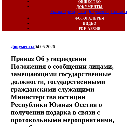
ОБЩЕСТВО
ДОКУМЕНТЫ
Указы Президента
Документы
Постано
ФОТОГАЛЕРЕЯ
ВИДЕО
PDF-АРХИВ
Документы
04.05.2026
Приказ Об утверждении
Положения о сообщении лицами,
замещающими государственные
должности, государственными
гражданскими служащими
Министерства юстиции
Республики Южная Осетия о
получении подарка в связи с
протокольными мероприятиями,