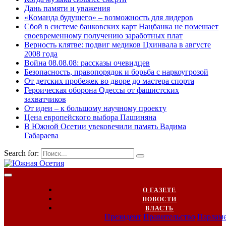
Дань памяти и уважения
«Команда будущего» – возможность для лидеров
Сбой в системе банковских карт Нацбанка не помешает
своевременному получению заработных плат
Верность клятве: подвиг медиков Цхинвала в августе
2008 года
Война 08.08.08: рассказы очевидцев
Безопасность, правопорядок и борьба с наркоугрозой
От детских пробежек во дворе до мастера спорта
Героическая оборона Одессы от фашистских
захватчиков
От идеи – к большому научному проекту
Цена европейского выбора Пашиняна
В Южной Осетии увековечили память Вадима
Габараева
Search for:
О ГАЗЕТЕ
НОВОСТИ
ВЛАСТЬ
Президент
Правительство
Парлам