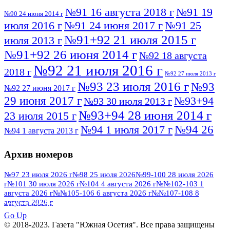
№91 16 августа 2018 г
№91 19
№90 24 июня 2014 г
июля 2016 г
№91 24 июня 2017 г
№91 25
№91+92 21 июля 2015 г
июля 2013 г
№91+92 26 июня 2014 г
№92 18 августа
№92 21 июля 2016 г
2018 г
№92 27 июля 2013 г
№93 23 июля 2016 г
№93
№92 27 июня 2017 г
29 июня 2017 г
№93+94
№93 30 июля 2013 г
№93+94 28 июня 2014 г
23 июля 2015 г
№94 26
№94 1 июля 2017 г
№94 1 августа 2013 г
июля 2016 г
№95 4 июля 2017 г
№95 1 июля 2014 г
Архив номеров
№95 7 августа 2012 г
№95 25 июля 2015 г
№95 28 июля 2016 г
№95+96 3 августа
№97 23 июля 2026 г
№98 25 июля 2026
№99-100 28 июля 2026
г
№101 30 июля 2026 г
№104 4 августа 2026 г
№№102-103 1
№96 9 августа
2013 г
№96 6 июля 2017 г
августа 2026 г
№№105-106 6 августа 2026 г
№№107-108 8
2012 г
№96+97 3 июля 2014 г
августа 2026 г
№96 28 июля 2015 г
ПОСМОТРЕТЬ ВСЕ
№96+97 30 июля 2016 г
№97
Go Up
№97 6 августа 2013 г
© 2018-2023. Газета "Южная Осетия". Все права защищены