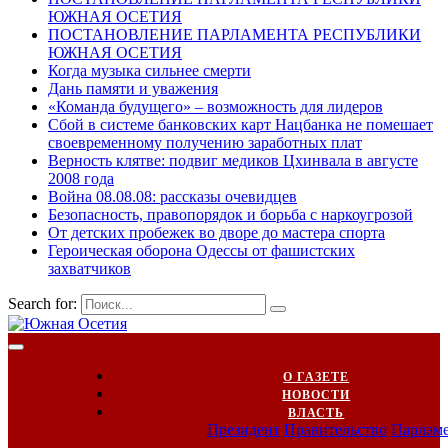
ЮЖНАЯ ОСЕТИЯ
ПОСТАНОВЛЕНИЕ ПАРЛАМЕНТА РЕСПУБЛИКИ
ЮЖНАЯ ОСЕТИЯ
Когда музыка сильнее смерти
Дань памяти и уважения
«Команда будущего» – возможность для лидеров
Сбой в системе банковских карт Нацбанка не помешает
своевременному получению заработных плат
Верность клятве: подвиг медиков Цхинвала в августе
2008 года
Война 08.08.08: рассказы очевидцев
Безопасность, правопорядок и борьба с наркоугрозой
От детских пробежек во дворе до мастера спорта
Героическая оборона Одессы от фашистских
захватчиков
Search for:
О ГАЗЕТЕ
НОВОСТИ
ВЛАСТЬ
Президент
Правительство
Парлам