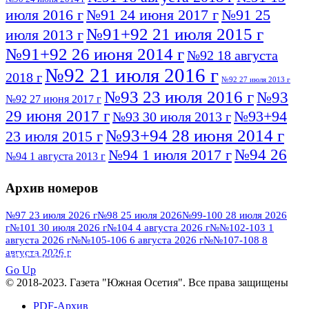
июля 2016 г
№91 24 июня 2017 г
№91 25
№91+92 21 июля 2015 г
июля 2013 г
№91+92 26 июня 2014 г
№92 18 августа
№92 21 июля 2016 г
2018 г
№92 27 июля 2013 г
№93 23 июля 2016 г
№93
№92 27 июня 2017 г
29 июня 2017 г
№93+94
№93 30 июля 2013 г
№93+94 28 июня 2014 г
23 июля 2015 г
№94 26
№94 1 июля 2017 г
№94 1 августа 2013 г
июля 2016 г
№95 4 июля 2017 г
№95 1 июля 2014 г
Архив номеров
№95 7 августа 2012 г
№95 25 июля 2015 г
№95 28 июля 2016 г
№95+96 3 августа
№97 23 июля 2026 г
№98 25 июля 2026
№99-100 28 июля 2026
г
№101 30 июля 2026 г
№104 4 августа 2026 г
№№102-103 1
№96 9 августа
2013 г
№96 6 июля 2017 г
августа 2026 г
№№105-106 6 августа 2026 г
№№107-108 8
2012 г
№96+97 3 июля 2014 г
августа 2026 г
№96 28 июля 2015 г
ПОСМОТРЕТЬ ВСЕ
№96+97 30 июля 2016 г
№97
Go Up
№97 6 августа 2013 г
© 2018-2023. Газета "Южная Осетия". Все права защищены
№97 11 августа 2012 г
8 июля 2017 г
PDF-Архив