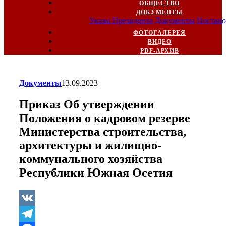
ОБЩЕСТВО
ДОКУМЕНТЫ
Указы Президента
Документы
Постано
ФОТОГАЛЕРЕЯ
ВИДЕО
PDF-АРХИВ
Документы
13.09.2023
Приказ Об утверждении
Положения о кадровом резерве
Министерства строительства,
архитектуры и жилищно-
коммунального хозяйства
Республики Южная Осетия
VK