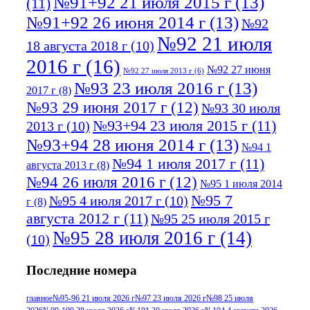
№91+92 21 июля 2015 г
(13)
(11)
№91+92 26 июня 2014 г
(13)
№92
№92 21 июля
18 августа 2018 г
(10)
2016 г
(16)
№92 27 июня
№92 27 июля 2013 г
(6)
№93 23 июля 2016 г
(13)
2017 г
(8)
№93 29 июня 2017 г
(12)
№93 30 июля
№93+94 23 июля 2015 г
(11)
2013 г
(10)
№93+94 28 июня 2014 г
(13)
№94 1
№94 1 июля 2017 г
(11)
августа 2013 г
(8)
№94 26 июля 2016 г
(12)
№95 1 июля 2014
№95 7
№95 4 июля 2017 г
(10)
г
(8)
августа 2012 г
(11)
№95 25 июля 2015 г
№95 28 июля 2016 г
(14)
(10)
№95+96 3 августа 2013 г
(11)
№96 6
Последние номера
№96 9 августа 2012
июля 2017 г
(11)
г
(13)
№96+97 3
№96 28 июля 2015 г
(9)
главное
№95-96 21 июля 2026 г
№97 23 июля 2026 г
№98 25 июля