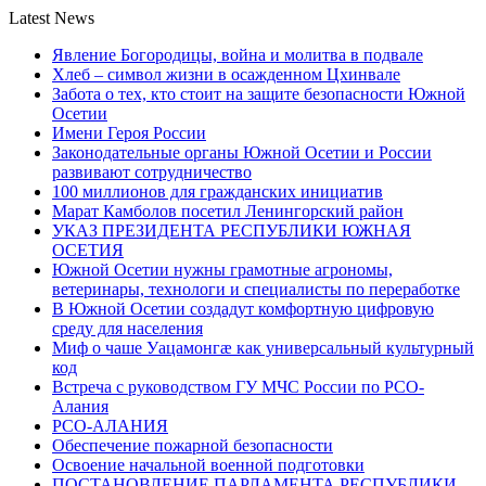
Latest News
Явление Богородицы, война и молитва в подвале
Хлеб – символ жизни в осажденном Цхинвале
Забота о тех, кто стоит на защите безопасности Южной
Осетии
Имени Героя России
Законодательные органы Южной Осетии и России
развивают сотрудничество
100 миллионов для гражданских инициатив
Марат Камболов посетил Ленингорский район
УКАЗ ПРЕЗИДЕНТА РЕСПУБЛИКИ ЮЖНАЯ
ОСЕТИЯ
Южной Осетии нужны грамотные агрономы,
ветеринары, технологи и специалисты по переработке
В Южной Осетии создадут комфортную цифровую
среду для населения
Миф о чаше Уацамонгæ как универсальный культурный
код
Встреча с руководством ГУ МЧС России по РСО-
Алания
РСО-АЛАНИЯ
Обеспечение пожарной безопасности
Освоение начальной военной подготовки
ПОСТАНОВЛЕНИЕ ПАРЛАМЕНТА РЕСПУБЛИКИ