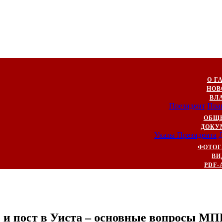
О Г
НОВ
ВЛ
Президент
Пра
ОБЩ
ДОКУ
Указы Президента
ФОТОГ
ВИ
PDF-
е и пост в Уиста – основные вопросы М