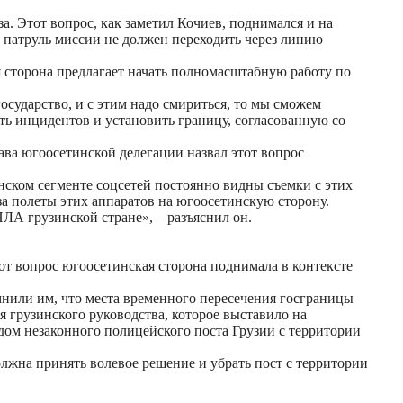
 Этот вопрос, как заметил Кочиев, поднимался и на
о патруль миссии не должен переходить через линию
 сторона предлагает начать полномасштабную работу по
осударство, и с этим надо смириться, то мы сможем
ать инцидентов и установить границу, согласованную со
ва югоосетинской делегации назвал этот вопрос
нском сегменте соцсетей постоянно видны съемки с этих
 за полеты этих аппаратов на югоосетинскую сторону.
ПЛА грузинской стране», – разъяснил он.
от вопрос югоосетинская сторона поднимала в контексте
нили им, что места временного пересечения госграницы
я грузинского руководства, которое выставило на
ом незаконного полицейского поста Грузии с территории
лжна принять волевое решение и убрать пост с территории