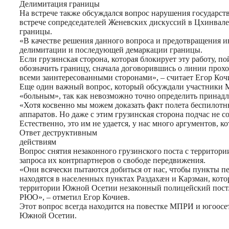
Делимитация границы
На встрече также обсуждался вопрос нарушения государст
встрече сопредседателей Женевских дискуссий в Цхинвале 
границы.
«В качестве решения данного вопроса и предотвращения и
делимитации и последующей демаркации границы.
Если грузинская сторона, которая блокирует эту работу, п
обозначить границу, сначала договорившись о линии прохо
всеми заинтересованными сторонами», – считает Егор Коч
Еще один важный вопрос, который обсуждали участники М
«больным», так как невозможно точно определить принад
«Хотя косвенно мы можем доказать факт полета беспилотны
аппаратов. Но даже с этим грузинская сторона подчас не с
Естественно, это им не удается, у нас много аргументов, 
Ответ деструктивным
действиям
Вопрос снятия незаконного грузинского поста с территор
запроса их контрпартнеров о свободе передвижения.
«Они всячески пытаются добиться от нас, чтобы пункты п
находятся в населенных пунктах Раздахæн и Карзман, кото
территории Южной Осетии незаконный полицейский пост. Р
РЮО», – отметил Егор Кочиев.
Этот вопрос всегда находится на повестке МПРИ и югоосе
Южной Осетии.