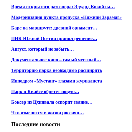
Время открытого разговора: Эдуард Кокойты…
Модернизация пункта пропуска «Нижний Зарамаг»
Барс на маршруте: древний орнамент…
ЦИК Южной Осетии принял решение…
Август, который не забыть…
Документальное кино – самый честный…
Территорию парка необходимо расширять
Ипподром «Мустанг» глазами журналиста
Парк в Квайсе обретет новую…
Боксер из Цхинвала оспорит звание…
Что изменится в жизни россиян…
Последние новости