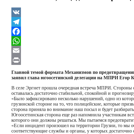
VK
Telegram
Facebook
WhatsApp
Email
Print
Главной темой формата Механизмов по предотвращению 
заявил глава югоосетинской делегации на МПРИ Егор К
В селе Эргнет прошла очередная встреча МПРИ. Стороны 
оставалась достаточно стабильной, спокойной и прогнозир
«Было зафиксировано несколько нарушений, одно из кото
грузинской стороне на то, что полицейские, которые при
сторона приняла во внимание наш посыл и будет разбирать
Югоосетинская сторона еще раз напомнила участникам вст
которого они должны решаться. Мы пытаемся предотврати
«Если инцидент произошел на территории Грузии, то мы об
соответствующие службы и органы, у которых достаточно с