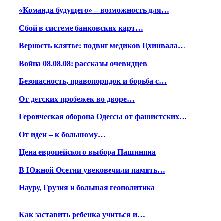
«Команда будущего» – возможность для…
Сбой в системе банковских карт…
Верность клятве: подвиг медиков Цхинвала…
Война 08.08.08: рассказы очевидцев
Безопасность, правопорядок и борьба с…
От детских пробежек во дворе…
Героическая оборона Одессы от фашистских…
От идеи – к большому…
Цена европейского выбора Пашиняна
В Южной Осетии увековечили память…
Науру, Грузия и большая геополитика
Как заставить ребенка учиться и…