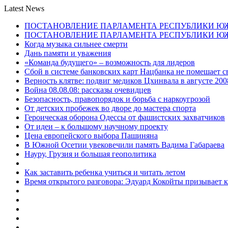
Latest News
ПОСТАНОВЛЕНИЕ ПАРЛАМЕНТА РЕСПУБЛИКИ Ю
ПОСТАНОВЛЕНИЕ ПАРЛАМЕНТА РЕСПУБЛИКИ Ю
Когда музыка сильнее смерти
Дань памяти и уважения
«Команда будущего» – возможность для лидеров
Сбой в системе банковских карт Нацбанка не помешает 
Верность клятве: подвиг медиков Цхинвала в августе 200
Война 08.08.08: рассказы очевидцев
Безопасность, правопорядок и борьба с наркоугрозой
От детских пробежек во дворе до мастера спорта
Героическая оборона Одессы от фашистских захватчиков
От идеи – к большому научному проекту
Цена европейского выбора Пашиняна
В Южной Осетии увековечили память Вадима Габараева
Науру, Грузия и большая геополитика
Как заставить ребенка учиться и читать летом
Время открытого разговора: Эдуард Кокойты призывает 