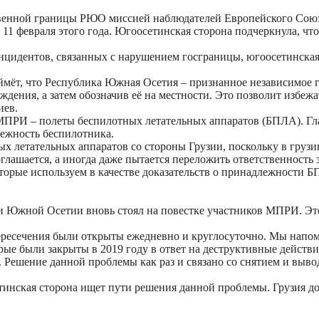
венной границы РЮО миссией наблюдателей Европейского Союза.
11 февраля этого года. Югоосетинская сторона подчеркнула, чт
нцидентов, связанных с нарушением госграницы, югоосетинская
оймёт, что Республика Южная Осетия – признанное независимое г
ждения, а затем обозначив её на местности. Это позволит избеж
иев.
ПРИ – полеты беспилотных летательных аппаратов (БПЛА). Гла
лежность беспилотника.
х летательных аппаратов со стороны Грузии, поскольку в грузи
оглашается, а иногда даже пытается переложить ответственность
которые используем в качестве доказательств о принадлежности Б
ии Южной Осетии вновь стоял на повестке участников МПРИ. Эт
ересечения были открыты ежедневно и круглосуточно. Мы напом
рые были закрыты в 2019 году в ответ на деструктивные действи
ешение данной проблемы как раз и связано со снятием и вывод
тинская сторона ищет пути решения данной проблемы. Грузия до