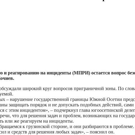
и реагированию на инциденты (МПРИ) остается вопрос безоп
очиев.
обсуждали широкий круг вопросов приграничной зоны. По слова
уемой.
рых – нарушение государственной границы Южной Осетии предс
званы защищать порядок и не допускать подобных действий, сам
ся с этим инцидентом», – подчеркнул глава югоосетинской деле
речи, что для решения задач и проблем, возникающих на госуда
ть или же реагируем на инциденты.
ращаемся к грузинской стороне, и они разбираются в проблеме.
ил и средств для решения любых задач», – пояснил он.