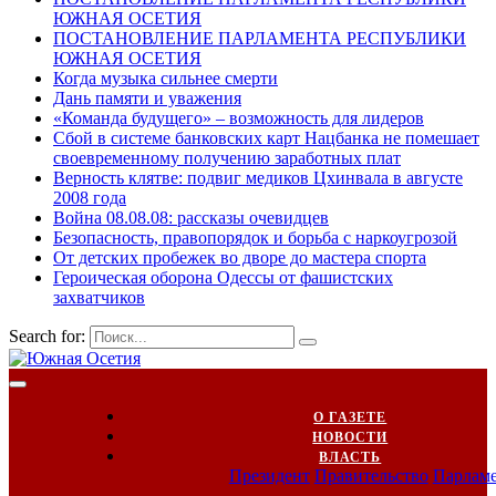
ЮЖНАЯ ОСЕТИЯ
ПОСТАНОВЛЕНИЕ ПАРЛАМЕНТА РЕСПУБЛИКИ
ЮЖНАЯ ОСЕТИЯ
Когда музыка сильнее смерти
Дань памяти и уважения
«Команда будущего» – возможность для лидеров
Сбой в системе банковских карт Нацбанка не помешает
своевременному получению заработных плат
Верность клятве: подвиг медиков Цхинвала в августе
2008 года
Война 08.08.08: рассказы очевидцев
Безопасность, правопорядок и борьба с наркоугрозой
От детских пробежек во дворе до мастера спорта
Героическая оборона Одессы от фашистских
захватчиков
Search for:
О ГАЗЕТЕ
НОВОСТИ
ВЛАСТЬ
Президент
Правительство
Парлам