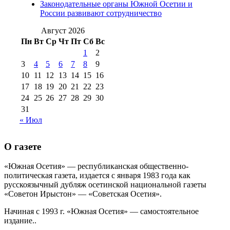
августа 2012 г
(14)
Законодательные органы Южной Осетии и
№98+99 11 июля
России развивают сотрудничество
№99 4 августа
2017 г
(9)
№99 4 августа 2015 г
(6)
2016 г
(12)
№99 16
Август 2026
№99 8 июля 2014 г
(9)
Пн
Вт
Ср
Чт
Пт
Сб
Вс
№99+100 10
августа 2012 г
(11)
1
2
августа 2013 г
(12)
3
4
5
6
7
8
9
10
11
12
13
14
15
16
17
18
19
20
21
22
23
24
25
26
27
28
29
30
31
« Июл
О газете
«Южная Осетия» — республиканская общественно-
политическая газета, издается с января 1983 года как
русскоязычный дубляж осетинской национальной газеты
«Советон Ирыстон» — «Советская Осетия».
Начиная с 1993 г. «Южная Осетия» — самостоятельное
издание..