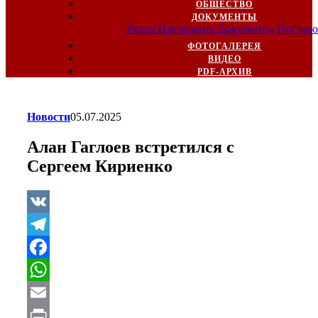
ОБЩЕСТВО
ДОКУМЕНТЫ
Указы Президента
Документы
Постано
ФОТОГАЛЕРЕЯ
ВИДЕО
PDF-АРХИВ
Новости
05.07.2025
Алан Гаглоев встретился с
Сергеем Кириенко
VK
Telegram
Facebook
WhatsApp
Email