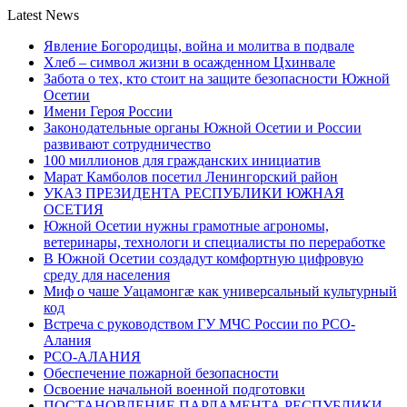
Latest News
Явление Богородицы, война и молитва в подвале
Хлеб – символ жизни в осажденном Цхинвале
Забота о тех, кто стоит на защите безопасности Южной
Осетии
Имени Героя России
Законодательные органы Южной Осетии и России
развивают сотрудничество
100 миллионов для гражданских инициатив
Марат Камболов посетил Ленингорский район
УКАЗ ПРЕЗИДЕНТА РЕСПУБЛИКИ ЮЖНАЯ
ОСЕТИЯ
Южной Осетии нужны грамотные агрономы,
ветеринары, технологи и специалисты по переработке
В Южной Осетии создадут комфортную цифровую
среду для населения
Миф о чаше Уацамонгæ как универсальный культурный
код
Встреча с руководством ГУ МЧС России по РСО-
Алания
РСО-АЛАНИЯ
Обеспечение пожарной безопасности
Освоение начальной военной подготовки
ПОСТАНОВЛЕНИЕ ПАРЛАМЕНТА РЕСПУБЛИКИ