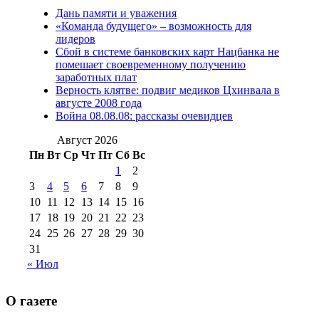
Дань памяти и уважения
2012 г
(15)
№97 30 июля 2015 г
«Команда будущего» – возможность для
(15)
лидеров
№98 1 августа 2015 г
(10)
№98 2
Сбой в системе банковских карт Нацбанка не
августа 2016 г
(10)
№98 5 июля 2014 г
(10)
помешает своевременному получению
№98 14
заработных плат
№98 8 августа 2013 г
(9)
Верность клятве: подвиг медиков Цхинвала в
августа 2012 г
(14)
августе 2008 года
№98+99 11 июля
Война 08.08.08: рассказы очевидцев
№99 4 августа
2017 г
(9)
№99 4 августа 2015 г
(6)
2016 г
(12)
№99 16
Август 2026
№99 8 июля 2014 г
(9)
Пн
Вт
Ср
Чт
Пт
Сб
Вс
№99+100 10
августа 2012 г
(11)
1
2
августа 2013 г
(12)
3
4
5
6
7
8
9
10
11
12
13
14
15
16
17
18
19
20
21
22
23
24
25
26
27
28
29
30
31
« Июл
О газете