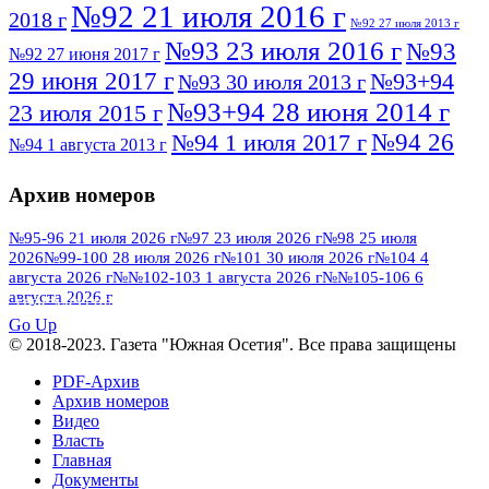
№92 21 июля 2016 г
2018 г
№92 27 июля 2013 г
№93 23 июля 2016 г
№93
№92 27 июня 2017 г
29 июня 2017 г
№93+94
№93 30 июля 2013 г
№93+94 28 июня 2014 г
23 июля 2015 г
№94 26
№94 1 июля 2017 г
№94 1 августа 2013 г
июля 2016 г
№95 4 июля 2017 г
№95 1 июля 2014 г
Архив номеров
№95 7 августа 2012 г
№95 25 июля 2015 г
№95 28 июля 2016 г
№95+96 3 августа
№95-96 21 июля 2026 г
№97 23 июля 2026 г
№98 25 июля
2026
№99-100 28 июля 2026 г
№101 30 июля 2026 г
№104 4
№96 9 августа
2013 г
№96 6 июля 2017 г
августа 2026 г
№№102-103 1 августа 2026 г
№№105-106 6
2012 г
№96+97 3 июля 2014 г
августа 2026 г
№96 28 июля 2015 г
ПОСМОТРЕТЬ ВСЕ
№96+97 30 июля 2016 г
№97
Go Up
№97 6 августа 2013 г
© 2018-2023. Газета "Южная Осетия". Все права защищены
№97 11 августа 2012 г
8 июля 2017 г
PDF-Архив
№97 30 июля 2015 г
№98 1 августа 2015 г
Архив номеров
Видео
№98 2 августа 2016 г
№98 5 июля 2014 г
№98 8
Власть
№98 14 августа 2012 г
августа 2013 г
Главная
Документы
№99 4