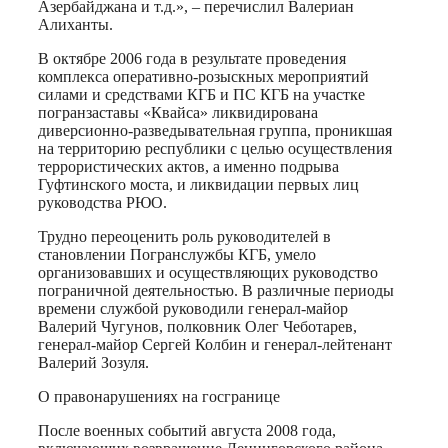
Азербайджана и т.д.», – перечислил Валериан
Алиханты
.
В октябре 2006 года в результате проведения
комплекса оперативно-розыскных мероприятий
силами и средствами КГБ и ПС КГБ на участке
погранзаставы «
Квайса
» ликвидирована
диверсионно-разведывательная группа, проникшая
на территорию республики с целью осуществления
террористических актов, а именно подрыва
Гуфтинского
моста, и ликвидации первых лиц
руководства РЮО.
Трудно переоценить роль руководителей в
становлении Погранслужбы КГБ, умело
организовавших и осуществляющих руководство
пограничной деятельностью. В различные периоды
времени службой руководили генерал-майор
Валерий Чугунов, полковник Олег Чеботарев,
генерал-майо
р Сергей
Колбин
и генерал-лейте
нант
Валерий Зозуля.
О правонарушениях на госгранице
После военных событий августа 2008 года,