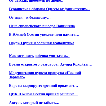
От детских пробежек во дворе…
Героическая оборона Одессы от фашистских…
От идеи – к большому…
Цена европейского выбора Пашиняна
В Южной Осетии увековечили память…
Науру, Грузия и большая геополитика
Как заставить ребенка учиться и…
Время открытого разговора: Эдуард Кокойты…
Модернизация пункта пропуска «Нижний
Зарамаг»
Барс на маршруте: древний орнамент…
ЦИК Южной Осетии принял решение…
Август, который не забыть…