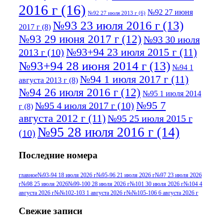
2016 г
(16)
№92 27 июня
№92 27 июля 2013 г
(6)
№93 23 июля 2016 г
(13)
2017 г
(8)
№93 29 июня 2017 г
(12)
№93 30 июля
№93+94 23 июля 2015 г
(11)
2013 г
(10)
№93+94 28 июня 2014 г
(13)
№94 1
№94 1 июля 2017 г
(11)
августа 2013 г
(8)
№94 26 июля 2016 г
(12)
№95 1 июля 2014
№95 7
№95 4 июля 2017 г
(10)
г
(8)
августа 2012 г
(11)
№95 25 июля 2015 г
№95 28 июля 2016 г
(14)
(10)
№95+96 3 августа 2013 г
(11)
№96 6
Последние номера
№96 9 августа 2012
июля 2017 г
(11)
г
(13)
№96+97 3
№96 28 июля 2015 г
(9)
главное
№93-94 18 июля 2026 г
№95-96 21 июля 2026 г
№97 23 июля 2026
г
№98 25 июля 2026
№99-100 28 июля 2026 г
№101 30 июля 2026 г
№104 4
№96+97 30 июля
июля 2014 г
(10)
августа 2026 г
№№102-103 1 августа 2026 г
№№105-106 6 августа 2026 г
2016 г
(13)
№97 8
№97 6 августа 2013 г
(6)
Свежие записи
№97 11 августа
июля 2017 г
(13)