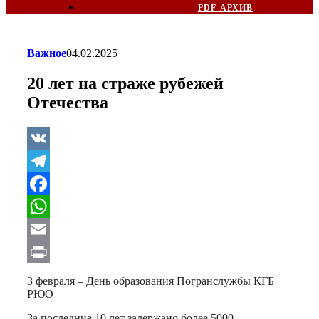
PDF-АРХИВ
Важное
04.02.2025
20 лет на страже рубежей
Отечества
VK
Telegram
Facebook
WhatsApp
Email
Print
3 февраля – День образования Погранслужбы КГБ
РЮО
За последние 10 лет задержано более 5000