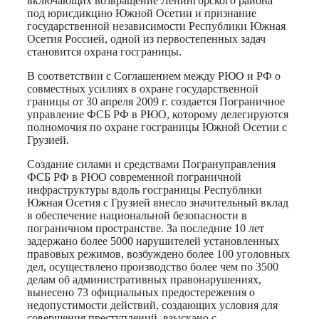
включающих возвращение
Ленингорского
района
под юрисдикцию Южной Осетии и признание
государственной независимости Республики Южная
Осетия Россией, одной из первостепенных задач
становится охрана госграницы.
В соответствии с Соглашением между РЮО и РФ о
совместных усилиях в охране государственной
границы от 30 апреля 2009 г. создается Пограничное
управление ФСБ РФ в РЮО, которому делегируются
полномочия по охране госграницы Южной Осетии с
Грузией.
Создание силами и средствами
Погрануправления
ФСБ РФ в РЮО современной пограничной
инфраструктуры вдоль госграницы Республики
Южная Осетия с Грузией внесло значительный вклад
в обеспечение национальной безопасности в
пограничном пространстве. За последние 10 лет
задержано более 5000 нарушителей установленных
правовых режимов, возбуждено более 100 уголовных
дел, осуществлено производство более чем по 3500
делам об административных правонарушениях,
вынесено 73 официальных предостережения о
недопустимости действий, создающих условия для
совершения преступлений, взыскано с