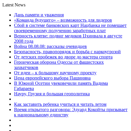
Latest News
Дань памяти и уважения
«Команда будущего» – возможность для лидеров
Сбой в системе банковских карт Нацбанка не помешает
своевременному получению заработных плат
Верность клятве: подвиг медиков Цхинвала в августе
2008 года
Война 08.08.08: рассказы очевидцев
Безопасность, правопорядок и борьба с наркоугрозой
От детских пробежек во дворе до мастера спорта
Героическая оборона Одессы от фашистских
захватчиков
От идеи – к большому научному проекту
Цена европейского выбора Пашиняна
В Южной Осетии увековечили память Вадима
Габараева
Науру, Грузия и большая геополитика
Как заставить ребенка учиться и читать летом
Время открытого разговора: Эдуард Кокойты призывает
к национальному единству