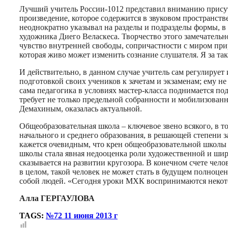
Лучший учитель России-1012 представил вниманию присут
произведение, которое содержится в звуковом пространств
неоднократно указывал на разделы и подразделы формы, в
художника Диего Веласкеса. Творчество этого замечательн
чувство внутренней свободы, сопричастности с миром при
которая живо может изменить сознание слушателя. Я за т
И действительно, в данном случае учитель сам регулирует
подготовкой своих учеников к зачетам и экзаменам; ему н
сама педагогика в условиях мастер-класса поднимается по
требует не только предельной собранности и мобилизованно
Демахиным, оказалась актуальной.
Общеобразовательная школа – ключевое звено всякого, в т
начального и среднего образования, в решающей степени з
кажется очевидным, что крен общеобразовательной школы 
школы стала явная недооценка роли художественной и шире
сказывается на развитии кругозора. В конечном счете чел
в целом, такой человек не может стать в будущем полноце
собой людей. «Сегодня уроки МХК воспринимаются некотор
Алла ГЕРГАУЛОВА
TAGS:
№72 11 июня 2013 г