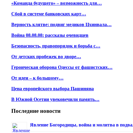
«Команда будущего» – возможность для…
Сбой в системе банковских карт…
Верность клятве: подвиг медиков Цхинвала…
Война 08.08.08: рассказы очевидцев
Безопасность, правопорядок и борьба с…
От детских пробежек во дворе…
Героическая оборона Одессы от фашистских…
От идеи – к большому…
Цена европейского выбора Пашиняна
В Южной Осетии увековечили память…
Последние новости
Явление Богородицы, война и молитва в подва