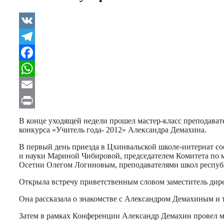
VK
Telegram
Facebook
WhatsApp
Email
Print
В конце уходящей недели прошел мастер-класс преподават
конкурса «Учитель года- 2012» Александра Демахина.
В первый день приезда в Цхинвальской школе-интернат со
и науки Мариной Чибировой, председателем Комитета по 
Осетии Олегом Логиновым, преподавателями школ респуб
Открыла встречу приветственным словом заместитель дире
Она рассказала о знакомстве с Александром Демахиным и 
Затем в рамках Конференции Александр Демахин провел ма