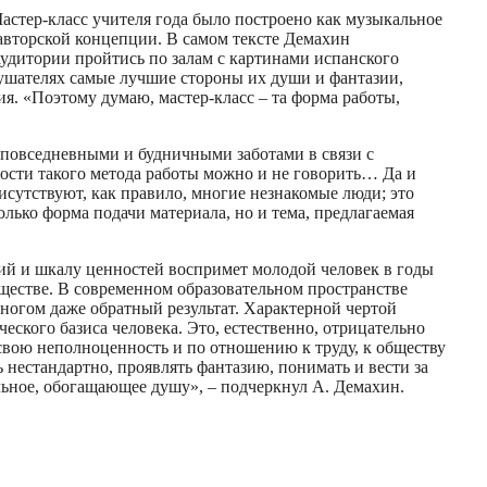
стер-класс учителя года было построено как музыкальное
 авторской концепции. В самом тексте Демахин
удитории пройтись по залам с картинами испанского
лушателях самые лучшие стороны их души и фантазии,
я. «Поэтому думаю, мастер-класс – та форма работы,
н повседневными и будничными заботами в связи с
ьности такого метода работы можно и не говорить… Да и
исутствуют, как правило, многие незнакомые люди; это
олько форма подачи материала, но и тема, предлагаемая
ний и шкалу ценностей воспримет молодой человек в годы
обществе. В современном образовательном пространстве
ногом даже обратный результат. Характерной чертой
еского базиса человека. Это, естественно, отрицательно
 свою неполноценность и по отношению к труду, к обществу
 нестандартно, проявлять фантазию, понимать и вести за
ьное, обогащающее душу», – подчеркнул А. Демахин.