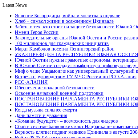
Latest News
Явление Богородицы, война и молитва в подвале
Хлеб – символ жизни в осажденном Цхинвале
Забота о тех, кто стоит на защите безопасности Южной О
Имени Героя России
Законодательные органы Южной Осетии и России развив
100 миллионов для гражданских инициатив
Марат Камболов посетил Ленингорский район
УКАЗ ПРЕЗИДЕНТА РЕСПУБЛИКИ ЮЖНАЯ ОСЕТИ
Южной Осетии нужны грамотные агрономы, ветеринары, 
В Южной Осетии создадут комфортную цифровую среду 
Миф о чаше Уацамонгæ как универсальный культурный 
Встреча с руководством ГУ МЧС России по РСО-Алания
РСО-АЛАНИЯ
Обеспечение пожарной безопасности
Освоение начальной военной подготовки
ПОСТАНОВЛЕНИЕ ПАРЛАМЕНТА РЕСПУБЛИКИ Ю
ПОСТАНОВЛЕНИЕ ПАРЛАМЕНТА РЕСПУБЛИКИ Ю
Когда музыка сильнее смерти
Дань памяти и уважения
«Команда будущего» – возможность для лидеров
Сбой в системе банковских карт Нацбанка не помешает 
Верность клятве: подвиг медиков Цхинвала в августе 200
Война 08.08.08: рассказы очевидцев