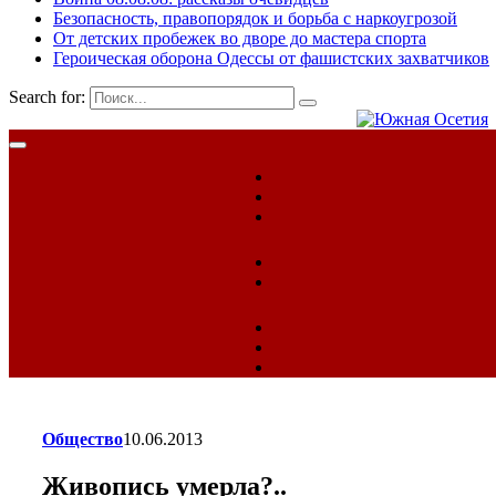
Безопасность, правопорядок и борьба с наркоугрозой
От детских пробежек во дворе до мастера спорта
Героическая оборона Одессы от фашистских захватчиков
Search for:
Общество
10.06.2013
Живопись умерла?..