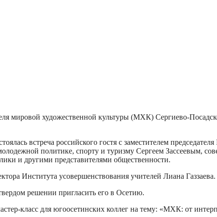
еля мировой художественной культуры (МХК) Сергиево-Посадско
стоялась встреча российского гостя с заместителем председате
молодежной политике, спорту и туризму Сергеем Зассеевым, с
лики и другими представителями общественности.
ктора Института усовершенствования учителей Лиана Газзаева.
твердом решении пригласить его в Осетию.
стер-класс для югоосетинских коллег на тему: «МХК: от интерп