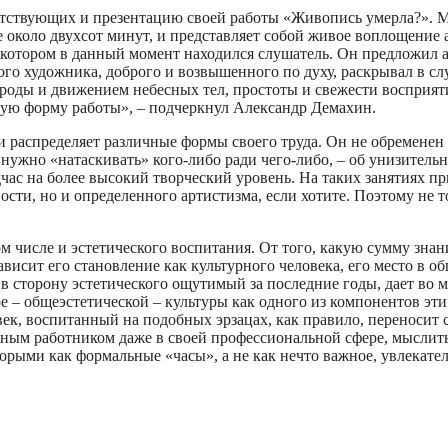
ствующих и презентацию своей работы «Живопись умерла?». Ма
е около двухсот минут, и представляет собой живое воплощение
 котором в данный момент находился слушатель. Он предложил а
ого художника, доброго и возвышенного по духу, раскрывал в с
роды и движением небесных тел, простоты и свежести восприяти
акую форму работы», – подчеркнул Александр Демахин.
 и распределяет различные формы своего труда. Он не обремене
е нужно «натаскивать» кого-либо ради чего-либо, – об унизител
дчас на более высокий творческий уровень. На таких занятиях пр
сти, но и определенного артистизма, если хотите. Поэтому не т
ом числе и эстетического воспитания. От того, какую сумму зна
ависит его становление как культурного человека, его место в 
в сторону эстетического ощутимый за последние годы, дает во м
 – общеэстетической – культуры как одного из компонентов этич
овек, воспитанный на подобных эрзацах, как правило, переносит
нным работником даже в своей профессиональной сфере, мыслить
ыми как формальные «часы», а не как нечто важное, увлекател