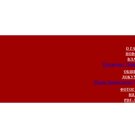
О Г
НОВ
ВЛ
Президент
Пра
ОБЩ
ДОКУ
Указы Президента
ФОТОГ
ВИ
PDF-