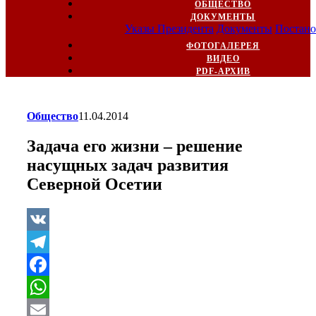
ОБЩЕСТВО
ДОКУМЕНТЫ
Указы Президента
Документы
Постано
ФОТОГАЛЕРЕЯ
ВИДЕО
PDF-АРХИВ
Общество
11.04.2014
Задача его жизни – решение
насущных задач развития
Северной Осетии
VK
Telegram
Facebook
WhatsApp