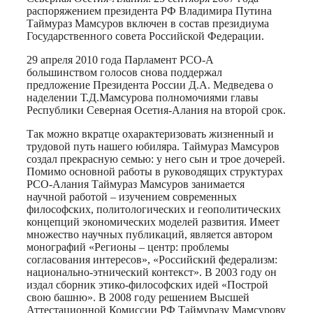
распоряжением президента РФ Владимира Путина
Таймураз Мамсуров включен в состав президиума
Государственного совета Российской Федерации.
29 апреля 2010 года Парламент РСО-А
большинством голосов снова поддержал
предложение Президента России Д.А. Медведева о
наделении Т.Д.Мамсурова полномочиями главы
Республики Северная Осетия-Алания на второй срок.
Так можно вкратце охарактеризовать жизненный и
трудовой путь нашего юбиляра. Таймураз Мамсуров
создал прекрасную семью: у него сын и трое дочерей.
Помимо основной работы в руководящих структурах
РСО-Алания Таймураз Мамсуров занимается
научной работой – изучением современных
философских, политологических и геополитических
концепций экономических моделей развития. Имеет
множество научных публикаций, является автором
монографий «Регионы – центр: проблемы
согласования интересов», «Российский федерализм:
национально-этнический контекст». В 2003 году он
издал сборник этико-философских идей «Построй
свою башню». В 2008 году решением Высшей
Аттестационной Комиссии РФ Таймуразу Мамсурову