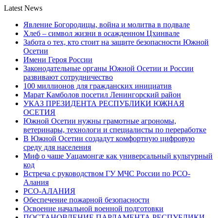
Latest News
Явление Богородицы, война и молитва в подвале
Хлеб – символ жизни в осажденном Цхинвале
Забота о тех, кто стоит на защите безопасности Южной
Осетии
Имени Героя России
Законодательные органы Южной Осетии и России
развивают сотрудничество
100 миллионов для гражданских инициатив
Марат Камболов посетил Ленингорский район
УКАЗ ПРЕЗИДЕНТА РЕСПУБЛИКИ ЮЖНАЯ
ОСЕТИЯ
Южной Осетии нужны грамотные агрономы,
ветеринары, технологи и специалисты по переработке
В Южной Осетии создадут комфортную цифровую
среду для населения
Миф о чаше Уацамонгæ как универсальный культурный
код
Встреча с руководством ГУ МЧС России по РСО-
Алания
РСО-АЛАНИЯ
Обеспечение пожарной безопасности
Освоение начальной военной подготовки
ПОСТАНОВЛЕНИЕ ПАРЛАМЕНТА РЕСПУБЛИКИ