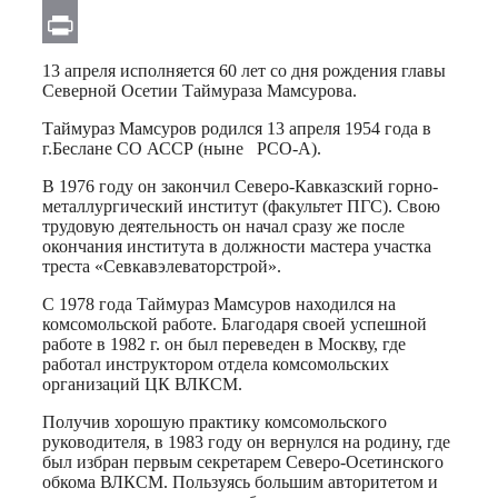
Email
Print
13 апреля исполняется 60 лет со дня рождения главы
Северной Осетии Таймураза Мамсурова.
Таймураз Мамсуров родился 13 апреля 1954 года в
г.Беслане СО АССР (ныне РСО-А).
В 1976 году он закончил Северо-Кавказский горно-
металлургический институт (факультет ПГС). Свою
трудовую деятельность он начал сразу же после
окончания института в должности мастера участка
треста «Севкавэлеваторстрой».
С 1978 года Таймураз Мамсуров находился на
комсомольской работе. Благодаря своей успешной
работе в 1982 г. он был переведен в Москву, где
работал инструктором отдела комсомольских
организаций ЦК ВЛКСМ.
Получив хорошую практику комсомольского
руководителя, в 1983 году он вернулся на родину, где
был избран первым секретарем Северо-Осетинского
обкома ВЛКСМ. Пользуясь большим авторитетом и