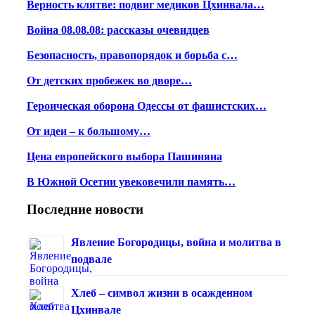
Верность клятве: подвиг медиков Цхинвала…
Война 08.08.08: рассказы очевидцев
Безопасность, правопорядок и борьба с…
От детских пробежек во дворе…
Героическая оборона Одессы от фашистских…
От идеи – к большому…
Цена европейского выбора Пашиняна
В Южной Осетии увековечили память…
Последние новости
Явление Богородицы, война и молитва в
подвале
Хлеб – символ жизни в осажденном
Цхинвале