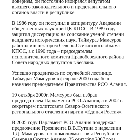
доверием, он постоянно избирался депутатом
высшего законодательного и представительного
органов власти в республике.
В 1986 году он поступил в аспирантуру Академии
общественных наук при ЦК КПСС. В 1989 году
защитил диссертацию на соискание ученой степени
кандидата исторических наук. Таймураз Мамсуров
работал инспектором Северо-Осетинского обкома
КПСС, а с 1990 года – председателем
исполнительного комитета Правобережного района
Совета народных депутатов г.Беслана.
Успешно продвигаясь по служебной лестнице,
Таймураз Мамсуров в феврале 2000 года был
назначен председателем Правительства РСО-Алания.
19 октября 2000г. Мамсуров был избран
председателем Парламента РСО-Алания, а в 2002 г. –
секретарем политсовета Северо-Осетинского
регионального отделения партии «Единая Россия».
В 2005 году Парламент РСО-Алания поддержал
предложение Президента В.В.Путина о наделении
Т.Д. Мамсурова полномочиями главы Республики
Северная Осетия-Алания. 25 сентября 2007 года