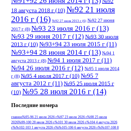
№91+92 26 июня 2014 г
(13)
№92
№92 21 июля
18 августа 2018 г
(10)
2016 г
(16)
№92 27 июня
№92 27 июля 2013 г
(6)
№93 23 июля 2016 г
(13)
2017 г
(8)
№93 29 июня 2017 г
(12)
№93 30 июля
№93+94 23 июля 2015 г
(11)
2013 г
(10)
№93+94 28 июня 2014 г
(13)
№94 1
№94 1 июля 2017 г
(11)
августа 2013 г
(8)
№94 26 июля 2016 г
(12)
№95 1 июля 2014
№95 7
№95 4 июля 2017 г
(10)
г
(8)
августа 2012 г
(11)
№95 25 июля 2015 г
№95 28 июля 2016 г
(14)
(10)
№95+96 3 августа 2013 г
(11)
№96 6
Последние номера
№96 9 августа 2012
июля 2017 г
(11)
г
(13)
№96+97 3
№96 28 июля 2015 г
(9)
главное
№95-96 21 июля 2026 г
№97 23 июля 2026 г
№98 25 июля
2026
№99-100 28 июля 2026 г
№101 30 июля 2026 г
№104 4 августа 2026
№96+97 30 июля
июля 2014 г
(10)
г
№№102-103 1 августа 2026 г
№№105-106 6 августа 2026 г
№№107-108 8