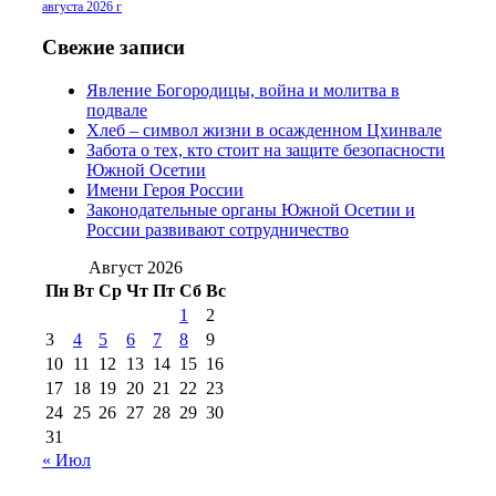
2016 г
(13)
№97 8
августа 2026 г
№97 6 августа 2013 г
(6)
№97 11 августа
июля 2017 г
(13)
Свежие записи
2012 г
(15)
№97 30 июля 2015 г
Явление Богородицы, война и молитва в
(15)
подвале
№98 1 августа 2015 г
(10)
№98 2
Хлеб – символ жизни в осажденном Цхинвале
августа 2016 г
(10)
№98 5 июля 2014 г
(10)
Забота о тех, кто стоит на защите безопасности
№98 14
Южной Осетии
№98 8 августа 2013 г
(9)
Имени Героя России
августа 2012 г
(14)
Законодательные органы Южной Осетии и
№98+99 11 июля
России развивают сотрудничество
№99 4 августа
2017 г
(9)
№99 4 августа 2015 г
(6)
2016 г
(12)
№99 16
Август 2026
№99 8 июля 2014 г
(9)
Пн
Вт
Ср
Чт
Пт
Сб
Вс
№99+100 10
августа 2012 г
(11)
1
2
августа 2013 г
(12)
3
4
5
6
7
8
9
10
11
12
13
14
15
16
17
18
19
20
21
22
23
24
25
26
27
28
29
30
31
« Июл