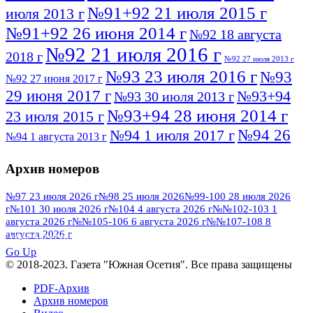
№91+92 21 июля 2015 г
июля 2013 г
№91+92 26 июня 2014 г
№92 18 августа
№92 21 июля 2016 г
2018 г
№92 27 июля 2013 г
№93 23 июля 2016 г
№93
№92 27 июня 2017 г
29 июня 2017 г
№93+94
№93 30 июля 2013 г
№93+94 28 июня 2014 г
23 июля 2015 г
№94 26
№94 1 июля 2017 г
№94 1 августа 2013 г
июля 2016 г
№95 4 июля 2017 г
№95 1 июля 2014 г
Архив номеров
№95 7 августа 2012 г
№95 25 июля 2015 г
№95 28 июля 2016 г
№95+96 3 августа
№97 23 июля 2026 г
№98 25 июля 2026
№99-100 28 июля 2026
г
№101 30 июля 2026 г
№104 4 августа 2026 г
№№102-103 1
№96 9 августа
2013 г
№96 6 июля 2017 г
августа 2026 г
№№105-106 6 августа 2026 г
№№107-108 8
2012 г
№96+97 3 июля 2014 г
августа 2026 г
№96 28 июля 2015 г
ПОСМОТРЕТЬ ВСЕ
№96+97 30 июля 2016 г
№97
Go Up
№97 6 августа 2013 г
© 2018-2023. Газета "Южная Осетия". Все права защищены
№97 11 августа 2012 г
8 июля 2017 г
PDF-Архив
№97 30 июля 2015 г
№98 1 августа 2015 г
Архив номеров