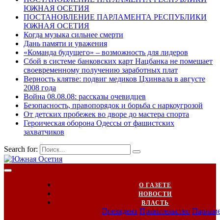
ЮЖНАЯ ОСЕТИЯ
ПОСТАНОВЛЕНИЕ ПАРЛАМЕНТА РЕСПУБЛИКИ
ЮЖНАЯ ОСЕТИЯ
Когда музыка сильнее смерти
Дань памяти и уважения
«Команда будущего» – возможность для лидеров
Сбой в системе банковских карт Нацбанка не помешает
своевременному получению заработных плат
Верность клятве: подвиг медиков Цхинвала в августе
2008 года
Война 08.08.08: рассказы очевидцев
Безопасность, правопорядок и борьба с наркоугрозой
От детских пробежек во дворе до мастера спорта
Героическая оборона Одессы от фашистских
захватчиков
Search for:
О ГАЗЕТЕ
НОВОСТИ
ВЛАСТЬ
Президент
Правительство
Парлам