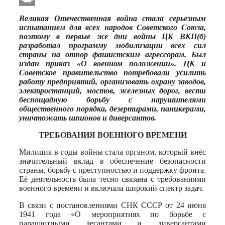
Print
Великая Отечественная война стала серьезным
испытанием для всех народов Советского Союза,
поэтому в первые же дни войны ЦК ВКП(б)
разработал программу мобилизации всех сил
страны на отпор фашистским агрессорам. Был
издан приказ «О военном положении». ЦК и
Советское правительство потребовали усилить
работу предприятий, организовать охрану заводов,
электростанций, мостов, железных дорог, вести
беспощадную борьбу с нарушителями
общественного порядка, дезертирами, паникерами,
уничтожать шпионов и диверсантов.
ТРЕБОВАНИЯ ВОЕННОГО ВРЕМЕНИ
Милиция в годы войны стала органом, который внёс
значительный вклад в обеспечение безопасности
страны, борьбу с преступностью и поддержку фронта.
Её деятельность была тесно связана с требованиями
военного времени и включала широкий спектр задач.
В связи с постановлениями СНК СССР от 24 июня
1941 года «О мероприятиях по борьбе с
парашютными десантами и диверсантами