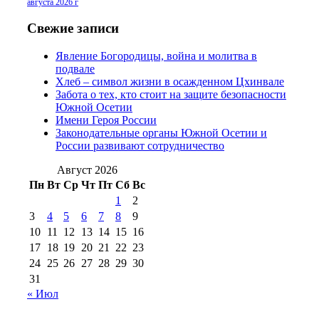
2016 г
(13)
№97 8
августа 2026 г
№97 6 августа 2013 г
(6)
№97 11 августа
июля 2017 г
(13)
Свежие записи
2012 г
(15)
№97 30 июля 2015 г
Явление Богородицы, война и молитва в
(15)
подвале
№98 1 августа 2015 г
(10)
№98 2
Хлеб – символ жизни в осажденном Цхинвале
августа 2016 г
(10)
№98 5 июля 2014 г
(10)
Забота о тех, кто стоит на защите безопасности
№98 14
Южной Осетии
№98 8 августа 2013 г
(9)
Имени Героя России
августа 2012 г
(14)
Законодательные органы Южной Осетии и
№98+99 11 июля
России развивают сотрудничество
№99 4 августа
2017 г
(9)
№99 4 августа 2015 г
(6)
2016 г
(12)
№99 16
Август 2026
№99 8 июля 2014 г
(9)
Пн
Вт
Ср
Чт
Пт
Сб
Вс
№99+100 10
августа 2012 г
(11)
1
2
августа 2013 г
(12)
3
4
5
6
7
8
9
10
11
12
13
14
15
16
17
18
19
20
21
22
23
24
25
26
27
28
29
30
31
« Июл