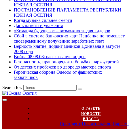
ЮЖНАЯ ОСЕТИЯ
ПОСТАНОВЛЕНИЕ ПАРЛАМЕНТА РЕСПУБЛИКИ
ЮЖНАЯ ОСЕТИЯ
Когда музыка сильнее смерти
Дань памяти и уважения
«Команда будущего» – возможность для лидеров
Сбой в системе банковских карт Нацбанка не помешает
своевременному получению заработных плат
Верность клятве: подвиг медиков Цхинвала в августе
2008 года
Война 08.08.08: рассказы очевидцев
Безопасность, правопорядок и борьба с наркоугрозой
От детских пробежек во дворе до мастера спорта
Героическая оборона Одессы от фашистских
захватчиков
Search for:
О ГАЗЕТЕ
НОВОСТИ
ВЛАСТЬ
Президент
Правительство
Парлам