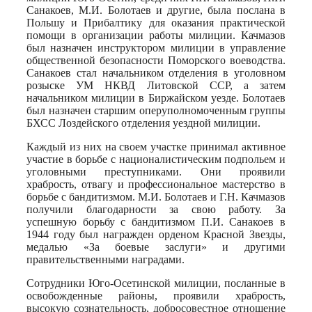
Санакоев, М.И. Болотаев и другие, была послана в
Польшу и Прибалтику для оказания практической
помощи в организации работы милиции. Качмазов
был назначен инструктором милиции в управление
общественной безопасности Поморского воеводства.
Санакоев стал начальником отделения в уголовном
розыске УМ НКВД Литовской ССР, а затем
начальником милиции в Биржайском уезде. Болотаев
был назначен старшим оперуполномоченным группы
БХСС Лоздейского отделения уездной милиции.
Каждый из них на своем участке принимал активное
участие в борьбе с националистическим подпольем и
уголовными преступниками. Они проявили
храбрость, отвагу и профессиональное мастерство в
борьбе с бандитизмом. М.И. Болотаев и Г.Н. Качмазов
получили благодарности за свою работу. За
успешную борьбу с бандитизмом П.И. Санакоев в
1944 году был награжден орденом Красной Звезды,
медалью «За боевые заслуги» и другими
правительственными наградами.
Сотрудники Юго-Осетинской милиции, посланные в
освобожденные районы, проявили храбрость,
высокую сознательность, добросовестное отношение