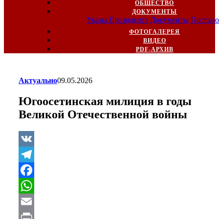
ОБЩЕСТВО
ДОКУМЕНТЫ
Указы Президента
Документы
Постано
ФОТОГАЛЕРЕЯ
ВИДЕО
PDF-АРХИВ
Актуально
09.05.2026
Югоосетинская милиция в годы
Великой Отечественной войны
VK
Telegram
Facebook
WhatsApp
Email