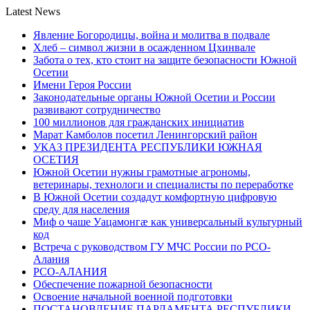
Latest News
Явление Богородицы, война и молитва в подвале
Хлеб – символ жизни в осажденном Цхинвале
Забота о тех, кто стоит на защите безопасности Южной
Осетии
Имени Героя России
Законодательные органы Южной Осетии и России
развивают сотрудничество
100 миллионов для гражданских инициатив
Марат Камболов посетил Ленингорский район
УКАЗ ПРЕЗИДЕНТА РЕСПУБЛИКИ ЮЖНАЯ
ОСЕТИЯ
Южной Осетии нужны грамотные агрономы,
ветеринары, технологи и специалисты по переработке
В Южной Осетии создадут комфортную цифровую
среду для населения
Миф о чаше Уацамонгæ как универсальный культурный
код
Встреча с руководством ГУ МЧС России по РСО-
Алания
РСО-АЛАНИЯ
Обеспечение пожарной безопасности
Освоение начальной военной подготовки
ПОСТАНОВЛЕНИЕ ПАРЛАМЕНТА РЕСПУБЛИКИ