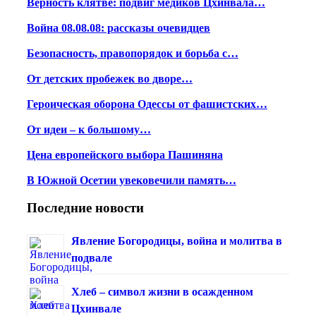
Верность клятве: подвиг медиков Цхинвала…
Война 08.08.08: рассказы очевидцев
Безопасность, правопорядок и борьба с…
От детских пробежек во дворе…
Героическая оборона Одессы от фашистских…
От идеи – к большому…
Цена европейского выбора Пашиняна
В Южной Осетии увековечили память…
Последние новости
Явление Богородицы, война и молитва в
подвале
Хлеб – символ жизни в осажденном
Цхинвале