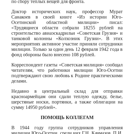
по сбору теплых вещей для фронта.
Доктор исторических наук, профессор Мурат
Санакоев в своей книге «Из истории Юго-
Осетинской областной милиции» писал:
«Трудящиеся области собрали 18255 рублей на
строительство авиаэскадрильи «Советская Грузия» и
танковой колонны «Колхозник Грузии». В этих
мероприятиях активное участие приняли сотрудники
милиции. Только за один день 12 февраля 1942 года в
фонд обороны было внесено 108 рублей.
Корреспондент газеты «Советская милиция» сообщал
читателям, что работники милиции Юго-Осетии
подтверждают свою любовь к Родине практическими
делами.
Недавно в центральный склад для отправки
красноармейцам они сдали теплую одежду, белье,
шерстяные носки, портянки, а также облигации на
сумму 14950 рублей».
ПОМОЩЬ КОЛЛЕГАМ
В 1944 году группа сотрудников управления
милиции Юго-Осетии, среди них Г.Н. Качмазов, П.И.