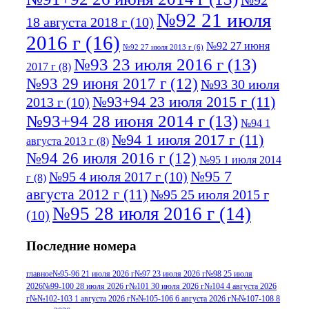
№92
№92 21 июля
18 августа 2018 г
(10)
2016 г
(16)
№92 27 июня
№92 27 июля 2013 г
(6)
№93 23 июля 2016 г
(13)
2017 г
(8)
№93 29 июня 2017 г
(12)
№93 30 июля
№93+94 23 июля 2015 г
(11)
2013 г
(10)
№93+94 28 июня 2014 г
(13)
№94 1
№94 1 июля 2017 г
(11)
августа 2013 г
(8)
№94 26 июля 2016 г
(12)
№95 1 июля 2014
№95 7
№95 4 июля 2017 г
(10)
г
(8)
августа 2012 г
(11)
№95 25 июля 2015 г
№95 28 июля 2016 г
(14)
(10)
№95+96 3 августа 2013 г
(11)
№96 6
Последние номера
№96 9 августа 2012
июля 2017 г
(11)
г
(13)
№96+97 3
№96 28 июля 2015 г
(9)
главное
№95-96 21 июля 2026 г
№97 23 июля 2026 г
№98 25 июля
2026
№99-100 28 июля 2026 г
№101 30 июля 2026 г
№104 4 августа 2026
№96+97 30 июля
июля 2014 г
(10)
г
№№102-103 1 августа 2026 г
№№105-106 6 августа 2026 г
№№107-108 8