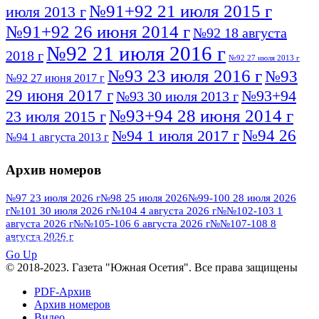
№91+92 21 июля 2015 г
июля 2013 г
№91+92 26 июня 2014 г
№92 18 августа
№92 21 июля 2016 г
2018 г
№92 27 июля 2013 г
№93 23 июля 2016 г
№93
№92 27 июня 2017 г
29 июня 2017 г
№93+94
№93 30 июля 2013 г
№93+94 28 июня 2014 г
23 июля 2015 г
№94 26
№94 1 июля 2017 г
№94 1 августа 2013 г
июля 2016 г
№95 4 июля 2017 г
№95 1 июля 2014 г
Архив номеров
№95 7 августа 2012 г
№95 25 июля 2015 г
№95 28 июля 2016 г
№95+96 3 августа
№97 23 июля 2026 г
№98 25 июля 2026
№99-100 28 июля 2026
г
№101 30 июля 2026 г
№104 4 августа 2026 г
№№102-103 1
№96 9 августа
2013 г
№96 6 июля 2017 г
августа 2026 г
№№105-106 6 августа 2026 г
№№107-108 8
2012 г
№96+97 3 июля 2014 г
августа 2026 г
№96 28 июля 2015 г
ПОСМОТРЕТЬ ВСЕ
№96+97 30 июля 2016 г
№97
Go Up
№97 6 августа 2013 г
© 2018-2023. Газета "Южная Осетия". Все права защищены
№97 11 августа 2012 г
8 июля 2017 г
PDF-Архив
№97 30 июля 2015 г
№98 1 августа 2015 г
Архив номеров
Видео