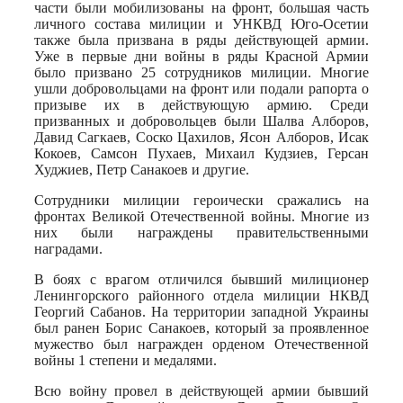
части были мобилизованы на фронт, большая часть
личного состава милиции и УНКВД Юго-Осетии
также была призвана в ряды действующей армии.
Уже в первые дни войны в ряды Красной Армии
было призвано 25 сотрудников милиции. Многие
ушли добровольцами на фронт или подали рапорта о
призыве их в действующую армию. Среди
призванных и добровольцев были Шалва Алборов,
Давид Сагкаев, Соско Цахилов, Ясон Алборов, Исак
Кокоев, Самсон Пухаев, Михаил Кудзиев, Герсан
Худжиев, Петр Санакоев и другие.
Сотрудники милиции героически сражались на
фронтах Великой Отечественной войны. Многие из
них были награждены правительственными
наградами.
В боях с врагом отличился бывший милиционер
Ленингорского районного отдела милиции НКВД
Георгий Сабанов. На территории западной Украины
был ранен Борис Санакоев, который за проявленное
мужество был награжден орденом Отечественной
войны 1 степени и медалями.
Всю войну провел в действующей армии бывший