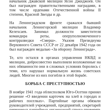
начальник Джавской милиции Ясон Джиджоев. Он
был награжден правительственными наградами, в
том числе орденами Отечественной войны II
степени, Красной Звезды и др.
На Ленинградском фронте сражался бывший
начальник Ленингорской милиции Владимир
Келехсаев. Занимал должности заместителя
командира роты, оперуполномоченного
контрразведки «Смерш». Указом Президиума
Верховного Совета СССР от 22 декабря 1942 года он
был награжден медалью «За оборону Ленинграда».
Те, кто остался в органах управления НКВД и
милиции, добросовестно выполняли возложенные на
них обязанности они в сложных условиях боролись с
теми, кто нарушал нормальную жизнь советских
людей. Многие из них погибли в этой борьбе.
БОРЬБА С ПРЕСТУПНОСТЬЮ
В ноябре 1941 года облисполком Юго-Осетии принял
решение «О введении карточек на хлеб в городах и
рабочих поселках». Партийные органы обязали
руководителей учреждений, предприятий, секретарей
первичных партийных организаций строго проверять