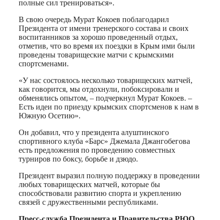
полные сил тренироваться».
В свою очередь Мурат Кокоев поблагодарил
Президента от имени тренерского состава и своих
воспитанников за хорошо проведенный отдых,
отметив, что во время их поездки в Крым ими были
проведены товарищеские матчи с крымскими
спортсменами.
«У нас состоялось несколько товарищеских матчей,
как говорится, мы отдохнули, побоксировали и
обменялись опытом, – подчеркнул Мурат Кокоев. –
Есть идеи по приезду крымских спортсменов к нам в
Южную Осетию».
Он добавил, что у президента алуштинского
спортивного клуба «Барс» Джемала Джангобегова
есть предложения по проведению совместных
турниров по боксу, борьбе и дзюдо.
Президент выразил полную поддержку в проведении
любых товарищеских матчей, которые бы
способствовали развитию спорта и укреплению
связей с дружественными республиками.
Пресс-служба Президента и Правительства РЮО