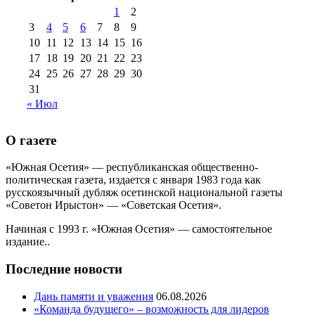
№99+100 10
августа 2012 г
(11)
1
2
августа 2013 г
(12)
3
4
5
6
7
8
9
10
11
12
13
14
15
16
17
18
19
20
21
22
23
24
25
26
27
28
29
30
31
« Июл
О газете
«Южная Осетия» — республиканская общественно-
политическая газета, издается с января 1983 года как
русскоязычный дубляж осетинской национальной газеты
«Советон Ирыстон» — «Советская Осетия».
Начиная с 1993 г. «Южная Осетия» — самостоятельное
издание..
Последние новости
Дань памяти и уважения
06.08.2026
«Команда будущего» – возможность для лидеров