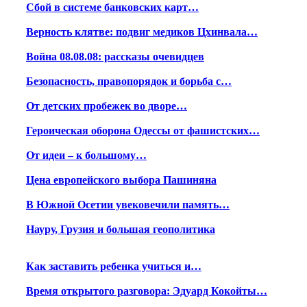
Сбой в системе банковских карт…
Верность клятве: подвиг медиков Цхинвала…
Война 08.08.08: рассказы очевидцев
Безопасность, правопорядок и борьба с…
От детских пробежек во дворе…
Героическая оборона Одессы от фашистских…
От идеи – к большому…
Цена европейского выбора Пашиняна
В Южной Осетии увековечили память…
Науру, Грузия и большая геополитика
Как заставить ребенка учиться и…
Время открытого разговора: Эдуард Кокойты…