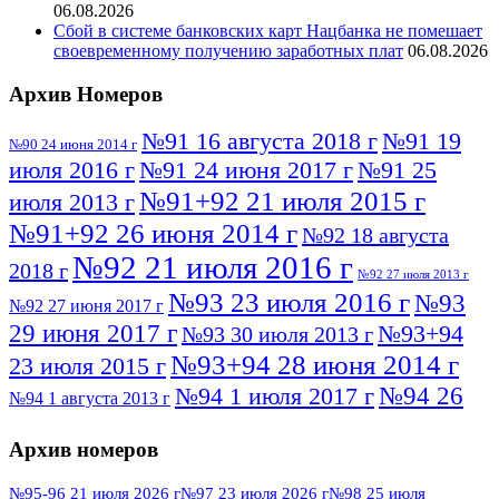
06.08.2026
Сбой в системе банковских карт Нацбанка не помешает
своевременному получению заработных плат
06.08.2026
Архив Номеров
№91 16 августа 2018 г
№91 19
№90 24 июня 2014 г
июля 2016 г
№91 24 июня 2017 г
№91 25
№91+92 21 июля 2015 г
июля 2013 г
№91+92 26 июня 2014 г
№92 18 августа
№92 21 июля 2016 г
2018 г
№92 27 июля 2013 г
№93 23 июля 2016 г
№93
№92 27 июня 2017 г
29 июня 2017 г
№93+94
№93 30 июля 2013 г
№93+94 28 июня 2014 г
23 июля 2015 г
№94 26
№94 1 июля 2017 г
№94 1 августа 2013 г
июля 2016 г
№95 4 июля 2017 г
№95 1 июля 2014 г
Архив номеров
№95 7 августа 2012 г
№95 25 июля 2015 г
№95 28 июля 2016 г
№95+96 3 августа
№95-96 21 июля 2026 г
№97 23 июля 2026 г
№98 25 июля