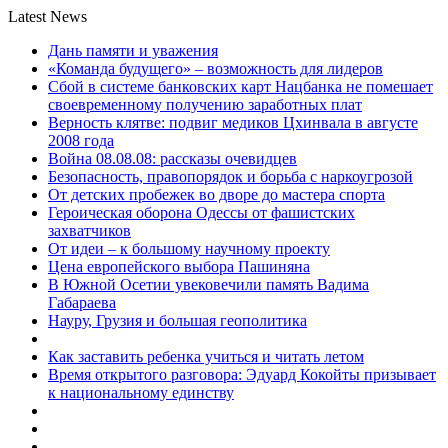
Latest News
Дань памяти и уважения
«Команда будущего» – возможность для лидеров
Сбой в системе банковских карт Нацбанка не помешает
своевременному получению заработных плат
Верность клятве: подвиг медиков Цхинвала в августе
2008 года
Война 08.08.08: рассказы очевидцев
Безопасность, правопорядок и борьба с наркоугрозой
От детских пробежек во дворе до мастера спорта
Героическая оборона Одессы от фашистских
захватчиков
От идеи – к большому научному проекту
Цена европейского выбора Пашиняна
В Южной Осетии увековечили память Вадима
Габараева
Науру, Грузия и большая геополитика
Как заставить ребенка учиться и читать летом
Время открытого разговора: Эдуард Кокойты призывает
к национальному единству