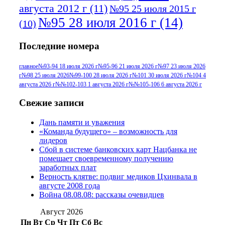
августа 2012 г
(11)
№95 25 июля 2015 г
№95 28 июля 2016 г
(14)
(10)
№95+96 3 августа 2013 г
(11)
№96 6
Последние номера
№96 9 августа 2012
июля 2017 г
(11)
г
(13)
№96+97 3
№96 28 июля 2015 г
(9)
главное
№93-94 18 июля 2026 г
№95-96 21 июля 2026 г
№97 23 июля 2026
г
№98 25 июля 2026
№99-100 28 июля 2026 г
№101 30 июля 2026 г
№104 4
№96+97 30 июля
июля 2014 г
(10)
августа 2026 г
№№102-103 1 августа 2026 г
№№105-106 6 августа 2026 г
2016 г
(13)
№97 8
№97 6 августа 2013 г
(6)
Свежие записи
№97 11 августа
июля 2017 г
(13)
Дань памяти и уважения
2012 г
(15)
№97 30 июля 2015 г
«Команда будущего» – возможность для
(15)
лидеров
№98 1 августа 2015 г
(10)
№98 2
Сбой в системе банковских карт Нацбанка не
августа 2016 г
(10)
№98 5 июля 2014 г
(10)
помешает своевременному получению
№98 14
заработных плат
№98 8 августа 2013 г
(9)
Верность клятве: подвиг медиков Цхинвала в
августа 2012 г
(14)
августе 2008 года
№98+99 11 июля
Война 08.08.08: рассказы очевидцев
№99 4 августа
2017 г
(9)
№99 4 августа 2015 г
(6)
2016 г
(12)
№99 16
Август 2026
№99 8 июля 2014 г
(9)
Пн
Вт
Ср
Чт
Пт
Сб
Вс