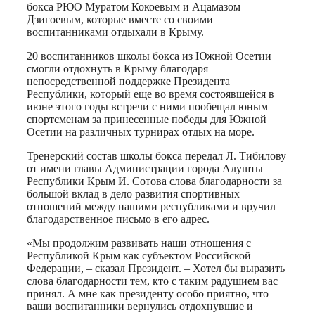
бокса РЮО Муратом Кокоевым и Ацамазом
Дзигоевым, которые вместе со своими
воспитанниками отдыхали в Крыму.
20 воспитанников школы бокса из Южной Осетии
смогли отдохнуть в Крыму благодаря
непосредственной поддержке Президента
Республики, который еще во время состоявшейся в
июне этого годы встречи с ними пообещал юным
спортсменам за принесенные победы для Южной
Осетии на различных турнирах отдых на море.
Тренерский состав школы бокса передал Л. Тибилову
от имени главы Администрации города Алушты
Республики Крым И. Сотова слова благодарности за
большой вклад в дело развития спортивных
отношений между нашими республиками и вручил
благодарственное письмо в его адрес.
«Мы продолжим развивать наши отношения с
Республикой Крым как субъектом Российской
Федерации, – сказал Президент. – Хотел бы выразить
слова благодарности тем, кто с таким радушием вас
принял. А мне как президенту особо приятно, что
ваши воспитанники вернулись отдохнувшие и