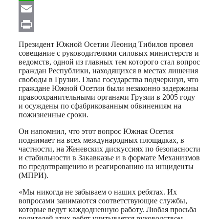
WhatsApp
Email
Print
Президент Южной Осетии Леонид Тибилов провел
совещание с руководителями силовых министерств и
ведомств, одной из главных тем которого стал вопрос
граждан Республики, находящихся в местах лишения
свободы в Грузии. Глава государства подчеркнул, что
граждане Южной Осетии были незаконно задержаны
правоохранительными органами Грузии в 2005 году
и осуждены по сфабрикованным обвинениям на
пожизненные сроки.
Он напомнил, что этот вопрос Южная Осетия
поднимает на всех международных площадках, в
частности, на Женевских дискуссиях по безопасности
и стабильности в Закавказье и в формате Механизмов
по предотвращению и реагированию на инциденты
(МПРИ).
«Мы никогда не забываем о наших ребятах. Их
вопросами занимаются соответствующие службы,
которые ведут каждодневную работу. Любая просьба
родителей этих ребят учитывается руководством