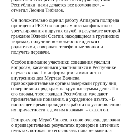
Республики, нами делается все возможное», –
отметил Леонид Тибилов.
Он положительно оценил работу Аппарата полпреда
президента РЮО по вопросам постконфликтного
урегулирования и других служб, в результате которой
граждане Южной Осетии, находящиеся в грузинских
тюрьмах, получили возможность видеться с
родителями, совершать телефонные звонки и
получать передачи.
Особое внимание участники совещания уделили
вопросам, касающимся участившихся в Республике
случаев краж. По информации замминистра
внутренних дел Муртаза Валиева,
правоохранительные органы задержали группу лиц,
совершивших ряд краж на крупные суммы денег. По
его словам, трое граждан Республики уже дают
признательные показания, а украденное изъято. «В
настоящее время проводится работа по установлению
их причастности к другим кражам», – сказал он.
Генпрокурор Мераб Чигоев, в свою очередь, доложил
о предварительных результатах проверки в аптечных
пунктах, которая, по его словам, пока не выявила