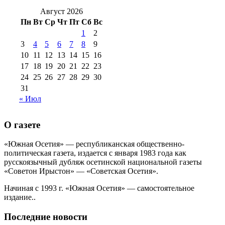
2017 г
(9)
№99 4 августа 2015 г
(6)
2016 г
(12)
№99 16
Август 2026
№99 8 июля 2014 г
(9)
Пн
Вт
Ср
Чт
Пт
Сб
Вс
№99+100 10
августа 2012 г
(11)
1
2
августа 2013 г
(12)
3
4
5
6
7
8
9
10
11
12
13
14
15
16
17
18
19
20
21
22
23
24
25
26
27
28
29
30
31
« Июл
О газете
«Южная Осетия» — республиканская общественно-
политическая газета, издается с января 1983 года как
русскоязычный дубляж осетинской национальной газеты
«Советон Ирыстон» — «Советская Осетия».
Начиная с 1993 г. «Южная Осетия» — самостоятельное
издание..
Последние новости