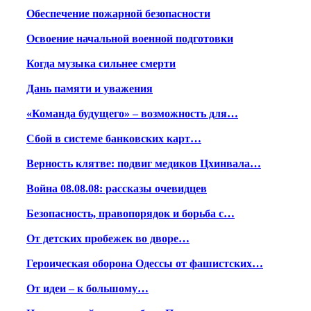
Обеспечение пожарной безопасности
Освоение начальной военной подготовки
Когда музыка сильнее смерти
Дань памяти и уважения
«Команда будущего» – возможность для…
Сбой в системе банковских карт…
Верность клятве: подвиг медиков Цхинвала…
Война 08.08.08: рассказы очевидцев
Безопасность, правопорядок и борьба с…
От детских пробежек во дворе…
Героическая оборона Одессы от фашистских…
От идеи – к большому…