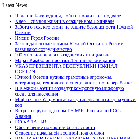
Latest News
Явление Богородицы, война и молитва в подвале
Хлеб – символ жизни в осажденном Цхинвале
Забота о тех, кто стоит на защите безопасности Южной
Осетии
Имени Героя России
Законодательные органы Южной Осетии и России
развивают сотрудничество
100 миллионов для гражданских инициатив
Марат Камболов посетил Ленингорский район
УКАЗ ПРЕЗИДЕНТА РЕСПУБЛИКИ ЮЖНАЯ
ОСЕТИЯ
Южной Осетии нужны грамотные агрономы,
ветеринары, технологи и специалисты по переработке
В Южной Осетии создадут комфортную цифровую
среду для населения
Миф о чаше Уацамонгæ как универсальный культурный
код
Встреча с руководством ГУ МЧС России по РСО-
Алания
РСО-АЛАНИЯ
Обеспечение пожарной безопасности
Освоение начальной военной подготовки
ПОСТАНОВЛЕНИЕ ПАРЛАМЕНТА РЕСПУБЛИКИ