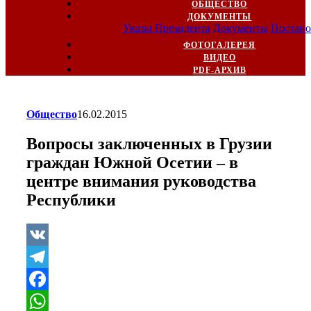
ОБЩЕСТВО
ДОКУМЕНТЫ
Указы Президента
Документы
Постано
ФОТОГАЛЕРЕЯ
ВИДЕО
PDF-АРХИВ
Общество
16.02.2015
Вопросы заключенных в Грузии
граждан Южной Осетии – в
центре внимания руководства
Республики
VK
Telegram
Facebook