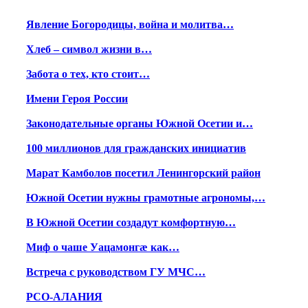
Явление Богородицы, война и молитва…
Хлеб – символ жизни в…
Забота о тех, кто стоит…
Имени Героя России
Законодательные органы Южной Осетии и…
100 миллионов для гражданских инициатив
Марат Камболов посетил Ленингорский район
Южной Осетии нужны грамотные агрономы,…
В Южной Осетии создадут комфортную…
Миф о чаше Уацамонгæ как…
Встреча с руководством ГУ МЧС…
РСО-АЛАНИЯ