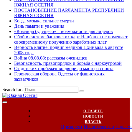
ЮЖНАЯ ОСЕТИЯ
ПОСТАНОВЛЕНИЕ ПАРЛАМЕНТА РЕСПУБЛИКИ
ЮЖНАЯ ОСЕТИЯ
Когда музыка сильнее смерти
Дань памяти и уважения
«Команда будущего» – возможность для лидеров
Сбой в системе банковских карт Нацбанка не помешает
своевременному получению заработных плат
Верность клятве: подвиг медиков Цхинвала в августе
2008 года
Война 08.08.08: рассказы очевидцев
Безопасность, правопорядок и борьба с наркоугрозой
От детских пробежек во дворе до мастера спорта
Героическая оборона Одессы от фашистских
захватчиков
Search for:
О ГАЗЕТЕ
НОВОСТИ
ВЛАСТЬ
Президент
Правительство
Парлам