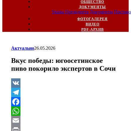
ОБЩЕСТВО
ДОКУМЕНТЫ
Указы Президента
Документы
Постано
ФОТОГАЛЕРЕЯ
ВИДЕО
PDF-АРХИВ
Актуально
26.05.2026
Вкус победы: югоосетинское
пиво покорило экспертов в Сочи
VK
Telegram
Facebook
WhatsApp
Email