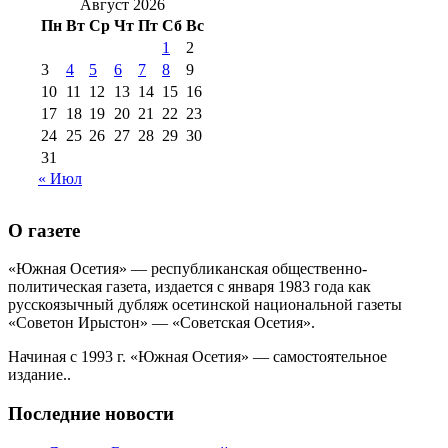
2016 г
(12)
№99 16
Август 2026
№99 8 июля 2014 г
(9)
Пн
Вт
Ср
Чт
Пт
Сб
Вс
№99+100 10
августа 2012 г
(11)
1
2
августа 2013 г
(12)
3
4
5
6
7
8
9
10
11
12
13
14
15
16
17
18
19
20
21
22
23
24
25
26
27
28
29
30
31
« Июл
О газете
«Южная Осетия» — республиканская общественно-
политическая газета, издается с января 1983 года как
русскоязычный дубляж осетинской национальной газеты
«Советон Ирыстон» — «Советская Осетия».
Начиная с 1993 г. «Южная Осетия» — самостоятельное
издание..
Последние новости