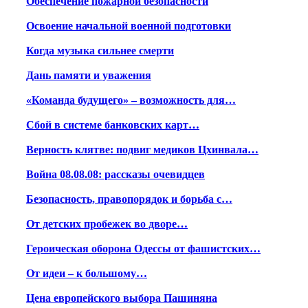
Обеспечение пожарной безопасности
Освоение начальной военной подготовки
Когда музыка сильнее смерти
Дань памяти и уважения
«Команда будущего» – возможность для…
Сбой в системе банковских карт…
Верность клятве: подвиг медиков Цхинвала…
Война 08.08.08: рассказы очевидцев
Безопасность, правопорядок и борьба с…
От детских пробежек во дворе…
Героическая оборона Одессы от фашистских…
От идеи – к большому…
Цена европейского выбора Пашиняна