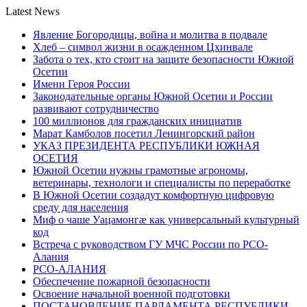
Latest News
Явление Богородицы, война и молитва в подвале
Хлеб – символ жизни в осажденном Цхинвале
Забота о тех, кто стоит на защите безопасности Южной
Осетии
Имени Героя России
Законодательные органы Южной Осетии и России
развивают сотрудничество
100 миллионов для гражданских инициатив
Марат Камболов посетил Ленингорский район
УКАЗ ПРЕЗИДЕНТА РЕСПУБЛИКИ ЮЖНАЯ
ОСЕТИЯ
Южной Осетии нужны грамотные агрономы,
ветеринары, технологи и специалисты по переработке
В Южной Осетии создадут комфортную цифровую
среду для населения
Миф о чаше Уацамонгæ как универсальный культурный
код
Встреча с руководством ГУ МЧС России по РСО-
Алания
РСО-АЛАНИЯ
Обеспечение пожарной безопасности
Освоение начальной военной подготовки
ПОСТАНОВЛЕНИЕ ПАРЛАМЕНТА РЕСПУБЛИКИ