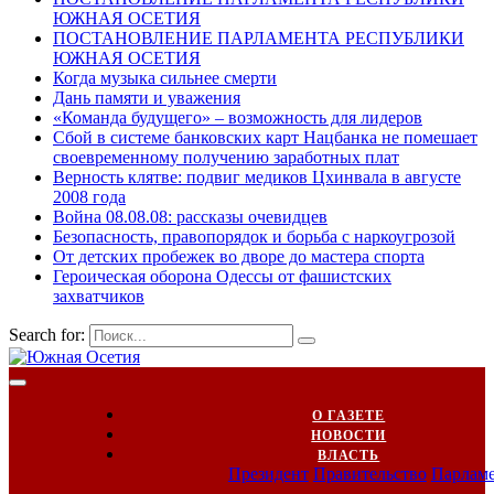
ЮЖНАЯ ОСЕТИЯ
ПОСТАНОВЛЕНИЕ ПАРЛАМЕНТА РЕСПУБЛИКИ
ЮЖНАЯ ОСЕТИЯ
Когда музыка сильнее смерти
Дань памяти и уважения
«Команда будущего» – возможность для лидеров
Сбой в системе банковских карт Нацбанка не помешает
своевременному получению заработных плат
Верность клятве: подвиг медиков Цхинвала в августе
2008 года
Война 08.08.08: рассказы очевидцев
Безопасность, правопорядок и борьба с наркоугрозой
От детских пробежек во дворе до мастера спорта
Героическая оборона Одессы от фашистских
захватчиков
Search for:
О ГАЗЕТЕ
НОВОСТИ
ВЛАСТЬ
Президент
Правительство
Парлам