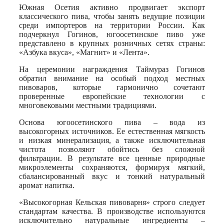
Южная Осетия активно продвигает экспорт
классического пива, чтобы занять ведущие позиции
среди импортеров на территории России. Как
подчеркнул Гогинов, югоосетинское пиво уже
представлено в крупных розничных сетях страны:
«Азбука вкуса», «Магнит» и «Лента».
На церемонии награждения Таймураз Гогинов
обратил внимание на особый подход местных
пивоваров, которые гармонично сочетают
проверенные европейские технологии с
многовековыми местными традициями.
Основа югоосетинского пива – вода из
высокогорных источников. Ее естественная мягкость
и низкая минерализация, а также исключительная
чистота позволяют обойтись без сложной
фильтрации. В результате все ценные природные
микроэлементы сохраняются, формируя мягкий,
сбалансированный вкус и тонкий натуральный
аромат напитка.
«Высокогорная Кельская пивоварня» строго следует
стандартам качества. В производстве используются
исключительно натуральные ингредиенты –