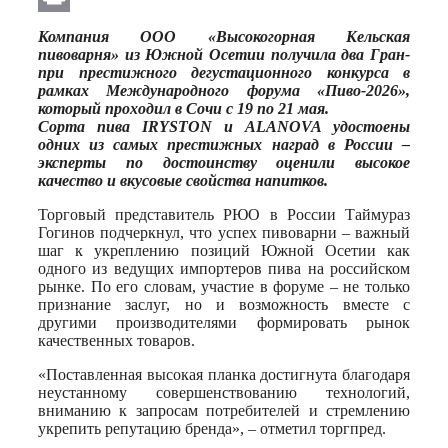
Print
Компания ООО «Высокогорная Кельская
пивоварня» из Южной Осетии получила два Гран-
при престижного дегустационного конкурса в
рамках Международного форума «Пиво-2026»,
который проходил в Сочи с 19 по 21 мая.
Сорта пива IRYSTON и ALANOVA удостоены
одних из самых престижных наград в России –
эксперты по достоинству оценили высокое
качество и вкусовые свойства напитков.
Торговый представитель РЮО в России Таймураз
Гогинов подчеркнул, что успех пивоварни – важный
шаг к укреплению позиций Южной Осетии как
одного из ведущих импортеров пива на российском
рынке. По его словам, участие в форуме – не только
признание заслуг, но и возможность вместе с
другими производителями формировать рынок
качественных товаров.
«Поставленная высокая планка достигнута благодаря
неустанному совершенствованию технологий,
вниманию к запросам потребителей и стремлению
укрепить репутацию бренда», – отметил торгпред.