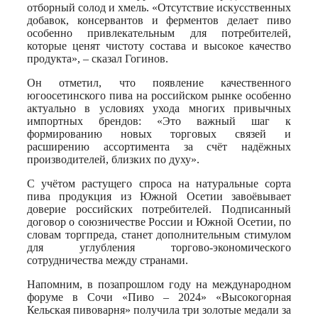
отборный солод и хмель. «Отсутствие искусственных
добавок, консервантов и ферментов делает пиво
особенно привлекательным для потребителей,
которые ценят чистоту состава и высокое качество
продукта», – сказал Гогинов.
Он отметил, что появление качественного
югоосетинского пива на российском рынке особенно
актуально в условиях ухода многих привычных
импортных брендов: «Это важный шаг к
формированию новых торговых связей и
расширению ассортимента за счёт надёжных
производителей, близких по духу».
С учётом растущего спроса на натуральные сорта
пива продукция из Южной Осетии завоёвывает
доверие российских потребителей. Подписанный
договор о союзничестве России и Южной Осетии, по
словам торгпреда, станет дополнительным стимулом
для углубления торгово-экономического
сотрудничества между странами.
Напомним, в позапрошлом году на международном
форуме в Сочи «Пиво – 2024» «Высокогорная
Кельская пивоварня» получила три золотые медали за