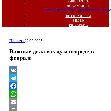
ОБЩЕСТВО
ДОКУМЕНТЫ
Указы Президента
Документы
Постано
ФОТОГАЛЕРЕЯ
ВИДЕО
PDF-АРХИВ
Новости
22.02.2025
Важные дела в саду и огороде в
феврале
VK
Telegram
Facebook
WhatsApp
Email