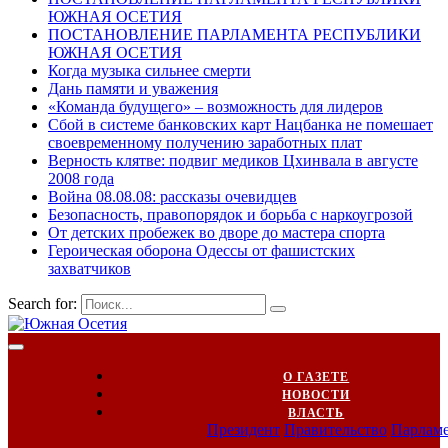
ЮЖНАЯ ОСЕТИЯ
ПОСТАНОВЛЕНИЕ ПАРЛАМЕНТА РЕСПУБЛИКИ
ЮЖНАЯ ОСЕТИЯ
Когда музыка сильнее смерти
Дань памяти и уважения
«Команда будущего» – возможность для лидеров
Сбой в системе банковских карт Нацбанка не помешает
своевременному получению заработных плат
Верность клятве: подвиг медиков Цхинвала в августе
2008 года
Война 08.08.08: рассказы очевидцев
Безопасность, правопорядок и борьба с наркоугрозой
От детских пробежек во дворе до мастера спорта
Героическая оборона Одессы от фашистских
захватчиков
Search for:
О ГАЗЕТЕ
НОВОСТИ
ВЛАСТЬ
Президент
Правительство
Парлам