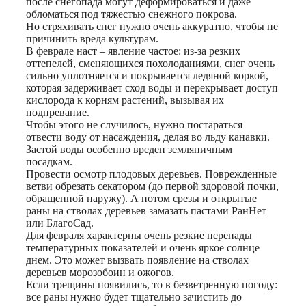
после снегопада могут деформироваться и даже
обломаться под тяжестью снежного покрова.
Но стряхивать снег нужно очень аккуратно, чтобы не
причинить вреда культурам.
В феврале наст – явление частое: из-за резких
оттепелей, сменяющихся похолоданиями, снег очень
сильно уплотняется и покрывается ледяной коркой,
которая задерживает сход воды и перекрывает доступ
кислорода к корням растений, вызывая их
подпревание.
Чтобы этого не случилось, нужно постараться
отвести воду от насаждения, делая во льду канавки.
Застой воды особенно вреден земляничным
посадкам.
Провести осмотр плодовых деревьев. Поврежденные
ветви обрезать секатором (до первой здоровой почки,
обращенной наружу). А потом срезы и открытые
раны на стволах деревьев замазать пастами РанНет
или БлагоСад.
Для февраля характерны очень резкие перепады
температурных показателей и очень яркое солнце
днем. Это может вызвать появление на стволах
деревьев морозобоин и ожогов.
Если трещины появились, то в безветренную погоду:
все раны нужно будет тщательно зачистить до