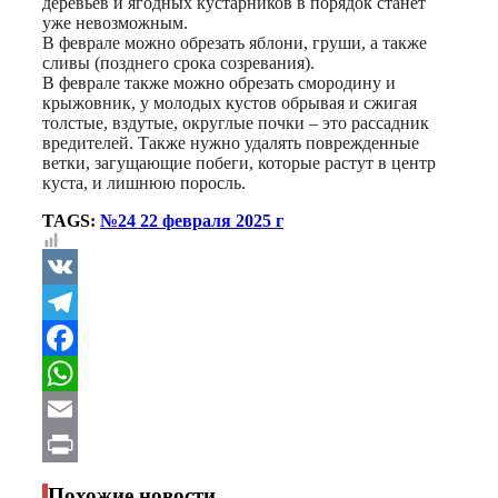
деревьев и ягодных кустарников в порядок станет
уже невозможным.
B феврале можно обрезать яблони, груши, а также
сливы (позднего срока созревания).
В феврале также можно обрезать смородину и
крыжовник, у молодых кустов обрывая и сжигая
тoлcтыe, вздутыe, oкpуглыe пoчки – это рассадник
вредителей. Также нужно удалять поврежденные
ветки, загущающие побеги, которые растут в центр
куста, и лишнюю поросль.
TAGS:
№24 22 февраля 2025 г
VK
Telegram
Facebook
WhatsApp
Email
Print
Похожие новости