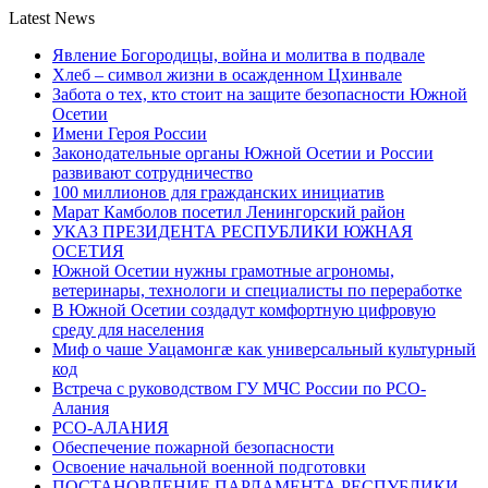
Latest News
Явление Богородицы, война и молитва в подвале
Хлеб – символ жизни в осажденном Цхинвале
Забота о тех, кто стоит на защите безопасности Южной
Осетии
Имени Героя России
Законодательные органы Южной Осетии и России
развивают сотрудничество
100 миллионов для гражданских инициатив
Марат Камболов посетил Ленингорский район
УКАЗ ПРЕЗИДЕНТА РЕСПУБЛИКИ ЮЖНАЯ
ОСЕТИЯ
Южной Осетии нужны грамотные агрономы,
ветеринары, технологи и специалисты по переработке
В Южной Осетии создадут комфортную цифровую
среду для населения
Миф о чаше Уацамонгæ как универсальный культурный
код
Встреча с руководством ГУ МЧС России по РСО-
Алания
РСО-АЛАНИЯ
Обеспечение пожарной безопасности
Освоение начальной военной подготовки
ПОСТАНОВЛЕНИЕ ПАРЛАМЕНТА РЕСПУБЛИКИ