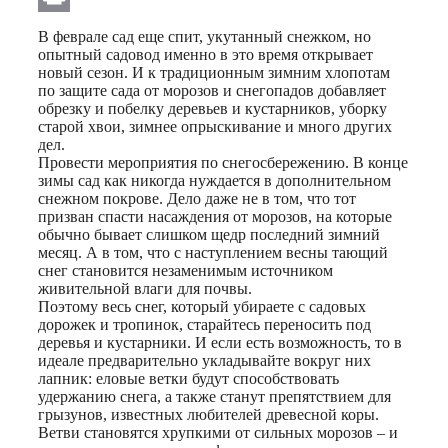
Print
В феврале сад еще спит, укутанный снежком, но
опытный садовод именно в это время открывает
новый сезон. И к традиционным зимним хлопотам
по защите сада от морозов и снегопадов добавляет
обрезку и побелку деревьев и кустарников, уборку
старой хвои, зимнее опрыскивание и много других
дел.
Провести мероприятия по снегосбережению. В конце
зимы сад как никогда нуждается в дополнительном
снежном покрове. Дело даже не в том, что тот
призван спасти насаждения от морозов, на которые
обычно бывает слишком щедр последний зимний
месяц. А в том, что с наступлением весны тающий
снег становится незаменимым источником
живительной влаги для почвы.
Поэтому весь снег, который убираете с садовых
дорожек и тропинок, старайтесь переносить под
деревья и кустарники. И если есть возможность, то в
идеале предварительно укладывайте вокруг них
лапник: еловые ветки будут способствовать
удержанию снега, а также станут препятствием для
грызунов, известных любителей древесной коры.
Ветви становятся хрупкими от сильных морозов – и