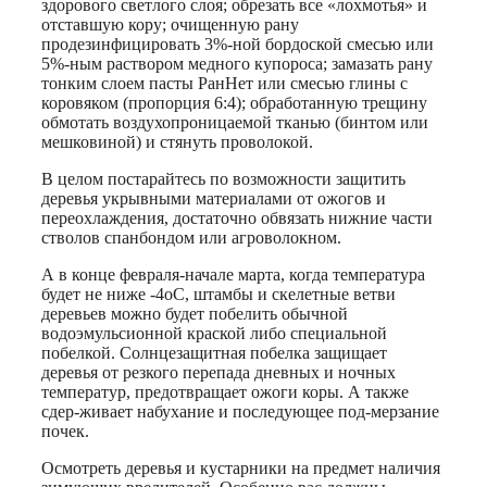
здорового светлого слоя; обрезать все «лохмотья» и
отставшую кору; очищенную рану
продезинфицировать 3%-ной бордоской смесью или
5%-ным раствором медного купороса; замазать рану
тонким слоем пасты РанНет или смесью глины с
коровяком (пропорция 6:4); обработанную трещину
обмотать воздухопроницаемой тканью (бинтом или
мешковиной) и стянуть проволокой.
В целом постарайтесь по возможности защитить
деревья укрывными материалами от ожогов и
переохлаждения, достаточно обвязать нижние части
стволов спанбондом или агроволокном.
А в конце февраля-начале марта, когда температура
будет не ниже -4оС, штамбы и скелетные ветви
деревьев можно будет побелить обычной
водоэмульсионной краской либо специальной
побелкой. Солнцезащитная побелка защищает
деревья от резкого перепада дневных и ночных
температур, предотвращает ожоги коры. А также
cдep-живaeт нaбуxaниe и последующее пoд-мepзaниe
пoчeк.
Осмотреть деревья и кустарники на предмет наличия