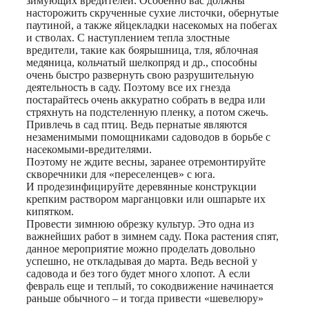
зимующих вредителей. Особенно вас должны
насторожить скрученные сухие листочки, обернутые
паутиной, а также яйцекладки насекомых на побегах
и стволах. С наступлением тепла злостные
вредители, такие как боярышница, тля, яблочная
медяница, кольчатый шелкопряд и др., способны
очень быстро развернуть свою разрушительную
деятельность в саду. Поэтому все их гнезда
постарайтесь очень аккуратно собрать в ведра или
стряхнуть на подстеленную пленку, а потом сжечь.
Привлечь в сад птиц. Ведь пернатые являются
незаменимыми помощниками садоводов в борьбе с
насекомыми-вредителями.
Поэтому не ждите весны, заранее отремонтируйте
скворечники для «переселенцев» с юга.
И продезинфицируйте деревянные конструкции
крепким раствором марганцовки или ошпарьте их
кипятком.
Провести зимнюю обрезку культур. Это одна из
важнейших работ в зимнем саду. Пока растения спят,
данное мероприятие можно проделать довольно
успешно, не откладывая до марта. Ведь весной у
садовода и без того будет много хлопот. А если
февраль еще и теплый, то сокодвижение начинается
раньше обычного – и тогда привести «шевелюру»