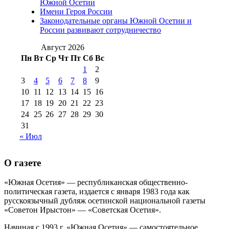
№98 14
Южной Осетии
№98 8 августа 2013 г
(9)
Имени Героя России
августа 2012 г
(14)
Законодательные органы Южной Осетии и
№98+99 11 июля
России развивают сотрудничество
№99 4 августа
2017 г
(9)
№99 4 августа 2015 г
(6)
2016 г
(12)
№99 16
Август 2026
№99 8 июля 2014 г
(9)
Пн
Вт
Ср
Чт
Пт
Сб
Вс
№99+100 10
августа 2012 г
(11)
1
2
августа 2013 г
(12)
3
4
5
6
7
8
9
10
11
12
13
14
15
16
17
18
19
20
21
22
23
24
25
26
27
28
29
30
31
« Июл
О газете
«Южная Осетия» — республиканская общественно-
политическая газета, издается с января 1983 года как
русскоязычный дубляж осетинской национальной газеты
«Советон Ирыстон» — «Советская Осетия».
Начиная с 1993 г. «Южная Осетия» — самостоятельное