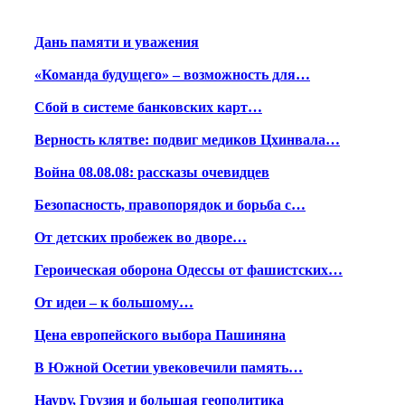
Дань памяти и уважения
«Команда будущего» – возможность для…
Сбой в системе банковских карт…
Верность клятве: подвиг медиков Цхинвала…
Война 08.08.08: рассказы очевидцев
Безопасность, правопорядок и борьба с…
От детских пробежек во дворе…
Героическая оборона Одессы от фашистских…
От идеи – к большому…
Цена европейского выбора Пашиняна
В Южной Осетии увековечили память…
Науру, Грузия и большая геополитика