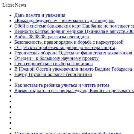
Latest News
Дань памяти и уважения
«Команда будущего» – возможность для лидеров
Сбой в системе банковских карт Нацбанка не помешает 
Верность клятве: подвиг медиков Цхинвала в августе 200
Война 08.08.08: рассказы очевидцев
Безопасность, правопорядок и борьба с наркоугрозой
От детских пробежек во дворе до мастера спорта
Героическая оборона Одессы от фашистских захватчиков
От идеи – к большому научному проекту
Цена европейского выбора Пашиняна
В Южной Осетии увековечили память Вадима Габараева
Науру, Грузия и большая геополитика
Как заставить ребенка учиться и читать летом
Время открытого разговора: Эдуард Кокойты призывает 
Модернизация пункта пропуска «Нижний Зарамаг»