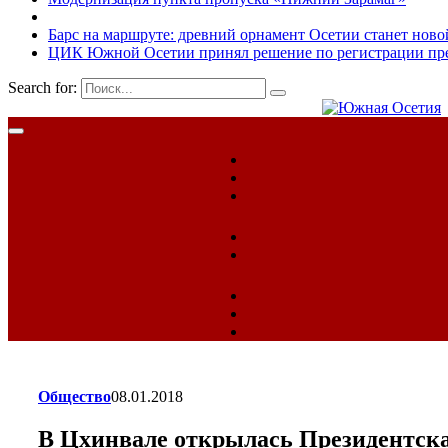
Барс на маршруте: древний орнамент Осетии станет ново
ЦИК Южной Осетии принял решение по регистрации пред
Search for:
Общество
08.01.2018
В Цхинвале открылась Президентска