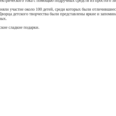
ктрического тока с помощью подручных средств из простого лим
яли участие около 100 детей, среди которых были отличившиеся
Дворца детского творчества были представлены яркие и запоми
ных.
ские сладкие подарки.