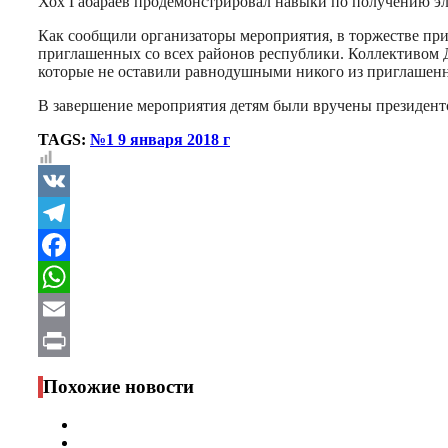
Хох Габараев продемонстрировал навыки по получению эле
Как сообщили организаторы мероприятия, в торжестве прин
приглашенных со всех районов республики. Коллективом 
которые не оставили равнодушными никого из приглашен
В завершение мероприятия детям были вручены президент
TAGS:
№1 9 января 2018 г
VK
Telegram
Facebook
WhatsApp
Email
Print
Похожие новости