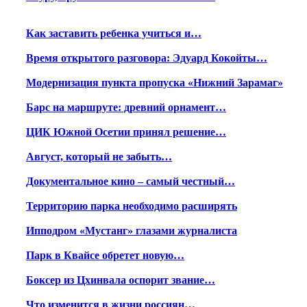
Как заставить ребенка учиться и…
Время открытого разговора: Эдуард Кокойты…
Модернизация пункта пропуска «Нижний Зарамаг»
Барс на маршруте: древний орнамент…
ЦИК Южной Осетии принял решение…
Август, который не забыть…
Документальное кино – самый честный…
Территорию парка необходимо расширять
Ипподром «Мустанг» глазами журналиста
Парк в Квайсе обретет новую…
Боксер из Цхинвала оспорит звание…
Что изменится в жизни россиян…