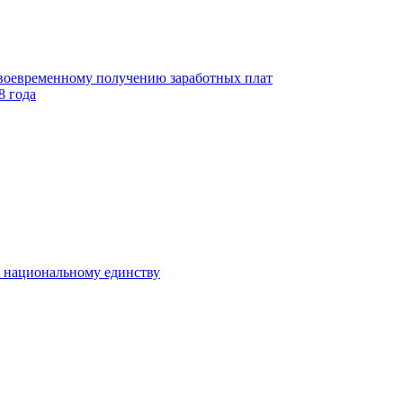
своевременному получению заработных плат
8 года
к национальному единству