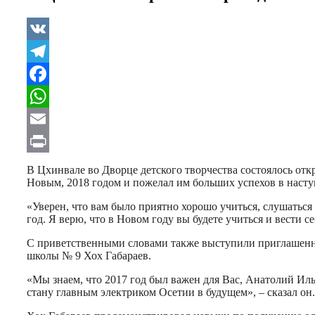
VK
Telegram
Facebook
WhatsApp
Email
Print
В Цхинвале во Дворце детского творчества состоялось от
Новым, 2018 годом и пожелал им больших успехов в насту
«Уверен, что вам было приятно хорошо учиться, слушаться
год. Я верю, что в Новом году вы будете учиться и вести 
С приветственными словами также выступили приглашенн
школы № 9 Хох Габараев.
«Мы знаем, что 2017 год был важен для Вас, Анатолий Ильич
стану главным электриком Осетии в будущем», – сказал он.