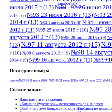
№90 24 июня 2014 г
(7)
июля 2015 г
(13)
№91+92 26 июня 201
№93 23 июля 2016 г
(13)
№93 29
2017 г
(8)
2014 г
(13)
№94 1 июля 
№94 1 августа 2013 г
(8)
№95 28
2012 г
(11)
№95 25 июля 2015 г
(10)
августа 2012 г
(13)
№
№96 28 июля 2015 г
(9)
№97 11 августа 2012 г
(15)
№97
(13)
№98 14 август
г
(10)
№98 8 августа 2013 г
(9)
№99+10
№99 16 августа 2012 г
(11)
2014 г
(9)
Последние номера
главное
№93-94 18 июля 2026 г
№95-96 21 июля 2026 г
№97 23 июля 2026 г
№98 2
Свежие записи
Дань памяти и уважения
«Команда будущего» – возможность для лидеров
Сбой в системе банковских карт Нацбанка не помеш