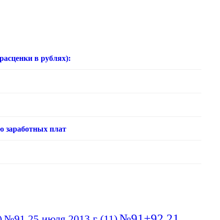
нки в рублях):
ю заработных плат
№91+92 21
)
№91 25 июля 2013 г
(11)