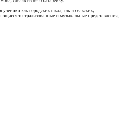
она, сделав из него батарейку.
 ученики как городских школ, так и сельских,
нающиеся театрализованные и музыкальные представления,