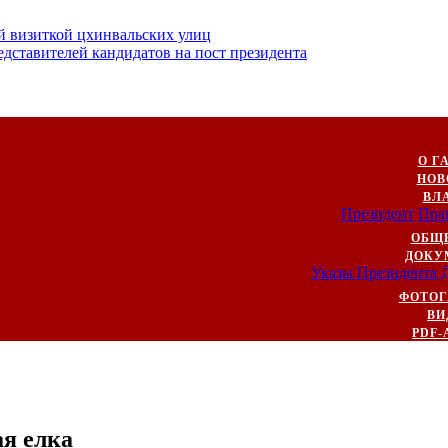
й визиткой цхинвальских улиц
ставителей кандидатов на пост президента
О Г
НОВ
ВЛ
Президент
Пра
ОБЩ
ДОКУ
Указы Президента
ФОТОГ
ВИ
PDF-
я елка