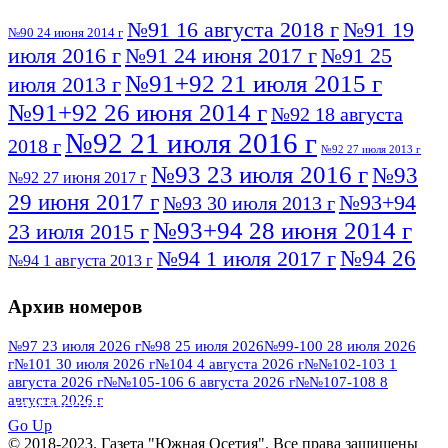
№91 16 августа 2018 г
№91 19
№90 24 июня 2014 г
июля 2016 г
№91 24 июня 2017 г
№91 25
№91+92 21 июля 2015 г
июля 2013 г
№91+92 26 июня 2014 г
№92 18 августа
№92 21 июля 2016 г
2018 г
№92 27 июля 2013 г
№93 23 июля 2016 г
№93
№92 27 июня 2017 г
29 июня 2017 г
№93+94
№93 30 июля 2013 г
№93+94 28 июня 2014 г
23 июля 2015 г
№94 26
№94 1 июля 2017 г
№94 1 августа 2013 г
июля 2016 г
№95 4 июля 2017 г
№95 1 июля 2014 г
Архив номеров
№95 7 августа 2012 г
№95 25 июля 2015 г
№95 28 июля 2016 г
№95+96 3 августа
№97 23 июля 2026 г
№98 25 июля 2026
№99-100 28 июля 2026
г
№101 30 июля 2026 г
№104 4 августа 2026 г
№№102-103 1
№96 9 августа
2013 г
№96 6 июля 2017 г
августа 2026 г
№№105-106 6 августа 2026 г
№№107-108 8
2012 г
№96+97 3 июля 2014 г
августа 2026 г
№96 28 июля 2015 г
ПОСМОТРЕТЬ ВСЕ
№96+97 30 июля 2016 г
№97
Go Up
№97 6 августа 2013 г
© 2018-2023. Газета "Южная Осетия". Все права защищены