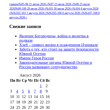
г
(13)
№96+97 3
№96 28 июля 2015 г
(9)
главное
№95-96 21 июля 2026 г
№97 23 июля 2026 г
№98 25 июля
2026
№99-100 28 июля 2026 г
№101 30 июля 2026 г
№104 4 августа 2026
№96+97 30 июля
июля 2014 г
(10)
г
№№102-103 1 августа 2026 г
№№105-106 6 августа 2026 г
№№107-108 8
2016 г
(13)
№97 8
августа 2026 г
№97 6 августа 2013 г
(6)
№97 11 августа
июля 2017 г
(13)
Свежие записи
2012 г
(15)
№97 30 июля 2015 г
Явление Богородицы, война и молитва в
(15)
подвале
№98 1 августа 2015 г
(10)
№98 2
Хлеб – символ жизни в осажденном Цхинвале
августа 2016 г
(10)
№98 5 июля 2014 г
(10)
Забота о тех, кто стоит на защите безопасности
№98 14
Южной Осетии
№98 8 августа 2013 г
(9)
Имени Героя России
августа 2012 г
(14)
Законодательные органы Южной Осетии и
№98+99 11 июля
России развивают сотрудничество
№99 4 августа
2017 г
(9)
№99 4 августа 2015 г
(6)
2016 г
(12)
№99 16
Август 2026
№99 8 июля 2014 г
(9)
Пн
Вт
Ср
Чт
Пт
Сб
Вс
№99+100 10
августа 2012 г
(11)
1
2
августа 2013 г
(12)
3
4
5
6
7
8
9
10
11
12
13
14
15
16
17
18
19
20
21
22
23
24
25
26
27
28
29
30