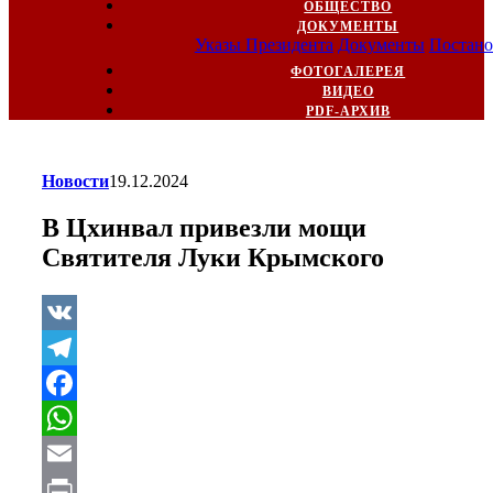
ОБЩЕСТВО
ДОКУМЕНТЫ
Указы Президента
Документы
Постано
ФОТОГАЛЕРЕЯ
ВИДЕО
PDF-АРХИВ
Новости
19.12.2024
В Цхинвал привезли мощи
Святителя Луки Крымского
VK
Telegram
Facebook
WhatsApp
Email