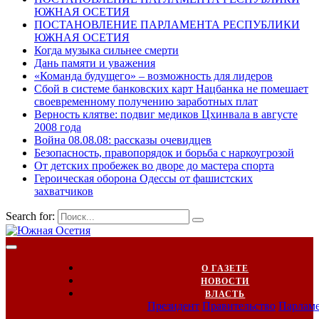
ЮЖНАЯ ОСЕТИЯ
ПОСТАНОВЛЕНИЕ ПАРЛАМЕНТА РЕСПУБЛИКИ
ЮЖНАЯ ОСЕТИЯ
Когда музыка сильнее смерти
Дань памяти и уважения
«Команда будущего» – возможность для лидеров
Сбой в системе банковских карт Нацбанка не помешает
своевременному получению заработных плат
Верность клятве: подвиг медиков Цхинвала в августе
2008 года
Война 08.08.08: рассказы очевидцев
Безопасность, правопорядок и борьба с наркоугрозой
От детских пробежек во дворе до мастера спорта
Героическая оборона Одессы от фашистских
захватчиков
Search for:
О ГАЗЕТЕ
НОВОСТИ
ВЛАСТЬ
Президент
Правительство
Парлам