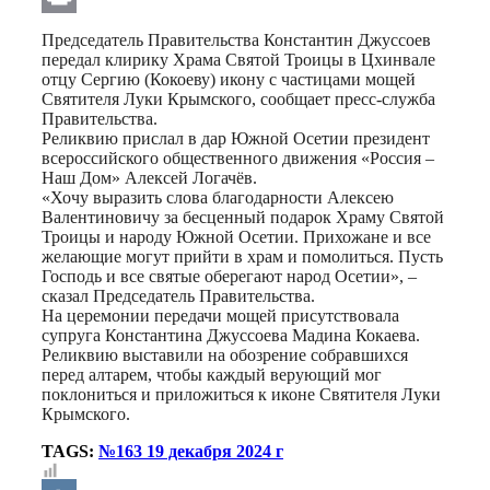
Print
Председатель Правительства Константин Джуссоев
передал клирику Храма Святой Троицы в Цхинвале
отцу Сергию (Кокоеву) икону с частицами мощей
Святителя Луки Крымского, сообщает пресс-служба
Правительства.
Реликвию прислал в дар Южной Осетии президент
всероссийского общественного движения «Россия –
Наш Дом» Алексей Логачёв.
«Хочу выразить слова благодарности Алексею
Валентиновичу за бесценный подарок Храму Святой
Троицы и народу Южной Осетии. Прихожане и все
желающие могут прийти в храм и помолиться. Пусть
Господь и все святые оберегают народ Осетии», –
сказал Председатель Правительства.
На церемонии передачи мощей присутствовала
супруга Константина Джуссоева Мадина Кокаева.
Реликвию выставили на обозрение собравшихся
перед алтарем, чтобы каждый верующий мог
поклониться и приложиться к иконе Святителя Луки
Крымского.
TAGS:
№163 19 декабря 2024 г