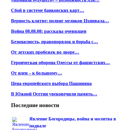
Сбой в системе банковских карт…
Верность клятве: подвиг медиков Цхинвала…
Война 08.08.08: рассказы очевидцев
Безопасность, правопорядок и борьба с…
От детских пробежек во дворе…
Героическая оборона Одессы от фашистских…
От идеи – к большому…
Цена европейского выбора Пашиняна
В Южной Осетии увековечили память…
Последние новости
Явление Богородицы, война и молитва в
подвале