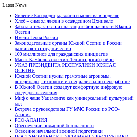
Latest News
Явление Богородицы, война и молитва в подвале
Хлеб – символ жизни в осажденном Цхинвале
Забота о тех, кто стоит на защите безопасности Южной
Осетии
Имени Героя России
Законодательные органы Южной Осетии и России
развивают сотрудничество
100 миллионов для гражданских инициатив
Марат Камболов посетил Ленингорский район
УКАЗ ПРЕЗИДЕНТА РЕСПУБЛИКИ ЮЖНАЯ
ОСЕТИЯ
Южной Осетии нужны грамотные агрономы,
ветеринары, технологи и специалисты по переработке
В Южной Осетии создадут комфортную цифровую
среду для населения
Миф о чаше Уацамонгæ как универсальный культурный
код
Встреча с руководством ГУ МЧС России по РСО-
Алания
РСО-АЛАНИЯ
Обеспечение пожарной безопасности
Освоение начальной военной подготовки
ПОСТАНОВЛЕНИЕ ПАРЛАМЕНТА РЕСПУБЛИКИ