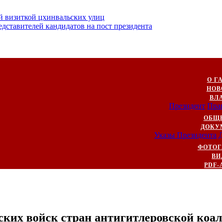
й визиткой цхинвальских улиц
ставителей кандидатов на пост президента
О Г
НОВ
ВЛ
Президент
Пра
ОБЩ
ДОКУ
Указы Президента
ФОТОГ
ВИ
PDF-
ских войск стран антигитлеровской коа