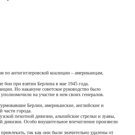
ам по антигитлеровской коалиции – американцам,
е бои при взятии Берлина в мае 1945 года.
ции. Но накануне советское руководство было
уполномочили на участие в нем своих генералов.
штурмовавшие Берлин, американские, английские и
й части города.
узской пехотной дивизии, альпийские стрелки и зуавы,
ой дивизии. Особо внушительное впечатление произвели
ривлекать, так как они были значительно удалены от