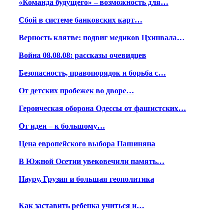
«Команда будущего» – возможность для…
Сбой в системе банковских карт…
Верность клятве: подвиг медиков Цхинвала…
Война 08.08.08: рассказы очевидцев
Безопасность, правопорядок и борьба с…
От детских пробежек во дворе…
Героическая оборона Одессы от фашистских…
От идеи – к большому…
Цена европейского выбора Пашиняна
В Южной Осетии увековечили память…
Науру, Грузия и большая геополитика
Как заставить ребенка учиться и…