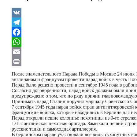
VK
Telegram
Facebook
WhatsApp
Email
Print
После знаменательного Парада Победы в Москве 24 июня 1
англичанам и французам провести парад войск в честь По
Парад было решено провести в сентябре 1945 года в район
Согласно договоренности, парад войск должны были при
предупреждено о том, что по ряду причин главнокомандую
Принимать парад Сталин поручил маршалу Советского Со
7 сентября 1945 года парад войск стран антигитлеровской
французские войска, которые находились в Берлине для н
Парад открыли пешие колонны: пехотинцы из 9-го стрелков
131-я английская пехотная бригада. Замыкали пеший стро
русские танки и самоходная артиллерия.
В берлинском параде участвовали все виды сухопутных во