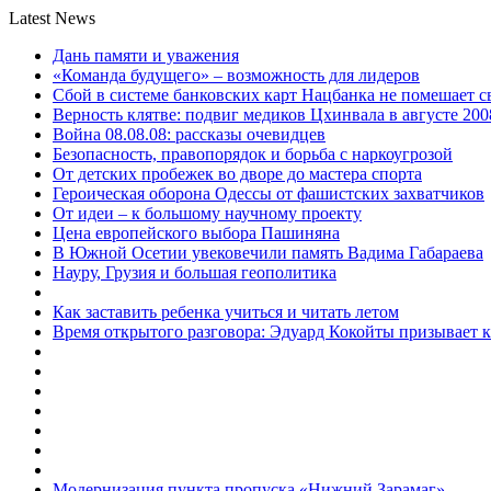
Latest News
Дань памяти и уважения
«Команда будущего» – возможность для лидеров
Сбой в системе банковских карт Нацбанка не помешает 
Верность клятве: подвиг медиков Цхинвала в августе 200
Война 08.08.08: рассказы очевидцев
Безопасность, правопорядок и борьба с наркоугрозой
От детских пробежек во дворе до мастера спорта
Героическая оборона Одессы от фашистских захватчиков
От идеи – к большому научному проекту
Цена европейского выбора Пашиняна
В Южной Осетии увековечили память Вадима Габараева
Науру, Грузия и большая геополитика
Как заставить ребенка учиться и читать летом
Время открытого разговора: Эдуард Кокойты призывает 
Модернизация пункта пропуска «Нижний Зарамаг»