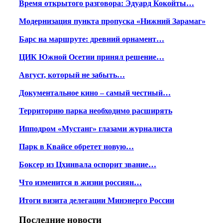
Время открытого разговора: Эдуард Кокойты…
Модернизация пункта пропуска «Нижний Зарамаг»
Барс на маршруте: древний орнамент…
ЦИК Южной Осетии принял решение…
Август, который не забыть…
Документальное кино – самый честный…
Территорию парка необходимо расширять
Ипподром «Мустанг» глазами журналиста
Парк в Квайсе обретет новую…
Боксер из Цхинвала оспорит звание…
Что изменится в жизни россиян…
Итоги визита делегации Минэнерго России
Последние новости