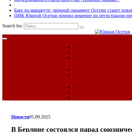
Барс на маршруте: древний орнамент Осетии станет ново
ЦИК Южной Осетии принял решение по регистрации пред
Search for:
Новости
05.09.2025
В Берлине состоялся парад союзниче