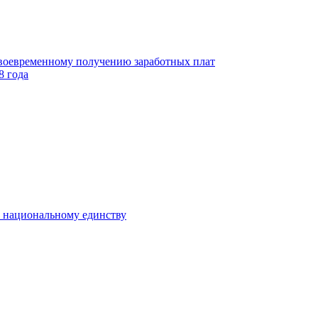
своевременному получению заработных плат
8 года
к национальному единству