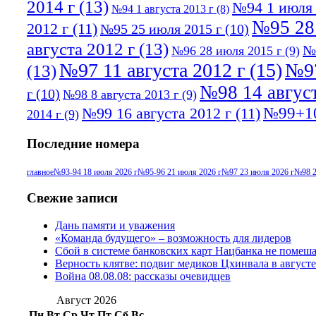
2014 г
(13)
№94 1 июля 
№94 1 августа 2013 г
(8)
№95 28
2012 г
(11)
№95 25 июля 2015 г
(10)
августа 2012 г
(13)
№
№96 28 июля 2015 г
(9)
№97 11 августа 2012 г
(15)
№97
(13)
№98 14 август
г
(10)
№98 8 августа 2013 г
(9)
№99+10
№99 16 августа 2012 г
(11)
2014 г
(9)
Последние номера
главное
№93-94 18 июля 2026 г
№95-96 21 июля 2026 г
№97 23 июля 2026 г
№98 2
Свежие записи
Дань памяти и уважения
«Команда будущего» – возможность для лидеров
Сбой в системе банковских карт Нацбанка не помеш
Верность клятве: подвиг медиков Цхинвала в августе
Война 08.08.08: рассказы очевидцев
Август 2026
Пн
Вт
Ср
Чт
Пт
Сб
Вс