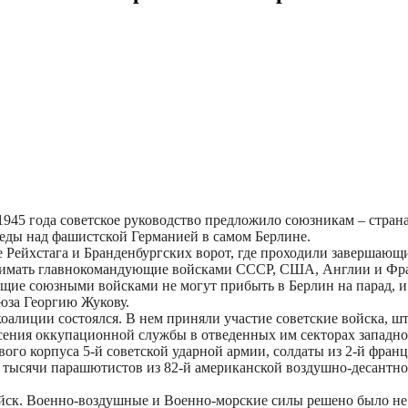
945 года советское руководство предложило союзникам – стран
беды над фашистской Германией в самом Берлине.
е Рейхстага и Бранденбургских ворот, где проходили завершающи
нимать главнокомандующие войсками СССР, США, Англии и Фран
щие союзными войсками не могут прибыть в Берлин на парад, и 
юза Георгию Жукову.
 коалиции состоялся. В нем приняли участие советские войска, 
есения оккупационной службы в отведенных им секторах западно
ого корпуса 5-й советской ударной армии, солдаты из 2-й франц
й тысячи парашютистов из 82-й американской воздушно-десантн
йск. Военно-воздушные и Военно-морские силы решено было не п