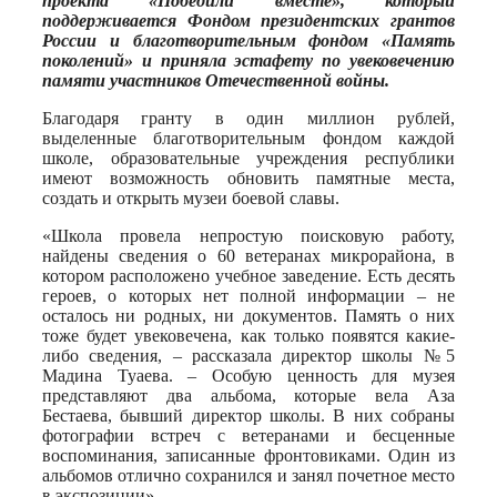
проекта «Победили вместе», который
поддерживается Фондом президентских грантов
России и благотворительным фондом «Память
поколений» и приняла эстафету по увековечению
памяти участников Отечественной войны.
Благодаря гранту в один миллион рублей,
выделенные благотворительным фондом каждой
школе, образовательные учреждения республики
имеют возможность обновить памятные места,
создать и открыть музеи боевой славы.
«Школа провела непростую поисковую работу,
найдены сведения о 60 ветеранах микрорайона, в
котором расположено учебное заведение. Есть десять
героев, о которых нет полной информации – не
осталось ни родных, ни документов. Память о них
тоже будет увековечена, как только появятся какие-
либо сведения, – рассказала директор школы №5
Мадина Туаева. – Особую ценность для музея
представляют два альбома, которые вела Аза
Бестаева, бывший директор школы. В них собраны
фотографии встреч с ветеранами и бесценные
воспоминания, записанные фронтовиками. Один из
альбомов отлично сохранился и занял почетное место
в экспозиции».