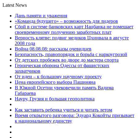
Latest News
Дань памяти и уважения
«Команда будущего» – возможность для лидеров
Сбой в системе банковских карт Нацбанка не помешает
своевременному получению заработных плат
Верность клятве: подвиг медиков Цхинвала в августе
2008 года
Война 08.08.08: рассказы очевидцев
Безопасность, правопорядок и борьба с наркоугрозой
От детских пробежек во дворе до мастера спорта
Героическая оборона Одессы от фашистских
захватчиков
От идеи – к большому научному проекту
Цена европейского выбора Пашиняна
В Южной Осетии увековечили память Вадима
Габараева
Науру, Грузия и большая геополитика
Как заставить ребенка учиться и читать летом
Время открытого разговора: Эдуард Кокойты призывает
к национальному единству