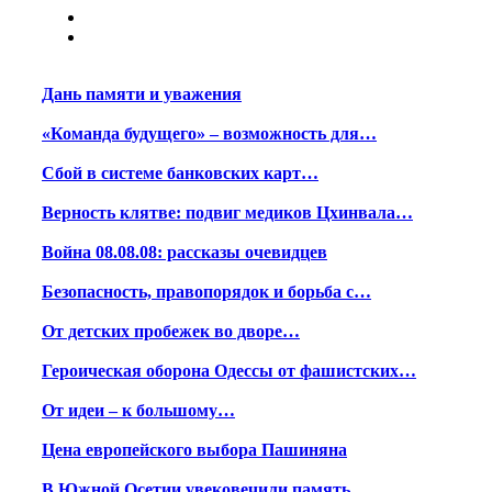
Дань памяти и уважения
«Команда будущего» – возможность для…
Сбой в системе банковских карт…
Верность клятве: подвиг медиков Цхинвала…
Война 08.08.08: рассказы очевидцев
Безопасность, правопорядок и борьба с…
От детских пробежек во дворе…
Героическая оборона Одессы от фашистских…
От идеи – к большому…
Цена европейского выбора Пашиняна
В Южной Осетии увековечили память…