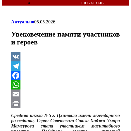
PDF-АРХИВ
Актуально
05.05.2026
Увековечение памяти участников
и героев
VK
Telegram
Facebook
WhatsApp
Email
Print
Ср
едняя школа №5 г. Цхинвала имени легендарного
разведчика, Героя Советского Союза Хаджи-Умара
Мамсурова стала участником масштабного