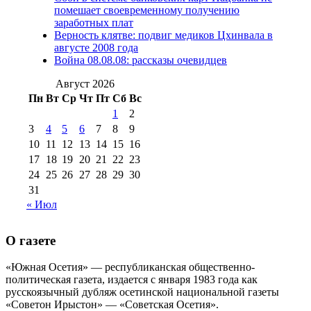
августа 2016 г
(10)
№98 5 июля 2014 г
(10)
помешает своевременному получению
№98 14
заработных плат
№98 8 августа 2013 г
(9)
Верность клятве: подвиг медиков Цхинвала в
августа 2012 г
(14)
августе 2008 года
№98+99 11 июля
Война 08.08.08: рассказы очевидцев
№99 4 августа
2017 г
(9)
№99 4 августа 2015 г
(6)
2016 г
(12)
№99 16
Август 2026
№99 8 июля 2014 г
(9)
Пн
Вт
Ср
Чт
Пт
Сб
Вс
№99+100 10
августа 2012 г
(11)
1
2
августа 2013 г
(12)
3
4
5
6
7
8
9
10
11
12
13
14
15
16
17
18
19
20
21
22
23
24
25
26
27
28
29
30
31
« Июл
О газете
«Южная Осетия» — республиканская общественно-
политическая газета, издается с января 1983 года как
русскоязычный дубляж осетинской национальной газеты
«Советон Ирыстон» — «Советская Осетия».