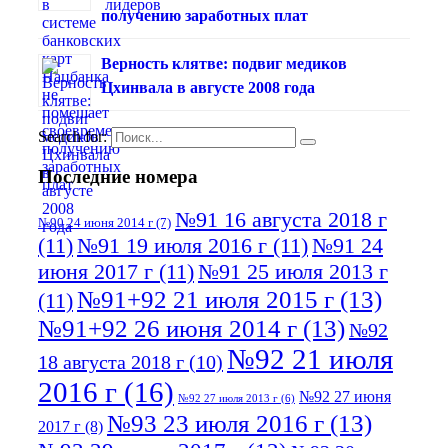
получению заработных плат
Верность клятве: подвиг медиков
Цхинвала в августе 2008 года
Search for:
Последние номера
№91 16 августа 2018 г
№90 24 июня 2014 г
(7)
(11)
№91 19 июля 2016 г
(11)
№91 24
июня 2017 г
(11)
№91 25 июля 2013 г
№91+92 21 июля 2015 г
(13)
(11)
№91+92 26 июня 2014 г
(13)
№92
№92 21 июля
18 августа 2018 г
(10)
2016 г
(16)
№92 27 июня
№92 27 июля 2013 г
(6)
№93 23 июля 2016 г
(13)
2017 г
(8)