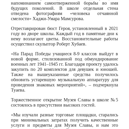
напоминанием самоотверженной борьбы во имя
будущих поколений. В школе отдельная стена
отведена фотографиям «человека отчаянной
смелости» Хаджи-Умара Мамсурова.
Отреставрирован бюст Героя, установленный в 2021
году во дворе школы. Каждый год в памятные дни к
нему возлагают цветы. Восстановительные работы
осуществил скульптор Роберт Хубаев.
«На Парад Победы учащиеся 8-9 классов выйдут в
новой форме, стилизованной под обмундирование
военных лет 1941–1945 гг. Благодаря проекту удалось
закупить по 20 комплектов для девушек и юношей.
Также на вышеуказанные средства получилось
обновить устаревшую музыкальную аппаратуру для
проведения знаковых мероприятий», – подчеркнула
Туаева.
Торжественное открытие Музея Славы в школе №5
состоялось в присутствии высоких гостей.
«Мы изучали разные торговые площадки, старались
при минимальных затратах получить качественные
услуги и предметы для Музея Славы, и нам это