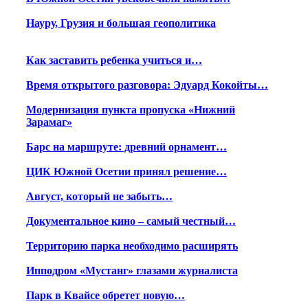
Науру, Грузия и большая геополитика
Как заставить ребенка учиться и…
Время открытого разговора: Эдуард Кокойты…
Модернизация пункта пропуска «Нижний
Зарамаг»
Барс на маршруте: древний орнамент…
ЦИК Южной Осетии принял решение…
Август, который не забыть…
Документальное кино – самый честный…
Территорию парка необходимо расширять
Ипподром «Мустанг» глазами журналиста
Парк в Квайсе обретет новую…