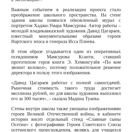
Важным событием в реализации проекта стало
преображение школьного пространства. На стене
здания школы появился обновленный мурал с
портретом Хаджи-Умара Мамсурова. Автор работы –
молодой владикавказский художник Давид Цагараев,
известный монументальными образами героев
Нартского эпоса и генерала Исса Плиева.
В этом образе угадывается один из оперативных
псевдонимов Мамсурова Ксанти, ставший
прототипом героя книги Э. Хемингуэйя «По ком
звонит колокол», поэтому положительное решение
директора в пользу этого изображения.
«Давид Цагараев работал с полной самоотдачей.
Рыночная стоимость такого труда достигает
миллиона рублей, но для школы художник выполнил
его за 300 тысяч», – сказала Мадина Туаева.
Стены внутри школы также увешаны изображениями
героев Великой Отечественной войны, в кабинете
истории висит отдельный стенд «Славные сыны
Осетии» с фотографиями Героев Советского Союза
осетинского происхождения, являясь для учащихся