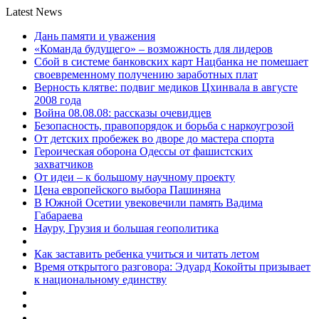
Latest News
Дань памяти и уважения
«Команда будущего» – возможность для лидеров
Сбой в системе банковских карт Нацбанка не помешает
своевременному получению заработных плат
Верность клятве: подвиг медиков Цхинвала в августе
2008 года
Война 08.08.08: рассказы очевидцев
Безопасность, правопорядок и борьба с наркоугрозой
От детских пробежек во дворе до мастера спорта
Героическая оборона Одессы от фашистских
захватчиков
От идеи – к большому научному проекту
Цена европейского выбора Пашиняна
В Южной Осетии увековечили память Вадима
Габараева
Науру, Грузия и большая геополитика
Как заставить ребенка учиться и читать летом
Время открытого разговора: Эдуард Кокойты призывает
к национальному единству