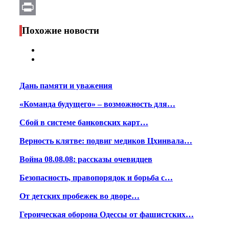
Email
Print
Похожие новости
Дань памяти и уважения
«Команда будущего» – возможность для…
Сбой в системе банковских карт…
Верность клятве: подвиг медиков Цхинвала…
Война 08.08.08: рассказы очевидцев
Безопасность, правопорядок и борьба с…
От детских пробежек во дворе…
Героическая оборона Одессы от фашистских…