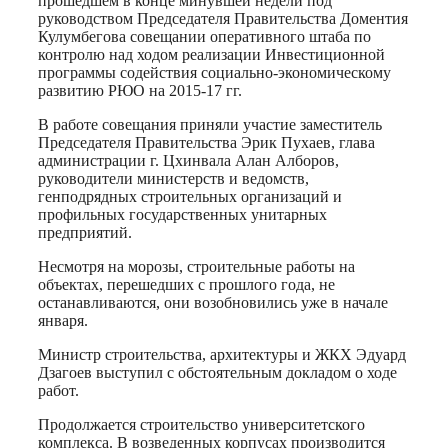
прошедшем в конце минувшей недели под
руководством Председателя Правительства Доментия
Кулумбегова совещании оперативного штаба по
контролю над ходом реализации Инвестиционной
программы содействия социально-экономическому
развитию РЮО на 2015-17 гг.
В работе совещания приняли участие заместитель
Председателя Правительства Эрик Пухаев, глава
администрации г. Цхинвала Алан Алборов,
руководители министерств и ведомств,
генподрядных строительных организаций и
профильных государственных унитарных
предприятий.
Несмотря на морозы, строительные работы на
объектах, перешедших с прошлого года, не
останавливаются, они возобновились уже в начале
января.
Министр строительства, архитектуры и ЖКХ Эдуард
Дзагоев выступил с обстоятельным докладом о ходе
работ.
Продолжается строительство университетского
комплекса. В возведенных корпусах производится