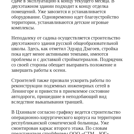
сдаче в эксплуатацию к концу текущего месяца. В
двухэтажном здании подходит к концу отделка
помещений. Уже завозится и устанавливается
оборудование. Одновременно идет благоустройство
территории, устанавливаются детские игровые
комплексы.
Неподалеку от садика осуществляется строительство
двухэтажного здания русской общеобразовательной
школы. Здесь, как отметил Эдуард Дзагоев, стройка
пока идет менее активными темпами, имеются
проблемы и с доставкой стройматериалов. Подрядчик
со своей стороны обещает выправить положение и
завершить работы к осени.
Строителей также призвали ускорить работы по
реконструкции подземных инженерных сетей в
Ленингоре и привести в приемлемое состояние
автодороги, пришедшие в неподобающий вид
вследствие выкапывания траншей.
В Цхинвале согласно графику ведется строительство
операционно-хирургического корпуса на территории
республиканской соматической больницы. Уже
смонтирован каркас второго этажа. По словам
представителя стройфирмы ООО «СТМ – ЮГ»,