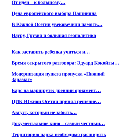
От идеи – к большому…
Цена европейского выбора Пашиняна
В Южной Осетии увековечили память…
Науру, Грузия и большая геополитика
Как заставить ребенка учиться и…
Время открытого разговора: Эдуард Кокойты…
Модернизация пункта пропуска «Нижний
Зарамаг»
Барс на маршруте: древний орнамент…
ЦИК Южной Осетии принял решение…
Август, который не забыть…
Документальное кино – самый честный…
Территорию парка необходимо расширять