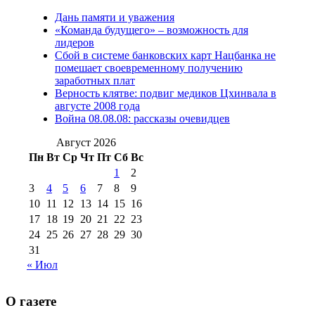
июля 2017 г
(13)
Дань памяти и уважения
2012 г
(15)
№97 30 июля 2015 г
«Команда будущего» – возможность для
(15)
лидеров
№98 1 августа 2015 г
(10)
№98 2
Сбой в системе банковских карт Нацбанка не
августа 2016 г
(10)
№98 5 июля 2014 г
(10)
помешает своевременному получению
№98 14
заработных плат
№98 8 августа 2013 г
(9)
Верность клятве: подвиг медиков Цхинвала в
августа 2012 г
(14)
августе 2008 года
№98+99 11 июля
Война 08.08.08: рассказы очевидцев
№99 4 августа
2017 г
(9)
№99 4 августа 2015 г
(6)
2016 г
(12)
№99 16
Август 2026
№99 8 июля 2014 г
(9)
Пн
Вт
Ср
Чт
Пт
Сб
Вс
№99+100 10
августа 2012 г
(11)
1
2
августа 2013 г
(12)
3
4
5
6
7
8
9
10
11
12
13
14
15
16
17
18
19
20
21
22
23
24
25
26
27
28
29
30
31
« Июл
О газете