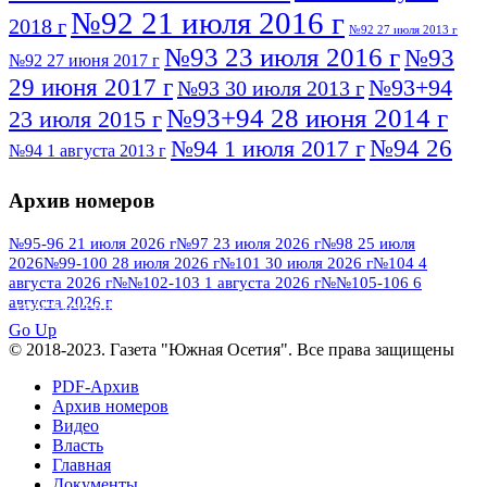
№92 21 июля 2016 г
2018 г
№92 27 июля 2013 г
№93 23 июля 2016 г
№93
№92 27 июня 2017 г
29 июня 2017 г
№93+94
№93 30 июля 2013 г
№93+94 28 июня 2014 г
23 июля 2015 г
№94 26
№94 1 июля 2017 г
№94 1 августа 2013 г
июля 2016 г
№95 4 июля 2017 г
№95 1 июля 2014 г
Архив номеров
№95 7 августа 2012 г
№95 25 июля 2015 г
№95 28 июля 2016 г
№95+96 3 августа
№95-96 21 июля 2026 г
№97 23 июля 2026 г
№98 25 июля
2026
№99-100 28 июля 2026 г
№101 30 июля 2026 г
№104 4
№96 9 августа
2013 г
№96 6 июля 2017 г
августа 2026 г
№№102-103 1 августа 2026 г
№№105-106 6
2012 г
№96+97 3 июля 2014 г
августа 2026 г
№96 28 июля 2015 г
ПОСМОТРЕТЬ ВСЕ
№96+97 30 июля 2016 г
№97
Go Up
№97 6 августа 2013 г
© 2018-2023. Газета "Южная Осетия". Все права защищены
№97 11 августа 2012 г
8 июля 2017 г
PDF-Архив
№97 30 июля 2015 г
№98 1 августа 2015 г
Архив номеров
Видео
№98 2 августа 2016 г
№98 5 июля 2014 г
№98 8
Власть
№98 14 августа 2012 г
августа 2013 г
Главная
Документы