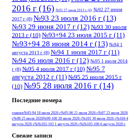
2016 г
(16)
№92 27 июня
№92 27 июля 2013 г
(6)
№93 23 июля 2016 г
(13)
2017 г
(8)
№93 29 июня 2017 г
(12)
№93 30 июля
№93+94 23 июля 2015 г
(11)
2013 г
(10)
№93+94 28 июня 2014 г
(13)
№94 1
№94 1 июля 2017 г
(11)
августа 2013 г
(8)
№94 26 июля 2016 г
(12)
№95 1 июля 2014
№95 7
№95 4 июля 2017 г
(10)
г
(8)
августа 2012 г
(11)
№95 25 июля 2015 г
№95 28 июля 2016 г
(14)
(10)
№95+96 3 августа 2013 г
(11)
№96 6
Последние номера
№96 9 августа 2012
июля 2017 г
(11)
г
(13)
№96+97 3
№96 28 июля 2015 г
(9)
главное
№93-94 18 июля 2026 г
№95-96 21 июля 2026 г
№97 23 июля 2026
г
№98 25 июля 2026
№99-100 28 июля 2026 г
№101 30 июля 2026 г
№104 4
№96+97 30 июля
июля 2014 г
(10)
августа 2026 г
№№102-103 1 августа 2026 г
№№105-106 6 августа 2026 г
2016 г
(13)
№97 8
№97 6 августа 2013 г
(6)
Свежие записи
№97 11 августа