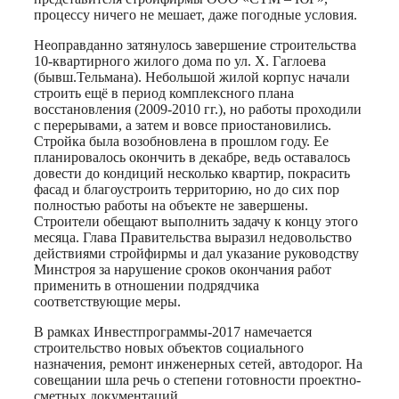
процессу ничего не мешает, даже погодные условия.
Неоправданно затянулось завершение строительства
10-квартирного жилого дома по ул. Х. Гаглоева
(бывш.Тельмана). Небольшой жилой корпус начали
строить ещё в период комплексного плана
восстановления (2009-2010 гг.), но работы проходили
с перерывами, а затем и вовсе приостановились.
Стройка была возобновлена в прошлом году. Ее
планировалось окончить в декабре, ведь оставалось
довести до кондиций несколько квартир, покрасить
фасад и благоустроить территорию, но до сих пор
полностью работы на объекте не завершены.
Строители обещают выполнить задачу к концу этого
месяца. Глава Правительства выразил недовольство
действиями стройфирмы и дал указание руководству
Минстроя за нарушение сроков окончания работ
применить в отношении подрядчика
соответствующие меры.
В рамках Инвестпрограммы-2017 намечается
строительство новых объектов социального
назначения, ремонт инженерных сетей, автодорог. На
совещании шла речь о степени готовности проектно-
сметных документаций.