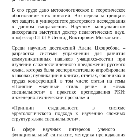
В его труде дано методологическое и теоретическое
обоснование этих понятий. Это первая за тридцать
лет защита в университете докторского исследования
в данном направлении. Научным консультантом
диссертанта выступил доктор педагогических наук,
профессор СПбГУ Леонид Викторович Московкин.
Среди научных достижений Алана Цховребова –
разработка системы упражнений для развития
коммуникативных навыков учащихся-осетин при
изучении сложносочинённого предложения русского
языка, которая была экспериментально апробирована
в школах; публикации в книгах, отчётах, сборниках и
трудах конференций, в том числе статьи на темы
«Понятие «научный стиль речи» и «язык
специальности» в практике преподавания РКИ:
инженерно-технический профиль» и
«Принцип стадиальности в системе
эрратологического подхода к изучению сложных
структур языка специальности».
В сфере научных интересов ученого –
функциональный синтаксис, методика преподавания