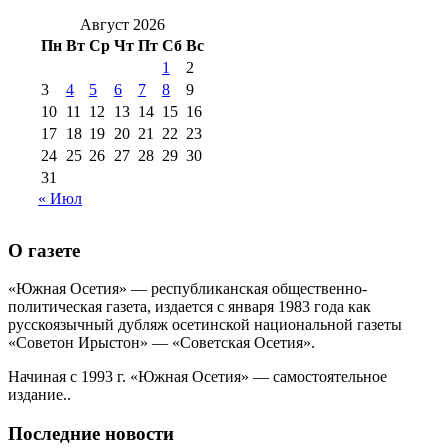
№99 4 августа
2017 г
(9)
№99 4 августа 2015 г
(6)
2016 г
(12)
№99 16
Август 2026
№99 8 июля 2014 г
(9)
Пн
Вт
Ср
Чт
Пт
Сб
Вс
№99+100 10
августа 2012 г
(11)
1
2
августа 2013 г
(12)
3
4
5
6
7
8
9
10
11
12
13
14
15
16
17
18
19
20
21
22
23
24
25
26
27
28
29
30
31
« Июл
О газете
«Южная Осетия» — республиканская общественно-
политическая газета, издается с января 1983 года как
русскоязычный дубляж осетинской национальной газеты
«Советон Ирыстон» — «Советская Осетия».
Начиная с 1993 г. «Южная Осетия» — самостоятельное
издание..
Последние новости