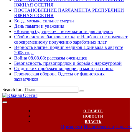
ЮЖНАЯ ОСЕТИЯ
ПОСТАНОВЛЕНИЕ ПАРЛАМЕНТА РЕСПУБЛИКИ
ЮЖНАЯ ОСЕТИЯ
Когда музыка сильнее смерти
Дань памяти и уважения
«Команда будущего» – возможность для лидеров
Сбой в системе банковских карт Нацбанка не помешает
своевременному получению заработных плат
Верность клятве: подвиг медиков Цхинвала в августе
2008 года
Война 08.08.08: рассказы очевидцев
Безопасность, правопорядок и борьба с наркоугрозой
От детских пробежек во дворе до мастера спорта
Героическая оборона Одессы от фашистских
захватчиков
Search for:
О ГАЗЕТЕ
НОВОСТИ
ВЛАСТЬ
Президент
Правительство
Парлам