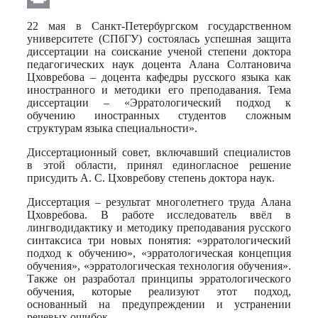
Print
22 мая в Санкт-Петербургском государственном
университете (СПбГУ) состоялась успешная защита
диссертации на соискание ученой степени доктора
педагогических наук доцента Алана Солтановича
Цховребова – доцента кафедры русского языка как
иностранного и методики его преподавания. Тема
диссертации – «Эрратологический подход к
обучению иностранных студентов сложным
структурам языка специальности».
Диссертационный совет, включавший специалистов
в этой области, принял единогласное решение
присудить А. С. Цховребову степень доктора наук.
Диссертация – результат многолетнего труда Алана
Цховребова. В работе исследователь ввёл в
лингводидактику и методику преподавания русского
синтаксиса три новых понятия: «эрратологический
подход к обучению», «эрратологическая концепция
обучения», «эрратологическая технология обучения».
Также он разработал принципы эрратологического
обучения, которые реализуют этот подход,
основанный на предупреждении и устранении
речевых ошибок.