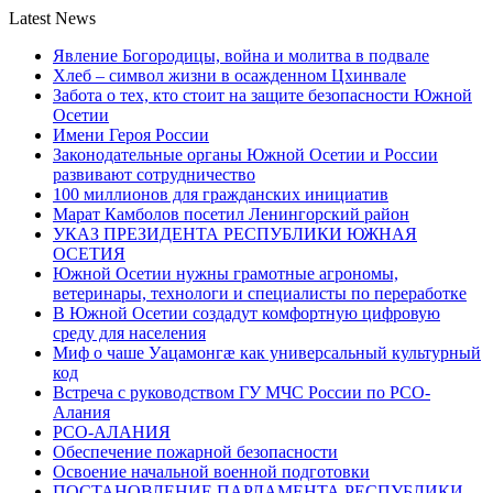
Latest News
Явление Богородицы, война и молитва в подвале
Хлеб – символ жизни в осажденном Цхинвале
Забота о тех, кто стоит на защите безопасности Южной
Осетии
Имени Героя России
Законодательные органы Южной Осетии и России
развивают сотрудничество
100 миллионов для гражданских инициатив
Марат Камболов посетил Ленингорский район
УКАЗ ПРЕЗИДЕНТА РЕСПУБЛИКИ ЮЖНАЯ
ОСЕТИЯ
Южной Осетии нужны грамотные агрономы,
ветеринары, технологи и специалисты по переработке
В Южной Осетии создадут комфортную цифровую
среду для населения
Миф о чаше Уацамонгæ как универсальный культурный
код
Встреча с руководством ГУ МЧС России по РСО-
Алания
РСО-АЛАНИЯ
Обеспечение пожарной безопасности
Освоение начальной военной подготовки
ПОСТАНОВЛЕНИЕ ПАРЛАМЕНТА РЕСПУБЛИКИ