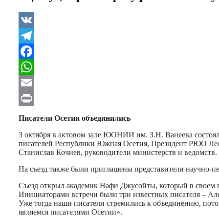
VK
Telegram
Facebook
WhatsApp
Email
Print
Писатели Осетии объединились
3 октября в актовом зале ЮОНИИ им. З.Н. Ванеева состоял
писателей Республики Южная Осетия, Президент РЮО Леон
Станислав Кочиев, руководители министерств и ведомств.
На съезд также были приглашены представители научно-п
Съезд открыл академик Нафи Джусойты, который в своем в
Инициаторами встречи были три известных писателя – Але
Уже тогда наши писатели стремились к объединению, потом
являемся писателями Осетии».