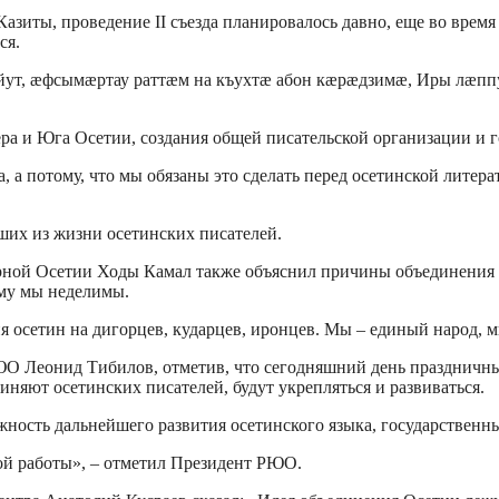
иты, проведение II съезда планировалось давно, еще во время I
ся.
йут, æфсымæртау раттæм на къухтæ абон кæрæдзимæ, Иры лæппутæ!
ера и Юга Осетии, создания общей писательской организации и 
, а потому, что мы обязаны это сделать перед осетинской литер
их из жизни осетинских писателей.
рной Осетии Ходы Камал также объяснил причины объединения 
тому мы неделимы.
я осетин на дигорцев, кударцев, иронцев. Мы – единый народ, 
О Леонид Тибилов, отметив, что сегодняшний день праздничный 
иняют осетинских писателей, будут укрепляться и развиваться.
ность дальнейшего развития осетинского языка, государственн
ой работы», – отметил Президент РЮО.