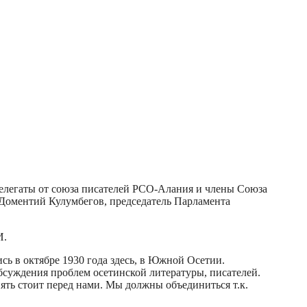
 делегаты от союза писателей РСО-Алания и члены Союза
Доментий Кулумбегов, председатель Парламента
И.
ь в октябре 1930 года здесь, в Южной Осетии.
бсуждения проблем осетинской литературы, писателей.
пять стоит перед нами. Мы должны объединиться т.к.