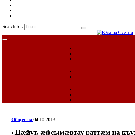
Search for:
Общество
04.10.2013
«Цæйут, æфсымæртау раттæм на къу