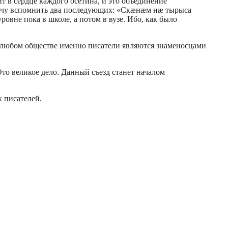
 в сердце каждого осетина, и это объединение
 хочу вспомнить два последующих: «Скæнæм нæ тырыса
не пока в школе, а потом в вузе. Ибо, как было
«в любом обществе именно писатели являются знаменосцами
Это великое дело. Данный съезд станет началом
 писателей.