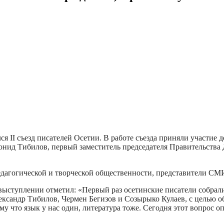
ся II съезд писателей Осетии. В работе съезда приняли участие
ид Тибилов, первый заместитель председателя Правительства 
едагогической и творческой общественности, представители СМ
ыступлении отметил: «Первый раз осетинские писатели собралис
ксандр Тибилов, Чермен Бегизов и Созырыко Кулаев, с целью о
у что язык у нас один, литература тоже. Сегодня этот вопрос о