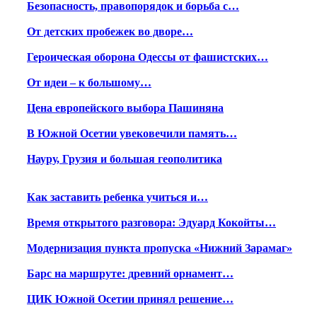
Безопасность, правопорядок и борьба с…
От детских пробежек во дворе…
Героическая оборона Одессы от фашистских…
От идеи – к большому…
Цена европейского выбора Пашиняна
В Южной Осетии увековечили память…
Науру, Грузия и большая геополитика
Как заставить ребенка учиться и…
Время открытого разговора: Эдуард Кокойты…
Модернизация пункта пропуска «Нижний Зарамаг»
Барс на маршруте: древний орнамент…
ЦИК Южной Осетии принял решение…