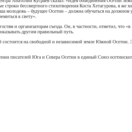
ентра Анатолий Кусраев сказал: «Идея объединения Осетии лежит
ые строки бессмертного стихотворения Коста Хетагурова, я же
олодежь – будущее Осетии – должна обучаться на должном уров
емиться к свету».
остям и организаторам съезда. Он, в частности, отметил, что 
показывать другим правильный путь.
лей состоится на свободной и независимой земле Южной Осетии. 
ении писателей Юга и Севера Осетии в единый Союз осетинских