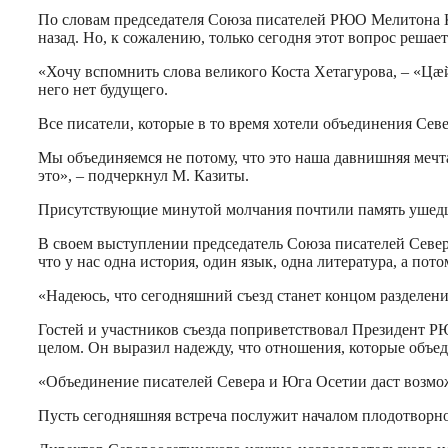
По словам председателя Союза писателей РЮО Мелитона Каз
назад. Но, к сожалению, только сегодня этот вопрос решает
«Хочу вспомнить слова великого Коста Хетагурова, – «Цæ
него нет будущего.
Все писатели, которые в то время хотели объединения Сев
Мы объединяемся не потому, что это наша давнишняя мечта
это», – подчеркнул М. Казиты.
Присутствующие минутой молчания почтили память ушедш
В своем выступлении председатель Союза писателей Севе
что у нас одна история, один язык, одна литература, а по
«Надеюсь, что сегодняшний съезд станет концом разделени
Гостей и участников съезда поприветствовал Президент РЮ
целом. Он выразил надежду, что отношения, которые объед
«Объединение писателей Севера и Юга Осетии даст возмож
Пусть сегодняшняя встреча послужит началом плодотворн