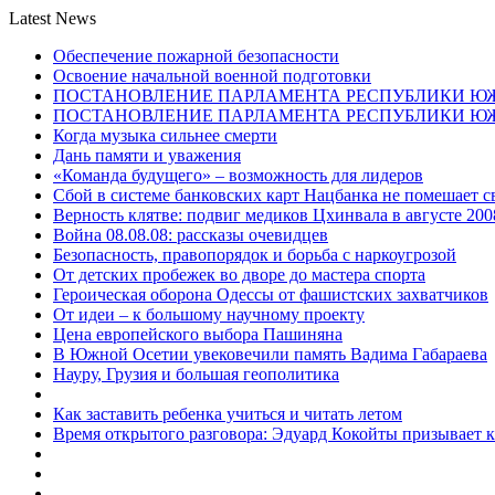
Latest News
Обеспечение пожарной безопасности
Освоение начальной военной подготовки
ПОСТАНОВЛЕНИЕ ПАРЛАМЕНТА РЕСПУБЛИКИ Ю
ПОСТАНОВЛЕНИЕ ПАРЛАМЕНТА РЕСПУБЛИКИ Ю
Когда музыка сильнее смерти
Дань памяти и уважения
«Команда будущего» – возможность для лидеров
Сбой в системе банковских карт Нацбанка не помешает 
Верность клятве: подвиг медиков Цхинвала в августе 200
Война 08.08.08: рассказы очевидцев
Безопасность, правопорядок и борьба с наркоугрозой
От детских пробежек во дворе до мастера спорта
Героическая оборона Одессы от фашистских захватчиков
От идеи – к большому научному проекту
Цена европейского выбора Пашиняна
В Южной Осетии увековечили память Вадима Габараева
Науру, Грузия и большая геополитика
Как заставить ребенка учиться и читать летом
Время открытого разговора: Эдуард Кокойты призывает 