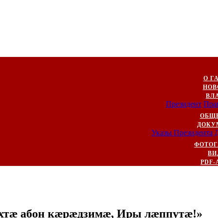
О Г
НОВ
ВЛ
Президент
Пра
ОБЩ
ДОКУ
Указы Президента
ФОТОГ
ВИ
PDF-
хтæ абон кæрæдзимæ, Иры лæппутæ!»