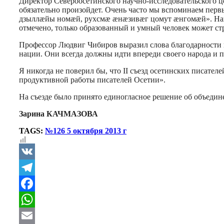
Директор Североосетинского научно-исследовательского ц
обязательно произойдет. Очень часто мы вспоминаем перв
дзыллæйы номæй, рухсмæ æнæзивæг цомут æнгомæй». Наша м
отмечено, только образованный и умный человек может стр
Профессор Людвиг Чибиров выразил слова благодарности г
нации. Они всегда должны идти впереди своего народа и 
Я никогда не поверил бы, что II съезд осетинских писате
продуктивной работы писателей Осетии».
На съезде было принято единогласное решение об объедин
Зарина КАЧМАЗОВА
TAGS:
№126 5 октября 2013 г
VK
Telegram
Facebook
WhatsApp