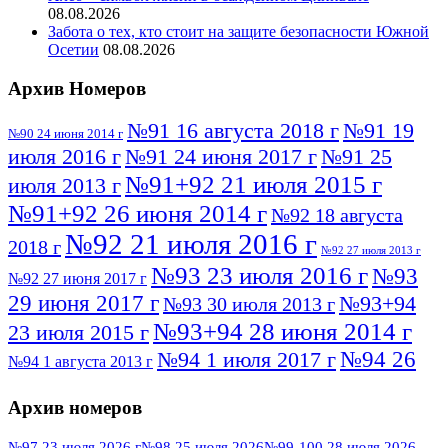
08.08.2026
Забота о тех, кто стоит на защите безопасности Южной
Осетии
08.08.2026
Архив Номеров
№91 16 августа 2018 г
№91 19
№90 24 июня 2014 г
июля 2016 г
№91 24 июня 2017 г
№91 25
№91+92 21 июля 2015 г
июля 2013 г
№91+92 26 июня 2014 г
№92 18 августа
№92 21 июля 2016 г
2018 г
№92 27 июля 2013 г
№93 23 июля 2016 г
№93
№92 27 июня 2017 г
29 июня 2017 г
№93+94
№93 30 июля 2013 г
№93+94 28 июня 2014 г
23 июля 2015 г
№94 26
№94 1 июля 2017 г
№94 1 августа 2013 г
июля 2016 г
№95 4 июля 2017 г
№95 1 июля 2014 г
Архив номеров
№95 7 августа 2012 г
№95 25 июля 2015 г
№95 28 июля 2016 г
№95+96 3 августа
№97 23 июля 2026 г
№98 25 июля 2026
№99-100 28 июля 2026