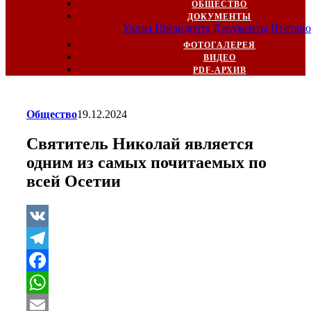
ОБЩЕСТВО
ДОКУМЕНТЫ
Указы Президента
Документы
Постано
ФОТОГАЛЕРЕЯ
ВИДЕО
PDF-АРХИВ
Общество
19.12.2024
Святитель Николай является
одним из самых почитаемых по
всей Осетии
VK
Telegram
Facebook
WhatsApp