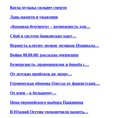
Когда музыка сильнее смерти
Дань памяти и уважения
«Команда будущего» – возможность для…
Сбой в системе банковских карт…
Верность клятве: подвиг медиков Цхинвала…
Война 08.08.08: рассказы очевидцев
Безопасность, правопорядок и борьба с…
От детских пробежек во дворе…
Героическая оборона Одессы от фашистских…
От идеи – к большому…
Цена европейского выбора Пашиняна
В Южной Осетии увековечили память…