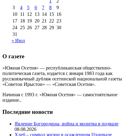
1
2
августа 2013 г
(12)
3
4
5
6
7
8
9
10
11
12
13
14
15
16
17
18
19
20
21
22
23
24
25
26
27
28
29
30
31
« Июл
О газете
«Южная Осетия» — республиканская общественно-
политическая газета, издается с января 1983 года как
русскоязычный дубляж осетинской национальной газеты
«Советон Ирыстон» — «Советская Осетия».
Начиная с 1993 г. «Южная Осетия» — самостоятельное
издание..
Последние новости
Явление Богородицы, война и молитва в подвале
08.08.2026
Хлеб – символ жизни в осажденном Цхинвале