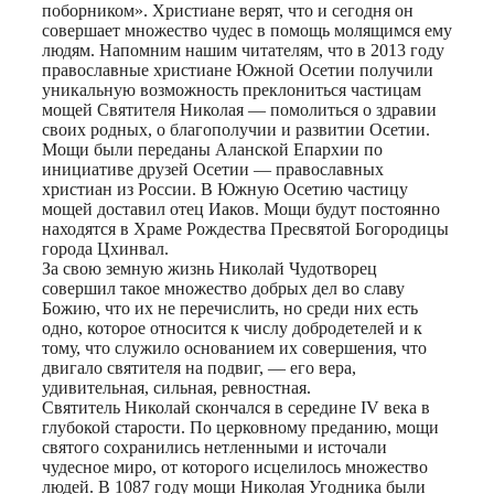
поборником». Христиане верят, что и сегодня он
совершает множество чудес в помощь молящимся ему
людям. Напомним нашим читателям, что в 2013 году
православные христиане Южной Осетии получили
уникальную возможность преклониться частицам
мощей Святителя Николая — помолиться о здравии
своих родных, о благополучии и развитии Осетии.
Мощи были переданы Аланской Епархии по
инициативе друзей Осетии — православных
христиан из России. В Южную Осетию частицу
мощей доставил отец Иаков. Мощи будут постоянно
находятся в Храме Рождества Пресвятой Богородицы
города Цхинвал.
За свою земную жизнь Николай Чудотворец
совершил такое множество добрых дел во славу
Божию, что их не перечислить, но среди них есть
одно, которое относится к числу добродетелей и к
тому, что служило основанием их совершения, что
двигало святителя на подвиг, — его вера,
удивительная, сильная, ревностная.
Святитель Николай скончался в середине IV века в
глубокой старости. По церковному преданию, мощи
святого сохранились нетленными и источали
чудесное миро, от которого исцелилось множество
людей. В 1087 году мощи Николая Угодника были