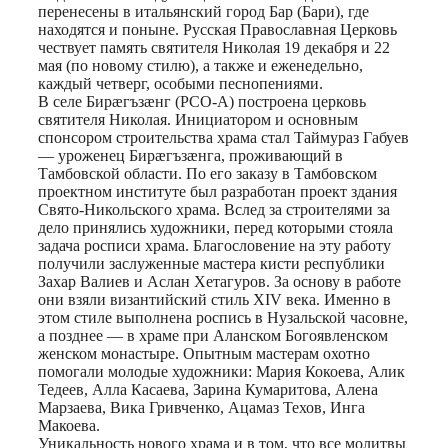
перенесены в итальянский город Бар (Бари), где
находятся и поныне. Русская Православная Церковь
чествует память святителя Николая 19 декабря и 22
мая (по новому стилю), а также и еженедельно,
каждый четверг, особыми песнопениями.
В селе Бирæгъзæнг (РСО-А) построена церковь
святителя Николая. Инициатором и основным
спонсором строительства храма стал Таймураз Габуев
— уроженец Бирæгъзæнга, проживающий в
Тамбовской области. По его заказу в Тамбовском
проектном институте был разработан проект здания
Свято-Никольского храма. Вслед за строителями за
дело принялись художники, перед которыми стояла
задача росписи храма. Благословение на эту работу
получили заслуженные мастера кисти республики
Захар Валиев и Аслан Хетагуров. За основу в работе
они взяли византийский стиль ХIV века. Именно в
этом стиле выполнена роспись в Нузальской часовне,
а позднее — в храме при Аланском Богоявленском
женском монастыре. Опытным мастерам охотно
помогали молодые художники: Мария Кокоева, Алик
Тедеев, Алла Касаева, Зарина Кумаритова, Алена
Марзаева, Вика Гривченко, Ацамаз Техов, Инга
Макоева.
Уникальность нового храма и в том, что все молитвы