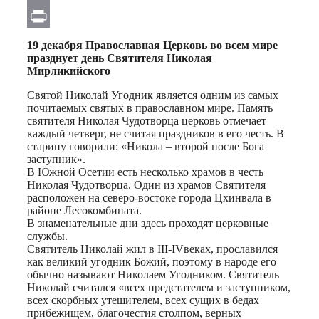
Email
Print
19 декабря Православная Церковь во всем мире
празднует день Святителя Николая
Мирликийского
Святой Николай Угодник является одним из самых
почитаемых святых в православном мире. Память
святителя Николая Чудотворца церковь отмечает
каждый четверг, не считая праздников в его честь. В
старину говорили: «Никола – второй после Бога
заступник».
В Южной Осетии есть несколько храмов в честь
Николая Чудотворца. Один из храмов Святителя
расположен на северо-востоке города Цхинвала в
районе Лесокомбината.
В знаменательные дни здесь проходят церковные
службы.
Святитель Николай жил в III-IVвеках, прославился
как великий угодник Божий, поэтому в народе его
обычно называют Николаем Угодником. Святитель
Николай считался «всех предстателем и заступником,
всех скорбных утешителем, всех сущих в бедах
прибежищем, благочестия столпом, верных