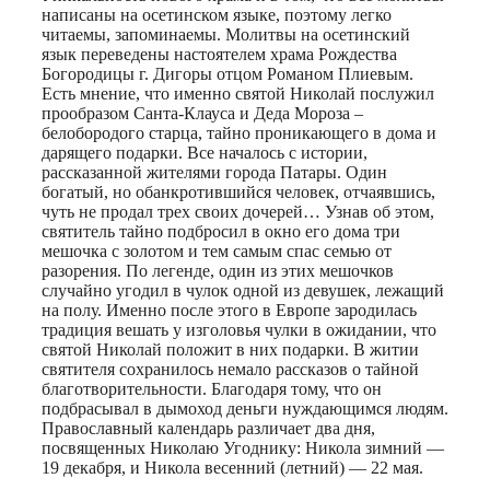
написаны на осетинском языке, поэтому легко
читаемы, запоминаемы. Молитвы на осетинский
язык переведены настоятелем храма Рождества
Богородицы г. Дигоры отцом Романом Плиевым.
Есть мнение, что именно святой Николай послужил
прообразом Санта-Клауса и Деда Мороза –
белобородого старца, тайно проникающего в дома и
дарящего подарки. Все началось с истории,
рассказанной жителями города Патары. Один
богатый, но обанкротившийся человек, отчаявшись,
чуть не продал трех своих дочерей… Узнав об этом,
святитель тайно подбросил в окно его дома три
мешочка с золотом и тем самым спас семью от
разорения. По легенде, один из этих мешочков
случайно угодил в чулок одной из девушек, лежащий
на полу. Именно после этого в Европе зародилась
традиция вешать у изголовья чулки в ожидании, что
святой Николай положит в них подарки. В житии
святителя сохранилось немало рассказов о тайной
благотворительности. Благодаря тому, что он
подбрасывал в дымоход деньги нуждающимся людям.
Православный календарь различает два дня,
посвященных Николаю Угоднику: Никола зимний —
19 декабря, и Никола весенний (летний) — 22 мая.