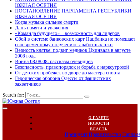
ЮЖНАЯ ОСЕТИЯ
ПОСТАНОВЛЕНИЕ ПАРЛАМЕНТА РЕСПУБЛИКИ
ЮЖНАЯ ОСЕТИЯ
Когда музыка сильнее смерти
Дань памяти и уважения
«Команда будущего» – возможность для лидеров
Сбой в системе банковских карт Нацбанка не помешает
своевременному получению заработных плат
Верность клятве: подвиг медиков Цхинвала в августе
2008 года
Война 08.08.08: рассказы очевидцев
Безопасность, правопорядок и борьба с наркоугрозой
От детских пробежек во дворе до мастера спорта
Героическая оборона Одессы от фашистских
захватчиков
Search for:
О ГАЗЕТЕ
НОВОСТИ
ВЛАСТЬ
Президент
Правительство
Парлам