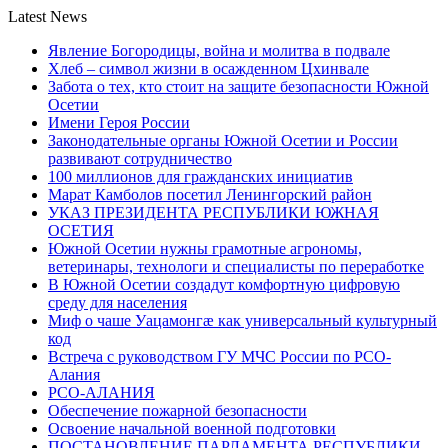
Latest News
Явление Богородицы, война и молитва в подвале
Хлеб – символ жизни в осажденном Цхинвале
Забота о тех, кто стоит на защите безопасности Южной
Осетии
Имени Героя России
Законодательные органы Южной Осетии и России
развивают сотрудничество
100 миллионов для гражданских инициатив
Марат Камболов посетил Ленингорский район
УКАЗ ПРЕЗИДЕНТА РЕСПУБЛИКИ ЮЖНАЯ
ОСЕТИЯ
Южной Осетии нужны грамотные агрономы,
ветеринары, технологи и специалисты по переработке
В Южной Осетии создадут комфортную цифровую
среду для населения
Миф о чаше Уацамонгæ как универсальный культурный
код
Встреча с руководством ГУ МЧС России по РСО-
Алания
РСО-АЛАНИЯ
Обеспечение пожарной безопасности
Освоение начальной военной подготовки
ПОСТАНОВЛЕНИЕ ПАРЛАМЕНТА РЕСПУБЛИКИ