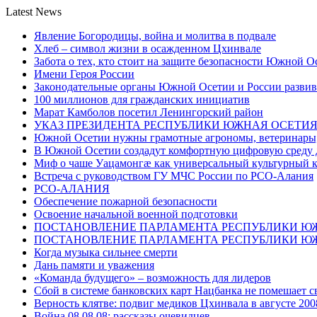
Latest News
Явление Богородицы, война и молитва в подвале
Хлеб – символ жизни в осажденном Цхинвале
Забота о тех, кто стоит на защите безопасности Южной О
Имени Героя России
Законодательные органы Южной Осетии и России развив
100 миллионов для гражданских инициатив
Марат Камболов посетил Ленингорский район
УКАЗ ПРЕЗИДЕНТА РЕСПУБЛИКИ ЮЖНАЯ ОСЕТИ
Южной Осетии нужны грамотные агрономы, ветеринары, 
В Южной Осетии создадут комфортную цифровую среду 
Миф о чаше Уацамонгæ как универсальный культурный 
Встреча с руководством ГУ МЧС России по РСО-Алания
РСО-АЛАНИЯ
Обеспечение пожарной безопасности
Освоение начальной военной подготовки
ПОСТАНОВЛЕНИЕ ПАРЛАМЕНТА РЕСПУБЛИКИ Ю
ПОСТАНОВЛЕНИЕ ПАРЛАМЕНТА РЕСПУБЛИКИ Ю
Когда музыка сильнее смерти
Дань памяти и уважения
«Команда будущего» – возможность для лидеров
Сбой в системе банковских карт Нацбанка не помешает 
Верность клятве: подвиг медиков Цхинвала в августе 200
Война 08.08.08: рассказы очевидцев