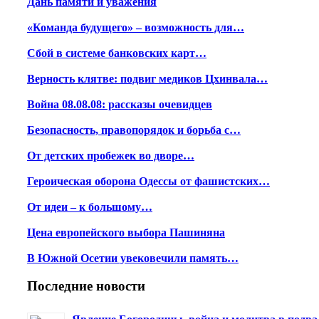
Дань памяти и уважения
«Команда будущего» – возможность для…
Сбой в системе банковских карт…
Верность клятве: подвиг медиков Цхинвала…
Война 08.08.08: рассказы очевидцев
Безопасность, правопорядок и борьба с…
От детских пробежек во дворе…
Героическая оборона Одессы от фашистских…
От идеи – к большому…
Цена европейского выбора Пашиняна
В Южной Осетии увековечили память…
Последние новости