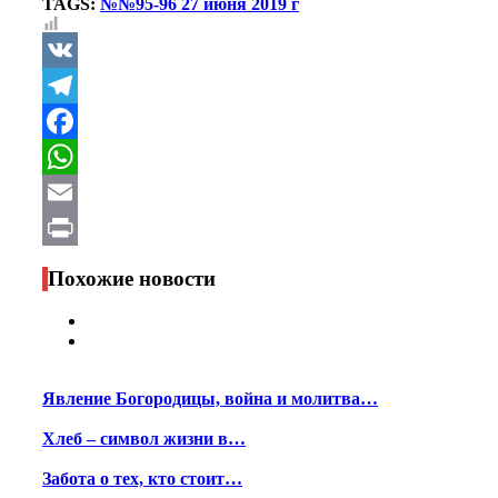
TAGS:
№№95-96 27 июня 2019 г
VK
Telegram
Facebook
WhatsApp
Email
Print
Похожие новости
Явление Богородицы, война и молитва…
Хлеб – символ жизни в…
Забота о тех, кто стоит…