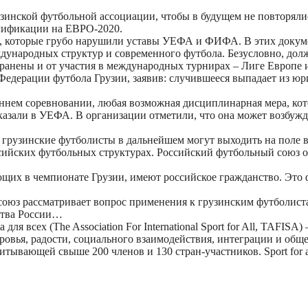
инской футбольной ассоциации, чтобы в будущем не повторяли
алификации на ЕВРО-2020.
 которые грубо нарушили уставы УЕФА и ФИФА. В этих докумен
ждународных структур и современного футбола. Безусловно, до
транены и от участия в международных турнирах – Лиге Европе 
едерации футбола Грузии, заявив: случившееся выпадает из ю
ннем соревновании, любая возможная дисциплинарная мера, кот
казали в УЕФА. В организации отметили, что она может возбуж
 грузинские футболисты в дальнейшем могут выходить на поле в
ссийских футбольных структурах. Российский футбольный союз 
ающих в чемпионате Грузии, имеют российское гражданство. Это 
юз рассматривает вопрос применения к грузинским футболиста
ства России…
для всех (The Association For International Sport for All, TAFIS
ровья, радости, социального взаимодействия, интеграции и об
тывающей свыше 200 членов и 130 стран-участников. Sport for a