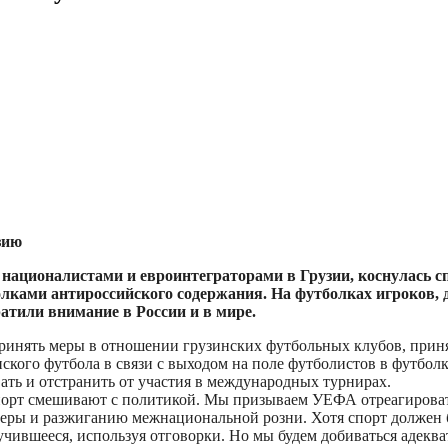
зию
националистами и евроинтеграторами в Грузии, коснулась сп
лками антироссийского содержания. На футболках игроков, 
ратили внимание в России и в мире.
ринять меры в отношении грузинских футбольных клубов, принявш
ского футбола в связи с выходом на поле футболистов в футбол
ть и отстранить от участия в международных турнирах.
спорт смешивают с политикой. Мы призываем УЕФА отреагироват
феры и разжиганию межнациональной розни. Хотя спорт должен
случившееся, используя отговорки. Но мы будем добиваться адек