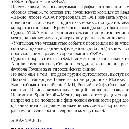
УЕФА, обратимся в ФИФА».
По его словам, нужны ощутимые штрафы в отношении груз
сборная страны, то отстранить грузинскую команду от кв
«Важно, чтобы УЕФА потребовала от ФФГ наказать клубы,
политики. Этот лозунг – один из основных постулатов ме
конкретных игроков. Кроме того, команды могут быть отс
Однако УЕФА отказался применять санкции в отношении Ф
международных матчах, а играх внутреннего чемпионата.
«Учитывая, что упомянутые события произошли во внутре
соответствующих органов федерации футбола Грузии», – с
происходящим в рамках соревнований УЕФА.
Однако, покрывательство ФФГ может привести к тому, что
Акцию грузинских футболистов осудили, конечно, и в ро
футбола Грузии за антироссийскую акцию.
Но дело еще в том, что двое грузин-футболистов, выступ
Вахтанг Небиеридзе. Более того, они родились в Москве.
Как сообщают российские СМИ, Российский футбольный со
санкции. В числе возможных санкций – лишение граждан
Напомним, Sport for all – Международная ассоциация спорта 
направлена на поощрение физической активности ради здо
организацией в мировом движении массового спорта, насчи
расизма и ксенофобии в европейском футболе).
А.КАЧМАЗОВ