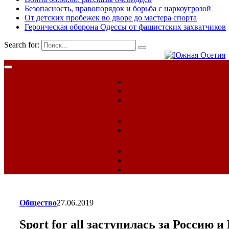
Безопасность, правопорядок и борьба с наркоугрозой
От детских пробежек во дворе до мастера спорта
Героическая оборона Одессы от фашистских захватчиков
Search for:
Общество
27.06.2019
Sport for all заступилась за Россию