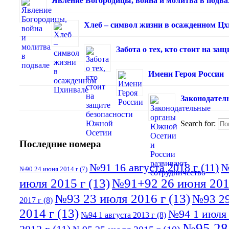
Явление Богородицы, война и молитва в подва
Хлеб – символ жизни в осажденном Ц
Забота о тех, кто стоит на з
Имени Героя России
Законодател
Search for:
Последние номера
№91 16 августа 2018 г
(11)
№
№90 24 июня 2014 г
(7)
июля 2015 г
(13)
№91+92 26 июня 201
№93 23 июля 2016 г
(13)
№93 29
2017 г
(8)
2014 г
(13)
№94 1 июля 
№94 1 августа 2013 г
(8)
№95 28