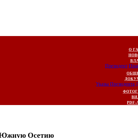
О Г
НОВ
ВЛ
Президент
Пра
ОБЩ
ДОКУ
Указы Президента
ФОТОГ
ВИ
PDF-
 и Южную Осетию