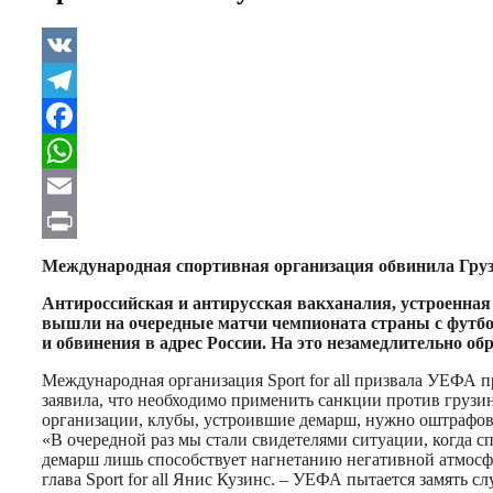
VK
Telegram
Facebook
WhatsApp
Email
Print
Международная спортивная организация обвинила Гру
Антироссийская и антирусская вакханалия, устроенная 
вышли на очередные матчи чемпионата страны с футбо
и обвинения в адрес России. На это незамедлительно об
Международная организация Sport for all призвала УЕФА п
заявила, что необходимо применить санкции против грузин
организации, клубы, устроившие демарш, нужно оштрафова
«В очередной раз мы стали свидетелями ситуации, когда 
демарш лишь способствует нагнетанию негативной атмос
глава Sport for all Янис Кузинс. – УЕФА пытается замять 