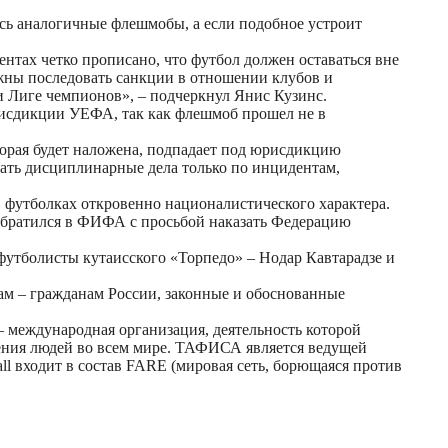
сь аналогичные флешмобы, а если подобное устроит
тах четко прописано, что футбол должен оставаться вне
лжны последовать санкции в отношении клубов и
и Лиге чемпионов», – подчеркнул Янис Кузинс.
рисдикции УЕФА, так как флешмоб прошел не в
орая будет наложена, подпадает под юрисдикцию
дать дисциплинарные дела только по инцидентам,
 футболках откровенно националистического характера.
обратился в ФИФА с просьбой наказать Федерацию
футболисты кутаисского «Торпедо» – Нодар Кавтарадзе и
м – гражданам России, законные и обоснованные
A) – международная организация, деятельность которой
щения людей во всем мире. ТАФИСА является ведущей
ll входит в состав FARE (мировая сеть, борющаяся против