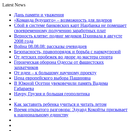
Latest News
Дань памяти и уважения
«Команда будущего» – возможность для лидеров
Сбой в системе банковских карт Нацбанка не помешает
своевременному получению заработных плат
Верность клятве: подвиг медиков Цхинвала в августе
2008 года
Война 08.08.08: рассказы очевидцев
Безопасность, правопорядок и борьба с наркоугрозой
От детских пробежек во дворе до мастера спорта
Героическая оборона Одессы от фашистских
захватчиков
От идеи – к большому научному проекту
Цена европейского выбора Пашиняна
В Южной Осетии увековечили память Вадима
Габараева
Науру, Грузия и большая геополитика
Как заставить ребенка учиться и читать летом
Время открытого разговора: Эдуард Кокойты призывает
к национальному единству