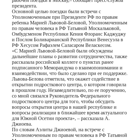
рабочей поездки в Москву,– сообщает пресс-служба
президента.
Основной целью поездки были встречи с
Уполномоченным при Президенте РФ по правам
ребенка Марией Львовой-Беловой, Уполномоченным
по правам человека в РФ Татьяной Москальковой,
Омбудсменом Республики Кения Флоранс Каджуджу
и Послом Боливарианской Республики Венесуэла в
РФ Хесусом Рафаэлем Саласаром Веласкесом.
«С Марией Львовой-Беловой были обсуждены
дальнейшие планы о развитии сотрудничества, также
рассказала российской коллеге о пунктах ранее
подписанного Меморандума о взаимопонимании и
взаимодействии, что было сделано при ее поддержке.
Львова-Белова отметила, что окажет содействие в
открытии подросткового центра, о котором говорила
в прошлом году. Незамедлительно, по ее поручению,
со мной связался Руководитель Федерального
подросткового центра для того, чтобы обсудить
вопросы открытия центра в нашей республике и
вопросы реализации в ближайшее время актуального
для Южной Осетии проекта», – рассказала А.
Джиоева.
По словам Аэлиты Джиоевой, на встрече с
Уполномоченным по правам человека в РФ Татьяной