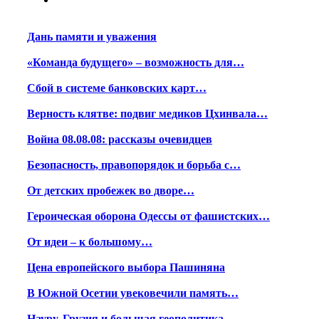
Дань памяти и уважения
«Команда будущего» – возможность для…
Сбой в системе банковских карт…
Верность клятве: подвиг медиков Цхинвала…
Война 08.08.08: рассказы очевидцев
Безопасность, правопорядок и борьба с…
От детских пробежек во дворе…
Героическая оборона Одессы от фашистских…
От идеи – к большому…
Цена европейского выбора Пашиняна
В Южной Осетии увековечили память…
Науру, Грузия и большая геополитика