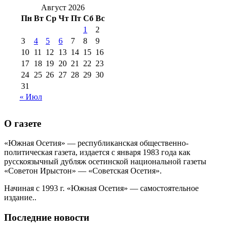
2016 г
(12)
№99 16
Август 2026
№99 8 июля 2014 г
(9)
Пн
Вт
Ср
Чт
Пт
Сб
Вс
№99+100 10
августа 2012 г
(11)
1
2
августа 2013 г
(12)
3
4
5
6
7
8
9
10
11
12
13
14
15
16
17
18
19
20
21
22
23
24
25
26
27
28
29
30
31
« Июл
О газете
«Южная Осетия» — республиканская общественно-
политическая газета, издается с января 1983 года как
русскоязычный дубляж осетинской национальной газеты
«Советон Ирыстон» — «Советская Осетия».
Начиная с 1993 г. «Южная Осетия» — самостоятельное
издание..
Последние новости