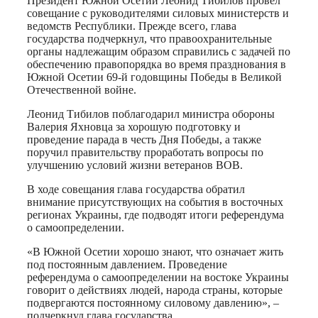
Президент Южной Осетии Леонид Тибилов провел
совещание с руководителями силовых министерств и
ведомств Республики. Прежде всего, глава
государства подчеркнул, что правоохранительные
органы надлежащим образом справились с задачей по
обеспечению правопорядка во время празднования в
Южной Осетии 69-й годовщины Победы в Великой
Отечественной войне.
Леонид Тибилов поблагодарил министра обороны
Валерия Яхновца за хорошую подготовку и
проведение парада в честь Дня Победы, а также
поручил правительству проработать вопросы по
улучшению условий жизни ветеранов ВОВ.
В ходе совещания глава государства обратил
внимание присутствующих на события в восточных
регионах Украины, где подводят итоги референдума
о самоопределении.
«В Южной Осетии хорошо знают, что означает жить
под постоянным давлением. Проведение
референдума о самоопределении на востоке Украины
говорит о действиях людей, народа страны, которые
подвергаются постоянному силовому давлению», –
подчеркнул глава государства.