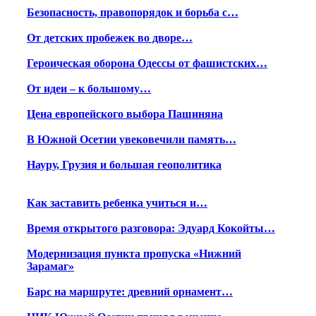
Безопасность, правопорядок и борьба с…
От детских пробежек во дворе…
Героическая оборона Одессы от фашистских…
От идеи – к большому…
Цена европейского выбора Пашиняна
В Южной Осетии увековечили память…
Науру, Грузия и большая геополитика
Как заставить ребенка учиться и…
Время открытого разговора: Эдуард Кокойты…
Модернизация пункта пропуска «Нижний
Зарамаг»
Барс на маршруте: древний орнамент…