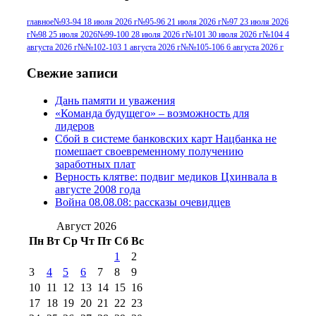
№96 9 августа 2012
июля 2017 г
(11)
г
(13)
№96+97 3
№96 28 июля 2015 г
(9)
главное
№93-94 18 июля 2026 г
№95-96 21 июля 2026 г
№97 23 июля 2026
г
№98 25 июля 2026
№99-100 28 июля 2026 г
№101 30 июля 2026 г
№104 4
№96+97 30 июля
июля 2014 г
(10)
августа 2026 г
№№102-103 1 августа 2026 г
№№105-106 6 августа 2026 г
2016 г
(13)
№97 8
№97 6 августа 2013 г
(6)
Свежие записи
№97 11 августа
июля 2017 г
(13)
Дань памяти и уважения
2012 г
(15)
№97 30 июля 2015 г
«Команда будущего» – возможность для
(15)
лидеров
№98 1 августа 2015 г
(10)
№98 2
Сбой в системе банковских карт Нацбанка не
августа 2016 г
(10)
№98 5 июля 2014 г
(10)
помешает своевременному получению
№98 14
заработных плат
№98 8 августа 2013 г
(9)
Верность клятве: подвиг медиков Цхинвала в
августа 2012 г
(14)
августе 2008 года
№98+99 11 июля
Война 08.08.08: рассказы очевидцев
№99 4 августа
2017 г
(9)
№99 4 августа 2015 г
(6)
2016 г
(12)
№99 16
Август 2026
№99 8 июля 2014 г
(9)
Пн
Вт
Ср
Чт
Пт
Сб
Вс
№99+100 10
августа 2012 г
(11)
1
2
августа 2013 г
(12)
3
4
5
6
7
8
9
10
11
12
13
14
15
16
17
18
19
20
21
22
23