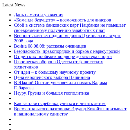
Latest News
Дань памяти и уважения
«Команда будущего» – возможность для лидеров
Сбой в системе банковских карт Нацбанка не помешает
своевременному получению заработных плат
Верность клятве: подвиг медиков Цхинвала в августе
2008 года
Война 08.08.08: рассказы очевидцев
Безопасность, правопорядок и борьба с наркоугрозой
От детских пробежек во дворе до мастера спорта
Героическая оборона Одессы от фашистских
захватчиков
От идеи – к большому научному проекту
Цена европейского выбора Пашиняна
В Южной Осетии увековечили память Вадима
Габараева
Науру, Грузия и большая геополитика
Как заставить ребенка учиться и читать летом
Время открытого разговора: Эдуард Кокойты призывает
к национальному единству