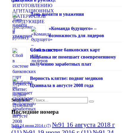
Дань памяти и уважения
«Команда будущего» –
возможность для лидеров
Сбой в системе банковских карт
Нацбанка не помешает своевременному
получению заработных плат
Верность клятве: подвиг медиков
Цхинвала в августе 2008 года
Search for:
Последние номера
№91 16 августа 2018 г
№90 24 июня 2014 г
(7)
(11)
№91 19 июля 2016 г
(11)
№91 24