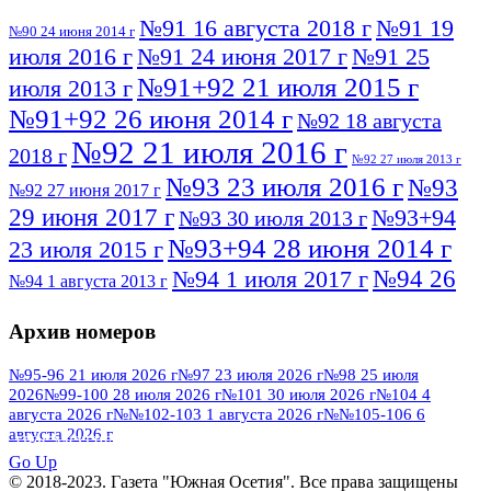
№91 16 августа 2018 г
№91 19
№90 24 июня 2014 г
июля 2016 г
№91 24 июня 2017 г
№91 25
№91+92 21 июля 2015 г
июля 2013 г
№91+92 26 июня 2014 г
№92 18 августа
№92 21 июля 2016 г
2018 г
№92 27 июля 2013 г
№93 23 июля 2016 г
№93
№92 27 июня 2017 г
29 июня 2017 г
№93+94
№93 30 июля 2013 г
№93+94 28 июня 2014 г
23 июля 2015 г
№94 26
№94 1 июля 2017 г
№94 1 августа 2013 г
июля 2016 г
№95 4 июля 2017 г
№95 1 июля 2014 г
Архив номеров
№95 7 августа 2012 г
№95 25 июля 2015 г
№95 28 июля 2016 г
№95+96 3 августа
№95-96 21 июля 2026 г
№97 23 июля 2026 г
№98 25 июля
2026
№99-100 28 июля 2026 г
№101 30 июля 2026 г
№104 4
№96 9 августа
2013 г
№96 6 июля 2017 г
августа 2026 г
№№102-103 1 августа 2026 г
№№105-106 6
2012 г
№96+97 3 июля 2014 г
августа 2026 г
№96 28 июля 2015 г
ПОСМОТРЕТЬ ВСЕ
№96+97 30 июля 2016 г
№97
Go Up
№97 6 августа 2013 г
© 2018-2023. Газета "Южная Осетия". Все права защищены