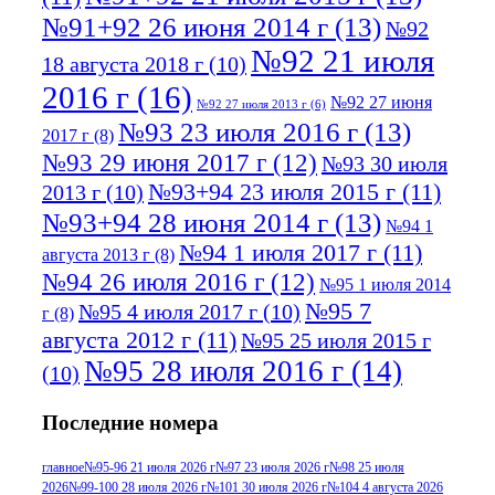
№91+92 26 июня 2014 г
(13)
№92
№92 21 июля
18 августа 2018 г
(10)
2016 г
(16)
№92 27 июня
№92 27 июля 2013 г
(6)
№93 23 июля 2016 г
(13)
2017 г
(8)
№93 29 июня 2017 г
(12)
№93 30 июля
№93+94 23 июля 2015 г
(11)
2013 г
(10)
№93+94 28 июня 2014 г
(13)
№94 1
№94 1 июля 2017 г
(11)
августа 2013 г
(8)
№94 26 июля 2016 г
(12)
№95 1 июля 2014
№95 7
№95 4 июля 2017 г
(10)
г
(8)
августа 2012 г
(11)
№95 25 июля 2015 г
№95 28 июля 2016 г
(14)
(10)
№95+96 3 августа 2013 г
(11)
№96 6
Последние номера
№96 9 августа 2012
июля 2017 г
(11)
г
(13)
№96+97 3
№96 28 июля 2015 г
(9)
главное
№95-96 21 июля 2026 г
№97 23 июля 2026 г
№98 25 июля
2026
№99-100 28 июля 2026 г
№101 30 июля 2026 г
№104 4 августа 2026