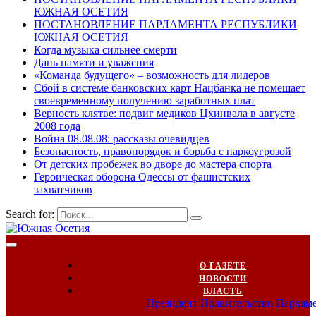
ЮЖНАЯ ОСЕТИЯ
ПОСТАНОВЛЕНИЕ ПАРЛАМЕНТА РЕСПУБЛИКИ
ЮЖНАЯ ОСЕТИЯ
Когда музыка сильнее смерти
Дань памяти и уважения
«Команда будущего» – возможность для лидеров
Сбой в системе банковских карт Нацбанка не помешает
своевременному получению заработных плат
Верность клятве: подвиг медиков Цхинвала в августе
2008 года
Война 08.08.08: рассказы очевидцев
Безопасность, правопорядок и борьба с наркоугрозой
От детских пробежек во дворе до мастера спорта
Героическая оборона Одессы от фашистских
захватчиков
Search for:
О ГАЗЕТЕ
НОВОСТИ
ВЛАСТЬ
Президент
Правительство
Парлам