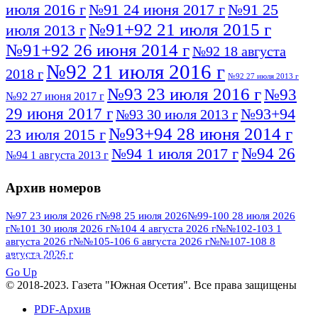
июля 2016 г
№91 24 июня 2017 г
№91 25
№91+92 21 июля 2015 г
июля 2013 г
№91+92 26 июня 2014 г
№92 18 августа
№92 21 июля 2016 г
2018 г
№92 27 июля 2013 г
№93 23 июля 2016 г
№93
№92 27 июня 2017 г
29 июня 2017 г
№93+94
№93 30 июля 2013 г
№93+94 28 июня 2014 г
23 июля 2015 г
№94 26
№94 1 июля 2017 г
№94 1 августа 2013 г
июля 2016 г
№95 4 июля 2017 г
№95 1 июля 2014 г
Архив номеров
№95 7 августа 2012 г
№95 25 июля 2015 г
№95 28 июля 2016 г
№95+96 3 августа
№97 23 июля 2026 г
№98 25 июля 2026
№99-100 28 июля 2026
г
№101 30 июля 2026 г
№104 4 августа 2026 г
№№102-103 1
№96 9 августа
2013 г
№96 6 июля 2017 г
августа 2026 г
№№105-106 6 августа 2026 г
№№107-108 8
2012 г
№96+97 3 июля 2014 г
августа 2026 г
№96 28 июля 2015 г
ПОСМОТРЕТЬ ВСЕ
№96+97 30 июля 2016 г
№97
Go Up
№97 6 августа 2013 г
© 2018-2023. Газета "Южная Осетия". Все права защищены
№97 11 августа 2012 г
8 июля 2017 г
PDF-Архив