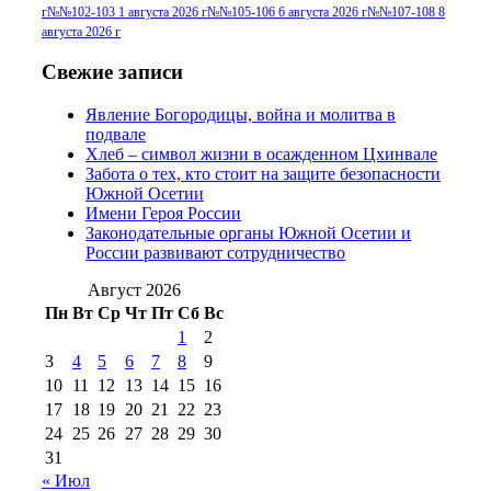
№96+97 30 июля
июля 2014 г
(10)
г
№№102-103 1 августа 2026 г
№№105-106 6 августа 2026 г
№№107-108 8
2016 г
(13)
№97 8
августа 2026 г
№97 6 августа 2013 г
(6)
№97 11 августа
июля 2017 г
(13)
Свежие записи
2012 г
(15)
№97 30 июля 2015 г
Явление Богородицы, война и молитва в
(15)
подвале
№98 1 августа 2015 г
(10)
№98 2
Хлеб – символ жизни в осажденном Цхинвале
августа 2016 г
(10)
№98 5 июля 2014 г
(10)
Забота о тех, кто стоит на защите безопасности
№98 14
Южной Осетии
№98 8 августа 2013 г
(9)
Имени Героя России
августа 2012 г
(14)
Законодательные органы Южной Осетии и
№98+99 11 июля
России развивают сотрудничество
№99 4 августа
2017 г
(9)
№99 4 августа 2015 г
(6)
2016 г
(12)
№99 16
Август 2026
№99 8 июля 2014 г
(9)
Пн
Вт
Ср
Чт
Пт
Сб
Вс
№99+100 10
августа 2012 г
(11)
1
2
августа 2013 г
(12)
3
4
5
6
7
8
9
10
11
12
13
14
15
16
17
18
19
20
21
22
23
24
25
26
27
28
29
30
31
« Июл