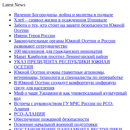
Latest News
Явление Богородицы, война и молитва в подвале
Хлеб – символ жизни в осажденном Цхинвале
Забота о тех, кто стоит на защите безопасности Южной
Осетии
Имени Героя России
Законодательные органы Южной Осетии и России
развивают сотрудничество
100 миллионов для гражданских инициатив
Марат Камболов посетил Ленингорский район
УКАЗ ПРЕЗИДЕНТА РЕСПУБЛИКИ ЮЖНАЯ
ОСЕТИЯ
Южной Осетии нужны грамотные агрономы,
ветеринары, технологи и специалисты по переработке
В Южной Осетии создадут комфортную цифровую
среду для населения
Миф о чаше Уацамонгæ как универсальный культурный
код
Встреча с руководством ГУ МЧС России по РСО-
Алания
РСО-АЛАНИЯ
Обеспечение пожарной безопасности
Освоение начальной военной подготовки
ПОСТАНОВЛЕНИЕ ПАРЛАМЕНТА РЕСПУБЛИКИ