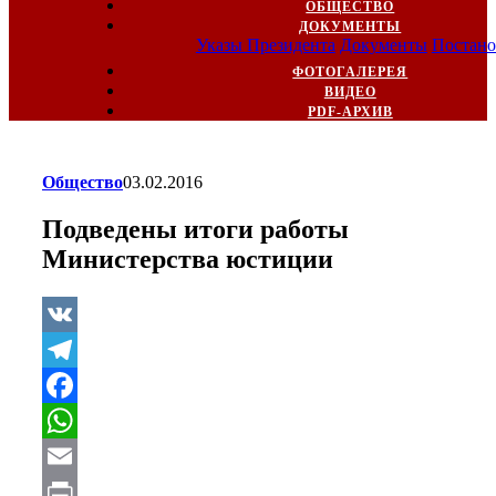
ОБЩЕСТВО
ДОКУМЕНТЫ
Указы Президента
Документы
Постано
ФОТОГАЛЕРЕЯ
ВИДЕО
PDF-АРХИВ
Общество
03.02.2016
Подведены итоги работы
Министерства юстиции
VK
Telegram
Facebook
WhatsApp
Email