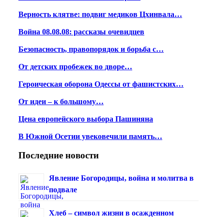
Верность клятве: подвиг медиков Цхинвала…
Война 08.08.08: рассказы очевидцев
Безопасность, правопорядок и борьба с…
От детских пробежек во дворе…
Героическая оборона Одессы от фашистских…
От идеи – к большому…
Цена европейского выбора Пашиняна
В Южной Осетии увековечили память…
Последние новости
Явление Богородицы, война и молитва в
подвале
Хлеб – символ жизни в осажденном