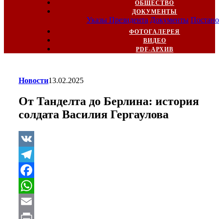
ОБЩЕСТВО
ДОКУМЕНТЫ
Указы Президента
Документы
Постано
ФОТОГАЛЕРЕЯ
ВИДЕО
PDF-АРХИВ
Новости
13.02.2025
От Танделта до Берлина: история
солдата Василия Гергаулова
VK
Telegram
Facebook
WhatsApp
Email