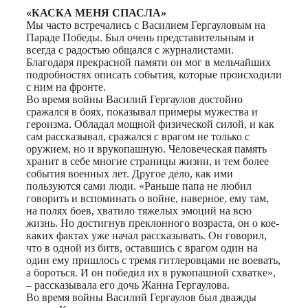
«КАСКА МЕНЯ СПАСЛА»
Мы часто встречались с Василием Гергауловым на
Параде Победы. Был очень представительным и
всегда с радостью общался с журналистами.
Благодаря прекрасной памяти он мог в мельчайших
подробностях описать события, которые происходили
с ним на фронте.
Во время войны Василий Гергаулов достойно
сражался в боях, показывал примеры мужества и
героизма. Обладал мощной физической силой, и как
сам рассказывал, сражался с врагом не только с
оружием, но и врукопашную. Человеческая память
хранит в себе многие страницы жизни, и тем более
события военных лет. Другое дело, как ими
пользуются сами люди. «Раньше папа не любил
говорить и вспоминать о войне, наверное, ему там,
на полях боев, хватило тяжелых эмоций на всю
жизнь. Но достигнув преклонного возраста, он о кое-
каких фактах уже начал рассказывать. Он говорил,
что в одной из битв, оставшись с врагом один на
один ему пришлось с тремя гитлеровцами не воевать,
а бороться. И он победил их в рукопашной схватке»,
– рассказывала его дочь Жанна Гергаулова.
Во время войны Василий Гергаулов был дважды