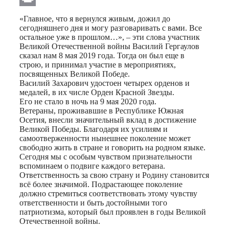
Print
«Главное, что я вернулся живым, дожил до
сегодняшнего дня и могу разговаривать с вами. Все
остальное уже в прошлом…», – эти слова участник
Великой Отечественной войны Василий Гергаулов
сказал нам 8 мая 2019 года. Тогда он был еще в
строю, и принимал участие в мероприятиях,
посвященных Великой Победе.
Василий Захарович удостоен четырех орденов и
медалей, в их числе Орден Красной Звезды.
Его не стало в ночь на 9 мая 2020 года.
Ветераны, проживавшие в Республике Южная
Осетия, внесли значительный вклад в достижение
Великой Победы. Благодаря их усилиям и
самоотверженности нынешнее поколение может
свободно жить в стране и говорить на родном языке.
Сегодня мы с особым чувством признательности
вспоминаем о подвиге каждого ветерана.
Ответственность за свою страну и Родину становится
всё более значимой. Подрастающее поколение
должно стремиться соответствовать этому чувству
ответственности и быть достойными того
патриотизма, который был проявлен в годы Великой
Отечественной войны.