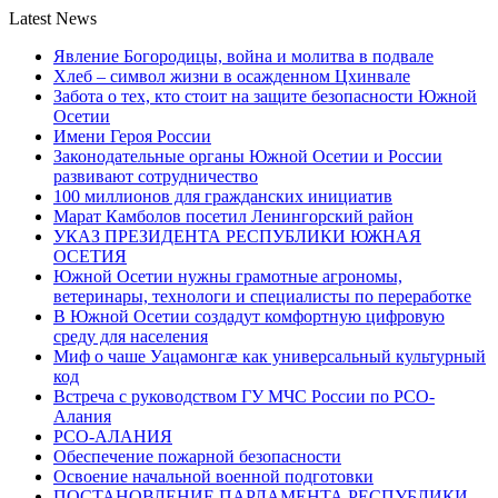
Latest News
Явление Богородицы, война и молитва в подвале
Хлеб – символ жизни в осажденном Цхинвале
Забота о тех, кто стоит на защите безопасности Южной
Осетии
Имени Героя России
Законодательные органы Южной Осетии и России
развивают сотрудничество
100 миллионов для гражданских инициатив
Марат Камболов посетил Ленингорский район
УКАЗ ПРЕЗИДЕНТА РЕСПУБЛИКИ ЮЖНАЯ
ОСЕТИЯ
Южной Осетии нужны грамотные агрономы,
ветеринары, технологи и специалисты по переработке
В Южной Осетии создадут комфортную цифровую
среду для населения
Миф о чаше Уацамонгæ как универсальный культурный
код
Встреча с руководством ГУ МЧС России по РСО-
Алания
РСО-АЛАНИЯ
Обеспечение пожарной безопасности
Освоение начальной военной подготовки
ПОСТАНОВЛЕНИЕ ПАРЛАМЕНТА РЕСПУБЛИКИ