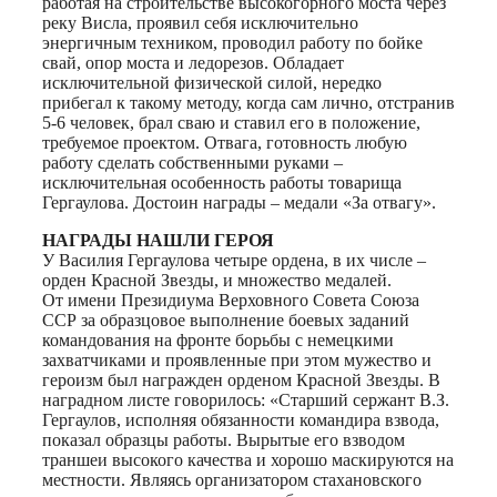
работая на строительстве высокогорного моста через
реку Висла, проявил себя исключительно
энергичным техником, проводил работу по бойке
свай, опор моста и ледорезов. Обладает
исключительной физической силой, нередко
прибегал к такому методу, когда сам лично, отстранив
5-6 человек, брал сваю и ставил его в положение,
требуемое проектом. Отвага, готовность любую
работу сделать собственными руками –
исключительная особенность работы товарища
Гергаулова. Достоин награды – медали «За отвагу».
НАГРАДЫ НАШЛИ ГЕРОЯ
У Василия Гергаулова четыре ордена, в их числе –
орден Красной Звезды, и множество медалей.
От имени Президиума Верховного Совета Союза
ССР за образцовое выполнение боевых заданий
командования на фронте борьбы с немецкими
захватчиками и проявленные при этом мужество и
героизм был награжден орденом Красной Звезды. В
наградном листе говорилось: «Старший сержант В.З.
Гергаулов, исполняя обязанности командира взвода,
показал образцы работы. Вырытые его взводом
траншеи высокого качества и хорошо маскируются на
местности. Являясь организатором стахановского