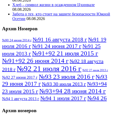
08.08.2026
Хлеб – символ жизни в осажденном Цхинвале
08.08.2026
Забота о тех, кто стоит на защите безопасности Южной
Осетии
08.08.2026
Архив Номеров
№91 16 августа 2018 г
№91 19
№90 24 июня 2014 г
июля 2016 г
№91 24 июня 2017 г
№91 25
№91+92 21 июля 2015 г
июля 2013 г
№91+92 26 июня 2014 г
№92 18 августа
№92 21 июля 2016 г
2018 г
№92 27 июля 2013 г
№93 23 июля 2016 г
№93
№92 27 июня 2017 г
29 июня 2017 г
№93+94
№93 30 июля 2013 г
№93+94 28 июня 2014 г
23 июля 2015 г
№94 26
№94 1 июля 2017 г
№94 1 августа 2013 г
июля 2016 г
№95 4 июля 2017 г
№95 1 июля 2014 г
Архив номеров
№95 7 августа 2012 г
№95 25 июля 2015 г