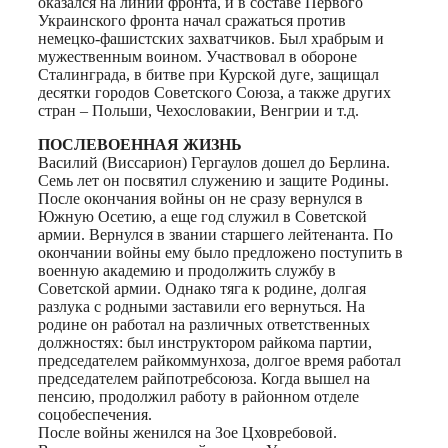
оказался на линии фронта, и в составе Первого
Украинского фронта начал сражаться против
немецко-фашистских захватчиков. Был храбрым и
мужественным воином. Участвовал в обороне
Сталинграда, в битве при Курской дуге, защищал
десятки городов Советского Союза, а также других
стран – Польши, Чехословакии, Венгрии и т.д.
ПОСЛЕВОЕННАЯ ЖИЗНЬ
Василий (Виссарион) Гергаулов дошел до Берлина.
Семь лет он посвятил служению и защите Родины.
После окончания войны он не сразу вернулся в
Южную Осетию, а еще год служил в Советской
армии. Вернулся в звании старшего лейтенанта. По
окончании войны ему было предложено поступить в
военную академию и продолжить службу в
Советской армии. Однако тяга к родине, долгая
разлука с родными заставили его вернуться. На
родине он работал на различных ответственных
должностях: был инструктором райкома партии,
председателем райкоммунхоза, долгое время работал
председателем райпотребсоюза. Когда вышел на
пенсию, продолжил работу в районном отделе
соцобеспечения.
После войны женился на Зое Цховребовой.