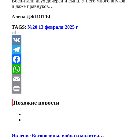
Воспитали двух дочерей и сына. У него много внуков
и даже правнуков…
Алена ДЖИОТЫ
TAGS:
№20 13 февраля 2025 г
VK
Telegram
Facebook
WhatsApp
Email
Print
Похожие новости
Явление Богородицы, война и молитва…