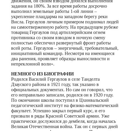
движения, он своим взводом добился выполнения
задания на 180%. За все время работы досрочно
выполнил земельные работы 1-ой линии –
укрепление плацдарма на западном берегу реки
Висла. Гергаулов личным примером поднимал людей
на самоотверженную работу. На предыдущем рубеже
товарищ Гергаулов под артиллерийским огнем
противника со своим взводом в ночную смену
полностью обеспечил развернутый фронт работы
всей роты. Гергаулов – энергичный, требовательный,
инициативный командир. Несмотря на имеющиеся
два ранения, проявляет образцы выносливости и
непреклонной воли».
НЕМНОГО ИЗ БИОГРАФИИ
Родился Василий Гергаулов в селе Танделта
Дзауского района в 1921 году, так указано в
официальных документах. Но сам он говорил, что
его неправильно записали, родился он в 1920 году.
По окончании школы поступил в Цхинвальский
педагогический институт на физико-математический
факультет. Успешно закрыл первый курс, и его
призвали в ряды Красной Советской армии. Уже
практически дослужился до дембеля, когда началась
Великая Отечественная война. Так он с первых дней