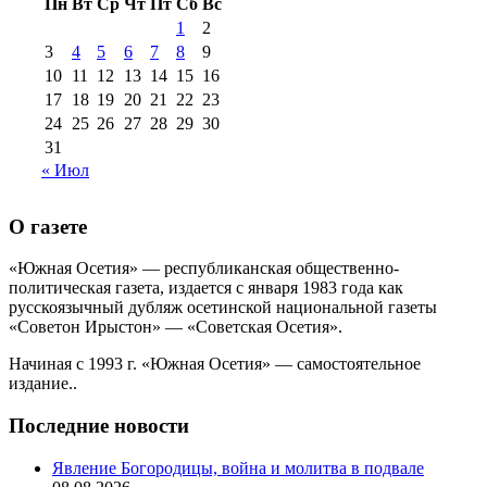
Пн
Вт
Ср
Чт
Пт
Сб
Вс
№99+100 10
августа 2012 г
(11)
1
2
августа 2013 г
(12)
3
4
5
6
7
8
9
10
11
12
13
14
15
16
17
18
19
20
21
22
23
24
25
26
27
28
29
30
31
« Июл
О газете
«Южная Осетия» — республиканская общественно-
политическая газета, издается с января 1983 года как
русскоязычный дубляж осетинской национальной газеты
«Советон Ирыстон» — «Советская Осетия».
Начиная с 1993 г. «Южная Осетия» — самостоятельное
издание..
Последние новости
Явление Богородицы, война и молитва в подвале