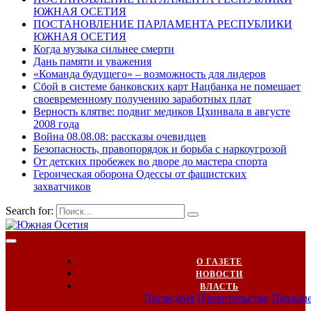
ЮЖНАЯ ОСЕТИЯ
ПОСТАНОВЛЕНИЕ ПАРЛАМЕНТА РЕСПУБЛИКИ
ЮЖНАЯ ОСЕТИЯ
Когда музыка сильнее смерти
Дань памяти и уважения
«Команда будущего» – возможность для лидеров
Сбой в системе банковских карт Нацбанка не помешает
своевременному получению заработных плат
Верность клятве: подвиг медиков Цхинвала в августе
2008 года
Война 08.08.08: рассказы очевидцев
Безопасность, правопорядок и борьба с наркоугрозой
От детских пробежек во дворе до мастера спорта
Героическая оборона Одессы от фашистских
захватчиков
Search for:
О ГАЗЕТЕ
НОВОСТИ
ВЛАСТЬ
Президент
Правительство
Парлам