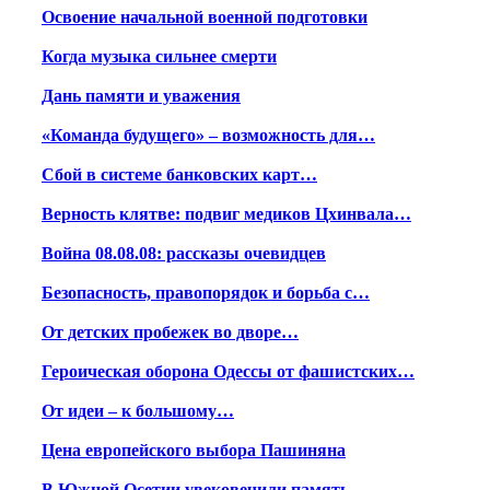
Освоение начальной военной подготовки
Когда музыка сильнее смерти
Дань памяти и уважения
«Команда будущего» – возможность для…
Сбой в системе банковских карт…
Верность клятве: подвиг медиков Цхинвала…
Война 08.08.08: рассказы очевидцев
Безопасность, правопорядок и борьба с…
От детских пробежек во дворе…
Героическая оборона Одессы от фашистских…
От идеи – к большому…
Цена европейского выбора Пашиняна
В Южной Осетии увековечили память…