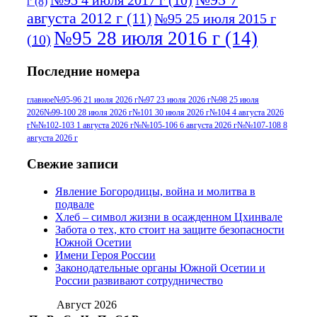
№95 4 июля 2017 г
(10)
г
(8)
августа 2012 г
(11)
№95 25 июля 2015 г
№95 28 июля 2016 г
(14)
(10)
№95+96 3 августа 2013 г
(11)
№96 6
Последние номера
№96 9 августа 2012
июля 2017 г
(11)
г
(13)
№96+97 3
№96 28 июля 2015 г
(9)
главное
№95-96 21 июля 2026 г
№97 23 июля 2026 г
№98 25 июля
2026
№99-100 28 июля 2026 г
№101 30 июля 2026 г
№104 4 августа 2026
№96+97 30 июля
июля 2014 г
(10)
г
№№102-103 1 августа 2026 г
№№105-106 6 августа 2026 г
№№107-108 8
2016 г
(13)
№97 8
августа 2026 г
№97 6 августа 2013 г
(6)
№97 11 августа
июля 2017 г
(13)
Свежие записи
2012 г
(15)
№97 30 июля 2015 г
Явление Богородицы, война и молитва в
(15)
подвале
№98 1 августа 2015 г
(10)
№98 2
Хлеб – символ жизни в осажденном Цхинвале
августа 2016 г
(10)
№98 5 июля 2014 г
(10)
Забота о тех, кто стоит на защите безопасности
№98 14
Южной Осетии
№98 8 августа 2013 г
(9)
Имени Героя России
августа 2012 г
(14)
Законодательные органы Южной Осетии и
№98+99 11 июля
России развивают сотрудничество
№99 4 августа
2017 г
(9)
№99 4 августа 2015 г
(6)
2016 г
(12)
№99 16
Август 2026
№99 8 июля 2014 г
(9)