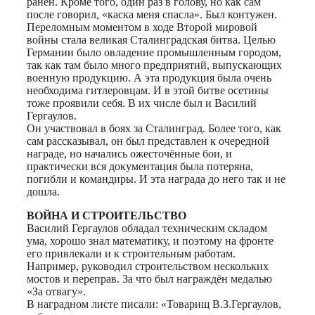
ранен. Кроме того, один раз в голову, но как сам
после говорил, «каска меня спасла». Был контужен.
Переломным моментом в ходе Второй мировой
войны стала великая Сталинградская битва. Целью
Германии было овладение промышленным городом,
так как там было много предприятий, выпускающих
военную продукцию. А эта продукция была очень
необходима гитлеровцам. И в этой битве осетины
тоже проявили себя. В их числе был и Василий
Гергаулов.
Он участвовал в боях за Сталинград. Более того, как
сам рассказывал, он был представлен к очередной
награде, но начались ожесточённые бои, и
практически вся документация была потеряна,
погибли и командиры. И эта награда до него так и не
дошла.
ВОЙНА И СТРОИТЕЛЬСТВО
Василий Гергаулов обладал техническим складом
ума, хорошо знал математику, и поэтому на фронте
его привлекали и к строительным работам.
Например, руководил строительством нескольких
мостов и переправ. За что был награждён медалью
«За отвагу».
В наградном листе писали: «Товарищ В.З.Гергаулов,