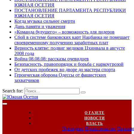
ЮЖНАЯ ОСЕТИЯ
ПОСТАНОВЛЕНИЕ ПАРЛАМЕНТА РЕСПУБЛИКИ
ЮЖНАЯ ОСЕТИЯ
Когда музыка сильнее смерти
Дань памяти и уважения
«Команда будущего» – возможность для лидеров
Сбой в системе банковских карт Нацбанка не помешает
своевременному получению заработных плат
Верность клятве: подвиг медиков Цхинвала в августе
2008 года
Война 08.08.08: рассказы очевидцев
Безопасность, правопорядок и борьба с наркоугрозой
От детских пробежек во дворе до мастера спорта
Героическая оборона Одессы от фашистских
захватчиков
Search for:
О ГАЗЕТЕ
НОВОСТИ
ВЛАСТЬ
Президент
Правительство
Парлам