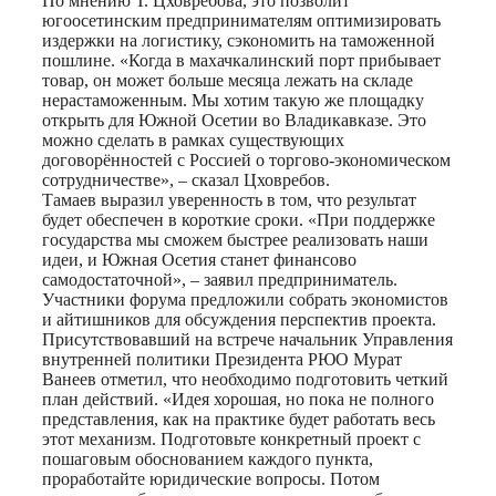
По мнению Т. Цховребова, это позволит
югоосетинским предпринимателям оптимизировать
издержки на логистику, сэкономить на таможенной
пошлине. «Когда в махачкалинский порт прибывает
товар, он может больше месяца лежать на складе
нерастаможенным. Мы хотим такую же площадку
открыть для Южной Осетии во Владикавказе. Это
можно сделать в рамках существующих
договорённостей с Россией о торгово-экономическом
сотрудничестве», – сказал Цховребов.
Тамаев выразил уверенность в том, что результат
будет обеспечен в короткие сроки. «При поддержке
государства мы сможем быстрее реализовать наши
идеи, и Южная Осетия станет финансово
самодостаточной», – заявил предприниматель.
Участники форума предложили собрать экономистов
и айтишников для обсуждения перспектив проекта.
Присутствовавший на встрече начальник Управления
внутренней политики Президента РЮО Мурат
Ванеев отметил, что необходимо подготовить четкий
план действий. «Идея хорошая, но пока не полного
представления, как на практике будет работать весь
этот механизм. Подготовьте конкретный проект с
пошаговым обоснованием каждого пункта,
проработайте юридические вопросы. Потом