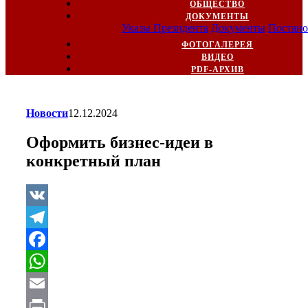
ОБЩЕСТВО
ДОКУМЕНТЫ
Указы Президента
Документы
Постано
ФОТОГАЛЕРЕЯ
ВИДЕО
PDF-АРХИВ
Новости
12.12.2024
Оформить бизнес-идеи в
конкретный план
VK
Telegram
Facebook
WhatsApp
Email