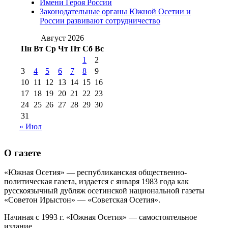
Имени Героя России
августа 2012 г
(14)
Законодательные органы Южной Осетии и
№98+99 11 июля
России развивают сотрудничество
№99 4 августа
2017 г
(9)
№99 4 августа 2015 г
(6)
2016 г
(12)
№99 16
Август 2026
№99 8 июля 2014 г
(9)
Пн
Вт
Ср
Чт
Пт
Сб
Вс
№99+100 10
августа 2012 г
(11)
1
2
августа 2013 г
(12)
3
4
5
6
7
8
9
10
11
12
13
14
15
16
17
18
19
20
21
22
23
24
25
26
27
28
29
30
31
« Июл
О газете
«Южная Осетия» — республиканская общественно-
политическая газета, издается с января 1983 года как
русскоязычный дубляж осетинской национальной газеты
«Советон Ирыстон» — «Советская Осетия».
Начиная с 1993 г. «Южная Осетия» — самостоятельное
издание..