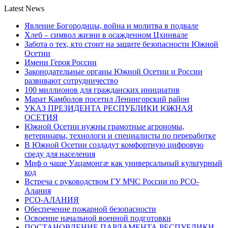
Latest News
Явление Богородицы, война и молитва в подвале
Хлеб – символ жизни в осажденном Цхинвале
Забота о тех, кто стоит на защите безопасности Южной
Осетии
Имени Героя России
Законодательные органы Южной Осетии и России
развивают сотрудничество
100 миллионов для гражданских инициатив
Марат Камболов посетил Ленингорский район
УКАЗ ПРЕЗИДЕНТА РЕСПУБЛИКИ ЮЖНАЯ
ОСЕТИЯ
Южной Осетии нужны грамотные агрономы,
ветеринары, технологи и специалисты по переработке
В Южной Осетии создадут комфортную цифровую
среду для населения
Миф о чаше Уацамонгæ как универсальный культурный
код
Встреча с руководством ГУ МЧС России по РСО-
Алания
РСО-АЛАНИЯ
Обеспечение пожарной безопасности
Освоение начальной военной подготовки
ПОСТАНОВЛЕНИЕ ПАРЛАМЕНТА РЕСПУБЛИКИ