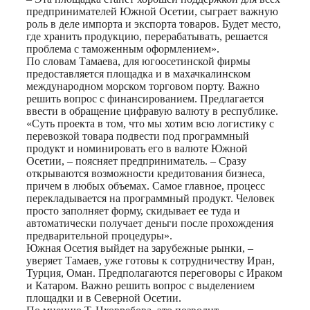
предпринимателей Южной Осетии, сыграет важную
роль в деле импорта и экспорта товаров. Будет место,
где хранить продукцию, перерабатывать, решается
проблема с таможенным оформлением».
По словам Тамаева, для югоосетинской фирмы
предоставляется площадка и в махачкалинском
международном морском торговом порту. Важно
решить вопрос с финансированием. Предлагается
ввести в обращение цифравую валюту в республике.
«Суть проекта в том, что мы хотим всю логистику с
перевозкой товара подвести под программный
продукт и номинировать его в валюте Южной
Осетии, – поясняет предприниматель. – Сразу
открываются возможности кредитования бизнеса,
причем в любых объемах. Самое главное, процесс
перекладывается на программный продукт. Человек
просто заполняет форму, скидывает ее туда и
автоматически получает деньги после прохождения
предварительной процедуры».
Южная Осетия выйдет на зарубежные рынки, –
уверяет Тамаев, уже готовы к сотрудничеству Иран,
Турция, Оман. Предполагаются переговоры с Ираком
и Катаром. Важно решить вопрос с выделением
площадки и в Северной Осетии.