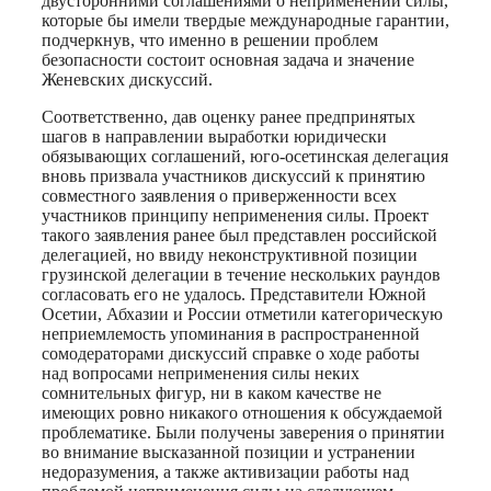
двусторонними соглашениями о неприменении силы,
которые бы имели твердые международные гарантии,
подчеркнув, что именно в решении проблем
безопасности состоит основная задача и значение
Женевских дискуссий.
Соответственно, дав оценку ранее предпринятых
шагов в направлении выработки юридически
обязывающих соглашений, юго-осетинская делегация
вновь призвала участников дискуссий к принятию
совместного заявления о приверженности всех
участников принципу неприменения силы. Проект
такого заявления ранее был представлен российской
делегацией, но ввиду неконструктивной позиции
грузинской делегации в течение нескольких раундов
согласовать его не удалось. Представители Южной
Осетии, Абхазии и России отметили категорическую
неприемлемость упоминания в распространенной
сомодераторами дискуссий справке о ходе работы
над вопросами неприменения силы неких
сомнительных фигур, ни в каком качестве не
имеющих ровно никакого отношения к обсуждаемой
проблематике. Были получены заверения о принятии
во внимание высказанной позиции и устранении
недоразумения, а также активизации работы над