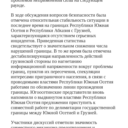
проблемой неприменения силы на следующем
раунде.
В ходе обсуждения вопросов безопасности была
отмечена относительная стабильность ситуации в
последнее время на границах Республики Южная
Осетия и Республики Абхазия с Грузией,
характеризующаяся отсутствием серьезных
инцидентов. Приведенная статистика
свидетельствует о значительном снижении числа
нарушений границы. В то же время была отмечена
дестабилизирующая направленность действий
грузинской стороны по нагнетанию
информационной напряженности вокруг проблемы
границ, пунктов их пересечения, спекуляции
интересами приграничного населения, в связи с
проводимыми властями Республики Южная Осетия
работами по обозначению линии прохождения
границы. Югоосетинские представители вновь
напомнили о выдвинутом властями Республики
Южная Осетия предложении приступить к
совместной работе по делимитации государственной
границы между Южной Осетией и Грузией.
Участники дискуссий отметили значимость
совместного механизма предотвращения и