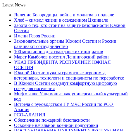
Latest News
Явление Богородицы, война и молитва в подвале
Хлеб – символ жизни в осажденном Цхинвале
Забота о тех, кто стоит на защите безопасности Южной
Осетии
Имени Героя России
Законодательные органы Южной Осетии и России
развивают сотрудничество
100 миллионов для гражданских инициатив
Марат Камболов посетил Ленингорский район
УКАЗ ПРЕЗИДЕНТА РЕСПУБЛИКИ ЮЖНАЯ
ОСЕТИЯ
Южной Осетии нужны грамотные агрономы,
ветеринары, технологи и специалисты по переработке
В Южной Осетии создадут комфортную цифровую
среду для населения
Миф о чаше Уацамонгæ как универсальный культурный
код
Встреча с руководством ГУ МЧС России по РСО-
Алания
РСО-АЛАНИЯ
Обеспечение пожарной безопасности
Освоение начальной военной подготовки
ПОСТАНОВЛЕНИЕ ПАРЛАМЕНТА РЕСПУБЛИКИ