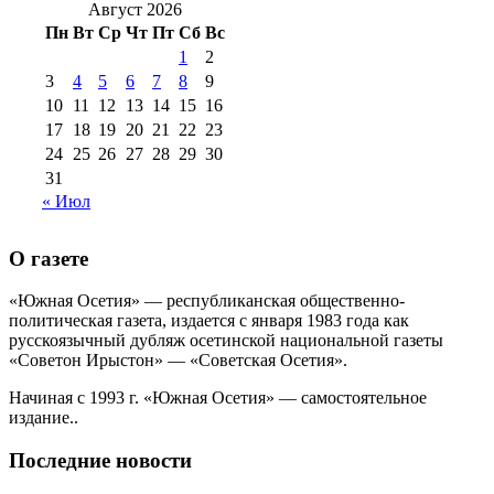
2016 г
(12)
№99 16
Август 2026
№99 8 июля 2014 г
(9)
Пн
Вт
Ср
Чт
Пт
Сб
Вс
№99+100 10
августа 2012 г
(11)
1
2
августа 2013 г
(12)
3
4
5
6
7
8
9
10
11
12
13
14
15
16
17
18
19
20
21
22
23
24
25
26
27
28
29
30
31
« Июл
О газете
«Южная Осетия» — республиканская общественно-
политическая газета, издается с января 1983 года как
русскоязычный дубляж осетинской национальной газеты
«Советон Ирыстон» — «Советская Осетия».
Начиная с 1993 г. «Южная Осетия» — самостоятельное
издание..
Последние новости