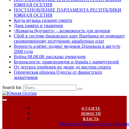
ЮЖНАЯ ОСЕТИЯ
ПОСТАНОВЛЕНИЕ ПАРЛАМЕНТА РЕСПУБЛИКИ
ЮЖНАЯ ОСЕТИЯ
Когда музыка сильнее смерти
Дань памяти и уважения
«Команда будущего» – возможность для лидеров
Сбой в системе банковских карт Нацбанка не помешает
своевременному получению заработных плат
Верность клятве: подвиг медиков Цхинвала в августе
2008 года
Война 08.08.08: рассказы очевидцев
Безопасность, правопорядок и борьба с наркоугрозой
От детских пробежек во дворе до мастера спорта
Героическая оборона Одессы от фашистских
захватчиков
Search for:
О ГАЗЕТЕ
НОВОСТИ
ВЛАСТЬ
Президент
Правительство
Парлам