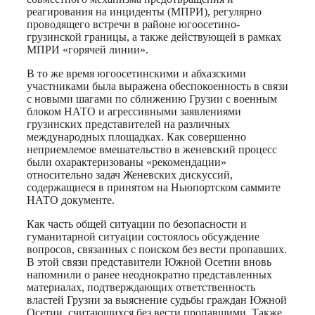
реагирования на инциденты (МПРИ), регулярно
проводящего встречи в районе югоосетино-
грузинской границы, а также действующей в рамках
МПРИ «горячей линии».
В то же время югоосетинскими и абхазскими
участниками была выражена обеспокоенность в связи
с новыми шагами по сближению Грузии с военным
блоком НАТО и агрессивными заявлениями
грузинских представителей на различных
международных площадках. Как совершенно
неприемлемое вмешательство в женевский процесс
были охарактеризованы «рекомендации»
относительно задач Женевских дискуссий,
содержащиеся в принятом на Ньюпортском саммите
НАТО документе.
Как часть общей ситуации по безопасности и
гуманитарной ситуации состоялось обсуждение
вопросов, связанных с поиском без вести пропавших.
В этой связи представители Южной Осетии вновь
напомнили о ранее неоднократно представленных
материалах, подтверждающих ответственность
властей Грузии за выяснение судьбы граждан Южной
Осетии, считающихся без вести пропавшими. Также