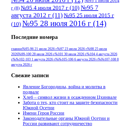
№95 1 июля 2014
№95 7
№95 4 июля 2017 г
(10)
г
(8)
августа 2012 г
(11)
№95 25 июля 2015 г
№95 28 июля 2016 г
(14)
(10)
№95+96 3 августа 2013 г
(11)
№96 6
Последние номера
№96 9 августа 2012
июля 2017 г
(11)
г
(13)
№96+97 3
№96 28 июля 2015 г
(9)
главное
№95-96 21 июля 2026 г
№97 23 июля 2026 г
№98 25 июля
2026
№99-100 28 июля 2026 г
№101 30 июля 2026 г
№104 4 августа 2026
№96+97 30 июля
июля 2014 г
(10)
г
№№102-103 1 августа 2026 г
№№105-106 6 августа 2026 г
№№107-108 8
2016 г
(13)
№97 8
августа 2026 г
№97 6 августа 2013 г
(6)
№97 11 августа
июля 2017 г
(13)
Свежие записи
2012 г
(15)
№97 30 июля 2015 г
Явление Богородицы, война и молитва в
(15)
подвале
№98 1 августа 2015 г
(10)
№98 2
Хлеб – символ жизни в осажденном Цхинвале
августа 2016 г
(10)
№98 5 июля 2014 г
(10)
Забота о тех, кто стоит на защите безопасности
№98 14
Южной Осетии
№98 8 августа 2013 г
(9)
Имени Героя России
августа 2012 г
(14)
Законодательные органы Южной Осетии и
№98+99 11 июля
России развивают сотрудничество
№99 4 августа
2017 г
(9)
№99 4 августа 2015 г
(6)