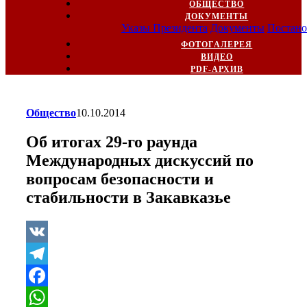
ОБЩЕСТВО
ДОКУМЕНТЫ
Указы Президента
Документы
Постано
ФОТОГАЛЕРЕЯ
ВИДЕО
PDF-АРХИВ
Общество
10.10.2014
Об итогах 29-го раунда
Международных дискуссий по
вопросам безопасности и
стабильности в Закавказье
VK
Telegram
Facebook