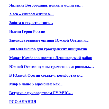
Явление Богородицы, война и молитва…
Хлеб – символ жизни в…
Забота о тех, кто стоит…
Имени Героя России
Законодательные органы Южной Осетии и…
100 миллионов для гражданских инициатив
Марат Камболов посетил Ленингорский район
Южной Осетии нужны грамотные агрономы,…
В Южной Осетии создадут комфортную…
Миф о чаше Уацамонгæ как…
Встреча с руководством ГУ МЧС…
РСО-АЛАНИЯ