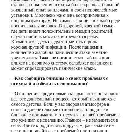
старшего поколения психика более крепкая, большой
жизненный опыт за плечами и свои непоколебимые
установки. Молодежь же очень восприимчива к
внешним факторам. Но самое главное – в какой среде
воспитывался человек. В здоровой, крепкой семье,
где дети видят положительные эмоции родителей,
случаи панических атак встречаются реже.
Кроме того, здесь следует отметить и роль
коронавирусной инфекции. После пандемии
количество жалоб на панические атаки заметно
увеличилось. Тяжелое органическое заболевание
влияет на нервную систему, ослабляет организм и
может спровоцировать панические атаки.
– Как сообщить близким о своих проблемах с
психикой и избежать непонимания?
– Отношения с родителями складываются не за один
раз, это длительный процесс, который начинается с
самого детства. Если у вас здоровая атмосфера в
семье и доверительные отношения, то родные и
близкие с пониманием отнесутся к вашей проблеме, а
это уже шаг к исцелению. Главное – не замыкаться в
себе. Идите к родителям, к друзьям, расскажите им
все и не оставайтесь с проблемой один на один.