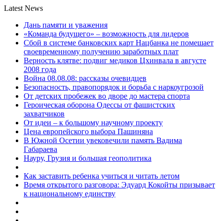
Latest News
Дань памяти и уважения
«Команда будущего» – возможность для лидеров
Сбой в системе банковских карт Нацбанка не помешает
своевременному получению заработных плат
Верность клятве: подвиг медиков Цхинвала в августе
2008 года
Война 08.08.08: рассказы очевидцев
Безопасность, правопорядок и борьба с наркоугрозой
От детских пробежек во дворе до мастера спорта
Героическая оборона Одессы от фашистских
захватчиков
От идеи – к большому научному проекту
Цена европейского выбора Пашиняна
В Южной Осетии увековечили память Вадима
Габараева
Науру, Грузия и большая геополитика
Как заставить ребенка учиться и читать летом
Время открытого разговора: Эдуард Кокойты призывает
к национальному единству