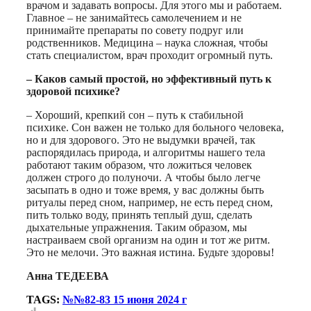
врачом и задавать вопросы. Для этого мы и работаем.
Главное – не занимайтесь самолечением и не
принимайте препараты по совету подруг или
родственников. Медицина – наука сложная, чтобы
стать специалистом, врач проходит огромный путь.
– Каков самый простой, но эффективный путь к
здоровой психике?
– Хороший, крепкий сон – путь к стабильной
психике. Сон важен не только для больного человека,
но и для здорового. Это не выдумки врачей, так
распорядилась природа, и алгоритмы нашего тела
работают таким образом, что ложиться человек
должен строго до полуночи. А чтобы было легче
засыпать в одно и тоже время, у вас должны быть
ритуалы перед сном, например, не есть перед сном,
пить только воду, принять теплый душ, сделать
дыхательные упражнения. Таким образом, мы
настраиваем свой организм на один и тот же ритм.
Это не мелочи. Это важная истина. Будьте здоровы!
Анна ТЕДЕЕВА
TAGS:
№№82-83 15 июня 2024 г