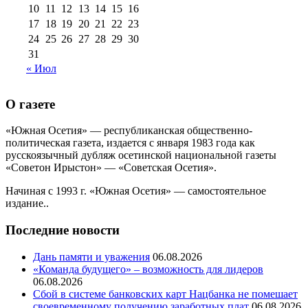
10
11
12
13
14
15
16
17
18
19
20
21
22
23
24
25
26
27
28
29
30
31
« Июл
О газете
«Южная Осетия» — республиканская общественно-
политическая газета, издается с января 1983 года как
русскоязычный дубляж осетинской национальной газеты
«Советон Ирыстон» — «Советская Осетия».
Начиная с 1993 г. «Южная Осетия» — самостоятельное
издание..
Последние новости
Дань памяти и уважения
06.08.2026
«Команда будущего» – возможность для лидеров
06.08.2026
Сбой в системе банковских карт Нацбанка не помешает
своевременному получению заработных плат
06.08.2026