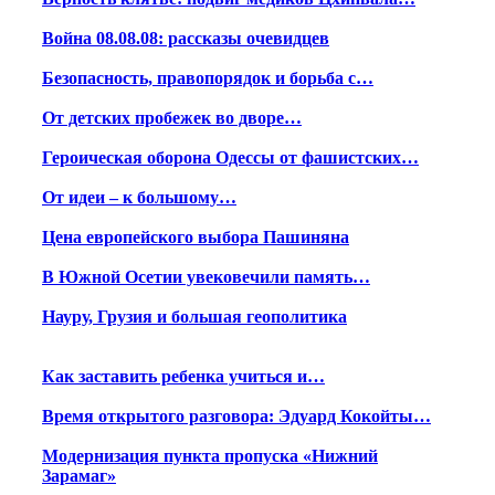
Война 08.08.08: рассказы очевидцев
Безопасность, правопорядок и борьба с…
От детских пробежек во дворе…
Героическая оборона Одессы от фашистских…
От идеи – к большому…
Цена европейского выбора Пашиняна
В Южной Осетии увековечили память…
Науру, Грузия и большая геополитика
Как заставить ребенка учиться и…
Время открытого разговора: Эдуард Кокойты…
Модернизация пункта пропуска «Нижний
Зарамаг»