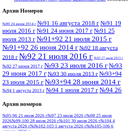
Архив Номеров
№91 16 августа 2018 г
№91 19
№90 24 июня 2014 г
июля 2016 г
№91 24 июня 2017 г
№91 25
№91+92 21 июля 2015 г
июля 2013 г
№91+92 26 июня 2014 г
№92 18 августа
№92 21 июля 2016 г
2018 г
№92 27 июля 2013 г
№93 23 июля 2016 г
№93
№92 27 июня 2017 г
29 июня 2017 г
№93+94
№93 30 июля 2013 г
№93+94 28 июня 2014 г
23 июля 2015 г
№94 26
№94 1 июля 2017 г
№94 1 августа 2013 г
июля 2016 г
№95 4 июля 2017 г
№95 1 июля 2014 г
Архив номеров
№95 7 августа 2012 г
№95 25 июля 2015 г
№95 28 июля 2016 г
№95+96 3 августа
№95-96 21 июля 2026 г
№97 23 июля 2026 г
№98 25 июля
2026
№99-100 28 июля 2026 г
№101 30 июля 2026 г
№104 4
№96 9 августа
2013 г
№96 6 июля 2017 г
августа 2026 г
№№102-103 1 августа 2026 г
№№105-106 6