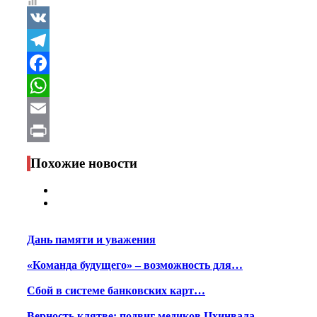
VK
Telegram
Facebook
WhatsApp
Email
Print
Похожие новости
Дань памяти и уважения
«Команда будущего» – возможность для…
Сбой в системе банковских карт…
Верность клятве: подвиг медиков Цхинвала…