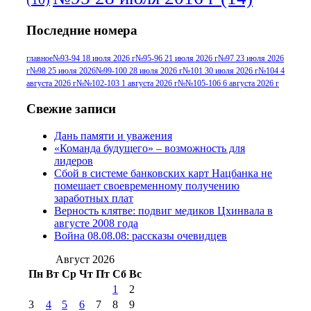
№95+96 3 августа 2013 г
(11)
№96 6
Последние номера
№96 9 августа 2012
июля 2017 г
(11)
г
(13)
№96+97 3
№96 28 июля 2015 г
(9)
главное
№93-94 18 июля 2026 г
№95-96 21 июля 2026 г
№97 23 июля 2026
г
№98 25 июля 2026
№99-100 28 июля 2026 г
№101 30 июля 2026 г
№104 4
№96+97 30 июля
июля 2014 г
(10)
августа 2026 г
№№102-103 1 августа 2026 г
№№105-106 6 августа 2026 г
2016 г
(13)
№97 8
№97 6 августа 2013 г
(6)
Свежие записи
№97 11 августа
июля 2017 г
(13)
Дань памяти и уважения
2012 г
(15)
№97 30 июля 2015 г
«Команда будущего» – возможность для
(15)
лидеров
№98 1 августа 2015 г
(10)
№98 2
Сбой в системе банковских карт Нацбанка не
августа 2016 г
(10)
№98 5 июля 2014 г
(10)
помешает своевременному получению
№98 14
заработных плат
№98 8 августа 2013 г
(9)
Верность клятве: подвиг медиков Цхинвала в
августа 2012 г
(14)
августе 2008 года
№98+99 11 июля
Война 08.08.08: рассказы очевидцев
№99 4 августа
2017 г
(9)
№99 4 августа 2015 г
(6)
2016 г
(12)
№99 16
Август 2026
№99 8 июля 2014 г
(9)
Пн
Вт
Ср
Чт
Пт
Сб
Вс
№99+100 10
августа 2012 г
(11)
1
2
августа 2013 г
(12)
3
4
5
6
7
8
9