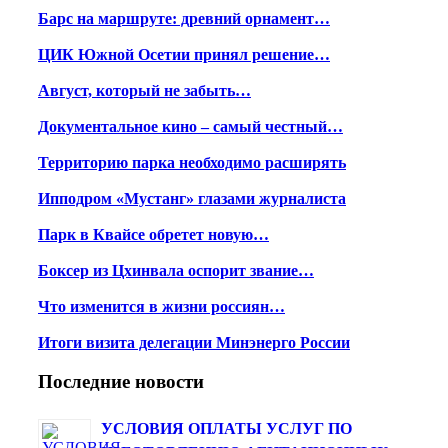
Барс на маршруте: древний орнамент…
ЦИК Южной Осетии принял решение…
Август, который не забыть…
Документальное кино – самый честный…
Территорию парка необходимо расширять
Ипподром «Мустанг» глазами журналиста
Парк в Квайсе обретет новую…
Боксер из Цхинвала оспорит звание…
Что изменится в жизни россиян…
Итоги визита делегации Минэнерго России
Последние новости
УСЛОВИЯ ОПЛАТЫ УСЛУГ ПО