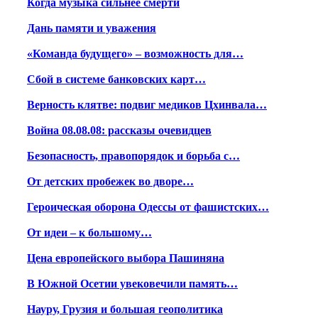
Когда музыка сильнее смерти
Дань памяти и уважения
«Команда будущего» – возможность для…
Сбой в системе банковских карт…
Верность клятве: подвиг медиков Цхинвала…
Война 08.08.08: рассказы очевидцев
Безопасность, правопорядок и борьба с…
От детских пробежек во дворе…
Героическая оборона Одессы от фашистских…
От идеи – к большому…
Цена европейского выбора Пашиняна
В Южной Осетии увековечили память…
Науру, Грузия и большая геополитика