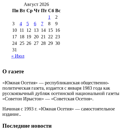
2016 г
(12)
№99 16
Август 2026
№99 8 июля 2014 г
(9)
Пн
Вт
Ср
Чт
Пт
Сб
Вс
№99+100 10
августа 2012 г
(11)
1
2
августа 2013 г
(12)
3
4
5
6
7
8
9
10
11
12
13
14
15
16
17
18
19
20
21
22
23
24
25
26
27
28
29
30
31
« Июл
О газете
«Южная Осетия» — республиканская общественно-
политическая газета, издается с января 1983 года как
русскоязычный дубляж осетинской национальной газеты
«Советон Ирыстон» — «Советская Осетия».
Начиная с 1993 г. «Южная Осетия» — самостоятельное
издание..
Последние новости