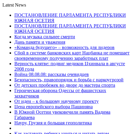
Latest News
ПОСТАНОВЛЕНИЕ ПАРЛАМЕНТА РЕСПУБЛИКИ
ЮЖНАЯ ОСЕТИЯ
ПОСТАНОВЛЕНИЕ ПАРЛАМЕНТА РЕСПУБЛИКИ
ЮЖНАЯ ОСЕТИЯ
Когда музыка сильнее смерти
Дань памяти и уважения
«Команда будущего» – возможность для лидеров
Сбой в системе банковских карт Нацбанка не помешает
своевременному получению заработных плат
Верность клятве: подвиг медиков Цхинвала в августе
2008 года
Война 08.08.08: рассказы очевидцев
Безопасность, правопорядок и борьба с наркоугрозой
От детских пробежек во дворе до мастера спорта
Героическая оборона Одессы от фашистских
захватчиков
От идеи – к большому научному проекту
Цена европейского выбора Пашиняна
В Южной Осетии увековечили память Вадима
Габараева
Науру, Грузия и большая геополитика
Как заставить ребенка учиться и читать летом