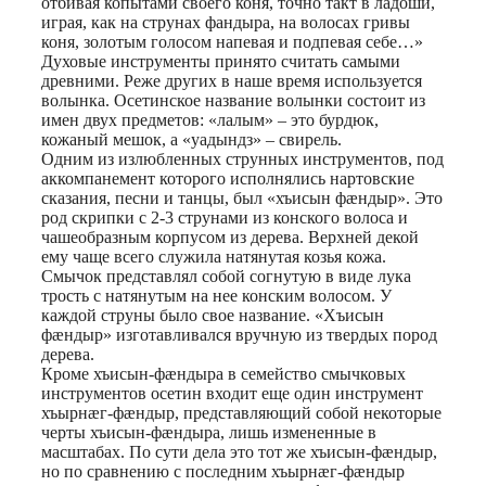
отбивая копытами своего коня, точно такт в ладоши,
играя, как на струнах фандыра, на волосах гривы
коня, золотым голосом напевая и подпевая себе…»
Духовые инструменты принято считать самыми
древними. Реже других в наше время используется
волынка. Осетинское название волынки состоит из
имен двух предметов: «лалым» – это бурдюк,
кожаный мешок, а «уадындз» – свирель.
Одним из излюбленных струнных инструментов, под
аккомпанемент которого исполнялись нартовские
сказания, песни и танцы, был «хъисын фæндыр». Это
род скрипки с 2-3 струнами из конского волоса и
чашеобразным корпусом из дерева. Верхней декой
ему чаще всего служила натянутая козья кожа.
Смычок представлял собой согнутую в виде лука
трость с натянутым на нее конским волосом. У
каждой струны было свое название. «Хъисын
фæндыр» изготавливался вручную из твердых пород
дерева.
Кроме хъисын-фæндыра в семейство смычковых
инструментов осетин входит еще один инструмент
хъырнæг-фæндыр, представляющий собой некоторые
черты хъисын-фæндыра, лишь измененные в
масштабах. По сути дела это тот же хъисын-фæндыр,
но по сравнению с последним хъырнæг-фæндыр