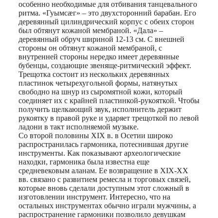
особенно необходимые для отбивания танцевального
ритма. «Гуымсæг» – это двухсторонний барабан. Его
деревянный цилиндрический корпус с обеих сторон
был обтянут кожаной мембраной. «Дала» –
деревянный обруч шириной 12-13 см. С внешней
стороны он обтянут кожаной мембраной, с
внутренней стороны нередко имеет деревянные
бубенцы, создающие звеняще-ритмический эффект.
Трещотка состоит из нескольких деревянных
пластинок четырехугольной формы, натянутых
свободно на шнур из сыромятной кожи, который
соединяет их с крайней пластинкой-рукояткой. Чтобы
получить щелкающий звук, исполнитель держит
рукоятку в правой руке и ударяет трещоткой по левой
ладони в такт исполняемой музыке.
Со второй половины XIX в. в Осетии широко
распространилась гармоника, потеснившая другие
инструменты. Как показывают археологические
находки, гармоника была известна еще
средневековым аланам. Ее возвращение в XIX-XX
вв. связано с развитием ремесла и торговых связей,
которые вновь сделали доступным этот сложный в
изготовлении инструмент. Интересно, что на
остальных инструментах обычно играли мужчины, а
распространение гармоники позволило девушкам