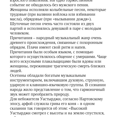
взрослого поколения. Ни одно торжественное
событие не обходилось без мужского пения.
Женщины исполняли колыбельные песни, некоторые
трудовые (при валянии войлока или взбивании
масла), обрядовые (при «вызывании дождя»).
Шуточные песни очень часто состояли из двух
партий и исполнялись девушкой в паре с молодым
человеком.
Причитания – народный музыкальный жанр очень
древнего происхождения, связанные с похоронным
обрядом. Плачи имеют свой ритм и напев.
Причитания были особым языком, с помощью
которого осуществлялось общение с умершими. Чаще
всего искусными плакальщицами были вдовы или
женщины, пережившие трагическую смерть близких
людей.
Осетины обладали богатым музыкальным
инструментарием, включавшим духовую, струнную,
ударную и клавишно-язычковую группы. В сознании
народа жило представление о том, что гармоничный
звук может преобразить природу.
Для небожителя Уастырджи, согласно Нартовскому
эпосу, арфой служила грива его коня – в одном
сказании так говорится об этом: «Высокий
Уастырджи смотрел с высоты и на землю спустился,