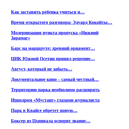
Как заставить ребенка учиться и…
Время открытого разговора: Эдуард Кокойты…
Модернизация пункта пропуска «Нижний
Зарамаг»
Барс на маршруте: древний орнамент…
ЦИК Южной Осетии принял решение…
Август, который не забыть…
Документальное кино – самый честный…
Территорию парка необходимо расширять
Ипподром «Мустанг» глазами журналиста
Парк в Квайсе обретет новую…
Боксер из Цхинвала оспорит звание…