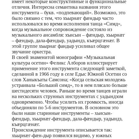
имеет некоторые конструктивные и функциональные
отличия. Интересна семантика названия этого
инструмента – букв. «подпевающий». Возможно, это
было связано с тем, что хъырнæг фæндыр часто
использовался во время исполнения танца «Симд»,
когда музыкальное сопровождение состояло из
музыкального ансамбля: хъисын – фæндыр, хъырнæг
– фæндыр, дала-фæндыр, уадындз, къæрцгæнæг. В
этой группе хъырнаг фандыр усиливал общее
звучание оркестра.
В своей знаменитой монографии «Музыкальная
культура осетин» Феликс Алборов иллюстрирует
применение этого инструмента следующей заметкой,
сделанной в 1966 году в селе Едыс Южной Осетии со
слов Ханыкъаты Самсона; «Когда сельская молодежь
устраивала «Большой симд», то в нем плясало больше
шестидесяти человек. Раньше во время танцев играли
на нескольких струнных инструментах с уадындзом
одновременно. Чтобы усилить их громкость, иногда
объединяли по 5-6 инструментов. В основном это
были наши старинные инструменты – хьисын-
фæндыр, хъырнæг-фæндыр, дала-фæндыр, уадындз,
къæрцгæнæг.
Происхождение инструмента описывается так:
хъырнæг-фæн-дыр появился видимо, у южных