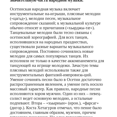
значительную часть народной музыки.
Осетинская народная музыка включает
инструментальные на-игрыши, плясовые мелодии
(«цагьд»), мелодии песен, музыкальное
сопровождение сказаний; к музыкальной культуре
обычно относят и причитания («хьарджы-тæ»).
Танцевальные мелодии были тесно связаны с
осетинской хореографией. Для всех танцев,
исполнявшихся на народных празднествах,
существовали разные варианты музыкального
сопровождения. Постоянно сочинялись новые
мелодии для самых популярных танцев. Их
исполняли не только в качестве аккомпанемента для
танцующей на игрище молодежи. Зачастую темы
плясовых мелодий использовали также для
инструментальных фантазий-импровиза-ций.
Умение сочинять песни было в Осетии достаточно
распространенным явлением, а умение петь носило
массовый характер. Как правило, народные песни
исполняются хором мужчин. Один из них – певец-
солист ведет основную мелодию, а остальные
подпевают. Втора – «хьырнын» (ирон.), «фарсаг»
(дигор.). Коста Хетагуров отмечал, что пение было
достоянием, главным образом, мужчин, причем