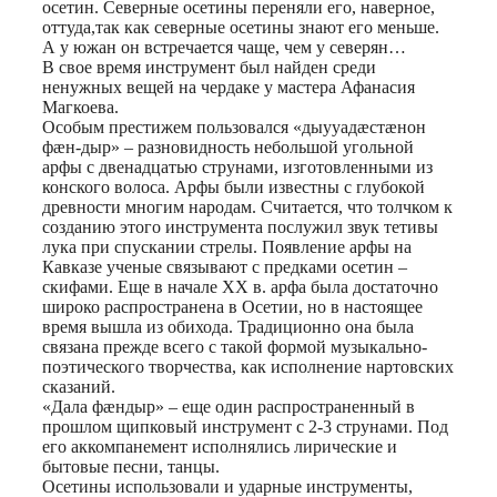
осетин. Северные осетины переняли его, наверное,
оттуда,так как северные осетины знают его меньше.
А у южан он встречается чаще, чем у северян…
В свое время инструмент был найден среди
ненужных вещей на чердаке у мастера Афанасия
Магкоева.
Особым престижем пользовался «дыууадæстæнон
фæн-дыр» – разновидность небольшой угольной
арфы с двенадцатью струнами, изготовленными из
конского волоса. Арфы были известны с глубокой
древности многим народам. Считается, что толчком к
созданию этого инструмента послужил звук тетивы
лука при спускании стрелы. Появление арфы на
Кавказе ученые связывают с предками осетин –
скифами. Еще в начале XX в. арфа была достаточно
широко распространена в Осетии, но в настоящее
время вышла из обихода. Традиционно она была
связана прежде всего с такой формой музыкально-
поэтического творчества, как исполнение нартовских
сказаний.
«Дала фæндыр» – еще один распространенный в
прошлом щипковый инструмент с 2-3 струнами. Под
его аккомпанемент исполнялись лирические и
бытовые песни, танцы.
Осетины использовали и ударные инструменты,