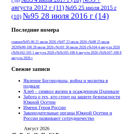
г
(8)
августа 2012 г
(11)
№95 25 июля 2015 г
№95 28 июля 2016 г
(14)
(10)
№95+96 3 августа 2013 г
(11)
№96 6
Последние номера
№96 9 августа 2012
июля 2017 г
(11)
г
(13)
№96+97 3
№96 28 июля 2015 г
(9)
главное
№95-96 21 июля 2026 г
№97 23 июля 2026 г
№98 25 июля
2026
№99-100 28 июля 2026 г
№101 30 июля 2026 г
№104 4 августа 2026
№96+97 30 июля
июля 2014 г
(10)
г
№№102-103 1 августа 2026 г
№№105-106 6 августа 2026 г
№№107-108 8
2016 г
(13)
№97 8
августа 2026 г
№97 6 августа 2013 г
(6)
№97 11 августа
июля 2017 г
(13)
Свежие записи
2012 г
(15)
№97 30 июля 2015 г
Явление Богородицы, война и молитва в
(15)
подвале
№98 1 августа 2015 г
(10)
№98 2
Хлеб – символ жизни в осажденном Цхинвале
августа 2016 г
(10)
№98 5 июля 2014 г
(10)
Забота о тех, кто стоит на защите безопасности
№98 14
Южной Осетии
№98 8 августа 2013 г
(9)
Имени Героя России
августа 2012 г
(14)
Законодательные органы Южной Осетии и
№98+99 11 июля
России развивают сотрудничество
№99 4 августа
2017 г
(9)
№99 4 августа 2015 г
(6)
2016 г
(12)
№99 16
Август 2026
№99 8 июля 2014 г
(9)