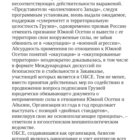
несоответствующих действительности выражений.
«Представители «коллективного Запада», следуя
программным установкам, вновь выдали ожидаемое,
поддержав «суверенитет и территориальную
целостность Грузии», одновременно призвав Россию
отменить признание Южной Осетии и вывести с ее
территории свои вооруженные силы, не забыв
обвинить ее в «оккупации» и «военной агрессии».
Абсурдность применения по отношению к Южной
Осетии понятий «оккупация» и «оккупированные
территории» неоднократно доказывалась, в том числе
в формате Международных дискуссий по
безопасности и стабильности в Закавказье,
участницей которых является и ОБСЕ. Тем не менее,
вместо принятия действенных мер по содействию в
продвижении вопроса подписания Грузией
юридически обязывающего документа о
неприменении силы в отношении Южной Осетии и
Абхазии, Организация из года в год продолжает
выступать с позиций «двойных стандартов»,
нивелируя свои же основополагающие принципы», –
отметили в югоосетинском внешнеполитическом
ведомстве.
ОБСЕ, создававшаяся как организация, базисом
которой являлось равноправие и учет интересов всех