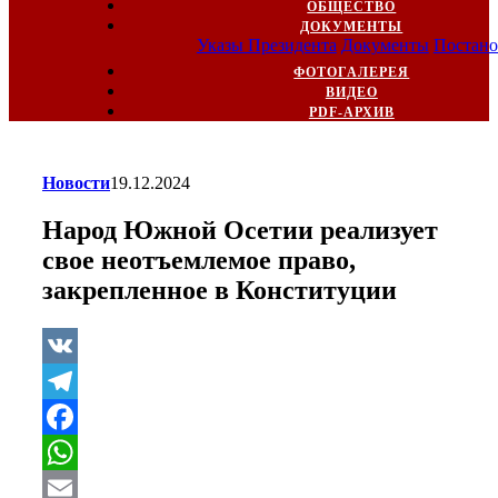
ОБЩЕСТВО
ДОКУМЕНТЫ
Указы Президента
Документы
Постано
ФОТОГАЛЕРЕЯ
ВИДЕО
PDF-АРХИВ
Новости
19.12.2024
Народ Южной Осетии реализует
свое неотъемлемое право,
закрепленное в Конституции
VK
Telegram
Facebook
WhatsApp