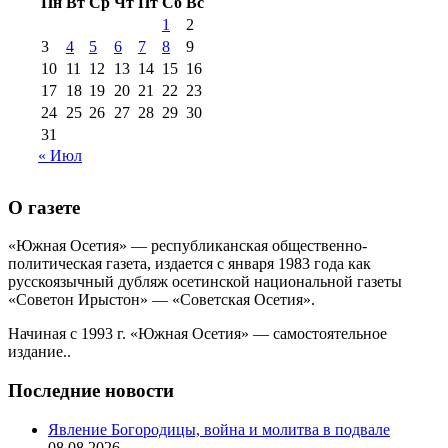
Пн
Вт
Ср
Чт
Пт
Сб
Вс
№99+100 10
августа 2012 г
(11)
1
2
августа 2013 г
(12)
3
4
5
6
7
8
9
10
11
12
13
14
15
16
17
18
19
20
21
22
23
24
25
26
27
28
29
30
31
« Июл
О газете
«Южная Осетия» — республиканская общественно-
политическая газета, издается с января 1983 года как
русскоязычный дубляж осетинской национальной газеты
«Советон Ирыстон» — «Советская Осетия».
Начиная с 1993 г. «Южная Осетия» — самостоятельное
издание..
Последние новости
Явление Богородицы, война и молитва в подвале
08.08.2026