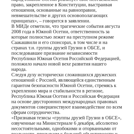
право, закрепленное в Конституции, выстраивая
отношения, основанные на равноправии,
невмешательстве и других основополагающих
принципах», – говорится в заявлении.
В МИДе отметили, что трагические события августа
2008 года в Южной Осетии, ответственность за
которые полностью лежит на преступном режиме
Саакашвили и его спонсорах, в том числе и на
странах т.н. группы друзей Грузии в ОБСЕ, и
последовавшее признание независимости
Республики Южная Осетия Российской Федерацией,
положило начало новой вехе развития нашего
народа.
Следуя духу исторически сложившихся дружеских
отношений с Россией, являющейся единственным
гарантом безопасности Южной Осетии, стремясь к
укреплению мира и стабильности в регионе,
Республика Южная Осетия и Российская Федерация
на основе двусторонних международных правовых
документов совершенствуют взаимодействие по всем
сферам сотрудничества.
«Признавая тезисы «группы друзей Грузии в ОБСЕ»,
озвученные на Министериале 6 декабря, абсолютно
несостоятельными, однобокими и оторванными от
реальности, призываем к большей объективности и