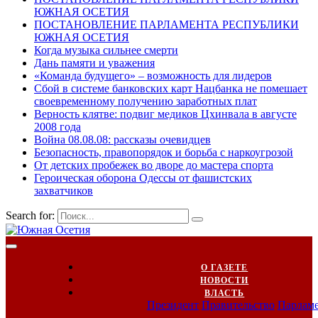
ЮЖНАЯ ОСЕТИЯ
ПОСТАНОВЛЕНИЕ ПАРЛАМЕНТА РЕСПУБЛИКИ
ЮЖНАЯ ОСЕТИЯ
Когда музыка сильнее смерти
Дань памяти и уважения
«Команда будущего» – возможность для лидеров
Сбой в системе банковских карт Нацбанка не помешает
своевременному получению заработных плат
Верность клятве: подвиг медиков Цхинвала в августе
2008 года
Война 08.08.08: рассказы очевидцев
Безопасность, правопорядок и борьба с наркоугрозой
От детских пробежек во дворе до мастера спорта
Героическая оборона Одессы от фашистских
захватчиков
Search for:
О ГАЗЕТЕ
НОВОСТИ
ВЛАСТЬ
Президент
Правительство
Парлам