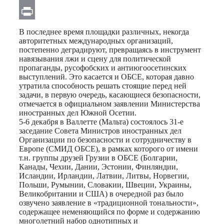
Email
Print
В последнее время площадки различных, некогда
авторитетных международных организаций,
постепенно деградируют, превращаясь в инструмент
навязывания лжи и сцену для политической
пропаганды, русофобских и антиюгоосетинских
выступлений. Это касается и ОБСЕ, которая давно
утратила способность решать стоящие перед ней
задачи, в первую очередь, касающиеся безопасности,
отмечается в официальном заявлении Министерства
иностранных дел Южной Осетии.
5-6 декабря в Валлетте (Мальта) состоялось 31-е
заседание Совета Министров иностранных дел
Организации по безопасности и сотрудничеству в
Европе (СМИД ОБСЕ), в рамках которого от имени
т.н. группы друзей Грузии в ОБСЕ (Болгарии,
Канады, Чехии, Дании, Эстонии, Финляндии,
Исландии, Ирландии, Латвии, Литвы, Норвегии,
Польши, Румынии, Словакии, Швеции, Украины,
Великобритании и США) в очередной раз было
озвучено заявление в «традиционной тональности»,
содержащее неменяющийся по форме и содержанию
многолетний набор однотипных и