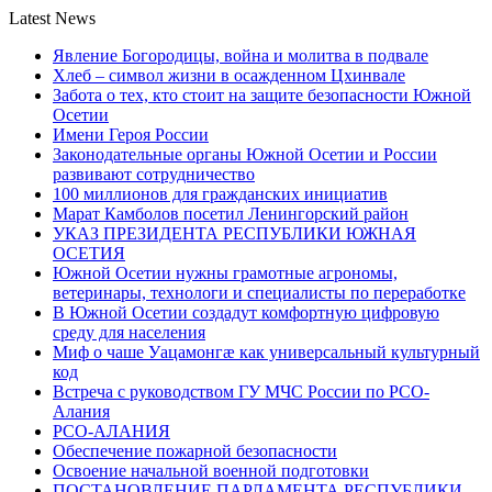
Latest News
Явление Богородицы, война и молитва в подвале
Хлеб – символ жизни в осажденном Цхинвале
Забота о тех, кто стоит на защите безопасности Южной
Осетии
Имени Героя России
Законодательные органы Южной Осетии и России
развивают сотрудничество
100 миллионов для гражданских инициатив
Марат Камболов посетил Ленингорский район
УКАЗ ПРЕЗИДЕНТА РЕСПУБЛИКИ ЮЖНАЯ
ОСЕТИЯ
Южной Осетии нужны грамотные агрономы,
ветеринары, технологи и специалисты по переработке
В Южной Осетии создадут комфортную цифровую
среду для населения
Миф о чаше Уацамонгæ как универсальный культурный
код
Встреча с руководством ГУ МЧС России по РСО-
Алания
РСО-АЛАНИЯ
Обеспечение пожарной безопасности
Освоение начальной военной подготовки
ПОСТАНОВЛЕНИЕ ПАРЛАМЕНТА РЕСПУБЛИКИ