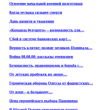
Освоение начальной военной подготовки
Когда музыка сильнее смерти
Дань памяти и уважения
«Команда будущего» – возможность для…
Сбой в системе банковских карт…
Верность клятве: подвиг медиков Цхинвала…
Война 08.08.08: рассказы очевидцев
Безопасность, правопорядок и борьба с…
От детских пробежек во дворе…
Героическая оборона Одессы от фашистских…
От идеи – к большому…
Цена европейского выбора Пашиняна
В Южной Осетии увековечили память…