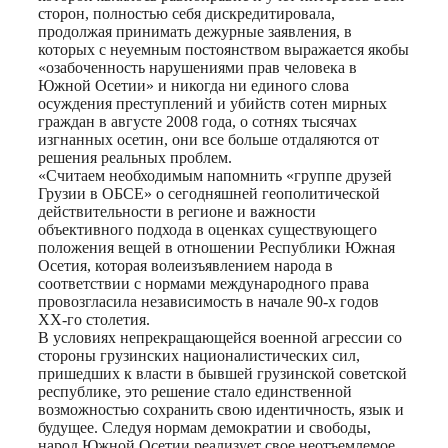
сторон, полностью себя дискредитировала,
продолжая принимать дежурные заявления, в
которых с неуемным постоянством выражается якобы
«озабоченность нарушениями прав человека в
Южной Осетии» и никогда ни единого слова
осуждения преступлений и убийств сотен мирных
граждан в августе 2008 года, о сотнях тысячах
изгнанных осетин, они все больше отдаляются от
решения реальных проблем.
«Считаем необходимым напомнить «группе друзей
Грузии в ОБСЕ» о сегодняшней геополитической
действительности в регионе и важности
объективного подхода в оценках существующего
положения вещей в отношении Республики Южная
Осетия, которая волеизъявлением народа в
соответствии с нормами международного права
провозгласила независимость в начале 90-х годов
XX-го столетия.
В условиях непрекращающейся военной агрессии со
стороны грузинских националистических сил,
пришедших к власти в бывшей грузинской советской
республике, это решение стало единственной
возможностью сохранить свою идентичность, язык и
будущее. Следуя нормам демократии и свободы,
народ Южной Осетии реализует свое неотъемлемое