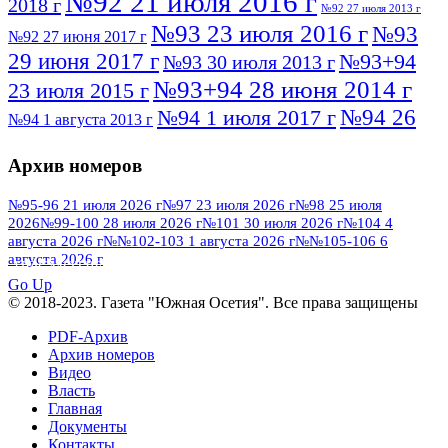
№92 21 июля 2016 г
2018 г
№92 27 июля 2013 г
№93 23 июля 2016 г
№93
№92 27 июня 2017 г
29 июня 2017 г
№93+94
№93 30 июля 2013 г
№93+94 28 июня 2014 г
23 июля 2015 г
№94 26
№94 1 июля 2017 г
№94 1 августа 2013 г
июля 2016 г
№95 4 июля 2017 г
№95 1 июля 2014 г
Архив номеров
№95 7 августа 2012 г
№95 25 июля 2015 г
№95 28 июля 2016 г
№95+96 3 августа
№95-96 21 июля 2026 г
№97 23 июля 2026 г
№98 25 июля
2026
№99-100 28 июля 2026 г
№101 30 июля 2026 г
№104 4
№96 9 августа
2013 г
№96 6 июля 2017 г
августа 2026 г
№№102-103 1 августа 2026 г
№№105-106 6
2012 г
№96+97 3 июля 2014 г
августа 2026 г
№96 28 июля 2015 г
ПОСМОТРЕТЬ ВСЕ
№96+97 30 июля 2016 г
№97
Go Up
№97 6 августа 2013 г
© 2018-2023. Газета "Южная Осетия". Все права защищены
№97 11 августа 2012 г
8 июля 2017 г
PDF-Архив
№97 30 июля 2015 г
№98 1 августа 2015 г
Архив номеров
Видео
№98 2 августа 2016 г
№98 5 июля 2014 г
№98 8
Власть
№98 14 августа 2012 г
августа 2013 г
Главная
Документы
№99 4
№98+99 11 июля 2017 г
№99 4 августа 2015 г
Контакты