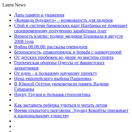
Latest News
Дань памяти и уважения
«Команда будущего» – возможность для лидеров
Сбой в системе банковских карт Нацбанка не помешает
своевременному получению заработных плат
Верность клятве: подвиг медиков Цхинвала в августе
2008 года
Война 08.08.08: рассказы очевидцев
Безопасность, правопорядок и борьба с наркоугрозой
От детских пробежек во дворе до мастера спорта
Героическая оборона Одессы от фашистских
захватчиков
От идеи – к большому научному проекту
Цена европейского выбора Пашиняна
В Южной Осетии увековечили память Вадима
Габараева
Науру, Грузия и большая геополитика
Как заставить ребенка учиться и читать летом
Время открытого разговора: Эдуард Кокойты призывает
к национальному единству