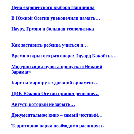
Цена европейского выбора Пашиняна
В Южной Осетии увековечили память…
Науру, Грузия и большая геополитика
Как заставить ребенка учиться и…
Время открытого разговора: Эдуард Кокойты…
Модернизация пункта пропуска «Нижний
Зарамаг»
Барс на маршруте: древний орнамент…
ЦИК Южной Осетии принял решение…
Август, который не забыть…
Документальное кино – самый честный…
Территорию парка необходимо расширять