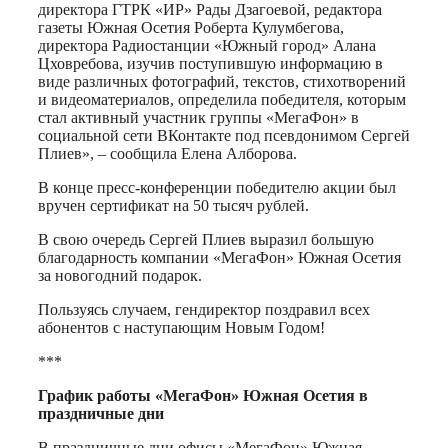
директора ГТРК «ИР» Рады Дзагоевой, редактора
газеты Южная Осетия Роберта Кулумбегова,
директора Радиостанции «Южный город» Алана
Цховребова, изучив поступившую информацию в
виде различных фотографий, текстов, стихотворений
и видеоматериалов, определила победителя, которым
стал активный участник группы «МегаФон» в
социальной сети ВКонтакте под псевдонимом Сергей
Плиев», – сообщила Елена Алборова.
В конце пресс-конференции победителю акции был
вручен сертификат на 50 тысяч рублей.
В свою очередь Сергей Плиев выразил большую
благодарность компании «МегаФон» Южная Осетия
за новогодний подарок.
Пользуясь случаем, гендиректор поздравил всех
абонентов с наступающим Новым Годом!
***
График работы «МегаФон» Южная Осетия в
праздничные дни
В праздничные дни офисы «МегаФон» Южная