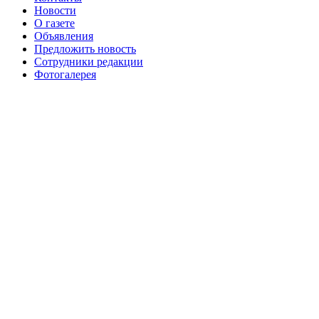
августа 2016 г
№99 16
№99 8 июля 2014 г
Новости
О газете
№99+100 10 августа 2013 г
августа 2012 г
Объявления
Предложить новость
Сотрудники редакции
Фотогалерея