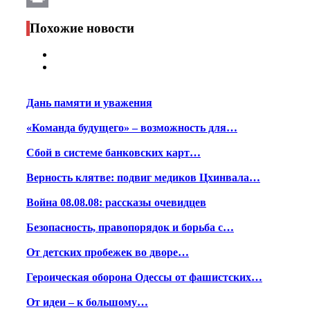
Print
Похожие новости
Дань памяти и уважения
«Команда будущего» – возможность для…
Сбой в системе банковских карт…
Верность клятве: подвиг медиков Цхинвала…
Война 08.08.08: рассказы очевидцев
Безопасность, правопорядок и борьба с…
От детских пробежек во дворе…
Героическая оборона Одессы от фашистских…
От идеи – к большому…