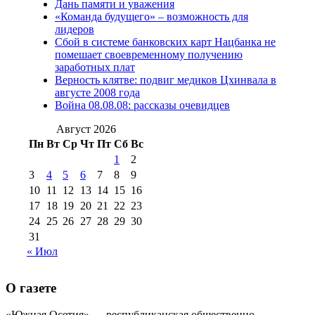
Дань памяти и уважения
2012 г
(15)
№97 30 июля 2015 г
«Команда будущего» – возможность для
(15)
лидеров
№98 1 августа 2015 г
(10)
№98 2
Сбой в системе банковских карт Нацбанка не
августа 2016 г
(10)
№98 5 июля 2014 г
(10)
помешает своевременному получению
№98 14
заработных плат
№98 8 августа 2013 г
(9)
Верность клятве: подвиг медиков Цхинвала в
августа 2012 г
(14)
августе 2008 года
№98+99 11 июля
Война 08.08.08: рассказы очевидцев
№99 4 августа
2017 г
(9)
№99 4 августа 2015 г
(6)
2016 г
(12)
№99 16
Август 2026
№99 8 июля 2014 г
(9)
Пн
Вт
Ср
Чт
Пт
Сб
Вс
№99+100 10
августа 2012 г
(11)
1
2
августа 2013 г
(12)
3
4
5
6
7
8
9
10
11
12
13
14
15
16
17
18
19
20
21
22
23
24
25
26
27
28
29
30
31
« Июл
О газете
«Южная Осетия» — республиканская общественно-