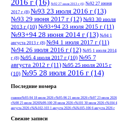
2016 г
(16)
№92 27 июня
№92 27 июля 2013 г
(6)
№93 23 июля 2016 г
(13)
2017 г
(8)
№93 29 июня 2017 г
(12)
№93 30 июля
№93+94 23 июля 2015 г
(11)
2013 г
(10)
№93+94 28 июня 2014 г
(13)
№94 1
№94 1 июля 2017 г
(11)
августа 2013 г
(8)
№94 26 июля 2016 г
(12)
№95 1 июля 2014
№95 7
№95 4 июля 2017 г
(10)
г
(8)
августа 2012 г
(11)
№95 25 июля 2015 г
№95 28 июля 2016 г
(14)
(10)
№95+96 3 августа 2013 г
(11)
№96 6
Последние номера
№96 9 августа 2012
июля 2017 г
(11)
г
(13)
№96+97 3
№96 28 июля 2015 г
(9)
главное
№93-94 18 июля 2026 г
№95-96 21 июля 2026 г
№97 23 июля 2026
г
№98 25 июля 2026
№99-100 28 июля 2026 г
№101 30 июля 2026 г
№104 4
№96+97 30 июля
июля 2014 г
(10)
августа 2026 г
№№102-103 1 августа 2026 г
№№105-106 6 августа 2026 г
2016 г
(13)
№97 8
№97 6 августа 2013 г
(6)
Свежие записи
№97 11 августа
июля 2017 г
(13)