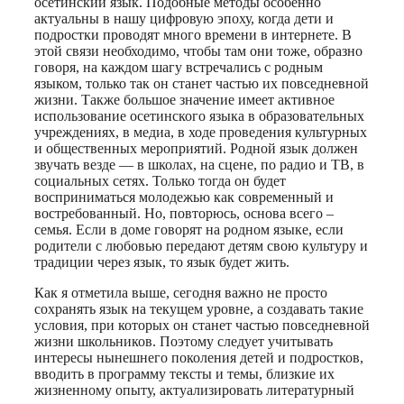
осетинский язык. Подобные методы особенно
актуальны в нашу цифровую эпоху, когда дети и
подростки проводят много времени в интернете. В
этой связи необходимо, чтобы там они тоже, образно
говоря, на каждом шагу встречались с родным
языком, только так он станет частью их повседневной
жизни. Также большое значение имеет активное
использование осетинского языка в образовательных
учреждениях, в медиа, в ходе проведения культурных
и общественных мероприятий. Родной язык должен
звучать везде — в школах, на сцене, по радио и ТВ, в
социальных сетях. Только тогда он будет
восприниматься молодежью как современный и
востребованный. Но, повторюсь, основа всего –
семья. Если в доме говорят на родном языке, если
родители с любовью передают детям свою культуру и
традиции через язык, то язык будет жить.
Как я отметила выше, сегодня важно не просто
сохранять язык на текущем уровне, а создавать такие
условия, при которых он станет частью повседневной
жизни школьников. Поэтому следует учитывать
интересы нынешнего поколения детей и подростков,
вводить в программу тексты и темы, близкие их
жизненному опыту, актуализировать литературный