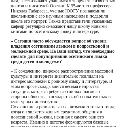
нам, рассказывают учащимся о творчестве известных
поэтов и писателей Осетии. К 95-летию профессора
Николая Габараева, ученые ЮОГУ познакомили
школьников с его научным наследием и подарили
школе его портрет. Также представители указанных
кафедр регулярно снабжают нашу школу новыми
книгами по осетинскому языку и литературе.
– Сегодня часто обсуждается вопрос об уровне
владения осетинским языком в подростковой и
молодежной среде. На Ваш взгляд, что необходимо
сделать для популяризации осетинского языка
среди детей и молодежи?
– К сожалению, широкое распространение массовой
культуры и интернета значительно повлияли на
интерес молодёжи к родному языку и литературе. В
этом вопросе складывается весьма непростая
ситуация, которая требует активных шагов со
стороны общества, государства, образовательных и
культурных институтов.
Сохранение и развитие языка возможно только тогда,
когда он является живым средством общения в
повседневной жизни, начиная с самого раннего
возраста. Именно в детстве формируются базовые