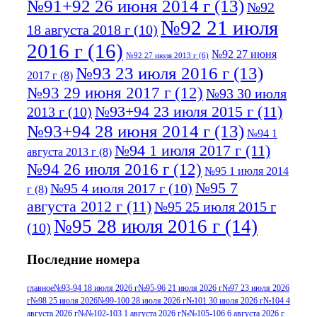
№91+92 26 июня 2014 г
(13)
№92
№92 21 июля
18 августа 2018 г
(10)
2016 г
(16)
№92 27 июня
№92 27 июля 2013 г
(6)
№93 23 июля 2016 г
(13)
2017 г
(8)
№93 29 июня 2017 г
(12)
№93 30 июля
№93+94 23 июля 2015 г
(11)
2013 г
(10)
№93+94 28 июня 2014 г
(13)
№94 1
№94 1 июля 2017 г
(11)
августа 2013 г
(8)
№94 26 июля 2016 г
(12)
№95 1 июля 2014
№95 7
№95 4 июля 2017 г
(10)
г
(8)
августа 2012 г
(11)
№95 25 июля 2015 г
№95 28 июля 2016 г
(14)
(10)
№95+96 3 августа 2013 г
(11)
№96 6
Последние номера
№96 9 августа 2012
июля 2017 г
(11)
г
(13)
№96+97 3
№96 28 июля 2015 г
(9)
главное
№93-94 18 июля 2026 г
№95-96 21 июля 2026 г
№97 23 июля 2026
г
№98 25 июля 2026
№99-100 28 июля 2026 г
№101 30 июля 2026 г
№104 4
№96+97 30 июля
июля 2014 г
(10)
августа 2026 г
№№102-103 1 августа 2026 г
№№105-106 6 августа 2026 г