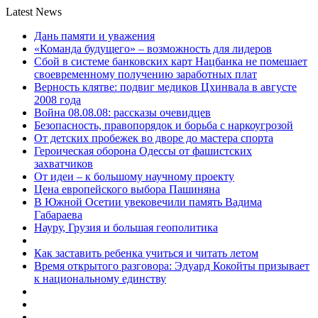
Latest News
Дань памяти и уважения
«Команда будущего» – возможность для лидеров
Сбой в системе банковских карт Нацбанка не помешает
своевременному получению заработных плат
Верность клятве: подвиг медиков Цхинвала в августе
2008 года
Война 08.08.08: рассказы очевидцев
Безопасность, правопорядок и борьба с наркоугрозой
От детских пробежек во дворе до мастера спорта
Героическая оборона Одессы от фашистских
захватчиков
От идеи – к большому научному проекту
Цена европейского выбора Пашиняна
В Южной Осетии увековечили память Вадима
Габараева
Науру, Грузия и большая геополитика
Как заставить ребенка учиться и читать летом
Время открытого разговора: Эдуард Кокойты призывает
к национальному единству