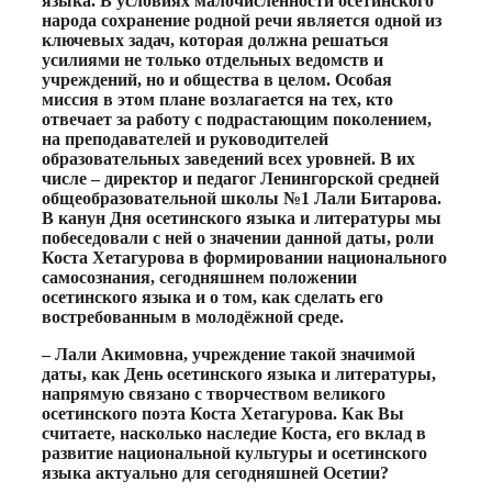
языка. В условиях малочисленности осетинского
народа сохранение родной речи является одной из
ключевых задач, которая должна решаться
усилиями не только отдельных ведомств и
учреждений, но и общества в целом. Особая
миссия в этом плане возлагается на тех, кто
отвечает за работу с подрастающим поколением,
на преподавателей и руководителей
образовательных заведений всех уровней. В их
числе – директор и педагог Ленингорской средней
общеобразовательной школы №1 Лали Битарова.
В канун Дня осетинского языка и литературы мы
побеседовали с ней о значении данной даты, роли
Коста Хетагурова в формировании национального
самосознания, сегодняшнем положении
осетинского языка и о том, как сделать его
востребованным в молодёжной среде.
– Лали Акимовна, учреждение такой значимой
даты, как День осетинского языка и литературы,
напрямую связано с творчеством великого
осетинского поэта Коста Хетагурова. Как Вы
считаете, насколько наследие Коста, его вклад в
развитие национальной культуры и осетинского
языка актуально для сегодняшней Осетии?