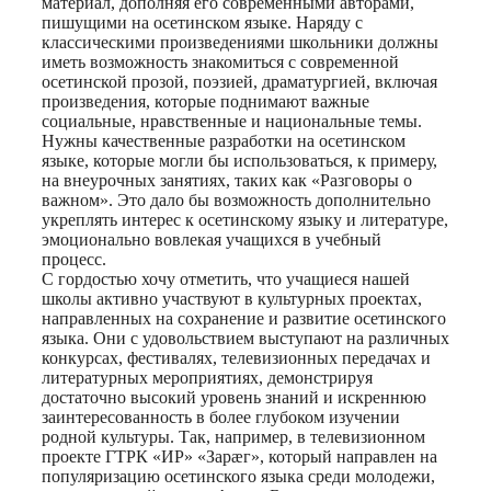
материал, дополняя его современными авторами,
пишущими на осетинском языке. Наряду с
классическими произведениями школьники должны
иметь возможность знакомиться с современной
осетинской прозой, поэзией, драматургией, включая
произведения, которые поднимают важные
социальные, нравственные и национальные темы.
Нужны качественные разработки на осетинском
языке, которые могли бы использоваться, к примеру,
на внеурочных занятиях, таких как «Разговоры о
важном». Это дало бы возможность дополнительно
укреплять интерес к осетинскому языку и литературе,
эмоционально вовлекая учащихся в учебный
процесс.
С гордостью хочу отметить, что учащиеся нашей
школы активно участвуют в культурных проектах,
направленных на сохранение и развитие осетинского
языка. Они с удовольствием выступают на различных
конкурсах, фестивалях, телевизионных передачах и
литературных мероприятиях, демонстрируя
достаточно высокий уровень знаний и искреннюю
заинтересованность в более глубоком изучении
родной культуры. Так, например, в телевизионном
проекте ГТРК «ИР» «Зарæг», который направлен на
популяризацию осетинского языка среди молодежи,