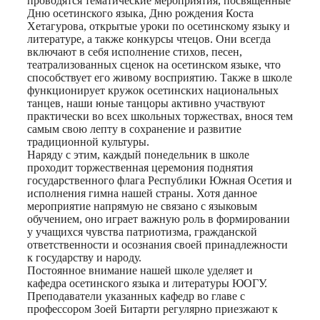
проводятся тематические мероприятия, посвященные
Дню осетинского языка, Дню рождения Коста
Хетагурова, открытые уроки по осетинскому языку и
литературе, а также конкурсы чтецов. Они всегда
включают в себя исполнение стихов, песен,
театрализованных сценок на осетинском языке, что
способствует его живому восприятию. Также в школе
функционирует кружок осетинских национальных
танцев, наши юные танцоры активно участвуют
практически во всех школьных торжествах, внося тем
самым свою лепту в сохранение и развитие
традиционной культуры.
Наряду с этим, каждый понедельник в школе
проходит торжественная церемония поднятия
государственного флага Республики Южная Осетия и
исполнения гимна нашей страны. Хотя данное
мероприятие напрямую не связано с языковым
обучением, оно играет важную роль в формировании
у учащихся чувства патриотизма, гражданской
ответственности и осознания своей принадлежности
к государству и народу.
Постоянное внимание нашей школе уделяет и
кафедра осетинского языка и литературы ЮОГУ.
Преподаватели указанных кафедр во главе с
профессором Зоей Битарти регулярно приезжают к