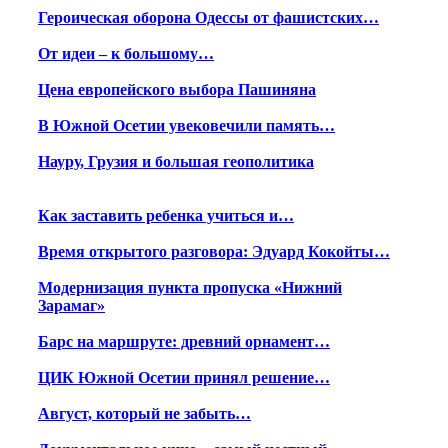
Героическая оборона Одессы от фашистских…
От идеи – к большому…
Цена европейского выбора Пашиняна
В Южной Осетии увековечили память…
Науру, Грузия и большая геополитика
Как заставить ребенка учиться и…
Время открытого разговора: Эдуард Кокойты…
Модернизация пункта пропуска «Нижний
Зарамаг»
Барс на маршруте: древний орнамент…
ЦИК Южной Осетии принял решение…
Август, который не забыть…