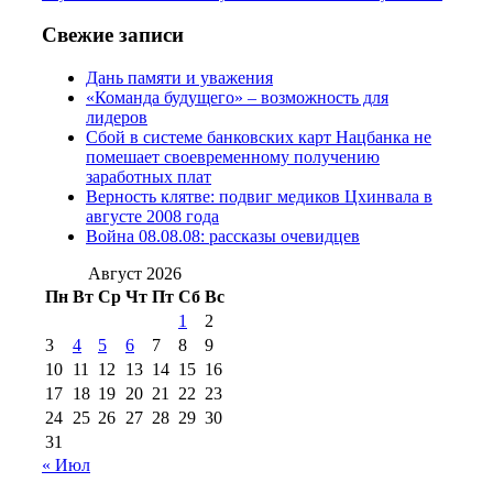
2016 г
(13)
№97 8
№97 6 августа 2013 г
(6)
Свежие записи
№97 11 августа
июля 2017 г
(13)
Дань памяти и уважения
2012 г
(15)
№97 30 июля 2015 г
«Команда будущего» – возможность для
(15)
лидеров
№98 1 августа 2015 г
(10)
№98 2
Сбой в системе банковских карт Нацбанка не
августа 2016 г
(10)
№98 5 июля 2014 г
(10)
помешает своевременному получению
№98 14
заработных плат
№98 8 августа 2013 г
(9)
Верность клятве: подвиг медиков Цхинвала в
августа 2012 г
(14)
августе 2008 года
№98+99 11 июля
Война 08.08.08: рассказы очевидцев
№99 4 августа
2017 г
(9)
№99 4 августа 2015 г
(6)
2016 г
(12)
№99 16
Август 2026
№99 8 июля 2014 г
(9)
Пн
Вт
Ср
Чт
Пт
Сб
Вс
№99+100 10
августа 2012 г
(11)
1
2
августа 2013 г
(12)
3
4
5
6
7
8
9
10
11
12
13
14
15
16
17
18
19
20
21
22
23
24
25
26
27
28
29
30
31
« Июл