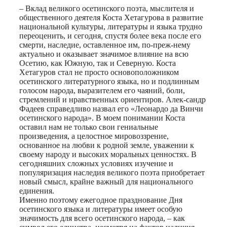
– Вклад великого осетинского поэта, мыслителя и
общественного деятеля Коста Хетагурова в развитие
национальной культуры, литературы и языка трудно
переоценить, и сегодня, спустя более века после его
смерти, наследие, оставленное им, по-преж-нему
актуально и оказывает значимое влияние на всю
Осетию, как Южную, так и Северную. Коста
Хетагуров стал не просто основоположником
осетинского литературного языка, но и подлинным
голосом народа, выразителем его чаяний, боли,
стремлений и нравственных ориентиров. Алек-сандр
Фадеев справедливо назвал его «Леонардо да Винчи
осетинского народа». В моем понимании Коста
оставил нам не только свои гениальные
произведения, а целостное мировоззрение,
основанное на любви к родной земле, уважении к
своему народу и высоких моральных ценностях. В
сегодняшних сложных условиях изучение и
популяризация наследия великого поэта приобретает
новый смысл, крайне важный для национального
единения.
Именно поэтому ежегодное празднование Дня
осетинского языка и литературы имеет особую
значимость для всего осетинского народа, – как