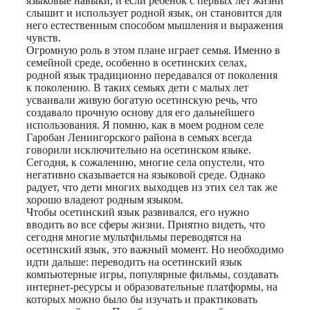
языковые навыки, и если ребенок с первых лет жизни
слышит и использует родной язык, он становится для
него естественным способом мышления и выражения
чувств.
Огромную роль в этом плане играет семья. Именно в
семейной среде, особенно в осетинских селах,
родной язык традиционно передавался от поколения
к поколению. В таких семьях дети с малых лет
усваивали живую богатую осетинскую речь, что
создавало прочную основу для его дальнейшего
использования. Я помню, как в моем родном селе
Гаробан Ленингорского района в семьях всегда
говорили исключительно на осетинском языке.
Сегодня, к сожалению, многие села опустели, что
негативно сказывается на языковой среде. Однако
радует, что дети многих выходцев из этих сел так же
хорошо владеют родным языком.
Чтобы осетинский язык развивался, его нужно
вводить во все сферы жизни. Приятно видеть, что
сегодня многие мультфильмы переводятся на
осетинский язык, это важный момент. Но необходимо
идти дальше: переводить на осетинский язык
компьютерные игры, популярные фильмы, создавать
интернет-ресурсы и образовательные платформы, на
которых можно было бы изучать и практиковать