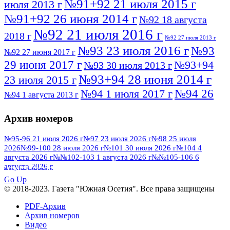
№91+92 21 июля 2015 г
июля 2013 г
№91+92 26 июня 2014 г
№92 18 августа
№92 21 июля 2016 г
2018 г
№92 27 июля 2013 г
№93 23 июля 2016 г
№93
№92 27 июня 2017 г
29 июня 2017 г
№93+94
№93 30 июля 2013 г
№93+94 28 июня 2014 г
23 июля 2015 г
№94 26
№94 1 июля 2017 г
№94 1 августа 2013 г
июля 2016 г
№95 4 июля 2017 г
№95 1 июля 2014 г
Архив номеров
№95 7 августа 2012 г
№95 25 июля 2015 г
№95 28 июля 2016 г
№95+96 3 августа
№95-96 21 июля 2026 г
№97 23 июля 2026 г
№98 25 июля
2026
№99-100 28 июля 2026 г
№101 30 июля 2026 г
№104 4
№96 9 августа
2013 г
№96 6 июля 2017 г
августа 2026 г
№№102-103 1 августа 2026 г
№№105-106 6
2012 г
№96+97 3 июля 2014 г
августа 2026 г
№96 28 июля 2015 г
ПОСМОТРЕТЬ ВСЕ
№96+97 30 июля 2016 г
№97
Go Up
№97 6 августа 2013 г
© 2018-2023. Газета "Южная Осетия". Все права защищены
№97 11 августа 2012 г
8 июля 2017 г
PDF-Архив
№97 30 июля 2015 г
№98 1 августа 2015 г
Архив номеров
Видео
№98 2 августа 2016 г
№98 5 июля 2014 г
№98 8