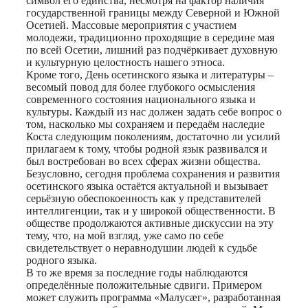
символ его единства, несмотря на фактор наличия
государственной границы между Северной и Южной
Осетией. Массовые мероприятия с участием
молодежи, традиционно проходящие в середине мая
по всей Осетии, лишний раз подчёркивает духовную
и культурную целостность нашего этноса.
Кроме того, День осетинского языка и литературы –
весомый повод для более глубокого осмысления
современного состояния национального языка и
культуры. Каждый из нас должен задать себе вопрос о
том, насколько мы сохраняем и передаём наследие
Коста следующим поколениям, достаточно ли усилий
прилагаем к тому, чтобы родной язык развивался и
был востребован во всех сферах жизни общества.
Безусловно, сегодня проблема сохранения и развития
осетинского языка остаётся актуальной и вызывает
серьёзную обеспокоенность как у представителей
интеллигенции, так и у широкой общественности. В
обществе продолжаются активные дискуссии на эту
тему, что, на мой взгляд, уже само по себе
свидетельствует о неравнодушии людей к судьбе
родного языка.
В то же время за последние годы наблюдаются
определённые положительные сдвиги. Примером
может служить программа «Малусæг», разработанная