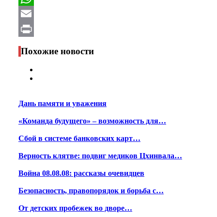
WhatsApp
Email
Print
Похожие новости
Дань памяти и уважения
«Команда будущего» – возможность для…
Сбой в системе банковских карт…
Верность клятве: подвиг медиков Цхинвала…
Война 08.08.08: рассказы очевидцев
Безопасность, правопорядок и борьба с…
От детских пробежек во дворе…