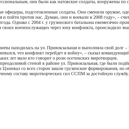
ессиональным, они были как натовские солдаты, вооружены по с
е офицеры, подготовленные солдаты. Они сменили оружие, одежд
я и пойти против нас. Думаю, они и воевали в 2008 году», – счи
а. Однако с 2004 г. у грузинского батальона ежемесячно проис
 своих военнослужащих через зону конфликта, происходило знак
риева находилась на ул. Привокзальная и выполняла свой долг –
омневался, что конфликт перейдет в войну», – сказал командую
ких лет мало кто говорит о роли осетинских миротворцев.
епреодолимой стеной в районе ул. Привокзальная, где были под
в Цхинвал со всех сторон зашли грузинские формирования, но 
ичному составу миротворческих сил ССПМ за достойную службу.