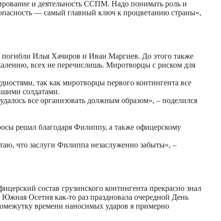
ирование и деятельность ССПМ. Надо понимать роль и
зопасность — самый главный ключ к процветанию страны»,
ой погибли Илья Хачиров и Иван Маргиев. До этого также
ожалению, всех не перечислишь. Миротворцы с риском для
удностями, так как миротворцы первого контингента все
ывшими солдатами.
 удалось все организовать должным образом», – поделился
росы решал благодаря Филиппу, а также офицерскому
таю, что заслуги Филиппа незаслуженно забыты», –
Офицерский состав грузинского контингента прекрасно знал
х. Южная Осетия как-то раз праздновала очередной День
ромежутку времени наносимых ударов я примерно