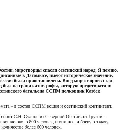
сетии, миротворцы спасли осетинский народ. Я помню,
дписанные в Дагомысе, имеют историческое значение.
рессия была приостановлена. Ввод миротворцев стал
род был на грани катастрофы, которую предотвратили
осетинского батальона ССПМ полковник Казбек
рмата – в состав ССПМ вошел и осетинский контингент.
енант С.Н. Суанов из Северной Осетии, от Грузии –
 вошло около 800 человек, и они несли боевую задачу
 количестве более 600 человек.