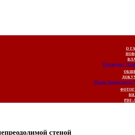
О Г
НОВ
ВЛ
Президент
Пра
ОБЩ
ДОКУ
Указы Президента
ФОТОГ
ВИ
PDF-
непреодолимой стеной