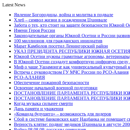
Latest News
Явление Богородицы, война и молитва в подвале
Хлеб – символ жизни в осажденном Цхинвале
Забота о тех, кто стоит на защите безопасности Южной О
Имени Героя России
Законодательные органы Южной Осетии и России развив
100 миллионов для гражданских инициатив
Марат Камболов посетил Ленингорский район
УКАЗ ПРЕЗИДЕНТА РЕСПУБЛИКИ ЮЖНАЯ ОСЕТИ
Южной Осетии нужны грамотные агрономы, ветеринары, 
В Южной Осетии создадут комфортную цифровую среду 
Миф о чаше Уацамонгæ как универсальный культурный 
Встреча с руководством ГУ МЧС России по РСО-Алания
РСО-АЛАНИЯ
Обеспечение пожарной безопасности
Освоение начальной военной подготовки
ПОСТАНОВЛЕНИЕ ПАРЛАМЕНТА РЕСПУБЛИКИ Ю
ПОСТАНОВЛЕНИЕ ПАРЛАМЕНТА РЕСПУБЛИКИ Ю
Когда музыка сильнее смерти
Дань памяти и уважения
«Команда будущего» – возможность для лидеров
Сбой в системе банковских карт Нацбанка не помешает 
Верность клятве: подвиг медиков Цхинвала в августе 200
Война 08.08.08: рассказы очевидцев