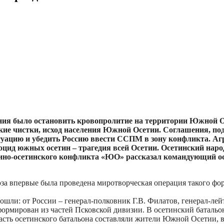
ния было остановить кровопролитие на территории Южной О
еские чистки, исход населения Южной Осетии. Соглашения, по
итуацию и убедить Россию ввести ССПМ в зону конфликта. Аг
еноцид южных осетин – трагедия всей Осетии. Осетинский на
узино-осетинского конфликта «ЮО» рассказал командующий 
за впервые была проведена миротворческая операция такого фо
ли: от России – генерал-полковник Г.В. Филатов, генерал-лейт
формирован из частей Псковской дивизии. В осетинский батальон
часть осетинского батальона составляли жители Южной Осетии, в