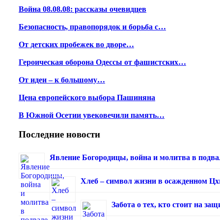
Война 08.08.08: рассказы очевидцев
Безопасность, правопорядок и борьба с…
От детских пробежек во дворе…
Героическая оборона Одессы от фашистских…
От идеи – к большому…
Цена европейского выбора Пашиняна
В Южной Осетии увековечили память…
Последние новости
Явление Богородицы, война и молитва в подва
Хлеб – символ жизни в осажденном Ц
Забота о тех, кто стоит на з