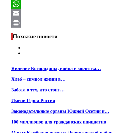
Facebook
WhatsApp
Email
Print
Похожие новости
Явление Богородицы, война и молитва…
Хлеб – символ жизни в…
Забота о тех, кто стоит…
Имени Героя России
Законодательные органы Южной Осетии и…
100 миллионов для гражданских инициатив
Марат Камболов посетил Ленингорский район