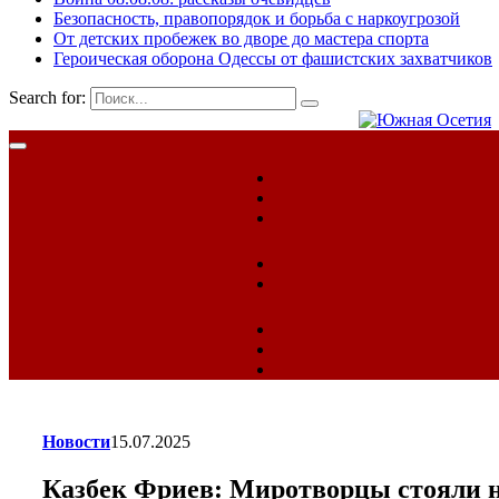
Безопасность, правопорядок и борьба с наркоугрозой
От детских пробежек во дворе до мастера спорта
Героическая оборона Одессы от фашистских захватчиков
Search for:
Новости
15.07.2025
Казбек Фриев: Миротворцы стояли 