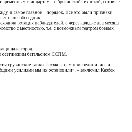
овременным стандартам – с британской техникой, готовые
у, и самое главное – порядок. Все это были признаки
тает наш собеседник.
ходила ротация наблюдателей, а через каждые два месяца
омство с местностью, т.е. с возможным театром боевых
 защищала город.
щий осетинским батальоном ССПМ.
биты грузинские танки. Позже к нам присоединились и
общими усилиями мы их остановили», – заключил Казбек