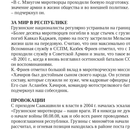
«В с. Мзиугом миротворцы проходили боевую подготовку.
значение армии в жизни общества и во внешней политике.
– подчеркнул он.
ЗА МИР В РЕСПУБЛИКЕ
Грузинские националисты регулярно устраивали на границ
«Более десятка миротворцев погибли в ходе стычек с груз
погиб Кавказ Каджаев, прямо на посту застрелили Мельсик
жизни шли на передовую. Считаю, что они максимально отв
Вспоминая службу в ССПМ, Казбек Фриев отметил, что с 19
проходили службу в Советской Армии и знали, что такое 
«В 2001 г., когда я вновь возглавил осетинский батальон 
он воспоминаниями.
К. Фриев отметил большой вклад в миротворческую миссию
«Хачиров был достойным сыном своего народа. Он успешн
составу, которые служили не хуже, чем кадровые офицеры 
Его сын Асланбек Хачиров, командир мотострелкового бат
подчеркнул наш собеседник.
ПРОВОКАЦИИ
С приходом Саакашвили к власти в 2004 г. началась эскал
«Грузинские миротворцы – наши враги. И я никогда не дум
о начале войны 08.08.08, как и обо всех ранее проводимы
провозглашения республики. Грузины с миномётов начали
рассчитал, и огневая позиция находилась в районе поста 