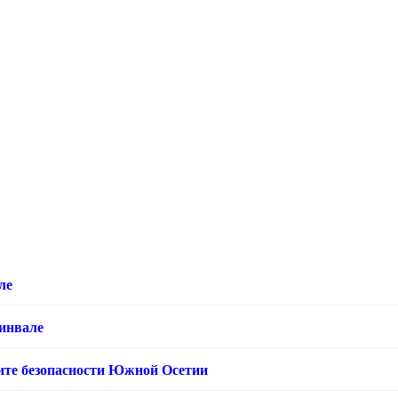
ле
хинвале
ащите безопасности Южной Осетии