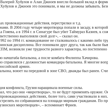
 Валерий Хубулов и Алан Джиоев внесли большой вклад в форм
 Хубулов и Джиоев это понимали, и мы не должны забывать. Бе
ах провокационные действия, перестрелки и т.д.
инами. В 2004 году четыре миротворца попали в засаду, в котор
а Гояева, а в 1994 г. в Синагуре был убит Таймураз Казиев, к с
етственно выполняли свой долг», – сказал он.
92 по 1994 гг. командование не сталкивалось с какими-либо тр
воинская дисциплина. Все понимали друг друга, так как были б
ССПМ, возникли уже трудности разного характера, но постепенно
 начштаба батальона, а после комбата Филиппа Хачирова.
о справлялся с должностью командира батальона. Я многие воп
российской армии.
альона, воюет на передовой в зоне СВО, дважды был ранен. Счи
ация конфликта, Грузия наращивала военные силы.
ал, что раз они «миротворцы», то не будут применять оружие. 
х провокационных действиях, более того, сами участвовали в ни
 стрелять по собравшимся на площади мирным гражданам. По п
грузинских миротворцев», – вспоминает Фриев.