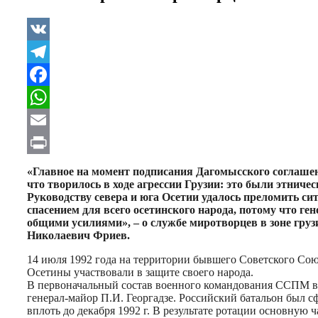
VK
Telegram
Facebook
WhatsApp
Email
Print
«Главное на момент подписания Дагомысского соглаше
что творилось в ходе агрессии Грузии: это были этнич
Руководству севера и юга Осетии удалось преломить с
спасением для всего осетинского народа, потому что г
общими усилиями», – о службе миротворцев в зоне гр
Николаевич Фриев.
14 июля 1992 года на территории бывшего Советского Сою
Осетины участвовали в защите своего народа.
В первоначальный состав военного командования ССПМ вош
генерал-майор П.И. Георгадзе. Российский батальон был с
вплоть до декабря 1992 г. В результате ротации основную 