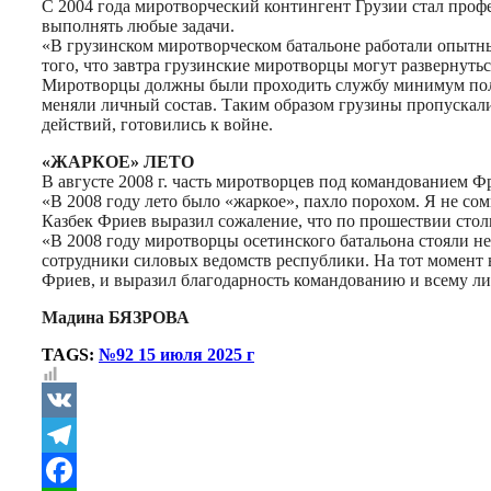
С 2004 года миротворческий контингент Грузии стал проф
выполнять любые задачи.
«В грузинском миротворческом батальоне работали опытны
того, что завтра грузинские миротворцы могут развернутьс
Миротворцы должны были проходить службу минимум полгод
меняли личный состав. Таким образом грузины пропускали
действий, готовились к войне.
«ЖАРКОЕ» ЛЕТО
В августе 2008 г. часть миротворцев под командованием Ф
«В 2008 году лето было «жаркое», пахло порохом. Я не с
Казбек Фриев выразил сожаление, что по прошествии столь
«В 2008 году миротворцы осетинского батальона стояли н
сотрудники силовых ведомств республики. На тот момент 
Фриев, и выразил благодарность командованию и всему л
Мадина БЯЗРОВА
TAGS:
№92 15 июля 2025 г
VK
Telegram