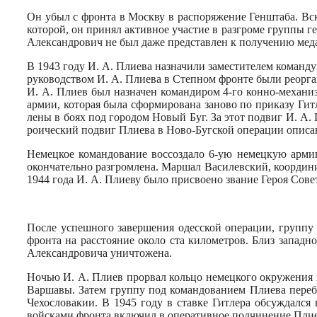
Он убыл с фронта в Москву в распоряжение Генштаба. Вск
кото­рой, он принял активное участие в разгроме группы 
Александрович не был даже представ­лен к получению мед
В 1943 году И. А. Плиева назначи­ли заместителем команд
руководством И. А. Плиева в Степ­ном фронте были реорг
И. А. Плиев был назначен командиром 4-го конно-механиз
армии, которая была сформирована заново по приказу Ги
лены в боях под городом Новый Буг. За этот подвиг И. А.
роический подвиг Плиева в Ново-Бугской операции описа
Немецкое командование воссозда­ло 6-ую немецкую арми
окончательно разгромлена. Маршал Василевский, координи
1944 года И. А. Плиеву было присво­ено звание Героя Сове
После успешного завершения одес­ской операции, группу 
фронта на расстояние около ста километров. Близ запад
Александровича уничтожена.
Но­чью И. А. Плиев прорвал кольцо немецкого окружения 
Варшавы. Затем группу под командова­нием Плиева переб
Чехосло­вакии. В 1945 году в ставке Гитлера обсуждалс
войсками фронта включил в оперативное подчинение Плиева