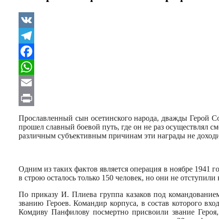
VK
Telegram
Facebook
WhatsApp
Email
Print
Прославленный сын осетинского народа, дважды Герой Со
прошел славный боевой путь, где он не раз осуществлял с
раз­личным субъективным причинам эти награды не доходи
Одним из таких фактов является операция в ноябре 1941 
в строю осталось только 150 человек, но они не отступили 
По приказу И. Плиева груп­па казаков под командование
званию Героев. Командир корпуса, в состав которого вхо
Комдиву Панфилову посмертно прис­воили звание Героя, 