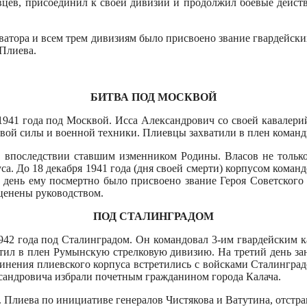
овцев, присоединил к своей ди­визии и продолжил боевые дейст
ватора и всем трем дивизиям было присвоено зва­ние гвардейск
 Плиева.
БИТВА ПОД МОСКВОЙ
 1941 года под Москвой. Исса Александрович со сво­ей кавале
й силы и военной тех­ники. Плиевцы захватили в плен ко­манди
, впоследст­вии ставшим изменником Родины. Власов не только
а. До 18 декабря 1941 года (дня своей смерти) корпусом командо
 день ему посмертно было присвоено звание Героя Советского 
оценены руководством.
ПОД СТАЛИНГРАДОМ
 1942 года под Сталинградом. Он командовал 3-им гвардейским
ватил в плен Ру­мынскую стрелковую дивизию. На третий день 
динения плиевского корпуса встретились с войсками Сталинград
сандровича из­брали почетным гражданином города Калача.
 Плиева по инициативе генералов Чистякова и Ватутина, отстра