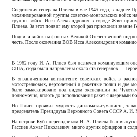
Соединения генерала Плие­ва в мае 1945 года, западнее 
механизированной группы со­ветско-монгольских войск на
группы войск. Исса Алек­сандрович в городе Жэхэ прину
Плиева. За этот подвиг ему второй раз присвоили звание 
Подвиги войск на фронтах Вели­кой Отечественной под ко
честь. После окончания ВОВ Исса Александрович командо
В 1962 году И. А. Плиев был наз­начен командующим опе
США, сюда были направлены около ста генералов — Герое
В ограниченном контингенте совет­ских войск в распо
мотострелко­вых, вертолетный и ракетные полки и две м
было замаскировано под видом экспедиции на Чукотку
полномочия, вплоть до использования ракет с ядерными б
Но Плиев проявил мудрость дипломата-гуманиста, талан
председатель Прези­диума Верховного Совета СССР А. И. 
На острове Куба переводчиком И. А. Плиева был выпускн
Гассиев Ахмат Николаевич, много других офицеров и солд