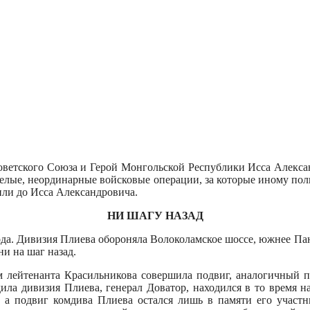
ветского Союза и Герой Монгольской Респуб­лики Исса Алекс
мелые, неординарные войсковые операции, за которые ино­му пол
ли до Исса Алек­сандровича.
НИ ШАГУ НАЗАД
года. Дивизия Плиева обороняла Волоколамское шоссе, южнее Па
ни на шаг назад.
м лейте­нанта Красильникова совершила под­виг, аналогичный п
дила дивизия Плиева, генерал Доватор, находился в то время 
а подвиг комди­ва Плиева остался лишь в памяти его участн