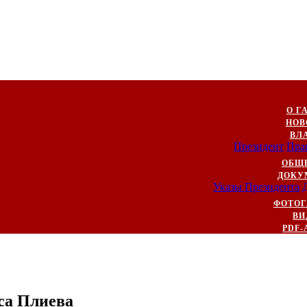
О Г
НОВ
ВЛ
Президент
Пра
ОБЩ
ДОКУ
Указы Президента
ФОТОГ
ВИ
PDF-
са Плиева