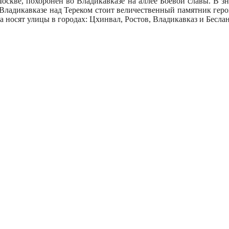
оскве, похо­ронен во Владикавказе на аллее Бое­вой славы. В 
о Владикавказе над Тереком стоит величественный па­мятник г
 носят улицы в городах: Цхинвал, Ростов, Владикав­каз и Беслан