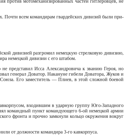
вия против мотомеханизированных частей гитлеровцев, не
их. Почти всем коман­дирам гвардейских дивизий были при­
рийской дивизией разгромил немецкую стрелковую дивизию,
ра немецкой дивизии с его шта­бом.
 не представил Ис­са Александровича к званию Героя, но
вал генерал Дова­тор. Накануне гибели Доватора, Жу­ков и
Союза. Его замес­титель — Плиев, в этой сложной бое­вой
 кавкорпусом, входившим в ударную группу Юго-Западного
занял командный пункт командующего 6-ой немецкой армии
ского фронта и прочно замкнули кольцо окружения вокруг
нили от должности командира 3-го кавкорпуса.