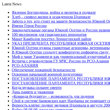
Latest News
Явление Богородицы, война и молитва в подвале
Хлеб – символ жизни в осажденном Цхинвале
Забота о тех, кто стоит на защите безопасности Южной О
Имени Героя России
Законодательные органы Южной Осетии и России развив
100 миллионов для гражданских инициатив
Марат Камболов посетил Ленингорский район
УКАЗ ПРЕЗИДЕНТА РЕСПУБЛИКИ ЮЖНАЯ ОСЕТИ
Южной Осетии нужны грамотные агрономы, ветеринары, 
В Южной Осетии создадут комфортную цифровую среду 
Миф о чаше Уацамонгæ как универсальный культурный 
Встреча с руководством ГУ МЧС России по РСО-Алания
РСО-АЛАНИЯ
Обеспечение пожарной безопасности
Освоение начальной военной подготовки
ПОСТАНОВЛЕНИЕ ПАРЛАМЕНТА РЕСПУБЛИКИ Ю
ПОСТАНОВЛЕНИЕ ПАРЛАМЕНТА РЕСПУБЛИКИ Ю
Когда музыка сильнее смерти
Дань памяти и уважения
«Команда будущего» – возможность для лидеров
Сбой в системе банковских карт Нацбанка не помешает 
Верность клятве: подвиг медиков Цхинвала в августе 200
Война 08.08.08: рассказы очевидцев