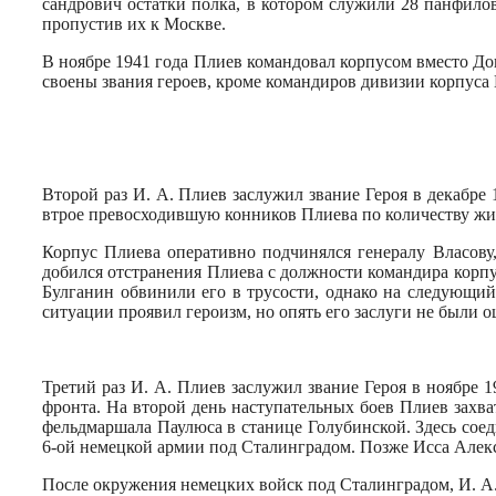
сандрович ос­татки полка, в котором служили 28 панфил
пропустив их к Моск­ве.
В ноябре 1941 года Плиев командо­вал корпусом вместо До
своены звания героев, кроме команди­ров дивизии корпуса
Второй раз И. А. Плиев заслужил звание Героя в декабре
втрое превосходившую конников Плиева по количеству живо
Корпус Плиева оперативно под­чинялся генералу Власову
добился отстранения Плиева с должности командира корпус
Булганин обвинили его в трусо­сти, однако на следующий
ситуации проявил героизм, но опять его заслуги не были 
Третий раз И. А. Плиев заслужил звание Героя в ноябре
фронта. На второй день наступатель­ных боев Плиев зах
фельдмаршала Паулюса в станице Голубинской. Здесь сое
6-ой немецкой армии под Сталингра­дом. Позже Исса Алек
После окружения немецких войск под Сталинградом, И. А.