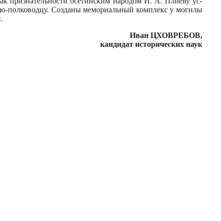
знак признательности осетинским народом И. А. Плиеву ус­
ерою-полководцу. Созданы мемориальный комплекс у могилы
.
Иван ЦХОВРЕБОВ,
кандидат исторических наук