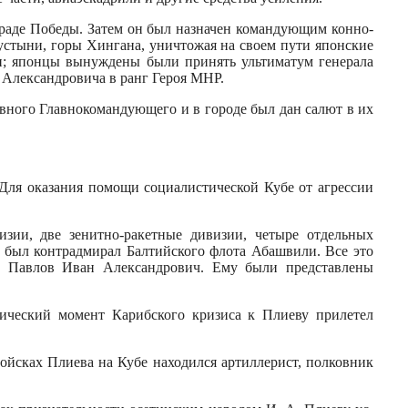
Параде Победы. Затем он был назначен командующим конно-
пустыни, горы Хингана, уничтожая на своем пути японские
ен; японцы вы­нуждены были принять ультиматум генерала
 Александро­вича в ранг Героя МНР.
вного Главнокоман­дующего и в городе был дан салют в их
 Для оказания помощи социалистической Кубе от агрессии
зии, две зенитно-ракетные диви­зии, четыре отдельных
а был контрадмирал Балтийского флота Абашвили. Все это
м Павлов Иван Александрович. Ему были представле­ны
тичес­кий момент Карибского кризиса к Плиеву прилетел
ойсках Плиева на Кубе находился артиллерист, полковник