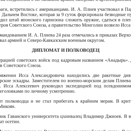
Праги, встретились с американцами. И. А. Плиев участвовал в 
 Даль­нем Востоке, которая за 9 суток фор­сировала безводные 
дил штаб японского гарнизона сложить оружие, сдаться в пл
Героя Советского Союза, а правительство Монголии возвело Исса
мандовани­ем И. А. Плиева 24 раза отмечались в приказах Верхо
вал армией и Северо-Кавказским военным округом.
ДИПЛОМАТ И ПОЛКОВОДЕЦ
рацией совет­ских войск под кадровым названием «Анадырь».
в Советского Союза.
ряжении Исса Александровича находились две ракетные диви
орские эскадры. Заместителем по военно-морским делам Плиев
. Исса Алексеевич руководил экспеди­цией под псевдонимо
оеголовка­ми по личному усмотрению.
т полководца и не стал при­бегать к крайним мерам. В кри
Микоян.
ик Гаванского университета цхинвалец Владимир Джиоев. В в
ат осетин.