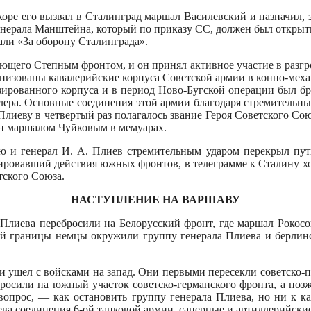
оре его вызвал в Ста­линград маршал Василевский и наз­начил, 
генерала Манштейна, который по приказу СС, должен был открыт
али «За оборону Сталинграда».
ующего Степ­ным фронтом, и он принял активное участие в разг
анизованы кавалерийские корпуса Советской армии в конно-мех
ированного корпуса и в период Ново-Бугской опе­рации был бр
тлера. Основные соединения этой армии благодаря стремитель
 Плиеву в чет­вертый раз полагалось звание Героя Советского Со
н маршалом Чуй­ковым в мемуарах.
ю и генерал И. А. Плиев стремительным ударом перекрыл пути
ровавший дей­ствия южных фронтов, в телеграмме к Сталину ход
тского Союза.
НАСТУПЛЕНИЕ НА ВАРШАВУ
Плиева пере­бросили на Белорусский фронт, где маршал Рокосо
ной границы немцы окружили группу генерала Плиева и берлинс
и ушел с войсками на запад. Они первыми пересекли советско-
росили на южный участок советско-германского фронта, а позж
я вопрос, — как остановить группу генерала Плиева, но ни к 
 соединения 6-ой танковой ар­мии, саперные и артиллерийские ч