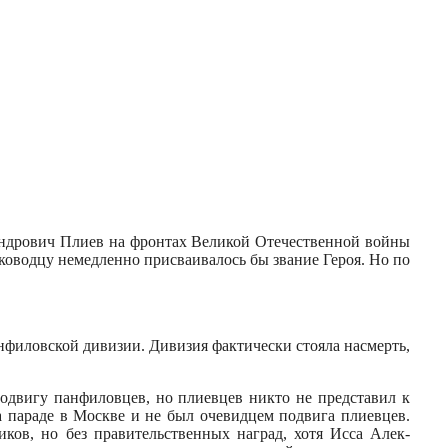
андрович Плиев на фронтах Вели­кой Отечественной войны
ководцу немедленно присваи­валось бы звание Героя. Но по
нфиловской дивизии. Дивизия фактически стояла насмерть,
одвигу панфилов­цев, но плиевцев никто не представил к
на параде в Москве и не был очевидцем подвига плиевцев.
иков, но без правительственных наград, хотя Исса Алек-