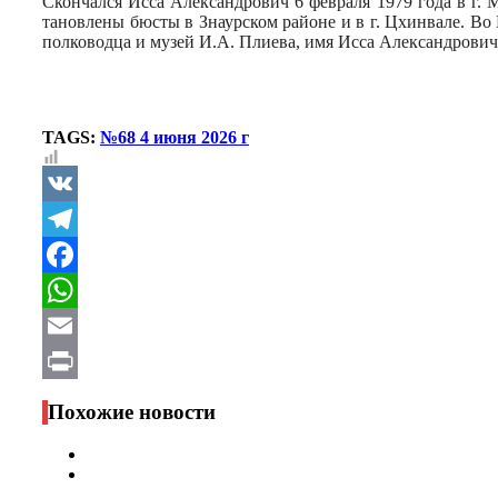
Скончался Исса Александрович 6 февраля 1979 года в г. М
тановлены бюсты в Знаурском райо­не и в г. Цхинвале. В
полководца и музей И.А. Плиева, имя Исса Александровича
TAGS:
№68 4 июня 2026 г
VK
Telegram
Facebook
WhatsApp
Email
Print
Похожие новости