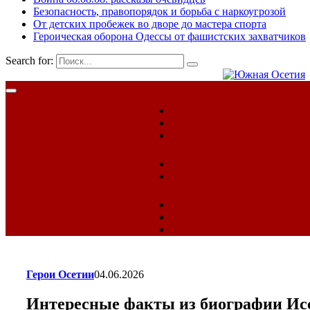
Безопасность, правопорядок и борьба с наркоугрозой
От детских пробежек во дворе до мастера спорта
Героическая оборона Одессы от фашистских захватчиков
Search for:
Герои Осетии
04.06.2026
Интересные факты из биографии Ис