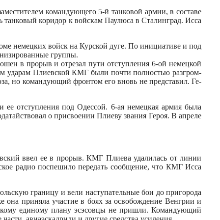
заместителем командующего 5-й танковой армии, в составе
ь танковый коридор к вой­скам Паулюса в Сталинград. Исса
роме немецких войск на Курской дуге. По инициативе и под
анизированные группы.
ошен в прорыв и отре­зал пути отступления 6-ой немецкой
ным ударам Плиевской КМГ были почти полностью разгром­
юза, но командующий фронтом его вновь не представил. Ге­
 ее отступления под Одессой. 6-ая немецкая армия была
атайствовал о присвое­нии Плиеву звания Героя. В апреле
вский ввел ее в про­рыв. КМГ Плиева удалилась от ли­нии
кое радио поспеши­ло передать сообщение, что КМГ Ис­са
польскую границу и вели наступательные бои до пригорода
е она приняла участие в боях за освобождение Венгрии и
ка­кому единому плану эсэсовцы не при­шли. Командующий
ас­ти, авиаэскадрили и другие средства усиления.