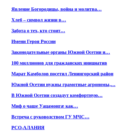
Явление Богородицы, война и молитва…
Хлеб – символ жизни в…
Забота о тех, кто стоит…
Имени Героя России
Законодательные органы Южной Осетии и…
100 миллионов для гражданских инициатив
Марат Камболов посетил Ленингорский район
Южной Осетии нужны грамотные агрономы,…
В Южной Осетии создадут комфортную…
Миф о чаше Уацамонгæ как…
Встреча с руководством ГУ МЧС…
РСО-АЛАНИЯ