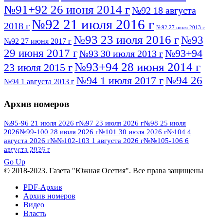
№91+92 26 июня 2014 г
№92 18 августа
№92 21 июля 2016 г
2018 г
№92 27 июля 2013 г
№93 23 июля 2016 г
№93
№92 27 июня 2017 г
29 июня 2017 г
№93+94
№93 30 июля 2013 г
№93+94 28 июня 2014 г
23 июля 2015 г
№94 26
№94 1 июля 2017 г
№94 1 августа 2013 г
июля 2016 г
№95 4 июля 2017 г
№95 1 июля 2014 г
Архив номеров
№95 7 августа 2012 г
№95 25 июля 2015 г
№95 28 июля 2016 г
№95+96 3 августа
№95-96 21 июля 2026 г
№97 23 июля 2026 г
№98 25 июля
2026
№99-100 28 июля 2026 г
№101 30 июля 2026 г
№104 4
№96 9 августа
2013 г
№96 6 июля 2017 г
августа 2026 г
№№102-103 1 августа 2026 г
№№105-106 6
2012 г
№96+97 3 июля 2014 г
августа 2026 г
№96 28 июля 2015 г
ПОСМОТРЕТЬ ВСЕ
№96+97 30 июля 2016 г
№97
Go Up
№97 6 августа 2013 г
© 2018-2023. Газета "Южная Осетия". Все права защищены
№97 11 августа 2012 г
8 июля 2017 г
PDF-Архив
№97 30 июля 2015 г
№98 1 августа 2015 г
Архив номеров
Видео
№98 2 августа 2016 г
№98 5 июля 2014 г
№98 8
Власть