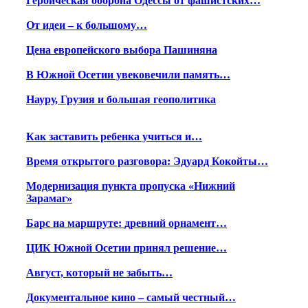
Героическая оборона Одессы от фашистских…
От идеи – к большому…
Цена европейского выбора Пашиняна
В Южной Осетии увековечили память…
Науру, Грузия и большая геополитика
Как заставить ребенка учиться и…
Время открытого разговора: Эдуард Кокойты…
Модернизация пункта пропуска «Нижний
Зарамаг»
Барс на маршруте: древний орнамент…
ЦИК Южной Осетии принял решение…
Август, который не забыть…
Документальное кино – самый честный…