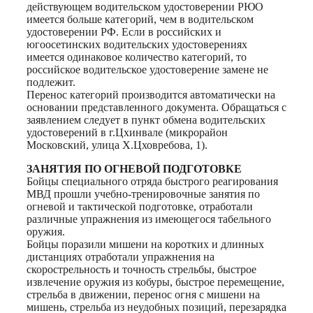
действующем водительском удостоверении РЮО
имеется больше категорий, чем в водительском
удостоверении РФ. Если в российских и
югоосетинских водительских удостоверениях
имеется одинаковое количество категорий, то
российское водительское удостоверение замене не
подлежит.
Перенос категорий производится автоматически на
основании представленного документа. Обращаться с
заявлением следует в пункт обмена водительских
удостоверений в г.Цхинвале (микрорайон
Московский, улица Х.Цховребова, 1).
ЗАНЯТИЯ ПО ОГНЕВОЙ ПОДГОТОВКЕ
Бойцы специального отряда быстрого реагирования
МВД прошли учебно-тренировочные занятия по
огневой и тактической подготовке, отработали
различные упражнения из имеющегося табельного
оружия.
Бойцы поразили мишени на коротких и длинных
дистанциях отработали упражнения на
скорострельность и точность стрельбы, быстрое
извлечение оружия из кобуры, быстрое перемещение,
стрельба в движении, перенос огня с мишени на
мишень, стрельба из неудобных позиций, перезарядка