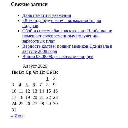
№97 6 августа 2013 г
(6)
Свежие записи
№97 11 августа
июля 2017 г
(13)
Дань памяти и уважения
2012 г
(15)
№97 30 июля 2015 г
«Команда будущего» – возможность для
(15)
лидеров
№98 1 августа 2015 г
(10)
№98 2
Сбой в системе банковских карт Нацбанка не
августа 2016 г
(10)
№98 5 июля 2014 г
(10)
помешает своевременному получению
№98 14
заработных плат
№98 8 августа 2013 г
(9)
Верность клятве: подвиг медиков Цхинвала в
августа 2012 г
(14)
августе 2008 года
№98+99 11 июля
Война 08.08.08: рассказы очевидцев
№99 4 августа
2017 г
(9)
№99 4 августа 2015 г
(6)
2016 г
(12)
№99 16
Август 2026
№99 8 июля 2014 г
(9)
Пн
Вт
Ср
Чт
Пт
Сб
Вс
№99+100 10
августа 2012 г
(11)
1
2
августа 2013 г
(12)
3
4
5
6
7
8
9
10
11
12
13
14
15
16
17
18
19
20
21
22
23
24
25
26
27
28
29
30
31
« Июл