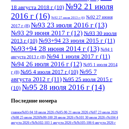
№92 21 июля
18 августа 2018 г
(10)
2016 г
(16)
№92 27 июня
№92 27 июля 2013 г
(6)
№93 23 июля 2016 г
(13)
2017 г
(8)
№93 29 июня 2017 г
(12)
№93 30 июля
№93+94 23 июля 2015 г
(11)
2013 г
(10)
№93+94 28 июня 2014 г
(13)
№94 1
№94 1 июля 2017 г
(11)
августа 2013 г
(8)
№94 26 июля 2016 г
(12)
№95 1 июля 2014
№95 7
№95 4 июля 2017 г
(10)
г
(8)
августа 2012 г
(11)
№95 25 июля 2015 г
№95 28 июля 2016 г
(14)
(10)
№95+96 3 августа 2013 г
(11)
№96 6
Последние номера
№96 9 августа 2012
июля 2017 г
(11)
г
(13)
№96+97 3
№96 28 июля 2015 г
(9)
главное
№93-94 18 июля 2026 г
№95-96 21 июля 2026 г
№97 23 июля 2026
г
№98 25 июля 2026
№99-100 28 июля 2026 г
№101 30 июля 2026 г
№104 4
№96+97 30 июля
июля 2014 г
(10)
августа 2026 г
№№102-103 1 августа 2026 г
№№105-106 6 августа 2026 г
2016 г
(13)
№97 8