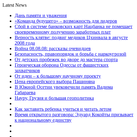
Latest News
Дань памяти и уважения
«Команда будущего» – возможность для лидеров
Сбой в системе банковских карт Нацбанка не помешает
своевременному получению заработных плат
Верность клятве: подвиг медиков Цхинвала в августе
2008 года
Война 08.08.08: рассказы очевидцев
Безопасность, правопорядок и борьба с наркоугрозой
От детских пробежек во дворе до мастера спорта
Героическая оборона Одессы от фашистских
захватчиков
От идеи – к большому научному проекту
Цена европейского выбора Пашиняна
В Южной Осетии увековечили память Вадима
Габараева
Науру, Грузия и большая геополитика
Как заставить ребенка учиться и читать летом
Время открытого разговора: Эдуард Кокойты призывает
к национальному единству