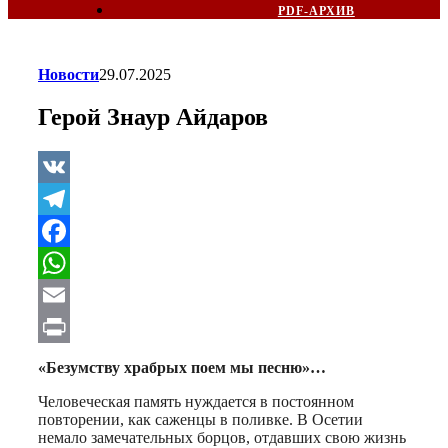
PDF-АРХИВ
Новости
29.07.2025
Герой Знаур Айдаров
VK
Telegram
Facebook
WhatsApp
Email
Print
«Безумству храбрых поем мы песню»…
Человеческая память нуждается в постоянном
повторении, как саженцы в поливке. В Осетии
немало замечательных борцов, отдавших свою жизнь