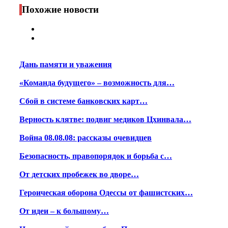
Print
Похожие новости
Дань памяти и уважения
«Команда будущего» – возможность для…
Сбой в системе банковских карт…
Верность клятве: подвиг медиков Цхинвала…
Война 08.08.08: рассказы очевидцев
Безопасность, правопорядок и борьба с…
От детских пробежек во дворе…
Героическая оборона Одессы от фашистских…
От идеи – к большому…