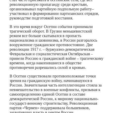
революционную пропаганду среди крестьян,
организовывал партийную подпольную работу–
участвовал в формировании партизанских отрядов,
руководстве подготовкой восстания.
В это время вокруг Осетии события принимали
трагический оборот. В Грузии меньшевистский
режим все больше скатывался в пропасть
национализма и шовинизма, в России разгоралось
вооруженное гражданское противостояние. Две
революции 1917 г. – буржуазно-демократическая
Февральская и социалистическая Октябрьская –
привели Россию к гражданской войне – трагическому
времени, когда накопившиеся в обществе
противоречия разрешались силой и кровью.
В Осетии существовали противоположные точки
зрения на гражданскую войну, начинавшуюся в
России. Значительная часть интеллигенции стояла за
невмешательство в военные конфликты, призывая к
самоопределению единой Осетии в составе
демократической России, к мирному национально-
государст-венному строительству, Революционная
партия «Чермен» поддерживала большевиков,
захвативших власть в центре России.