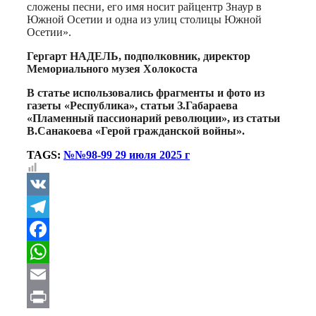
сложены песни, его имя носит райцентр Знаур в
Южной Осетии и одна из улиц столицы Южной
Осетии».
Гергарт НАДЕЛЬ, подполковник, директор
Мемориального музея Холокоста
В статье использовались фрагменты и фото из
газеты «Республика», статьи З.Габараева
«Пламенный пассионарий революции», из статьи
В.Санакоева «Герой гражданской войны».
TAGS:
№№98-99 29 июля 2025 г
VK
Telegram
Facebook
WhatsApp
Email