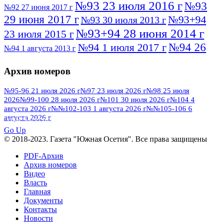
№93 23 июля 2016 г
№93
№92 27 июня 2017 г
29 июня 2017 г
№93+94
№93 30 июля 2013 г
№93+94 28 июня 2014 г
23 июля 2015 г
№94 26
№94 1 июля 2017 г
№94 1 августа 2013 г
июля 2016 г
№95 4 июля 2017 г
№95 1 июля 2014 г
Архив номеров
№95 7 августа 2012 г
№95 25 июля 2015 г
№95 28 июля 2016 г
№95+96 3 августа
№95-96 21 июля 2026 г
№97 23 июля 2026 г
№98 25 июля
2026
№99-100 28 июля 2026 г
№101 30 июля 2026 г
№104 4
№96 9 августа
2013 г
№96 6 июля 2017 г
августа 2026 г
№№102-103 1 августа 2026 г
№№105-106 6
2012 г
№96+97 3 июля 2014 г
августа 2026 г
№96 28 июля 2015 г
ПОСМОТРЕТЬ ВСЕ
№96+97 30 июля 2016 г
№97
Go Up
№97 6 августа 2013 г
© 2018-2023. Газета "Южная Осетия". Все права защищены
№97 11 августа 2012 г
8 июля 2017 г
PDF-Архив
№97 30 июля 2015 г
№98 1 августа 2015 г
Архив номеров
Видео
№98 2 августа 2016 г
№98 5 июля 2014 г
№98 8
Власть
№98 14 августа 2012 г
августа 2013 г
Главная
Документы
№99 4
№98+99 11 июля 2017 г
№99 4 августа 2015 г
Контакты
августа 2016 г
№99 16
№99 8 июля 2014 г
Новости