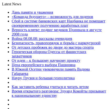
Latest News
Дань памяти и уважения
«Команда будущего» – возможность для лидеров
Сбой в системе банковских карт Нацбанка не помешает
своевременному получению заработных плат
Верность клятве: подвиг медиков Цхинвала в августе
2008 года
Война 08.08.08: рассказы очевидцев
Безопасность, правопорядок и борьба с наркоугрозой
От детских пробежек во дворе до мастера спорта
Героическая оборона Одессы от фашистских
захватчиков
От идеи – к большому научному проекту
Цена европейского выбора Пашиняна
В Южной Осетии увековечили память Вадима
Габараева
Науру, Грузия и большая геополитика
Как заставить ребенка учиться и читать летом
Время открытого разговора: Эдуард Кокойты призывает
к национальному единству