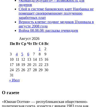
«Команда будущего» – возможность для
(15)
лидеров
№98 1 августа 2015 г
(10)
№98 2
Сбой в системе банковских карт Нацбанка не
августа 2016 г
(10)
№98 5 июля 2014 г
(10)
помешает своевременному получению
№98 14
заработных плат
№98 8 августа 2013 г
(9)
Верность клятве: подвиг медиков Цхинвала в
августа 2012 г
(14)
августе 2008 года
№98+99 11 июля
Война 08.08.08: рассказы очевидцев
№99 4 августа
2017 г
(9)
№99 4 августа 2015 г
(6)
2016 г
(12)
№99 16
Август 2026
№99 8 июля 2014 г
(9)
Пн
Вт
Ср
Чт
Пт
Сб
Вс
№99+100 10
августа 2012 г
(11)
1
2
августа 2013 г
(12)
3
4
5
6
7
8
9
10
11
12
13
14
15
16
17
18
19
20
21
22
23
24
25
26
27
28
29
30
31
« Июл
О газете
«Южная Осетия» — республиканская общественно-
политическая газета, издается с января 1983 года как