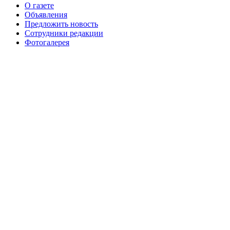
О газете
№99+100 10 августа 2013 г
августа 2012 г
Объявления
Предложить новость
Сотрудники редакции
Фотогалерея