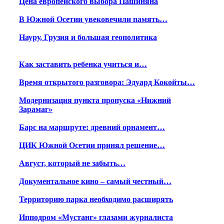
Цена европейского выбора Пашиняна
В Южной Осетии увековечили память…
Науру, Грузия и большая геополитика
Как заставить ребенка учиться и…
Время открытого разговора: Эдуард Кокойты…
Модернизация пункта пропуска «Нижний
Зарамаг»
Барс на маршруте: древний орнамент…
ЦИК Южной Осетии принял решение…
Август, который не забыть…
Документальное кино – самый честный…
Территорию парка необходимо расширять
Ипподром «Мустанг» глазами журналиста