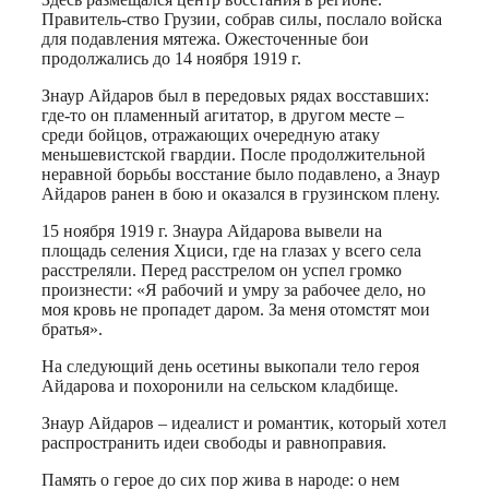
Правитель-ство Грузии, собрав силы, послало войска
для подавления мятежа. Ожесточенные бои
продолжались до 14 ноября 1919 г.
Знаур Айдаров был в передовых рядах восставших:
где-то он пламенный агитатор, в другом месте –
среди бойцов, отражающих очередную атаку
меньшевистской гвардии. После продолжительной
неравной борьбы восстание было подавлено, а Знаур
Айдаров ранен в бою и оказался в грузинском плену.
15 ноября 1919 г. Знаура Айдарова вывели на
площадь селения Хциси, где на глазах у всего села
расстреляли. Перед расстрелом он успел громко
произнести: «Я рабочий и умру за рабочее дело, но
моя кровь не пропадет даром. За меня отомстят мои
братья».
На следующий день осетины выкопали тело героя
Айдарова и похоронили на сельском кладбище.
Знаур Айдаров – идеалист и романтик, который хотел
распространить идеи свободы и равноправия.
Память о герое до сих пор жива в народе: о нем