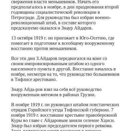
свержения власти меньшевиков. Начать его
предполагалось в ноябре, в дни празднования второй
годовщины социалистической революции в
Петрограде. Для руководства был избран военно-
революционный штаб, в составе которого
предсказуемо оказался и Знаур Айдаров.
13 октября 1919 г. он приезжает в Юго-Осетию, где
помогает в подготовке к всеобщему вооруженному
восстанию против меньшевиков.
Все эти дни З.Айдаров передвигался на коне со
своим импровизированным штабом из одного
населенного пункта в другой. Восстание началось в
ноябре, несмотря на то, что руководство большевиков
в Тифлисе арестовано.
Знаур Айда-ров взял на себя всё руководство
вооруженным мятежом в районах Грузии.
В ноябре 1919 г. он руководил штабом повстанческих
отрядов Горийского уезда Тифлисской губернии. 7
ноября 1919 г. восставшие крестьяне правобережной
Куры во главе с Айдаровым заняли селение Хциси.
Знаур был избран председателем первого ревкома.
Здесь размещался центр восстания в регионе.