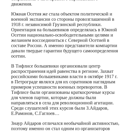
движения.
Южная Осетия же стала объектом политической и
военной экспансии со стороны провозглашенной в
1918 г. независимой Грузинской республики.
Ориентация на большевиков определялась в Южной
Осетии национально-освободительными целями и
желанием воссоединиться с Северной Осетией в
составе России. А именно представители компартии
давали твердые гарантии будущего самоопределения
осетин.
В Тифлисе большевики организовали центр
распространения идей равенства в регионе. Захват
российскими большевиками власти в октябре 1917 г.
в Петрограде являлся для их соратников наглядным
примером успешности военных переворотов. В
Тифлисе были организованы краткосрочные курсы
для членов партии, которые должны были
направляться в села для революционной агитации.
Среди слушателей этих курсов были З.Айдаров,
Е.Рамонов, С.Гаглоев…
Знаур Айдаров отличался необычайной активностью,
поэтому именно он стал одним из организаторов