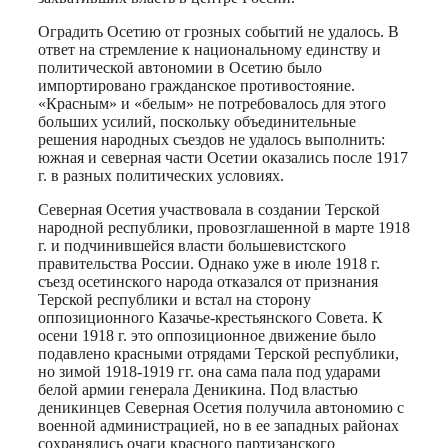
Оградить Осетию от грозных событий не удалось. В
ответ на стремление к национальному единству и
политической автономии в Осетию было
импортировано гражданское противостояние.
«Красным» и «белым» не потребовалось для этого
больших усилий, поскольку объединительные
решения народных съездов не удалось выполнить:
южная и северная части Осетии оказались после 1917
г. в разных политических условиях.
Северная Осетия участвовала в создании Терской
народной республики, провозглашенной в марте 1918
г. и подчинившейся власти большевистского
правительства России. Однако уже в июле 1918 г.
съезд осетинского народа отказался от признания
Терской республики и встал на сторону
оппозиционного Казачье-крестьянского Совета. К
осени 1918 г. это оппозиционное движение было
подавлено красными отрядами Терской республики,
но зимой 1918-1919 гг. она сама пала под ударами
белой армии генерала Деникина. Под властью
деникинцев Северная Осетия получила автономию с
военной администрацией, но в ее западных районах
сохранялись очаги красного партизанского