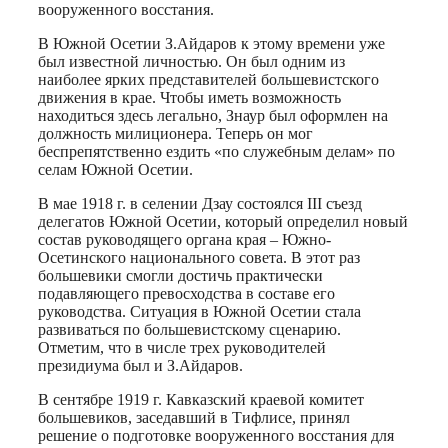
вооруженного восстания.
В Южной Осетии З.Айдаров к этому времени уже
был известной личностью. Он был одним из
наиболее ярких представителей большевистского
движения в крае. Чтобы иметь возможность
находиться здесь легально, Знаур был оформлен на
должность милиционера. Теперь он мог
беспрепятственно ездить «по служебным делам» по
селам Южной Осетии.
В мае 1918 г. в селении Дзау состоялся III съезд
делегатов Южной Осетии, который определил новый
состав руководящего органа края – Южно-
Осетинского национального совета. В этот раз
большевики смогли достичь практически
подавляющего превосходства в составе его
руководства. Ситуация в Южной Осетии стала
развиваться по большевистскому сценарию.
Отметим, что в числе трех руководителей
президиума был и З.Айдаров.
В сентябре 1919 г. Кавказский краевой комитет
большевиков, заседавший в Тифлисе, принял
решение о подготовке вооруженного восстания для