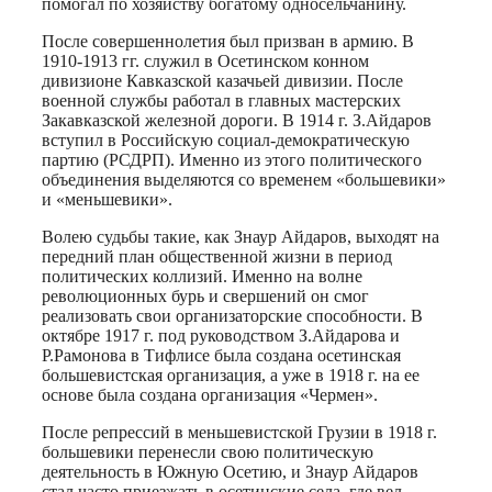
помогал по хозяйству богатому односельчанину.
После совершеннолетия был призван в армию. В
1910-1913 гг. служил в Осетинском конном
дивизионе Кавказской казачьей дивизии. После
военной службы работал в главных мастерских
Закавказской железной дороги. В 1914 г. З.Айдаров
вступил в Российскую социал-демократическую
партию (РСДРП). Именно из этого политического
объединения выделяются со временем «большевики»
и «меньшевики».
Волею судьбы такие, как Знаур Айдаров, выходят на
передний план общественной жизни в период
политических коллизий. Именно на волне
революционных бурь и свершений он смог
реализовать свои организаторские способности. В
октябре 1917 г. под руководством З.Айдарова и
Р.Рамонова в Тифлисе была создана осетинская
большевистская организация, а уже в 1918 г. на ее
основе была создана организация «Чермен».
После репрессий в меньшевистской Грузии в 1918 г.
большевики перенесли свою политическую
деятельность в Южную Осетию, и Знаур Айдаров
стал часто приезжать в осетинские села, где вел