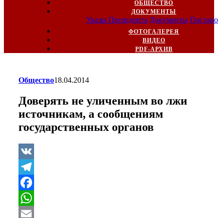
ОБЩЕСТВО
ДОКУМЕНТЫ
Указы Президента
Документы
Постано
ФОТОГАЛЕРЕЯ
ВИДЕО
PDF-АРХИВ
Общество
18.04.2014
Доверять не уличенным во лжи
источникам, а сообщениям
государственных органов
VK
Telegram
Facebook
WhatsApp