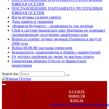
ЮЖНАЯ ОСЕТИЯ
ПОСТАНОВЛЕНИЕ ПАРЛАМЕНТА РЕСПУБЛИКИ
ЮЖНАЯ ОСЕТИЯ
Когда музыка сильнее смерти
Дань памяти и уважения
«Команда будущего» – возможность для лидеров
Сбой в системе банковских карт Нацбанка не помешает
своевременному получению заработных плат
Верность клятве: подвиг медиков Цхинвала в августе
2008 года
Война 08.08.08: рассказы очевидцев
Безопасность, правопорядок и борьба с наркоугрозой
От детских пробежек во дворе до мастера спорта
Героическая оборона Одессы от фашистских
захватчиков
Search for:
О ГАЗЕТЕ
НОВОСТИ
ВЛАСТЬ
Президент
Правительство
Парлам