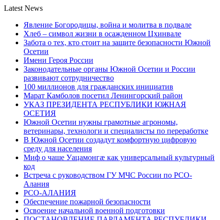
Latest News
Явление Богородицы, война и молитва в подвале
Хлеб – символ жизни в осажденном Цхинвале
Забота о тех, кто стоит на защите безопасности Южной
Осетии
Имени Героя России
Законодательные органы Южной Осетии и России
развивают сотрудничество
100 миллионов для гражданских инициатив
Марат Камболов посетил Ленингорский район
УКАЗ ПРЕЗИДЕНТА РЕСПУБЛИКИ ЮЖНАЯ
ОСЕТИЯ
Южной Осетии нужны грамотные агрономы,
ветеринары, технологи и специалисты по переработке
В Южной Осетии создадут комфортную цифровую
среду для населения
Миф о чаше Уацамонгæ как универсальный культурный
код
Встреча с руководством ГУ МЧС России по РСО-
Алания
РСО-АЛАНИЯ
Обеспечение пожарной безопасности
Освоение начальной военной подготовки
ПОСТАНОВЛЕНИЕ ПАРЛАМЕНТА РЕСПУБЛИКИ