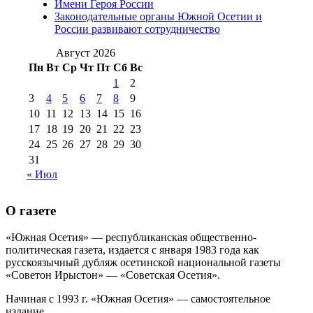
Имени Героя России
августа 2012 г
(14)
Законодательные органы Южной Осетии и
№98+99 11 июля
России развивают сотрудничество
№99 4 августа
2017 г
(9)
№99 4 августа 2015 г
(6)
2016 г
(12)
№99 16
Август 2026
№99 8 июля 2014 г
(9)
Пн
Вт
Ср
Чт
Пт
Сб
Вс
№99+100 10
августа 2012 г
(11)
1
2
августа 2013 г
(12)
3
4
5
6
7
8
9
10
11
12
13
14
15
16
17
18
19
20
21
22
23
24
25
26
27
28
29
30
31
« Июл
О газете
«Южная Осетия» — республиканская общественно-
политическая газета, издается с января 1983 года как
русскоязычный дубляж осетинской национальной газеты
«Советон Ирыстон» — «Советская Осетия».
Начиная с 1993 г. «Южная Осетия» — самостоятельное
издание..