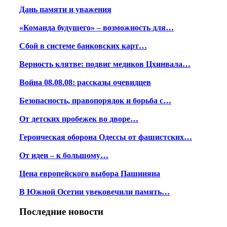
Дань памяти и уважения
«Команда будущего» – возможность для…
Сбой в системе банковских карт…
Верность клятве: подвиг медиков Цхинвала…
Война 08.08.08: рассказы очевидцев
Безопасность, правопорядок и борьба с…
От детских пробежек во дворе…
Героическая оборона Одессы от фашистских…
От идеи – к большому…
Цена европейского выбора Пашиняна
В Южной Осетии увековечили память…
Последние новости