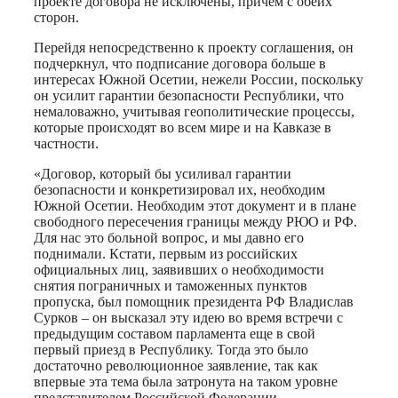
проекте договора не исключены, причем с обеих
сторон.
Перейдя непосредственно к проекту соглашения, он
подчеркнул, что подписание договора больше в
интересах Южной Осетии, нежели России, поскольку
он усилит гарантии безопасности Республики, что
немаловажно, учитывая геополитические процессы,
которые происходят во всем мире и на Кавказе в
частности.
«Договор, который бы усиливал гарантии
безопасности и конкретизировал их, необходим
Южной Осетии. Необходим этот документ и в плане
свободного пересечения границы между РЮО и РФ.
Для нас это больной вопрос, и мы давно его
поднимали. Кстати, первым из российских
официальных лиц, заявивших о необходимости
снятия пограничных и таможенных пунктов
пропуска, был помощник президента РФ Владислав
Сурков – он высказал эту идею во время встречи с
предыдущим составом парламента еще в свой
первый приезд в Республику. Тогда это было
достаточно революционное заявление, так как
впервые эта тема была затронута на таком уровне
представителем Российской Федерации.