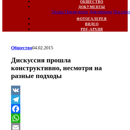
ОБЩЕСТВО
ДОКУМЕНТЫ
Указы Президента
Документы
Постано
ФОТОГАЛЕРЕЯ
ВИДЕО
PDF-АРХИВ
Общество
04.02.2015
Дискуссия прошла
конструктивно, несмотря на
разные подходы
VK
Telegram
Facebook
WhatsApp