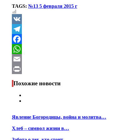
TAGS:
№13 5 февраля 2015 г
VK
Telegram
Facebook
WhatsApp
Email
Print
Похожие новости
Явление Богородицы, война и молитва…
Хлеб – символ жизни в…
Забота о тех, кто стоит…