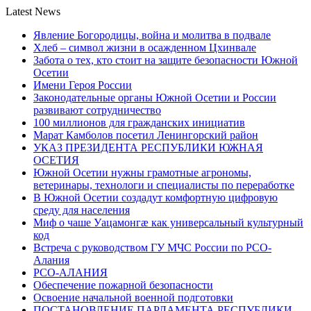
Latest News
Явление Богородицы, война и молитва в подвале
Хлеб – символ жизни в осажденном Цхинвале
Забота о тех, кто стоит на защите безопасности Южной
Осетии
Имени Героя России
Законодательные органы Южной Осетии и России
развивают сотрудничество
100 миллионов для гражданских инициатив
Марат Камболов посетил Ленингорский район
УКАЗ ПРЕЗИДЕНТА РЕСПУБЛИКИ ЮЖНАЯ
ОСЕТИЯ
Южной Осетии нужны грамотные агрономы,
ветеринары, технологи и специалисты по переработке
В Южной Осетии создадут комфортную цифровую
среду для населения
Миф о чаше Уацамонгæ как универсальный культурный
код
Встреча с руководством ГУ МЧС России по РСО-
Алания
РСО-АЛАНИЯ
Обеспечение пожарной безопасности
Освоение начальной военной подготовки
ПОСТАНОВЛЕНИЕ ПАРЛАМЕНТА РЕСПУБЛИКИ