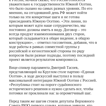
уважительно к государственности Южной Осетии,
что было сказано на самых разных уровнях. По его
мнению, на сегодняшний день РФ может пойти
только на эти конкретные шаги и не готова
присоединять Южную Осетию. «Эти линии, по
которым может идти наше сотрудничество, мы
постоянно должны иметь в виду. Договор – это
всегда продукт взаимопонимания двух сторон,
который складывается в общее видение, в общую
конструкцию», – отметил госсоветник, добавив, что в
ходе работы в рамках совместной группы у
российской и югоосетинской стороны по ряду
вопросов были разные подходы, поэтому последний
проект является результатом компромисса.
Вице-спикер парламента Дмитрий Тасоев,
представляющий на Круглом столе партию «Единая
Осетия», в ходе дискуссий выступил в пользу
максимальной интеграции Южной Осетии с Россией.
«Республика стоит на пороге судьбоносного
исторического решения и нужно сделать все, чтобы
потомки не проклинали нас за опрометчивый шаг.
Перед таким же шагом стояли депутаты Верховного
Совета РЮО первого созыва, которые заявили, что