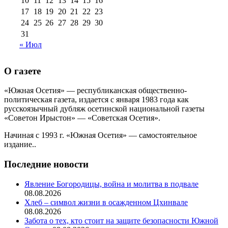
10
11
12
13
14
15
16
17
18
19
20
21
22
23
24
25
26
27
28
29
30
31
« Июл
О газете
«Южная Осетия» — республиканская общественно-
политическая газета, издается с января 1983 года как
русскоязычный дубляж осетинской национальной газеты
«Советон Ирыстон» — «Советская Осетия».
Начиная с 1993 г. «Южная Осетия» — самостоятельное
издание..
Последние новости
Явление Богородицы, война и молитва в подвале
08.08.2026
Хлеб – символ жизни в осажденном Цхинвале
08.08.2026
Забота о тех, кто стоит на защите безопасности Южной