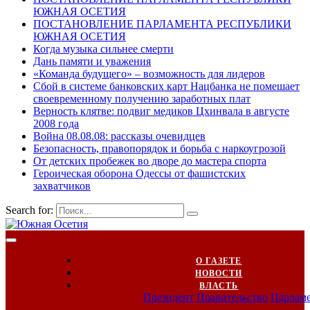
ЮЖНАЯ ОСЕТИЯ
ПОСТАНОВЛЕНИЕ ПАРЛАМЕНТА РЕСПУБЛИКИ
ЮЖНАЯ ОСЕТИЯ
Когда музыка сильнее смерти
Дань памяти и уважения
«Команда будущего» – возможность для лидеров
Сбой в системе банковских карт Нацбанка не помешает
своевременному получению заработных плат
Верность клятве: подвиг медиков Цхинвала в августе
2008 года
Война 08.08.08: рассказы очевидцев
Безопасность, правопорядок и борьба с наркоугрозой
От детских пробежек во дворе до мастера спорта
Героическая оборона Одессы от фашистских
захватчиков
Search for:
О ГАЗЕТЕ
НОВОСТИ
ВЛАСТЬ
Президент
Правительство
Парлам