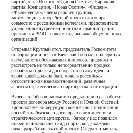
партий, как «Ныхас», «Единая Осетия», Народная
партия, Компартия, «Новая Осетия», «Фидæн»,
«Фыдыбæстæ», члены рабочей группы,
занимающиеся проработкой проекта договора
совместно с российскими коллегами, представители
управления внутренней политики администрации
президента РЮО, а также лидеры ряда общественных
организаций.
Открывая Круглый стол, председатель Госкомитета
информации и печати Вячеслав Гобозов, подчеркнув
актуальность обсуждаемых вопросов, предложил
рассмотреть не только непосредственно процесс
разработки проекта договора, но и саму идею, а
также какой должна быть модель российско-
югоосетинских взаимоотношений, различные
аспекты стратегического партнерства и интеграции.
Вячеслав Гобозов напомнил предысторию разработки
проекта договора между Россией и Южной Осетией,
хронологически берущую свое начало с подписания
российско-абхазского договора о союзничестве и
стратегическом партнерстве. «Затем у нас появился
новый национальный вид спорта, когда каждый
начал разрабатывать свой проект. Следует отметить,