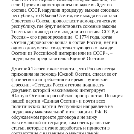
если Грузия в одностороннем порядке выйдет из
состава СССР, нарушив процедуру выхода союзных
республик, то Южная Осетия, не выходя из состава
Советского Союза, провозгласит демократическую
республику, где будут действовать союзные законы.
То есть мы никогда не выходили из состава СССР, а
Россия – его правопреемница. С 1774 года, когда
Осетия добровольно вошла в состав России, нет ни
одного документа, свидетельствующего о выходе
Осетии из Российской империи или из СССР», –
подчеркнул представитель «Единой Осетии».
Дмитрий Тасоев также отметил, что Россия всегда
приходила на помощь Южной Осетии, спасая ее от
физического истребления во время грузинской
агрессии. «Сегодня Россия готова подписать
документ, который максимально интегрирует
Южную Осетию в российское пространство. Позиция
нашей партии «Единая Осетии» и почти всех
политических партий Республики направлена на
поддержку максимальной интеграции в РФ. В
обсуждаемом проекте договора я не вижу
максимальной интеграции, там очень размытые
статьи, которые нужно доработать и привести в
соответствие с названием о максимальной