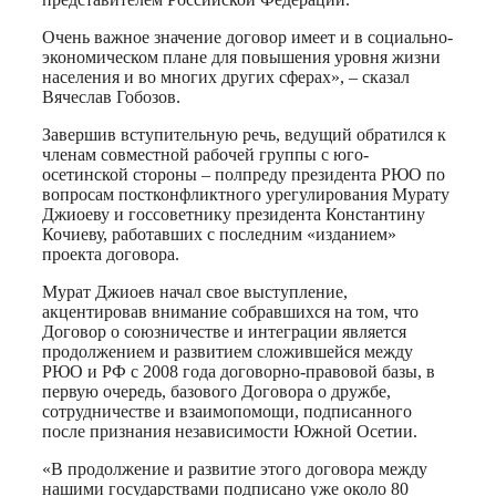
Очень важное значение договор имеет и в социально-
экономическом плане для повышения уровня жизни
населения и во многих других сферах», – сказал
Вячеслав Гобозов.
Завершив вступительную речь, ведущий обратился к
членам совместной рабочей группы с юго-
осетинской стороны – полпреду президента РЮО по
вопросам постконфликтного урегулирования Мурату
Джиоеву и госсоветнику президента Константину
Кочиеву, работавших с последним «изданием»
проекта договора.
Мурат Джиоев начал свое выступление,
акцентировав внимание собравшихся на том, что
Договор о союзничестве и интеграции является
продолжением и развитием сложившейся между
РЮО и РФ с 2008 года договорно-правовой базы, в
первую очередь, базового Договора о дружбе,
сотрудничестве и взаимопомощи, подписанного
после признания независимости Южной Осетии.
«В продолжение и развитие этого договора между
нашими государствами подписано уже около 80