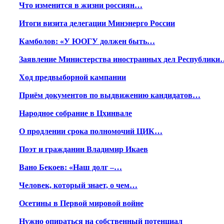
Что изменится в жизни россиян…
Итоги визита делегации Минэнерго России
Камболов: «У ЮОГУ должен быть…
Заявление Министерства иностранных дел Республики
Ход предвыборной кампании
Приём документов по выдвижению кандидатов…
Народное собрание в Цхинвале
О продлении срока полномочий ЦИК…
Поэт и гражданин Владимир Икаев
Вано Бекоев: «Наш долг –…
Человек, который знает, о чем…
Осетины в Первой мировой войне
Нужно опираться на собственный потенциал