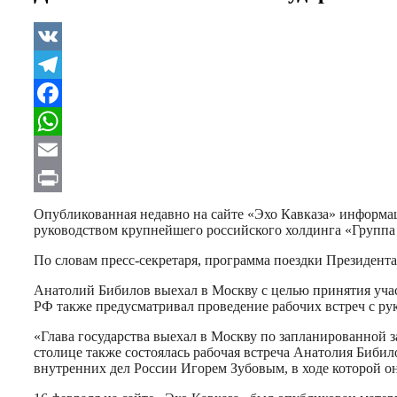
VK
Telegram
Facebook
WhatsApp
Email
Print
Опубликованная недавно на сайте «Эхо Кавказа» информац
руководством крупнейшего российского холдинга «Группа к
По словам пресс-секретаря, программа поездки Президент
Анатолий Бибилов выехал в Москву с целью принятия уча
РФ также предусматривал проведение рабочих встреч с ру
«Глава государства выехал в Москву по запланированной 
столице также состоялась рабочая встреча Анатолия Бибил
внутренних дел России Игорем Зубовым, в ходе которой он