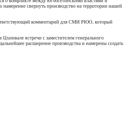
ится о конфликте между югоосетинскими властями и
о намерение свернуть производство на территории нашей
соответствующий комментарий для СМИ РЮО, который
в Цхинвале встречи с заместителем генерального
 дальнейшее расширение производства и намерены создать