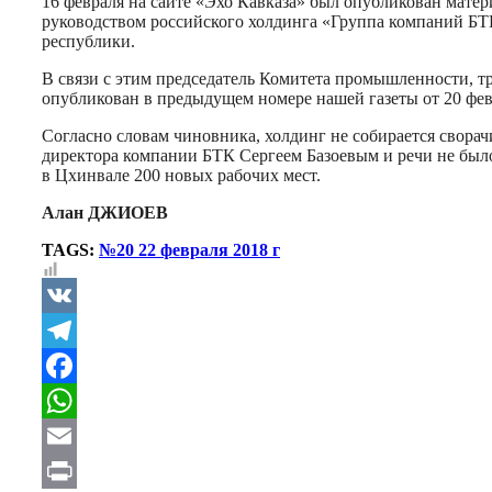
16 февраля на сайте «Эхо Кавказа» был опубликован мате
руководством российского холдинга «Группа компаний БТК
республики.
В связи с этим председатель Комитета промышленности, 
опубликован в предыдущем номере нашей газеты от 20 фев
Согласно словам чиновника, холдинг не собирается сворач
директора компании БТК Сергеем Базоевым и речи не был
в Цхинвале 200 новых рабочих мест.
Алан ДЖИОЕВ
TAGS:
№20 22 февраля 2018 г
VK
Telegram
Facebook
WhatsApp
Email