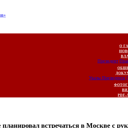
ов»
О Г
НОВ
ВЛ
Президент
Пра
ОБЩ
ДОКУ
Указы Президента
ФОТОГ
ВИ
PDF-
не планировал встречаться в Москве с р