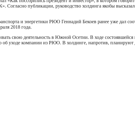
риал «Как поссорились президент и инвестор», в котором говор
». Согласно публикации, руководство холдинга якобы высказал
транспорта и энергетики РЮО Геннадий Бекоев ранее уже дал 
раля 2018 года.
ивать свою деятельность в Южной Осетии. В ходе состоявшейся 
о об уходе компании из РЮО. В холдинге, напротив, планируют