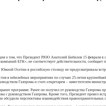
ия о том, что Президент РЮО Анатолий Бибилов 15 февраля в с
омпаний БТК», не соответствует действительности, сообщает пр
а Южной Осетии в российскую столицу не предусматривала встр
стия в юбилейных мероприятиях по случаю 25-летия крупнейшей
ководством Газпрома и статс-секретарем – заместителем минис
заранее программе. Ранее он получил от руководства Газпрома 
ова с руководством Газпрома. Кроме того, Президент провел встр
и обсудили перспективы взаимодействия правоохранительных орг