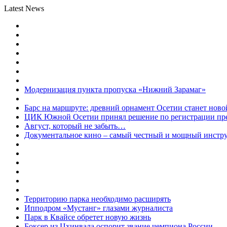
Latest News
Модернизация пункта пропуска «Нижний Зарамаг»
Барс на маршруте: древний орнамент Осетии станет ново
ЦИК Южной Осетии принял решение по регистрации пред
Август, который не забыть…
Документальное кино – самый честный и мощный инстр
Территорию парка необходимо расширять
Ипподром «Мустанг» глазами журналиста
Парк в Квайсе обретет новую жизнь
Боксер из Цхинвала оспорит звание чемпиона России