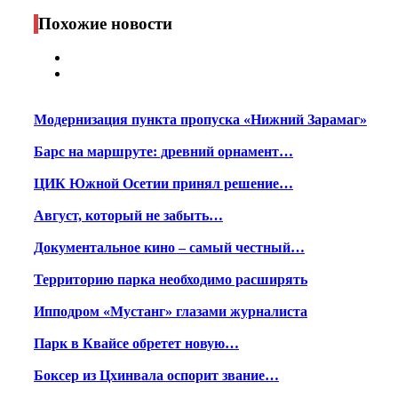
Print
Похожие новости
Модернизация пункта пропуска «Нижний Зарамаг»
Барс на маршруте: древний орнамент…
ЦИК Южной Осетии принял решение…
Август, который не забыть…
Документальное кино – самый честный…
Территорию парка необходимо расширять
Ипподром «Мустанг» глазами журналиста
Парк в Квайсе обретет новую…
Боксер из Цхинвала оспорит звание…