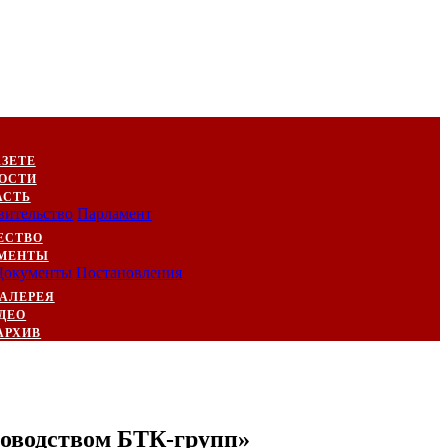
АЗЕТЕ
ОСТИ
АСТЬ
вительство
Парламент
ЕСТВО
МЕНТЫ
Документы
Постановления
АЛЕРЕЯ
ДЕО
АРХИВ
уководством БТК-групп»