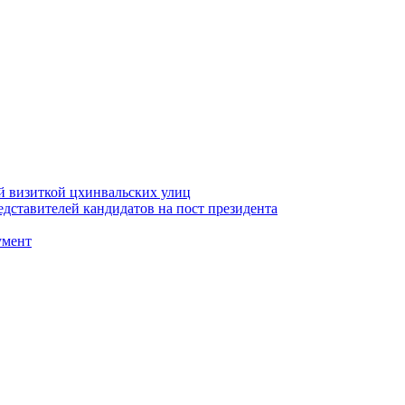
й визиткой цхинвальских улиц
ставителей кандидатов на пост президента
умент