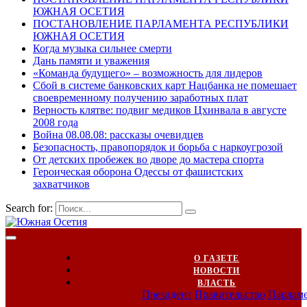
ЮЖНАЯ ОСЕТИЯ
ПОСТАНОВЛЕНИЕ ПАРЛАМЕНТА РЕСПУБЛИКИ
ЮЖНАЯ ОСЕТИЯ
Когда музыка сильнее смерти
Дань памяти и уважения
«Команда будущего» – возможность для лидеров
Сбой в системе банковских карт Нацбанка не помешает
своевременному получению заработных плат
Верность клятве: подвиг медиков Цхинвала в августе
2008 года
Война 08.08.08: рассказы очевидцев
Безопасность, правопорядок и борьба с наркоугрозой
От детских пробежек во дворе до мастера спорта
Героическая оборона Одессы от фашистских
захватчиков
Search for:
О ГАЗЕТЕ
НОВОСТИ
ВЛАСТЬ
Президент
Правительство
Парлам