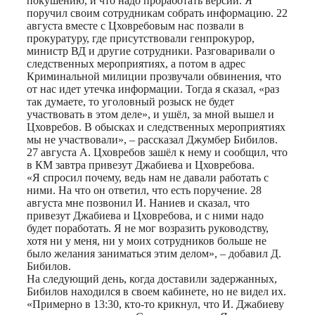
покушению, и что надо проработать версии. Я
поручил своим сотрудникам собрать информацию. 22
августа вместе с Цховребовым нас позвали в
прокуратуру, где присутствовали генпрокурор,
министр ВД и другие сотрудники. Разговаривали о
следственных мероприятиях, а потом в адрес
Криминальной милиции прозвучали обвинения, что
от нас идет утечка информации. Тогда я сказал, «раз
так думаете, то уголовный розыск не будет
участвовать в этом деле», и ушёл, за мной вышел и
Цховребов. В обысках и следственных мероприятиях
мы не участвовали», – рассказал Джумбер Бибилов.
27 августа А. Цховребов зашёл к нему и сообщил, что
в КМ завтра привезут Джабиева и Цховребова.
«Я спросил почему, ведь нам не давали работать с
ними. На что он ответил, что есть поручение. 28
августа мне позвонил И. Наниев и сказал, что
привезут Джабиева и Цховребова, и с ними надо
будет поработать. Я не мог возразить руководству,
хотя ни у меня, ни у моих сотрудников больше не
было желания заниматься этим делом», – добавил Д.
Бибилов.
На следующий день, когда доставили задержанных,
Бибилов находился в своем кабинете, но не видел их.
«Примерно в 13:30, кто-то крикнул, что И. Джабиеву