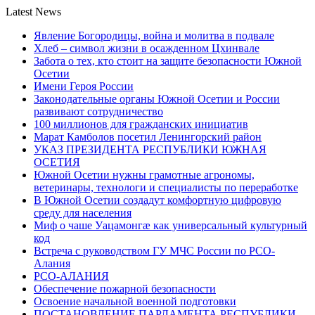
Latest News
Явление Богородицы, война и молитва в подвале
Хлеб – символ жизни в осажденном Цхинвале
Забота о тех, кто стоит на защите безопасности Южной
Осетии
Имени Героя России
Законодательные органы Южной Осетии и России
развивают сотрудничество
100 миллионов для гражданских инициатив
Марат Камболов посетил Ленингорский район
УКАЗ ПРЕЗИДЕНТА РЕСПУБЛИКИ ЮЖНАЯ
ОСЕТИЯ
Южной Осетии нужны грамотные агрономы,
ветеринары, технологи и специалисты по переработке
В Южной Осетии создадут комфортную цифровую
среду для населения
Миф о чаше Уацамонгæ как универсальный культурный
код
Встреча с руководством ГУ МЧС России по РСО-
Алания
РСО-АЛАНИЯ
Обеспечение пожарной безопасности
Освоение начальной военной подготовки
ПОСТАНОВЛЕНИЕ ПАРЛАМЕНТА РЕСПУБЛИКИ