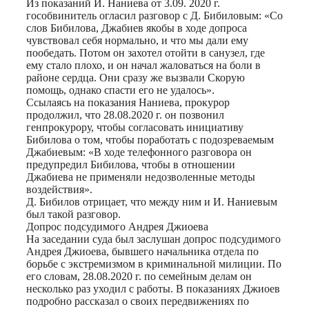
Из показаний И. Наниева от 3.09. 2020 г.
гособвинитель огласил разговор с Д. Бибиловым: «Со
слов Бибилова, Джабиев якобы в ходе допроса
чувствовал себя нормально, и что мы дали ему
пообедать. Потом он захотел отойти в санузел, где
ему стало плохо, и он начал жаловаться на боли в
районе сердца. Они сразу же вызвали Скорую
помощь, однако спасти его не удалось».
Ссылаясь на показания Наниева, прокурор
продолжил, что 28.08.2020 г. он позвонил
генпрокурору, чтобы согласовать инициативу
Бибилова о том, чтобы поработать с подозреваемым
Джабиевым: «В ходе телефонного разговора он
предупредил Бибилова, чтобы в отношении
Джабиева не применяли недозволенные методы
воздействия».
Д. Бибилов отрицает, что между ним и И. Наниевым
был такой разговор.
Допрос подсудимого Андрея Джиоева
На заседании суда был заслушан допрос подсудимого
Андрея Джиоева, бывшего начальника отдела по
борьбе с экстремизмом в криминальной милиции. По
его словам, 28.08.2020 г. по семейным делам он
несколько раз уходил с работы. В показаниях Джиоев
подробно рассказал о своих передвижениях по