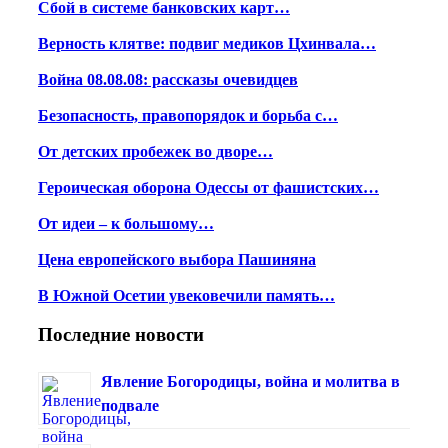
Сбой в системе банковских карт…
Верность клятве: подвиг медиков Цхинвала…
Война 08.08.08: рассказы очевидцев
Безопасность, правопорядок и борьба с…
От детских пробежек во дворе…
Героическая оборона Одессы от фашистских…
От идеи – к большому…
Цена европейского выбора Пашиняна
В Южной Осетии увековечили память…
Последние новости
Явление Богородицы, война и молитва в
подвале