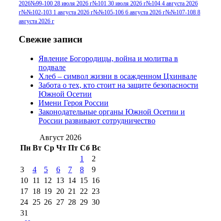
2026
№99-100 28 июля 2026 г
№101 30 июля 2026 г
№104 4 августа 2026
№96+97 30 июля
июля 2014 г
(10)
г
№№102-103 1 августа 2026 г
№№105-106 6 августа 2026 г
№№107-108 8
2016 г
(13)
№97 8
августа 2026 г
№97 6 августа 2013 г
(6)
№97 11 августа
июля 2017 г
(13)
Свежие записи
2012 г
(15)
№97 30 июля 2015 г
Явление Богородицы, война и молитва в
(15)
подвале
№98 1 августа 2015 г
(10)
№98 2
Хлеб – символ жизни в осажденном Цхинвале
августа 2016 г
(10)
№98 5 июля 2014 г
(10)
Забота о тех, кто стоит на защите безопасности
№98 14
Южной Осетии
№98 8 августа 2013 г
(9)
Имени Героя России
августа 2012 г
(14)
Законодательные органы Южной Осетии и
№98+99 11 июля
России развивают сотрудничество
№99 4 августа
2017 г
(9)
№99 4 августа 2015 г
(6)
2016 г
(12)
№99 16
Август 2026
№99 8 июля 2014 г
(9)
Пн
Вт
Ср
Чт
Пт
Сб
Вс
№99+100 10
августа 2012 г
(11)
1
2
августа 2013 г
(12)
3
4
5
6
7
8
9
10
11
12
13
14
15
16
17
18
19
20
21
22
23
24
25
26
27
28
29
30
31