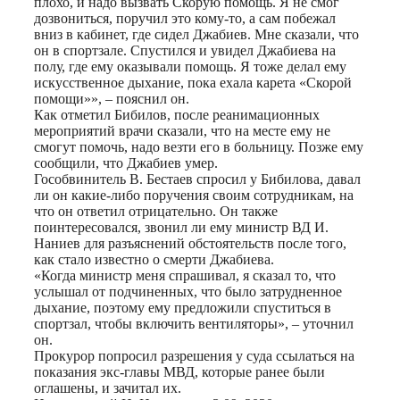
плохо, и надо вызвать Скорую помощь. Я не смог
дозвониться, поручил это кому-то, а сам побежал
вниз в кабинет, где сидел Джабиев. Мне сказали, что
он в спортзале. Спустился и увидел Джабиева на
полу, где ему оказывали помощь. Я тоже делал ему
искусственное дыхание, пока ехала карета «Скорой
помощи»», – пояснил он.
Как отметил Бибилов, после реанимационных
мероприятий врачи сказали, что на месте ему не
смогут помочь, надо везти его в больницу. Позже ему
сообщили, что Джабиев умер.
Гособвинитель В. Бестаев спросил у Бибилова, давал
ли он какие-либо поручения своим сотрудникам, на
что он ответил отрицательно. Он также
поинтересовался, звонил ли ему министр ВД И.
Наниев для разъяснений обстоятельств после того,
как стало известно о смерти Джабиева.
«Когда министр меня спрашивал, я сказал то, что
услышал от подчиненных, что было затрудненное
дыхание, поэтому ему предложили спуститься в
спортзал, чтобы включить вентиляторы», – уточнил
он.
Прокурор попросил разрешения у суда ссылаться на
показания экс-главы МВД, которые ранее были
оглашены, и зачитал их.