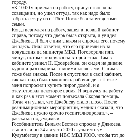
городу.
«К 10:00 я приехал на работу, присутствовал на
совещании, но ушел оттуда, так как надо было
забрать сестру из с. Тбет. После был занят делами
семьи.
Когда вернулся на работу, зашел в первый кабинет
справа, потому что дверь была открыта, и увидел
Джабиева. Я был с ним знаком и спросил его, почему
он здесь. Инал ответил, что его привезли из-за
покушения на министра МВД. Поговорили пять
минут, потом я поднялся на второй этаж. Там в
кабинете увидел Н. Цховребова, он сидел на диване,
курил и разговаривал с моими коллегами. С ним я
тоже был знаком. После я спустился в свой кабинет,
так как надо было закончить рабочие дела. Позже
меня попросили купить пирог домой, и я
отсутствовал некоторое время. Я вернулся на работу,
и как раз в этот момент подъехала Скорая помощь.
Тогда я и узнал, что Джабиеву стало плохо. После
реанимационных мероприятий, медики сказали, что
Джабиева нужно срочно госпитализировать», –
рассказал подсудимый.
Гособвинитель Вильям Бестаев спросил у Джиоева,
ставил ли он 24 августа 2020 г. ультиматум
Кулумбегову в здании ИВС МВД РЮО, чтобы тот до