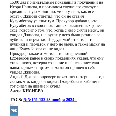
15.00 дал признательные показания в покушении на
Игоря Наниева, в противном случае его отвезут в
криминальную милицию, «и он узнает, как все
будет». Джиоев ответил, что он не ставил
Кулумбегову ультиматум. Прокурор добавил, что
Кулумбегов в своих показаниях, оглашенных ранее в
суде, говорит о том, что, когда с него сняли маску, он
увидел Джиоева, и в руках у него были резиновые
дубинка и перчатки. Подсудимый ответил, что
дубинки и перчаток у него не было, а также маску на
лице Кулумбегова он не видел.
Прокурор также отметил, что потерпевший
Цховребов ранее в своих показаниях указал, что ему
стало плохо, потерял сознание и на него плеснули
нашатырным спиртом, а когда он пришел в себя,
увидел Джиоева.
Андрей Джиоев опроверг показания потерпевшего, и
сказал, что, когда он видел Цховребова в кабинете,
тот сидел на диване и курил.
Алена КИСИЕВА
TAGS:
№№151-152 23 ноября 2024 г