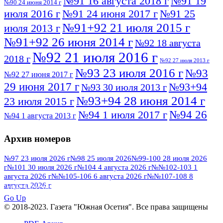
№91 16 августа 2018 г
№91 19
№90 24 июня 2014 г
июля 2016 г
№91 24 июня 2017 г
№91 25
№91+92 21 июля 2015 г
июля 2013 г
№91+92 26 июня 2014 г
№92 18 августа
№92 21 июля 2016 г
2018 г
№92 27 июля 2013 г
№93 23 июля 2016 г
№93
№92 27 июня 2017 г
29 июня 2017 г
№93+94
№93 30 июля 2013 г
№93+94 28 июня 2014 г
23 июля 2015 г
№94 26
№94 1 июля 2017 г
№94 1 августа 2013 г
июля 2016 г
№95 4 июля 2017 г
№95 1 июля 2014 г
Архив номеров
№95 7 августа 2012 г
№95 25 июля 2015 г
№95 28 июля 2016 г
№95+96 3 августа
№97 23 июля 2026 г
№98 25 июля 2026
№99-100 28 июля 2026
г
№101 30 июля 2026 г
№104 4 августа 2026 г
№№102-103 1
№96 9 августа
2013 г
№96 6 июля 2017 г
августа 2026 г
№№105-106 6 августа 2026 г
№№107-108 8
2012 г
№96+97 3 июля 2014 г
августа 2026 г
№96 28 июля 2015 г
ПОСМОТРЕТЬ ВСЕ
№96+97 30 июля 2016 г
№97
Go Up
№97 6 августа 2013 г
© 2018-2023. Газета "Южная Осетия". Все права защищены
№97 11 августа 2012 г
8 июля 2017 г