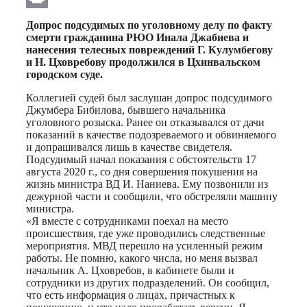
Print
Допрос подсудимых по уголовному делу по факту
смерти гражданина РЮО Инала Джабиева и
нанесения телесных повреждений Г. Кулумбегову
и Н. Цховребову продолжился в Цхинвальском
городском суде.
Коллегией судей был заслушан допрос подсудимого
Джумбера Бибилова, бывшего начальника
уголовного розыска. Ранее он отказывался от дачи
показаний в качестве подозреваемого и обвиняемого
и допрашивался лишь в качестве свидетеля.
Подсудимый начал показания с обстоятельств 17
августа 2020 г., со дня совершения покушения на
жизнь министра ВД И. Наниева. Ему позвонили из
дежурной части и сообщили, что обстреляли машину
министра.
«Я вместе с сотрудниками поехал на место
происшествия, где уже проводились следственные
мероприятия. МВД перешло на усиленный режим
работы. Не помню, какого числа, но меня вызвал
начальник А. Цховребов, в кабинете были и
сотрудники из других подразделений. Он сообщил,
что есть информация о лицах, причастных к