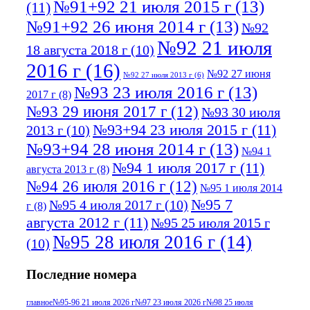
№91+92 21 июля 2015 г
(13)
(11)
№91+92 26 июня 2014 г
(13)
№92
№92 21 июля
18 августа 2018 г
(10)
2016 г
(16)
№92 27 июня
№92 27 июля 2013 г
(6)
№93 23 июля 2016 г
(13)
2017 г
(8)
№93 29 июня 2017 г
(12)
№93 30 июля
№93+94 23 июля 2015 г
(11)
2013 г
(10)
№93+94 28 июня 2014 г
(13)
№94 1
№94 1 июля 2017 г
(11)
августа 2013 г
(8)
№94 26 июля 2016 г
(12)
№95 1 июля 2014
№95 7
№95 4 июля 2017 г
(10)
г
(8)
августа 2012 г
(11)
№95 25 июля 2015 г
№95 28 июля 2016 г
(14)
(10)
№95+96 3 августа 2013 г
(11)
№96 6
Последние номера
№96 9 августа 2012
июля 2017 г
(11)
г
(13)
№96+97 3
№96 28 июля 2015 г
(9)
главное
№95-96 21 июля 2026 г
№97 23 июля 2026 г
№98 25 июля