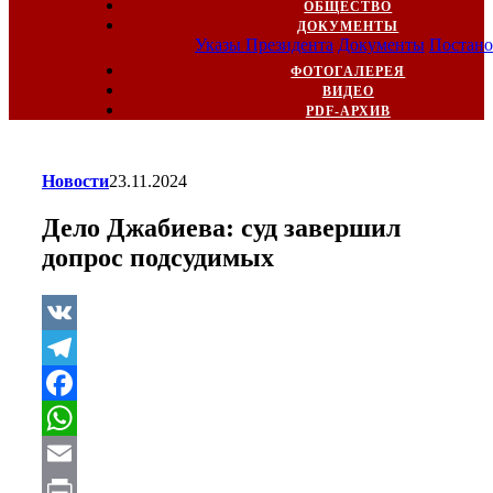
ОБЩЕСТВО
ДОКУМЕНТЫ
Указы Президента
Документы
Постано
ФОТОГАЛЕРЕЯ
ВИДЕО
PDF-АРХИВ
Новости
23.11.2024
Дело Джабиева: суд завершил
допрос подсудимых
VK
Telegram
Facebook
WhatsApp
Email