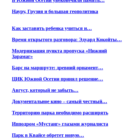
В Южной Осетии увековечили память…
Науру, Грузия и большая геополитика
Как заставить ребенка учиться и…
Время открытого разговора: Эдуард Кокойты…
Модернизация пункта пропуска «Нижний
Зарамаг»
Барс на маршруте: древний орнамент…
ЦИК Южной Осетии принял решение…
Август, который не забыть…
Документальное кино – самый честный…
Территорию парка необходимо расширять
Ипподром «Мустанг» глазами журналиста
Парк в Квайсе обретет новую…