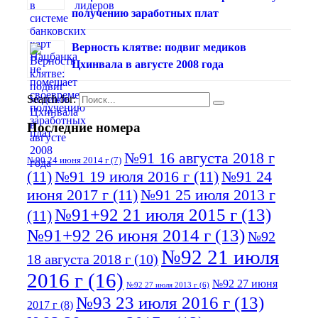
получению заработных плат
Верность клятве: подвиг медиков
Цхинвала в августе 2008 года
Search for:
Последние номера
№91 16 августа 2018 г
№90 24 июня 2014 г
(7)
(11)
№91 19 июля 2016 г
(11)
№91 24
июня 2017 г
(11)
№91 25 июля 2013 г
№91+92 21 июля 2015 г
(13)
(11)
№91+92 26 июня 2014 г
(13)
№92
№92 21 июля
18 августа 2018 г
(10)
2016 г
(16)
№92 27 июня
№92 27 июля 2013 г
(6)
№93 23 июля 2016 г
(13)
2017 г
(8)