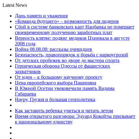
Latest News
Дань памяти и уважения
«Команда будущего» – возможность для лидеров
Сбой в системе банковских карт Нацбанка не помешает
своевременному получению заработных плат
Верность клятве: подвиг медиков Цхинвала в августе
2008 года
Война 08.08.08: рассказы очевидцев
Безопасность, правопорядок и борьба с наркоугрозой
От детских пробежек во дворе до мастера спорта
Героическая оборона Одессы от фашистских
захватчиков
От идеи – к большому научному проекту
Цена европейского выбора Пашиняна
В Южной Осетии увековечили память Вадима
Габараева
Науру, Грузия и большая геополитика
Как заставить ребенка учиться и читать летом
Время открытого разговора: Эдуард Кокойты призывает
к национальному единству