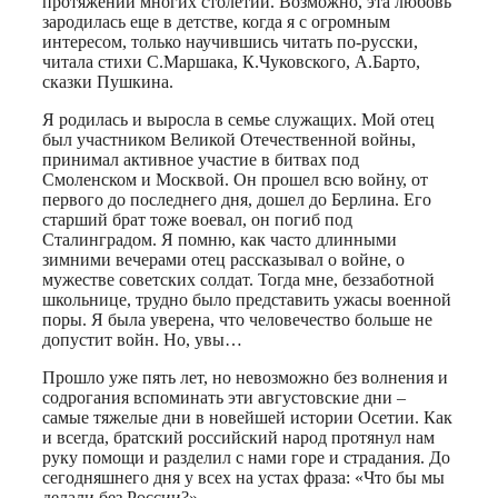
протяжении многих столетий. Возможно, эта любовь
зародилась еще в детстве, когда я с огромным
интересом, только научившись читать по-русски,
читала стихи С.Маршака, К.Чуковского, А.Барто,
сказки Пушкина.
Я родилась и выросла в семье служащих. Мой отец
был участником Великой Отечественной войны,
принимал активное участие в битвах под
Смоленском и Москвой. Он прошел всю войну, от
первого до последнего дня, дошел до Берлина. Его
старший брат тоже воевал, он погиб под
Сталинградом. Я помню, как часто длинными
зимними вечерами отец рассказывал о войне, о
мужестве советских солдат. Тогда мне, беззаботной
школьнице, трудно было представить ужасы военной
поры. Я была уверена, что человечество больше не
допустит войн. Но, увы…
Прошло уже пять лет, но невозможно без волнения и
содрогания вспоминать эти августовские дни –
самые тяжелые дни в новейшей истории Осетии. Как
и всегда, братский российский народ протянул нам
руку помощи и разделил с нами горе и страдания. До
сегодняшнего дня у всех на устах фраза: «Что бы мы
делали без России?»