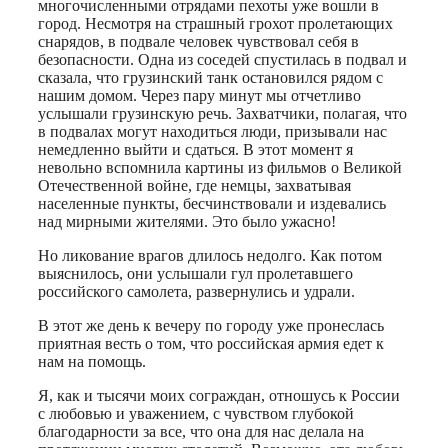
многочисленными отрядами пехоты уже вошли в
город. Несмотря на страшный грохот пролетающих
снарядов, в подвале человек чувствовал себя в
безопасности. Одна из соседей спустилась в подвал и
сказала, что грузинский танк остановился рядом с
нашим домом. Через пару минут мы отчетливо
услышали грузинскую речь. Захватчики, полагая, что
в подвалах могут находиться люди, призывали нас
немедленно выйти и сдаться. В этот момент я
невольно вспомнила картины из фильмов о Великой
Отечественной войне, где немцы, захватывая
населенные пункты, бесчинствовали и издевались
над мирными жителями. Это было ужасно!
Но ликование врагов длилось недолго. Как потом
выяснилось, они услышали гул пролетавшего
российского самолета, развернулись и удрали.
В этот же день к вечеру по городу уже пронеслась
приятная весть о том, что российская армия едет к
нам на помощь.
Я, как и тысячи моих сограждан, отношусь к России
с любовью и уважением, с чувством глубокой
благодарности за все, что она для нас делала на