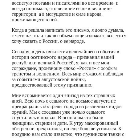
воспетую поэтами и писателями во все времена, и
всегда понимала, что величие ее не в величине
территории, а в могуществе и силе народа,
проживающего в ней.
Когда я решила написать это письмо, я долго думала,
с чего начать и как всеобъемлюще изложить все, что я
хочу сказать о России, о ее народе.
Сегодня, в день пятилетия величайшего события в
истории осетинского народа – признания нашей
республики великой Россией, я, как и все мои
сограждане, произношу слово «Россия» с особым
трепетом и волнением. Весь мир с ужасом наблюдал
за событиями августовской войны,
предшествовавшей этому признанию.
Мне вспоминается один эпизод из тех страшных
дней. Всю ночь с седьмого на восьмое августа не
прекращались обстрелы города из различных видов
орудий. Мы с соседями уже ночью седьмого
спустились в подвал. В основном это были
женщины, старики и дети. К утру массированный
обстрел не прекратился, он еще больше усилился. К
полудню нам стало известно, что грузинские танки с