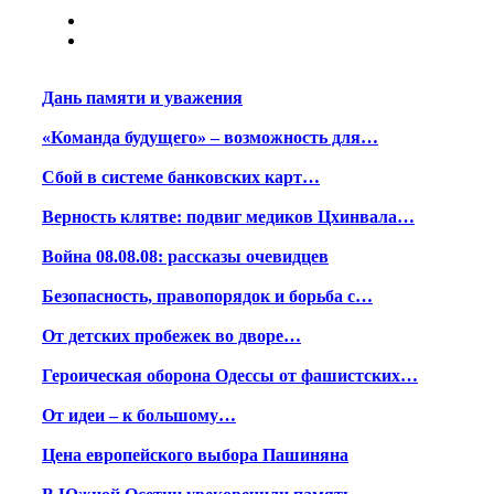
Дань памяти и уважения
«Команда будущего» – возможность для…
Сбой в системе банковских карт…
Верность клятве: подвиг медиков Цхинвала…
Война 08.08.08: рассказы очевидцев
Безопасность, правопорядок и борьба с…
От детских пробежек во дворе…
Героическая оборона Одессы от фашистских…
От идеи – к большому…
Цена европейского выбора Пашиняна