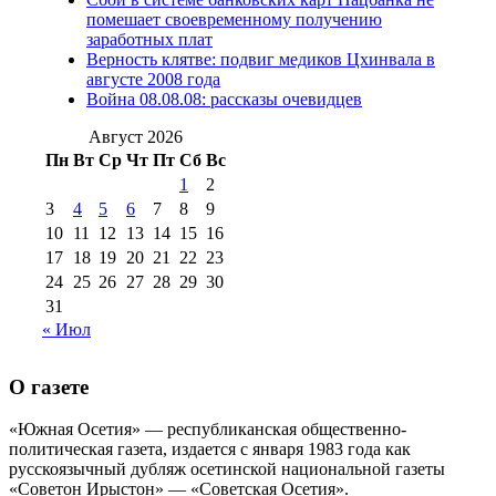
августа 2016 г
(10)
№98 5 июля 2014 г
(10)
помешает своевременному получению
№98 14
заработных плат
№98 8 августа 2013 г
(9)
Верность клятве: подвиг медиков Цхинвала в
августа 2012 г
(14)
августе 2008 года
№98+99 11 июля
Война 08.08.08: рассказы очевидцев
№99 4 августа
2017 г
(9)
№99 4 августа 2015 г
(6)
2016 г
(12)
№99 16
Август 2026
№99 8 июля 2014 г
(9)
Пн
Вт
Ср
Чт
Пт
Сб
Вс
№99+100 10
августа 2012 г
(11)
1
2
августа 2013 г
(12)
3
4
5
6
7
8
9
10
11
12
13
14
15
16
17
18
19
20
21
22
23
24
25
26
27
28
29
30
31
« Июл
О газете
«Южная Осетия» — республиканская общественно-
политическая газета, издается с января 1983 года как
русскоязычный дубляж осетинской национальной газеты
«Советон Ирыстон» — «Советская Осетия».