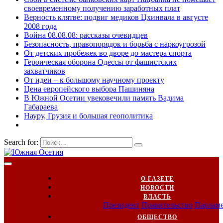
своевременному получению заработных плат
Верность клятве: подвиг медиков Цхинвала в августе
2008 года
Война 08.08.08: рассказы очевидцев
Безопасность, правопорядок и борьба с наркоугрозой
От детских пробежек во дворе до мастера спорта
Героическая оборона Одессы от фашистских
захватчиков
От идеи – к большому научному проекту
Цена европейского выбора Пашиняна
В Южной Осетии увековечили память Вадима
Габараева
Науру, Грузия и большая геополитика
Search for:
О ГАЗЕТЕ
НОВОСТИ
ВЛАСТЬ
Президент
Правительство
Парлам
ОБЩЕСТВО