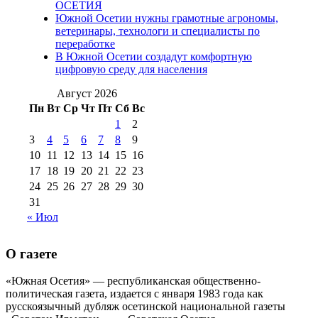
августа 2016 г
(10)
№98 5 июля 2014 г
(10)
ОСЕТИЯ
№98 14
Южной Осетии нужны грамотные агрономы,
№98 8 августа 2013 г
(9)
ветеринары, технологи и специалисты по
августа 2012 г
(14)
переработке
№98+99 11 июля
В Южной Осетии создадут комфортную
№99 4 августа
2017 г
(9)
№99 4 августа 2015 г
(6)
цифровую среду для населения
2016 г
(12)
№99 16
№99 8 июля 2014 г
(9)
Август 2026
№99+100 10
августа 2012 г
(11)
Пн
Вт
Ср
Чт
Пт
Сб
Вс
августа 2013 г
(12)
1
2
3
4
5
6
7
8
9
10
11
12
13
14
15
16
17
18
19
20
21
22
23
24
25
26
27
28
29
30
31
« Июл
О газете
«Южная Осетия» — республиканская общественно-
политическая газета, издается с января 1983 года как
русскоязычный дубляж осетинской национальной газеты