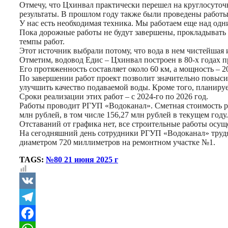
Отмечу, что Цхинвал практически перешел на круглосуточ
результаты. В прошлом году также были проведены работы
У нас есть необходимая техника. Мы работаем еще над одни
Пока дорожные работы не будут завершены, прокладывать 
темпы работ.
Этот источник выбрали потому, что вода в нем чистейшая и
Отметим, водовод Едис – Цхинвал построен в 80-х годах 
Его протяженность составляет около 60 км, а мощность – 2
По завершении работ проект позволит значительно повыс
улучшить качество подаваемой воды. Кроме того, планирует
Сроки реализации этих работ – с 2024-го по 2026 год.
Работы проводит РГУП «Водоканал». Сметная стоимость р
млн рублей, в том числе 156,27 млн рублей в текущем году
Отставаний от графика нет, все строительные работы осущ
На сегодняшний день сотрудники РГУП «Водоканал» трудятс
диаметром 720 миллиметров на ремонтном участке №1.
TAGS:
№80 21 июня 2025 г
VK
Telegram