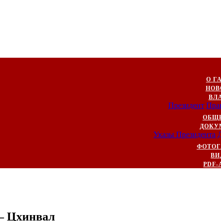
О Г
НОВ
ВЛ
Президент
Пра
ОБЩ
ДОКУ
Указы Президента
ФОТОГ
ВИ
PDF-
 – Цхинвал