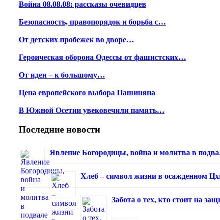
Война 08.08.08: рассказы очевидцев
Безопасность, правопорядок и борьба с…
От детских пробежек во дворе…
Героическая оборона Одессы от фашистских…
От идеи – к большому…
Цена европейского выбора Пашиняна
В Южной Осетии увековечили память…
Последние новости
Явление Богородицы, война и молитва в подва
Хлеб – символ жизни в осажденном Ц
Забота о тех, кто стоит на з