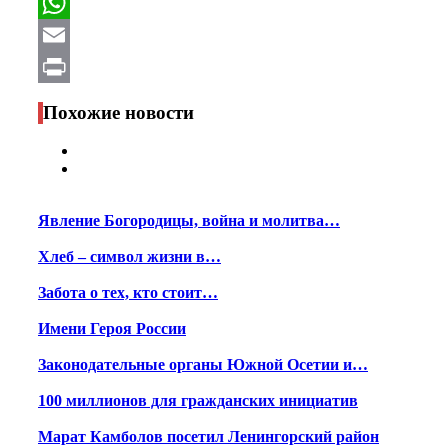
Facebook
WhatsApp
Email
Print
Похожие новости
Явление Богородицы, война и молитва…
Хлеб – символ жизни в…
Забота о тех, кто стоит…
Имени Героя России
Законодательные органы Южной Осетии и…
100 миллионов для гражданских инициатив
Марат Камболов посетил Ленингорский район