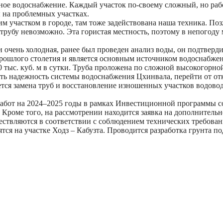
ное водоснабжение. Каждый участок по-своему сложный, но раб
 на проблемных участках.
м участком в городе, там тоже задействована наша техника. Поз
трубу невозможно. Эта гористая местность, поэтому в непогоду
 очень холодная, ранее был проведен анализ воды, он подтверди
прошлого столетия и является основным источником водоснабже
0 тыс. куб. м в сутки. Труба проложена по сложной высокогорной
ить надежность системы водоснабжения Цхинвала, перейти от 
ся замена труб и восстановление изношенных участков водовода,
абот на 2024–2025 годы в рамках Инвестиционной программы со
. Кроме того, на рассмотрении находится заявка на дополнитель
ествляются в соответствии с соблюдением технических требован
я на участке Ходз – Кабузта. Проводится разработка грунта по