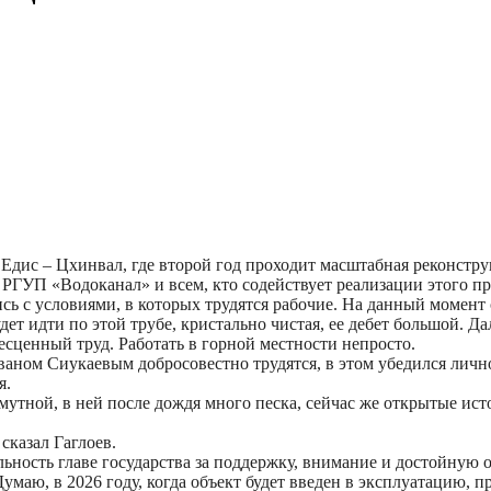
Едис – Цхинвал, где второй год проходит масштабная реконстру
 РГУП «Водоканал» и всем, кто содействует реализации этого пр
сь с условиями, в которых трудятся рабочие. На данный момен
удет идти по этой трубе, кристально чистая, ее дебет большой. 
есценный труд. Работать в горной местности непросто.
ном Сиукаевым добросовестно трудятся, в этом убедился лично
я.
т мутной, в ней после дождя много песка, сейчас же открытые 
сказал Гаглоев.
ность главе государства за поддержку, внимание и достойную о
маю, в 2026 году, когда объект будет введен в эксплуатацию, п