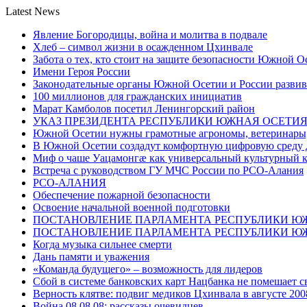
Latest News
Явление Богородицы, война и молитва в подвале
Хлеб – символ жизни в осажденном Цхинвале
Забота о тех, кто стоит на защите безопасности Южной О
Имени Героя России
Законодательные органы Южной Осетии и России развив
100 миллионов для гражданских инициатив
Марат Камболов посетил Ленингорский район
УКАЗ ПРЕЗИДЕНТА РЕСПУБЛИКИ ЮЖНАЯ ОСЕТИ
Южной Осетии нужны грамотные агрономы, ветеринары, 
В Южной Осетии создадут комфортную цифровую среду 
Миф о чаше Уацамонгæ как универсальный культурный 
Встреча с руководством ГУ МЧС России по РСО-Алания
РСО-АЛАНИЯ
Обеспечение пожарной безопасности
Освоение начальной военной подготовки
ПОСТАНОВЛЕНИЕ ПАРЛАМЕНТА РЕСПУБЛИКИ Ю
ПОСТАНОВЛЕНИЕ ПАРЛАМЕНТА РЕСПУБЛИКИ Ю
Когда музыка сильнее смерти
Дань памяти и уважения
«Команда будущего» – возможность для лидеров
Сбой в системе банковских карт Нацбанка не помешает 
Верность клятве: подвиг медиков Цхинвала в августе 200
Война 08.08.08: рассказы очевидцев