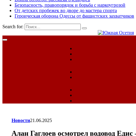
Безопасность, правопорядок и борьба с наркоугрозой
От детских пробежек во дворе до мастера спорта
Героическая оборона Одессы от фашистских захватчиков
Search for:
Новости
21.06.2025
Алан Гаглоев осмотрел водовод Едис