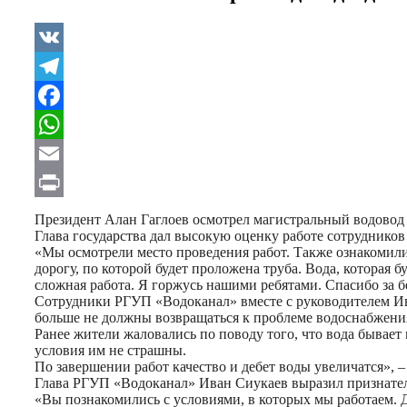
VK
Telegram
Facebook
WhatsApp
Email
Print
Президент Алан Гаглоев осмотрел магистральный водовод 
Глава государства дал высокую оценку работе сотрудников
«Мы осмотрели место проведения работ. Также ознакомили
дорогу, по которой будет проложена труба. Вода, которая б
сложная работа. Я горжусь нашими ребятами. Спасибо за б
Сотрудники РГУП «Водоканал» вместе с руководителем Ива
больше не должны возвращаться к проблеме водоснабжени
Ранее жители жаловались по поводу того, что вода бывае
условия им не страшны.
По завершении работ качество и дебет воды увеличатся», – 
Глава РГУП «Водоканал» Иван Сиукаев выразил признатель
«Вы познакомились с условиями, в которых мы работаем. Ду