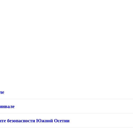
ле
хинвале
ащите безопасности Южной Осетии