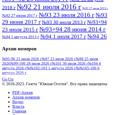
№92 21 июля 2016 г
2018 г
№92 27 июля 2013 г
№93 23 июля 2016 г
№93
№92 27 июня 2017 г
29 июня 2017 г
№93+94
№93 30 июля 2013 г
№93+94 28 июня 2014 г
23 июля 2015 г
№94 26
№94 1 июля 2017 г
№94 1 августа 2013 г
июля 2016 г
№95 4 июля 2017 г
№95 1 июля 2014 г
Архив номеров
№95 7 августа 2012 г
№95 25 июля 2015 г
№95 28 июля 2016 г
№95+96 3 августа
№95-96 21 июля 2026 г
№97 23 июля 2026 г
№98 25 июля
2026
№99-100 28 июля 2026 г
№101 30 июля 2026 г
№104 4
№96 9 августа
2013 г
№96 6 июля 2017 г
августа 2026 г
№№102-103 1 августа 2026 г
№№105-106 6
2012 г
№96+97 3 июля 2014 г
августа 2026 г
№96 28 июля 2015 г
ПОСМОТРЕТЬ ВСЕ
№96+97 30 июля 2016 г
№97
Go Up
№97 6 августа 2013 г
© 2018-2023. Газета "Южная Осетия". Все права защищены
№97 11 августа 2012 г
8 июля 2017 г
PDF-Архив
№97 30 июля 2015 г
№98 1 августа 2015 г
Архив номеров
Видео
№98 2 августа 2016 г
№98 5 июля 2014 г
№98 8
Власть
№98 14 августа 2012 г
августа 2013 г
Главная