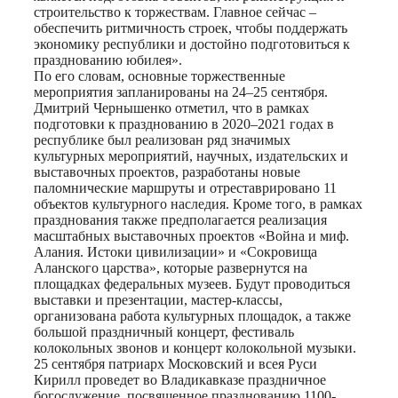
строительство к торжествам. Главное сейчас –
обеспечить ритмичность строек, чтобы поддержать
экономику республики и достойно подготовиться к
празднованию юбилея».
По его словам, основные торжественные
мероприятия запланированы на 24–25 сентября.
Дмитрий Чернышенко отметил, что в рамках
подготовки к празднованию в 2020–2021 годах в
республике был реализован ряд значимых
культурных мероприятий, научных, издательских и
выставочных проектов, разработаны новые
паломнические маршруты и отреставрировано 11
объектов культурного наследия. Кроме того, в рамках
празднования также предполагается реализация
масштабных выставочных проектов «Война и миф.
Алания. Истоки цивилизации» и «Сокровища
Аланского царства», которые развернутся на
площадках федеральных музеев. Будут проводиться
выставки и презентации, мастер-классы,
организована работа культурных площадок, а также
большой праздничный концерт, фестиваль
колокольных звонов и концерт колокольной музыки.
25 сентября патриарх Московский и всея Руси
Кирилл проведет во Владикавказе праздничное
богослужение, посвященное празднованию 1100-