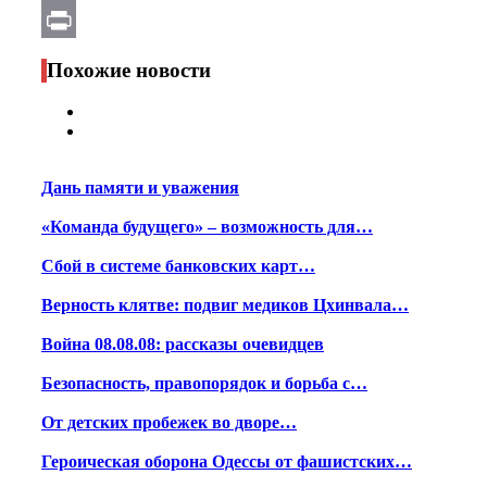
Email
Print
Похожие новости
Дань памяти и уважения
«Команда будущего» – возможность для…
Сбой в системе банковских карт…
Верность клятве: подвиг медиков Цхинвала…
Война 08.08.08: рассказы очевидцев
Безопасность, правопорядок и борьба с…
От детских пробежек во дворе…
Героическая оборона Одессы от фашистских…