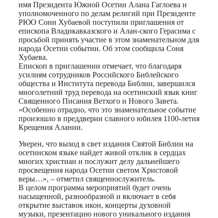
имя Президента Южной Осетии Алана Гаглоева и
уполномоченного по делам религий при Президенте
РЮО Сони Хубаевой поступили приглашения от
епископа Владикавказского и Алан-ского Герасима с
просьбой принять участие в этом знаменательном для
народа Осетии событии. Об этом сообщила Соня
Хубаева.
Епископ в приглашении отмечает, что благодаря
усилиям сотрудников Российского Библейского
общества и Института перевода Библии, завершился
многолетний труд перевода на осетинский язык книг
Священного Писания Ветхого и Нового Завета.
«Особенно отрадно, что это знаменательное событие
произошло в преддверии славного юбилея 1100-летия
Крещения Алании.
Уверен, что выход в свет издания Святой Библии на
осетинском языке найдет живой отклик в сердцах
многих христиан и послужит делу дальнейшего
просвещения народа Осетии светом Христовой
веры…», – отметил священнослужитель.
В целом программа мероприятий будет очень
насыщенной, разнообразной и включает в себя
открытие выставок икон, концерты духовной
музыки, презентацию нового уникального издания