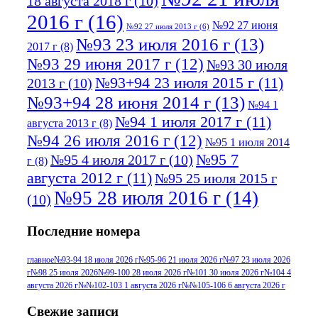
18 августа 2018 г
(10)
2016 г
(16)
№92 27 июня
№92 27 июля 2013 г
(6)
№93 23 июля 2016 г
(13)
2017 г
(8)
№93 29 июня 2017 г
(12)
№93 30 июля
№93+94 23 июля 2015 г
(11)
2013 г
(10)
№93+94 28 июня 2014 г
(13)
№94 1
№94 1 июля 2017 г
(11)
августа 2013 г
(8)
№94 26 июля 2016 г
(12)
№95 1 июля 2014
№95 7
№95 4 июля 2017 г
(10)
г
(8)
августа 2012 г
(11)
№95 25 июля 2015 г
№95 28 июля 2016 г
(14)
(10)
№95+96 3 августа 2013 г
(11)
№96 6
Последние номера
№96 9 августа 2012
июля 2017 г
(11)
г
(13)
№96+97 3
№96 28 июля 2015 г
(9)
главное
№93-94 18 июля 2026 г
№95-96 21 июля 2026 г
№97 23 июля 2026
г
№98 25 июля 2026
№99-100 28 июля 2026 г
№101 30 июля 2026 г
№104 4
№96+97 30 июля
июля 2014 г
(10)
августа 2026 г
№№102-103 1 августа 2026 г
№№105-106 6 августа 2026 г
2016 г
(13)
№97 8
№97 6 августа 2013 г
(6)
Свежие записи