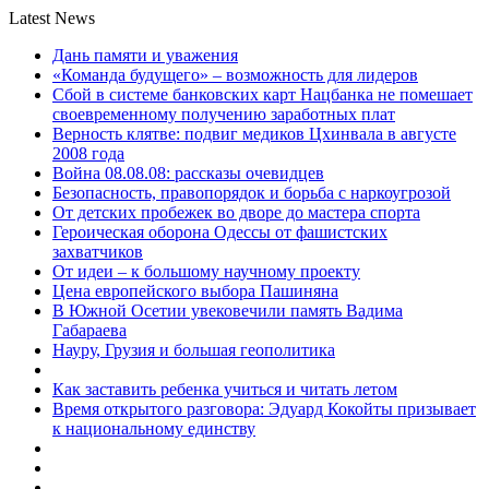
Latest News
Дань памяти и уважения
«Команда будущего» – возможность для лидеров
Сбой в системе банковских карт Нацбанка не помешает
своевременному получению заработных плат
Верность клятве: подвиг медиков Цхинвала в августе
2008 года
Война 08.08.08: рассказы очевидцев
Безопасность, правопорядок и борьба с наркоугрозой
От детских пробежек во дворе до мастера спорта
Героическая оборона Одессы от фашистских
захватчиков
От идеи – к большому научному проекту
Цена европейского выбора Пашиняна
В Южной Осетии увековечили память Вадима
Габараева
Науру, Грузия и большая геополитика
Как заставить ребенка учиться и читать летом
Время открытого разговора: Эдуард Кокойты призывает
к национальному единству