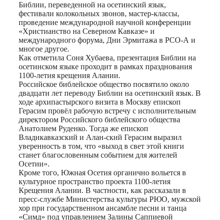
Библии, переведенной на осетинский язык,
фестивали колокольных звонов, мастер-классы,
проведение международной научной конференции
«Христианство на Северном Кавказе» и
международного форума, Дни Эрмитажа в РСО-А и
многое другое.
Как отметила Соня Хубаева, презентация Библии на
осетинском языке проходит в рамках празднования
1100-летия крещения Алании.
Российское библейское общество посвятило около
двадцати лет переводу Библии на осетинский язык. В
ходе архипастырского визита в Москву епископ
Герасим провёл рабочую встречу с исполнительным
директором Российского библейского общества
Анатолием Руденко. Тогда же епископ
Владикавказский и Алан-ский Герасим выразил
уверенность в том, что «выход в свет этой книги
станет благословенным событием для жителей
Осетии».
Кроме того, Южная Осетия органично вольется в
культурное пространство проекта 1100-летия
Крещения Алании. В частности, как рассказали в
пресс-службе Министерства культуры РЮО, мужской
хор при государственном ансамбле песни и танца
«Симд» под управлением Залины Саппиевой