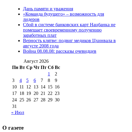
№97 11 августа
июля 2017 г
(13)
Дань памяти и уважения
2012 г
(15)
№97 30 июля 2015 г
«Команда будущего» – возможность для
(15)
лидеров
№98 1 августа 2015 г
(10)
№98 2
Сбой в системе банковских карт Нацбанка не
августа 2016 г
(10)
№98 5 июля 2014 г
(10)
помешает своевременному получению
№98 14
заработных плат
№98 8 августа 2013 г
(9)
Верность клятве: подвиг медиков Цхинвала в
августа 2012 г
(14)
августе 2008 года
№98+99 11 июля
Война 08.08.08: рассказы очевидцев
№99 4 августа
2017 г
(9)
№99 4 августа 2015 г
(6)
2016 г
(12)
№99 16
Август 2026
№99 8 июля 2014 г
(9)
Пн
Вт
Ср
Чт
Пт
Сб
Вс
№99+100 10
августа 2012 г
(11)
1
2
августа 2013 г
(12)
3
4
5
6
7
8
9
10
11
12
13
14
15
16
17
18
19
20
21
22
23
24
25
26
27
28
29
30
31
« Июл
О газете