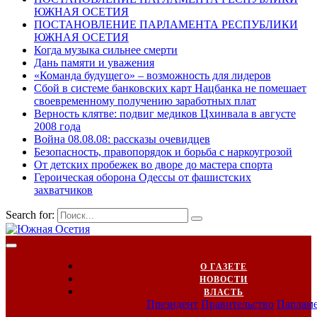
ЮЖНАЯ ОСЕТИЯ
ПОСТАНОВЛЕНИЕ ПАРЛАМЕНТА РЕСПУБЛИКИ
ЮЖНАЯ ОСЕТИЯ
Когда музыка сильнее смерти
Дань памяти и уважения
«Команда будущего» – возможность для лидеров
Сбой в системе банковских карт Нацбанка не помешает
своевременному получению заработных плат
Верность клятве: подвиг медиков Цхинвала в августе
2008 года
Война 08.08.08: рассказы очевидцев
Безопасность, правопорядок и борьба с наркоугрозой
От детских пробежек во дворе до мастера спорта
Героическая оборона Одессы от фашистских
захватчиков
Search for:
О ГАЗЕТЕ
НОВОСТИ
ВЛАСТЬ
Президент
Правительство
Парлам