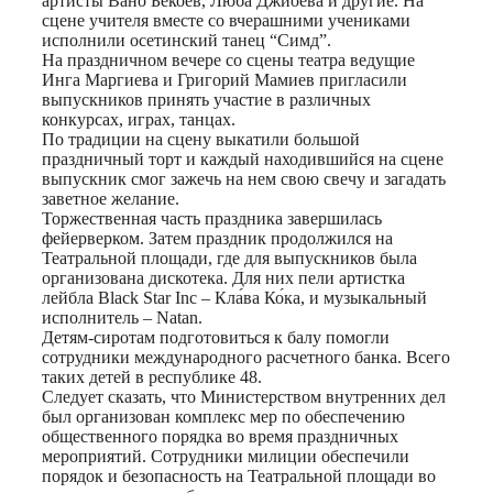
артисты Вано Бекоев, Люба Джиоева и другие. На
сцене учителя вместе со вчерашними учениками
исполнили осетинский танец “Симд”.
На праздничном вечере со сцены театра ведущие
Инга Маргиева и Григорий Мамиев пригласили
выпускников принять участие в различных
конкурсах, играх, танцах.
По традиции на сцену выкатили большой
праздничный торт и каждый находившийся на сцене
выпускник смог зажечь на нем свою свечу и загадать
заветное желание.
Торжественная часть праздника завершилась
фейерверком. Затем праздник продолжился на
Театральной площади, где для выпускников была
организована дискотека. Для них пели артистка
лейбла Black Star Inc – Кла́ва Ко́ка, и музыкальный
исполнитель – Natan.
Детям-сиротам подготовиться к балу помогли
сотрудники международного расчетного банка. Всего
таких детей в республике 48.
Следует сказать, что Министерством внутренних дел
был организован комплекс мер по обеспечению
общественного порядка во время праздничных
мероприятий. Сотрудники милиции обеспечили
порядок и безопасность на Театральной площади во