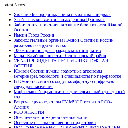
Latest News
Явление Богородицы, война и молитва в подвале
Хлеб – символ жизни в осажденном Цхинвале
Забота о тех, кто стоит на защите безопасности Южной
Осетии
Имени Героя России
Законодательные органы Южной Осетии и России
развивают сотрудничество
100 миллионов для гражданских инициатив
Марат Камболов посетил Ленингорский район
УКАЗ ПРЕЗИДЕНТА РЕСПУБЛИКИ ЮЖНАЯ
ОСЕТИЯ
Южной Осетии нужны грамотные агрономы,
ветеринары, технологи и специалисты по переработке
В Южной Осетии создадут комфортную цифровую
среду для населения
Миф о чаше Уацамонгæ как универсальный культурный
код
Встреча с руководством ГУ МЧС России по РСО-
Алания
РСО-АЛАНИЯ
Обеспечение пожарной безопасности
Освоение начальной военной подготовки
ПОСТАНОВЛЕНИЕ ПАРЛАМЕНТА РЕСПУБЛИКИ