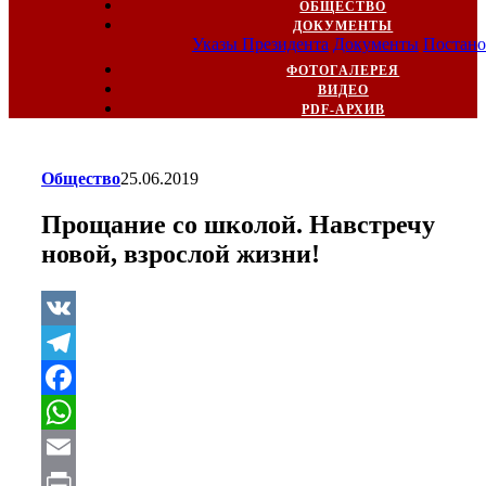
ОБЩЕСТВО
ДОКУМЕНТЫ
Указы Президента
Документы
Постано
ФОТОГАЛЕРЕЯ
ВИДЕО
PDF-АРХИВ
Общество
25.06.2019
Прощание со школой. Навстречу
новой, взрослой жизни!
VK
Telegram
Facebook
WhatsApp
Email