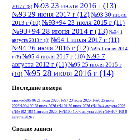
№93 23 июля 2016 г
(13)
2017 г
(8)
№93 29 июня 2017 г
(12)
№93 30 июля
№93+94 23 июля 2015 г
(11)
2013 г
(10)
№93+94 28 июня 2014 г
(13)
№94 1
№94 1 июля 2017 г
(11)
августа 2013 г
(8)
№94 26 июля 2016 г
(12)
№95 1 июля 2014
№95 7
№95 4 июля 2017 г
(10)
г
(8)
августа 2012 г
(11)
№95 25 июля 2015 г
№95 28 июля 2016 г
(14)
(10)
№95+96 3 августа 2013 г
(11)
№96 6
Последние номера
№96 9 августа 2012
июля 2017 г
(11)
г
(13)
№96+97 3
№96 28 июля 2015 г
(9)
главное
№95-96 21 июля 2026 г
№97 23 июля 2026 г
№98 25 июля
2026
№99-100 28 июля 2026 г
№101 30 июля 2026 г
№104 4 августа 2026
№96+97 30 июля
июля 2014 г
(10)
г
№№102-103 1 августа 2026 г
№№105-106 6 августа 2026 г
№№107-108 8
2016 г
(13)
№97 8
августа 2026 г
№97 6 августа 2013 г
(6)
№97 11 августа
июля 2017 г
(13)
Свежие записи
2012 г
(15)
№97 30 июля 2015 г