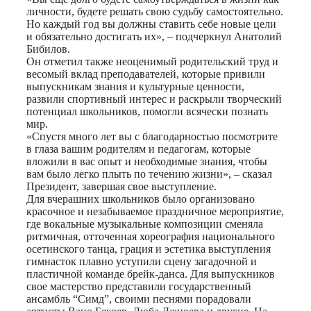
личности, будете решать свою судьбу самостоятельно.
Но каждый год вы должны ставить себе новые цели
и обязательно достигать их», – подчеркнул Анатолий
Бибилов.
Он отметил также неоценимый родительский труд и
весомый вклад преподавателей, которые привили
выпускникам знания и культурные ценности,
развили спортивный интерес и раскрыли творческий
потенциал школьников, помогли всячески познать
мир.
«Спустя много лет вы с благодарностью посмотрите
в глаза вашим родителям и педагогам, которые
вложили в вас опыт и необходимые знания, чтобы
вам было легко плыть по течению жизни», – сказал
Президент, завершая свое выступление.
Для вчерашних школьников было организовано
красочное и незабываемое праздничное мероприятие,
где вокальные музыкальные композиции сменяла
ритмичная, отточенная хореография национального
осетинского танца, грация и эстетика выступления
гимнасток плавно уступили сцену загадочной и
пластичной команде брейк-данса. Для выпускников
свое мастерство представили государственный
ансамбль “Симд”, своими песнями порадовали