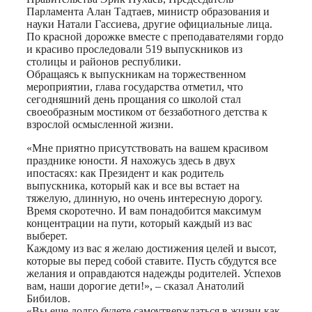
Парламента Алан Тадтаев, министр образования и
науки Натали Гассиева, другие официальные лица.
По красной дорожке вместе с преподавателями гордо
и красиво проследовали 519 выпускников из
столицы и районов республики.
Обращаясь к выпускникам на торжественном
мероприятии, глава государства отметил, что
сегодняшний день прощания со школой стал
своеобразным мостиком от беззаботного детства к
взрослой осмысленной жизни.
«Мне приятно присутствовать на вашем красивом
празднике юности. Я нахожусь здесь в двух
ипостасях: как Президент и как родитель
выпускника, который как и все вы встает на
тяжелую, длинную, но очень интересную дорогу.
Время скоротечно. И вам понадобится максимум
концентрации на пути, который каждый из вас
выберет.
Каждому из вас я желаю достижения целей и высот,
которые вы перед собой ставите. Пусть сбудутся все
желания и оправдаются надежды родителей. Успехов
вам, наши дорогие дети!», – сказал Анатолий
Бибилов.
«Вы еще долго будете самоутверждаться в жизни как