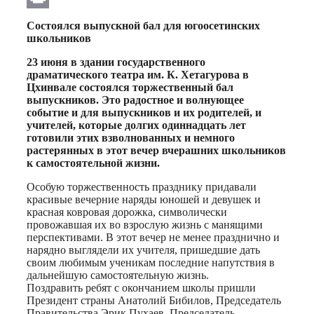
Print
Состоялся выпускной бал для югоосетинских
школьников
23 июня в здании государственного
драматического театра им. К. Хетагурова в
Цхинвале состоялся торжественный бал
выпускников. Это радостное и волнующее
событие и для выпускников и их родителей, и
учителей, которые долгих одиннадцать лет
готовили этих взволнованных и немного
растерянных в этот вечер вчерашних школьников
к самостоятельной жизни.
Особую торжественность празднику придавали
красивые вечерние наряды юношей и девушек и
красная ковровая дорожка, символически
провожавшая их во взрослую жизнь с манящими
перспективами. В этот вечер не менее празднично и
нарядно выглядели их учителя, пришедшие дать
своим любимым ученикам последние напутствия в
дальнейшую самостоятельную жизнь.
Поздравить ребят с окончанием школы пришли
Президент страны Анатолий Бибилов, Председатель
Правительства Эрик Пухаев, Председатель