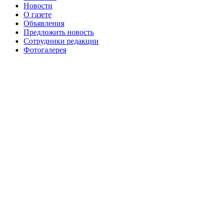
августа 2016 г
№99 16
№99 8 июля 2014 г
Новости
О газете
№99+100 10 августа 2013 г
августа 2012 г
Объявления
Предложить новость
Сотрудники редакции
Фотогалерея