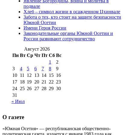
Явление Богородицы, война и молитва в
(15)
подвале
№98 1 августа 2015 г
(10)
№98 2
Хлеб – символ жизни в осажденном Цхинвале
августа 2016 г
(10)
№98 5 июля 2014 г
(10)
Забота о тех, кто стоит на защите безопасности
№98 14
Южной Осетии
№98 8 августа 2013 г
(9)
Имени Героя России
августа 2012 г
(14)
Законодательные органы Южной Осетии и
№98+99 11 июля
России развивают сотрудничество
№99 4 августа
2017 г
(9)
№99 4 августа 2015 г
(6)
2016 г
(12)
№99 16
Август 2026
№99 8 июля 2014 г
(9)
Пн
Вт
Ср
Чт
Пт
Сб
Вс
№99+100 10
августа 2012 г
(11)
1
2
августа 2013 г
(12)
3
4
5
6
7
8
9
10
11
12
13
14
15
16
17
18
19
20
21
22
23
24
25
26
27
28
29
30
31
« Июл
О газете
«Южная Осетия» — республиканская общественно-
политическая газета, издается с января 1983 года как