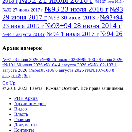
2018 г
№92 27 июля 2013 г
№93 23 июля 2016 г
№93
№92 27 июня 2017 г
29 июня 2017 г
№93+94
№93 30 июля 2013 г
№93+94 28 июня 2014 г
23 июля 2015 г
№94 26
№94 1 июля 2017 г
№94 1 августа 2013 г
июля 2016 г
№95 4 июля 2017 г
№95 1 июля 2014 г
Архив номеров
№95 7 августа 2012 г
№95 25 июля 2015 г
№95 28 июля 2016 г
№95+96 3 августа
№97 23 июля 2026 г
№98 25 июля 2026
№99-100 28 июля 2026
г
№101 30 июля 2026 г
№104 4 августа 2026 г
№№102-103 1
№96 9 августа
2013 г
№96 6 июля 2017 г
августа 2026 г
№№105-106 6 августа 2026 г
№№107-108 8
2012 г
№96+97 3 июля 2014 г
августа 2026 г
№96 28 июля 2015 г
ПОСМОТРЕТЬ ВСЕ
№96+97 30 июля 2016 г
№97
Go Up
№97 6 августа 2013 г
© 2018-2023. Газета "Южная Осетия". Все права защищены
№97 11 августа 2012 г
8 июля 2017 г
PDF-Архив
№97 30 июля 2015 г
№98 1 августа 2015 г
Архив номеров
Видео
№98 2 августа 2016 г
№98 5 июля 2014 г
№98 8
Власть
№98 14 августа 2012 г
августа 2013 г
Главная
Документы
№99 4
№98+99 11 июля 2017 г
№99 4 августа 2015 г
Контакты