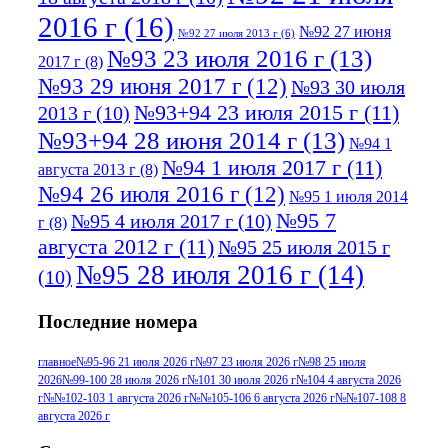
2016 г
(16)
№92 27 июня
№92 27 июля 2013 г
(6)
№93 23 июля 2016 г
(13)
2017 г
(8)
№93 29 июня 2017 г
(12)
№93 30 июля
№93+94 23 июля 2015 г
(11)
2013 г
(10)
№93+94 28 июня 2014 г
(13)
№94 1
№94 1 июля 2017 г
(11)
августа 2013 г
(8)
№94 26 июля 2016 г
(12)
№95 1 июля 2014
№95 7
№95 4 июля 2017 г
(10)
г
(8)
августа 2012 г
(11)
№95 25 июля 2015 г
№95 28 июля 2016 г
(14)
(10)
№95+96 3 августа 2013 г
(11)
№96 6
Последние номера
№96 9 августа 2012
июля 2017 г
(11)
г
(13)
№96+97 3
№96 28 июля 2015 г
(9)
главное
№95-96 21 июля 2026 г
№97 23 июля 2026 г
№98 25 июля
2026
№99-100 28 июля 2026 г
№101 30 июля 2026 г
№104 4 августа 2026
№96+97 30 июля
июля 2014 г
(10)
г
№№102-103 1 августа 2026 г
№№105-106 6 августа 2026 г
№№107-108 8
2016 г
(13)
№97 8
августа 2026 г
№97 6 августа 2013 г
(6)