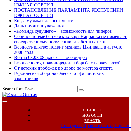
ЮЖНАЯ ОСЕТИЯ
ПОСТАНОВЛЕНИЕ ПАРЛАМЕНТА РЕСПУБЛИКИ
ЮЖНАЯ ОСЕТИЯ
Когда музыка сильнее смерти
Дань памяти и уважения
«Команда будущего» – возможность для лидеров
Сбой в системе банковских карт Нацбанка не помешает
своевременному получению заработных плат
Верность клятве: подвиг медиков Цхинвала в августе
2008 года
Война 08.08.08: рассказы очевидцев
Безопасность, правопорядок и борьба с наркоугрозой
От детских пробежек во дворе до мастера спорта
Героическая оборона Одессы от фашистских
захватчиков
Search for:
О ГАЗЕТЕ
НОВОСТИ
ВЛАСТЬ
Президент
Правительство
Парлам