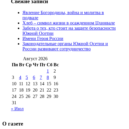
№97 11 августа
июля 2017 г
(13)
Свежие записи
2012 г
(15)
№97 30 июля 2015 г
Явление Богородицы, война и молитва в
(15)
подвале
№98 1 августа 2015 г
(10)
№98 2
Хлеб – символ жизни в осажденном Цхинвале
августа 2016 г
(10)
№98 5 июля 2014 г
(10)
Забота о тех, кто стоит на защите безопасности
№98 14
Южной Осетии
№98 8 августа 2013 г
(9)
Имени Героя России
августа 2012 г
(14)
Законодательные органы Южной Осетии и
№98+99 11 июля
России развивают сотрудничество
№99 4 августа
2017 г
(9)
№99 4 августа 2015 г
(6)
2016 г
(12)
№99 16
Август 2026
№99 8 июля 2014 г
(9)
Пн
Вт
Ср
Чт
Пт
Сб
Вс
№99+100 10
августа 2012 г
(11)
1
2
августа 2013 г
(12)
3
4
5
6
7
8
9
10
11
12
13
14
15
16
17
18
19
20
21
22
23
24
25
26
27
28
29
30
31
« Июл
О газете