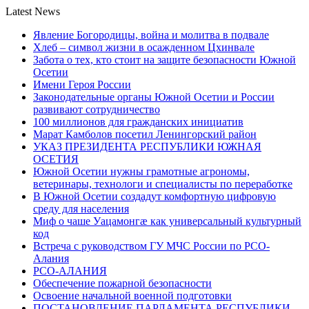
Latest News
Явление Богородицы, война и молитва в подвале
Хлеб – символ жизни в осажденном Цхинвале
Забота о тех, кто стоит на защите безопасности Южной
Осетии
Имени Героя России
Законодательные органы Южной Осетии и России
развивают сотрудничество
100 миллионов для гражданских инициатив
Марат Камболов посетил Ленингорский район
УКАЗ ПРЕЗИДЕНТА РЕСПУБЛИКИ ЮЖНАЯ
ОСЕТИЯ
Южной Осетии нужны грамотные агрономы,
ветеринары, технологи и специалисты по переработке
В Южной Осетии создадут комфортную цифровую
среду для населения
Миф о чаше Уацамонгæ как универсальный культурный
код
Встреча с руководством ГУ МЧС России по РСО-
Алания
РСО-АЛАНИЯ
Обеспечение пожарной безопасности
Освоение начальной военной подготовки
ПОСТАНОВЛЕНИЕ ПАРЛАМЕНТА РЕСПУБЛИКИ