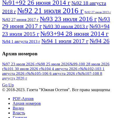
№91+92 26 июня 2014 г
№92 18 августа
№92 21 июля 2016 г
2018 г
№92 27 июля 2013 г
№93 23 июля 2016 г
№93
№92 27 июня 2017 г
29 июня 2017 г
№93+94
№93 30 июля 2013 г
№93+94 28 июня 2014 г
23 июля 2015 г
№94 26
№94 1 июля 2017 г
№94 1 августа 2013 г
июля 2016 г
№95 4 июля 2017 г
№95 1 июля 2014 г
Архив номеров
№95 7 августа 2012 г
№95 25 июля 2015 г
№95 28 июля 2016 г
№95+96 3 августа
№97 23 июля 2026 г
№98 25 июля 2026
№99-100 28 июля 2026
г
№101 30 июля 2026 г
№104 4 августа 2026 г
№№102-103 1
№96 9 августа
2013 г
№96 6 июля 2017 г
августа 2026 г
№№105-106 6 августа 2026 г
№№107-108 8
2012 г
№96+97 3 июля 2014 г
августа 2026 г
№96 28 июля 2015 г
ПОСМОТРЕТЬ ВСЕ
№96+97 30 июля 2016 г
№97
Go Up
№97 6 августа 2013 г
© 2018-2023. Газета "Южная Осетия". Все права защищены
№97 11 августа 2012 г
8 июля 2017 г
PDF-Архив
№97 30 июля 2015 г
№98 1 августа 2015 г
Архив номеров
Видео
№98 2 августа 2016 г
№98 5 июля 2014 г
№98 8
Власть
№98 14 августа 2012 г
августа 2013 г
Главная