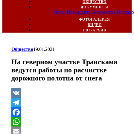
ОБЩЕСТВО
ДОКУМЕНТЫ
Указы Президента
Документы
Постано
ФОТОГАЛЕРЕЯ
ВИДЕО
PDF-АРХИВ
Общество
19.01.2021
На северном участке Транскама
ведутся работы по расчистке
дорожного полотна от снега
VK
Telegram
Facebook
WhatsApp