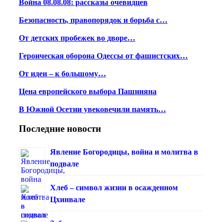
Война 08.08.08: рассказы очевидцев
Безопасность, правопорядок и борьба с…
От детских пробежек во дворе…
Героическая оборона Одессы от фашистских…
От идеи – к большому…
Цена европейского выбора Пашиняна
В Южной Осетии увековечили память…
Последние новости
Явление Богородицы, война и молитва в
подвале
Хлеб – символ жизни в осажденном
Цхинвале