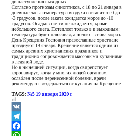
до наступления выходных.
Согласно прогнозам синоптиков, с 18 по 21 января в
дневные часы температура воздуха составит от 0 до
‑3 градусов, после заката ожидается мороз до ‑10
градусов. Осадков почти не ожидается, кроме
небольшого снега. Потеплеет только в к выходным:
температура будет плюсовая, а ночью – снова мороз.
День Крещения Господня православные христиане
празднуют 19 января. Крещение является одним из
самых древних христианских праздников и
традиционно сопровождается массовыми купаниями
в ледяной воде.
Но в нынешней ситуации, когда свирепствует
коронавирус, когда у многих людей организм
ослаблен после перенесенной болезни, врачи
рекомендуют воздержаться от купания на Крещение.
TAGS:
№5 19 января 2020 г
VK
Telegram
Facebook