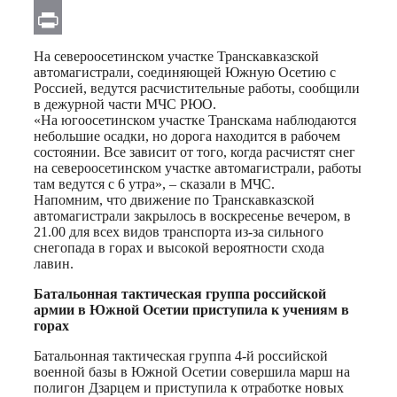
Email
Print
На североосетинском участке Транскавказской
автомагистрали, соединяющей Южную Осетию с
Россией, ведутся расчистительные работы, сообщили
в дежурной части МЧС РЮО.
«На югоосетинском участке Транскама наблюдаются
небольшие осадки, но дорога находится в рабочем
состоянии. Все зависит от того, когда расчистят снег
на североосетинском участке автомагистрали, работы
там ведутся с 6 утра», – сказали в МЧС.
Напомним, что движение по Транскавказской
автомагистрали закрылось в воскресенье вечером, в
21.00 для всех видов транспорта из-за сильного
снегопада в горах и высокой вероятности схода
лавин.
Батальонная тактическая группа российской
армии в Южной Осетии приступила к учениям в
горах
Батальонная тактическая группа 4-й российской
военной базы в Южной Осетии совершила марш на
полигон Дзарцем и приступила к отработке новых