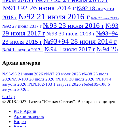
№91+92 26 июня 2014 г
№92 18 августа
№92 21 июля 2016 г
2018 г
№92 27 июля 2013 г
№93 23 июля 2016 г
№93
№92 27 июня 2017 г
29 июня 2017 г
№93+94
№93 30 июля 2013 г
№93+94 28 июня 2014 г
23 июля 2015 г
№94 26
№94 1 июля 2017 г
№94 1 августа 2013 г
июля 2016 г
№95 4 июля 2017 г
№95 1 июля 2014 г
Архив номеров
№95 7 августа 2012 г
№95 25 июля 2015 г
№95 28 июля 2016 г
№95+96 3 августа
№95-96 21 июля 2026 г
№97 23 июля 2026 г
№98 25 июля
2026
№99-100 28 июля 2026 г
№101 30 июля 2026 г
№104 4
№96 9 августа
2013 г
№96 6 июля 2017 г
августа 2026 г
№№102-103 1 августа 2026 г
№№105-106 6
2012 г
№96+97 3 июля 2014 г
августа 2026 г
№96 28 июля 2015 г
ПОСМОТРЕТЬ ВСЕ
№96+97 30 июля 2016 г
№97
Go Up
№97 6 августа 2013 г
© 2018-2023. Газета "Южная Осетия". Все права защищены
№97 11 августа 2012 г
8 июля 2017 г
PDF-Архив
№97 30 июля 2015 г
№98 1 августа 2015 г
Архив номеров
Видео
№98 2 августа 2016 г
№98 5 июля 2014 г
№98 8
Власть