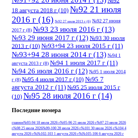
№92
№92 21 июля
18 августа 2018 г
(10)
2016 г
(16)
№92 27 июня
№92 27 июля 2013 г
(6)
№93 23 июля 2016 г
(13)
2017 г
(8)
№93 29 июня 2017 г
(12)
№93 30 июля
№93+94 23 июля 2015 г
(11)
2013 г
(10)
№93+94 28 июня 2014 г
(13)
№94 1
№94 1 июля 2017 г
(11)
августа 2013 г
(8)
№94 26 июля 2016 г
(12)
№95 1 июля 2014
№95 7
№95 4 июля 2017 г
(10)
г
(8)
августа 2012 г
(11)
№95 25 июля 2015 г
№95 28 июля 2016 г
(14)
(10)
№95+96 3 августа 2013 г
(11)
№96 6
Последние номера
№96 9 августа 2012
июля 2017 г
(11)
г
(13)
№96+97 3
№96 28 июля 2015 г
(9)
главное
№93-94 18 июля 2026 г
№95-96 21 июля 2026 г
№97 23 июля 2026
г
№98 25 июля 2026
№99-100 28 июля 2026 г
№101 30 июля 2026 г
№104 4
№96+97 30 июля
июля 2014 г
(10)
августа 2026 г
№№102-103 1 августа 2026 г
№№105-106 6 августа 2026 г