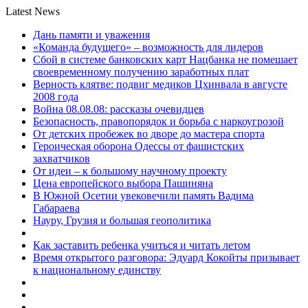
Latest News
Дань памяти и уважения
«Команда будущего» – возможность для лидеров
Сбой в системе банковских карт Нацбанка не помешает
своевременному получению заработных плат
Верность клятве: подвиг медиков Цхинвала в августе
2008 года
Война 08.08.08: рассказы очевидцев
Безопасность, правопорядок и борьба с наркоугрозой
От детских пробежек во дворе до мастера спорта
Героическая оборона Одессы от фашистских
захватчиков
От идеи – к большому научному проекту
Цена европейского выбора Пашиняна
В Южной Осетии увековечили память Вадима
Габараева
Науру, Грузия и большая геополитика
Как заставить ребенка учиться и читать летом
Время открытого разговора: Эдуард Кокойты призывает
к национальному единству