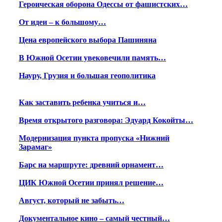
Героическая оборона Одессы от фашистских…
От идеи – к большому…
Цена европейского выбора Пашиняна
В Южной Осетии увековечили память…
Науру, Грузия и большая геополитика
Как заставить ребенка учиться и…
Время открытого разговора: Эдуард Кокойты…
Модернизация пункта пропуска «Нижний
Зарамаг»
Барс на маршруте: древний орнамент…
ЦИК Южной Осетии принял решение…
Август, который не забыть…
Документальное кино – самый честный…