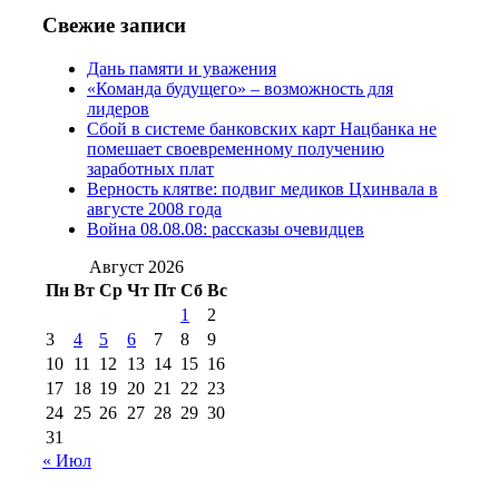
2016 г
(13)
№97 8
№97 6 августа 2013 г
(6)
Свежие записи
№97 11 августа
июля 2017 г
(13)
Дань памяти и уважения
2012 г
(15)
№97 30 июля 2015 г
«Команда будущего» – возможность для
(15)
лидеров
№98 1 августа 2015 г
(10)
№98 2
Сбой в системе банковских карт Нацбанка не
августа 2016 г
(10)
№98 5 июля 2014 г
(10)
помешает своевременному получению
№98 14
заработных плат
№98 8 августа 2013 г
(9)
Верность клятве: подвиг медиков Цхинвала в
августа 2012 г
(14)
августе 2008 года
№98+99 11 июля
Война 08.08.08: рассказы очевидцев
№99 4 августа
2017 г
(9)
№99 4 августа 2015 г
(6)
2016 г
(12)
№99 16
Август 2026
№99 8 июля 2014 г
(9)
Пн
Вт
Ср
Чт
Пт
Сб
Вс
№99+100 10
августа 2012 г
(11)
1
2
августа 2013 г
(12)
3
4
5
6
7
8
9
10
11
12
13
14
15
16
17
18
19
20
21
22
23
24
25
26
27
28
29
30
31
« Июл