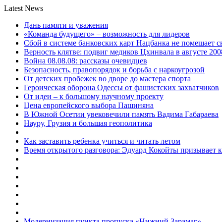
Latest News
Дань памяти и уважения
«Команда будущего» – возможность для лидеров
Сбой в системе банковских карт Нацбанка не помешает 
Верность клятве: подвиг медиков Цхинвала в августе 200
Война 08.08.08: рассказы очевидцев
Безопасность, правопорядок и борьба с наркоугрозой
От детских пробежек во дворе до мастера спорта
Героическая оборона Одессы от фашистских захватчиков
От идеи – к большому научному проекту
Цена европейского выбора Пашиняна
В Южной Осетии увековечили память Вадима Габараева
Науру, Грузия и большая геополитика
Как заставить ребенка учиться и читать летом
Время открытого разговора: Эдуард Кокойты призывает 
Модернизация пункта пропуска «Нижний Зарамаг»