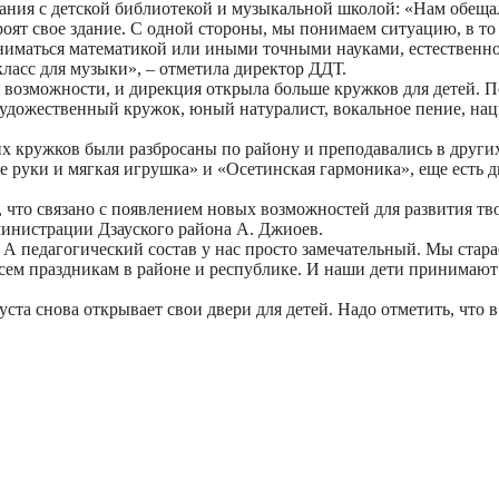
вания с детской библиотекой и музыкальной школой: «Нам обеща
оят свое здание. С одной стороны, мы понимаем ситуацию, в то 
иматься математикой или иными точными науками, естественно, 
класс для музыки», – отметила директор ДДТ.
 возможности, и дирекция открыла больше кружков для детей. П
удожественный кружок, юный натуралист, вокальное пение, наци
ших кружков были разбросаны по району и преподавались в друг
ые руки и мягкая игрушка» и «Осетинская гармоника», еще есть 
, что связано с появлением новых возможностей для развития тв
министрации Дзауского района А. Джиоев.
 А педагогический состав у нас просто замечательный. Мы старае
 всем праздникам в районе и республике. И наши дети принимают
густа снова открывает свои двери для детей. Надо отметить, что