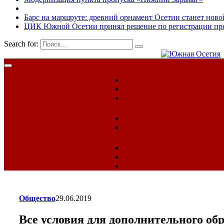
Барс на маршруте: древний орнамент Осетии станет ново
ЦИК Южной Осетии принял решение по регистрации пред
Search for:
Общество
29.06.2019
Все условия для дополнительного об