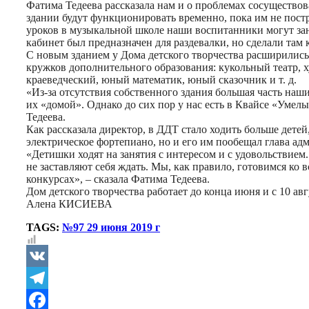
Фатима Тедеева рассказала нам и о проблемах сосущество
здании будут функционировать временно, пока им не постр
уроков в музыкальной школе наши воспитанники могут зан
кабинет был предназначен для раздевалки, но сделали там 
С новым зданием у Дома детского творчества расширились
кружков дополнительного образования: кукольный театр, х
краеведческий, юный математик, юный сказочник и т. д.
«Из-за отсутствия собственного здания большая часть на
их «домой». Однако до сих пор у нас есть в Квайсе «Умел
Тедеева.
Как рассказала директор, в ДДТ стало ходить больше детей
электрическое фортепиано, но и его им пообещал глава ад
«Детишки ходят на занятия с интересом и с удовольствием.
не заставляют себя ждать. Мы, как правило, готовимся ко
конкурсах», – сказала Фатима Тедеева.
Дом детского творчества работает до конца июня и с 10 ав
Алена КИСИЕВА
TAGS:
№97 29 июня 2019 г
VK
Telegram