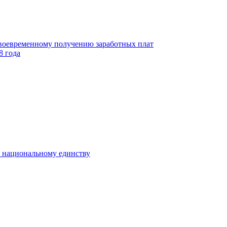
своевременному получению заработных плат
8 года
к национальному единству