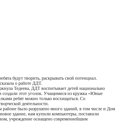
бята будут творить, раскрывать свой потенциал.
сказала о работе ДДТ.
еркнула Тедеева, ДДТ воспитывает детей национально
и создали этот уголок. Учащимися из кружка «Юные
лками ребят можно только восхищаться. Со
творческой деятельности.
м районе было разрушено много зданий, в том числе и Дом
в новое здание, нам купили компьютеры, поставили
ловом, учреждение оснащено современнейшим