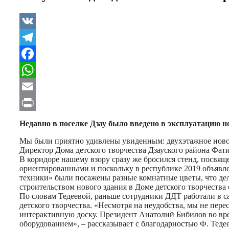
VK
Telegram
Facebook
WhatsApp
Email
Print
Недавно в поселке Дзау было введено в эксплуатацию но
Мы были приятно удивлены увиденным: двухэтажное новое 
Директор Дома детского творчества Дзауского района Фатима
В коридоре нашему взору сразу же бросился стенд, посвя
ориентированными и поскольку в республике 2019 объявле
техники» были посажены разные комнатные цветы, что дел
строительством нового здания в Доме детского творчества
По словам Тедеевой, раньше сотрудники ДДТ работали в са
детского творчества. «Несмотря на неудобства, мы не пер
интерактивную доску. Президент Анатолий Бибилов во вр
оборудованием», – рассказывает с благодарностью Ф. Тедее