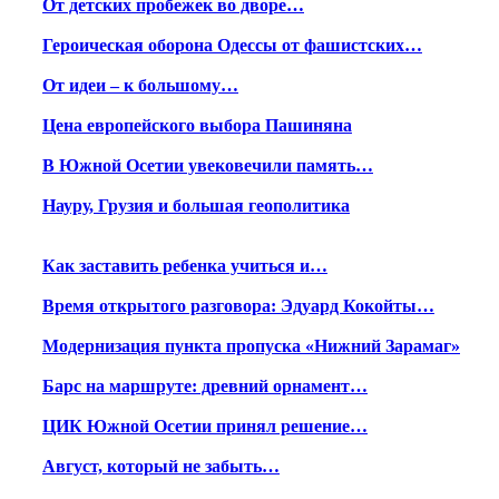
От детских пробежек во дворе…
Героическая оборона Одессы от фашистских…
От идеи – к большому…
Цена европейского выбора Пашиняна
В Южной Осетии увековечили память…
Науру, Грузия и большая геополитика
Как заставить ребенка учиться и…
Время открытого разговора: Эдуард Кокойты…
Модернизация пункта пропуска «Нижний Зарамаг»
Барс на маршруте: древний орнамент…
ЦИК Южной Осетии принял решение…
Август, который не забыть…