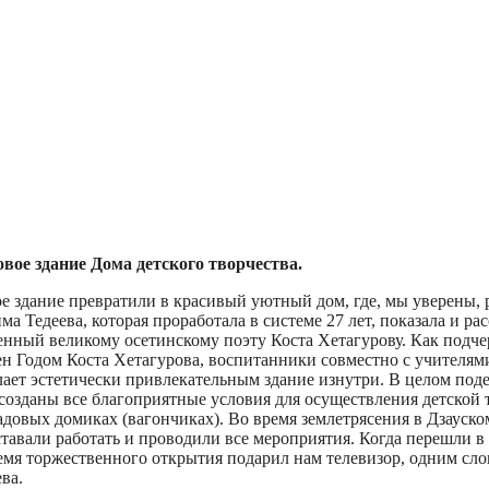
вое здание Дома детского творчества.
здание превратили в красивый уютный дом, где, мы уверены, ре
 Тедеева, которая проработала в системе 27 лет, показала и рас
щенный великому осетинскому поэту Коста Хетагурову. Как подч
н Годом Коста Хетагурова, воспитанники совместно с учителям
ает эстетически привлекательным здание изнутри. В целом поде
 созданы все благоприятные условия для осуществления детской 
довых домиках (вагончиках). Во время землетрясения в Дзауско
еставали работать и проводили все мероприятия. Когда перешли 
емя торжественного открытия подарил нам телевизор, одним с
ва.