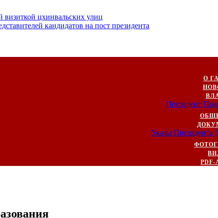
й визиткой цхинвальских улиц
ставителей кандидатов на пост президента
О Г
НОВ
ВЛ
Президент
Пра
ОБЩ
ДОКУ
Указы Президента
ФОТОГ
ВИ
PDF-
разования