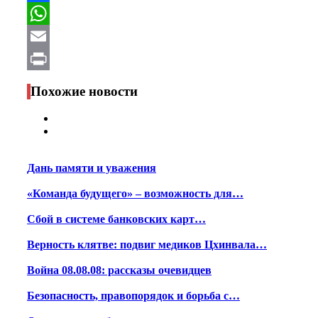
Facebook
WhatsApp
Email
Print
Похожие новости
Дань памяти и уважения
«Команда будущего» – возможность для…
Сбой в системе банковских карт…
Верность клятве: подвиг медиков Цхинвала…
Война 08.08.08: рассказы очевидцев
Безопасность, правопорядок и борьба с…