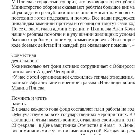
М.Плиева с гордостью говорит, что руководство республи
Министерство обороны оказывают ребятам большое вниман
«Руководство республики постоянно помогает нам во всех 
постоянно готов подсказать и помочь. Все наши предложен
инвалидам заменили протезы и сегодня они могут сами ход
По ее словам, глава администрации г. Цхинвала Алан Кочи
нашим ребятам помогли и в улучшении жилищных условий,
бытовых проблем, например, в замене кровель. Эти вопро
ходе боевых действий и каждый раз оказывают помощь», –
Совместная
деятельность
Уже несколько лет фонд активно сотрудничает с Общерос
возглавляет Андрей Чепурной.
«У нас с этой организацией сложились теплые отношения
войны в Афганистане и военной травмы «Инвалиды войны» 
Мадина Плиева.
Помнить и чтить
память
В начале каждого года фонд составляет план работы на го
«Мы участвуем во всех государственных мероприятиях. В
афганцев и чтим память воинов, отдавших свои жизни за 
23 февраля – в День защитника Отечества и 9 мая – в Де
воспоминаниями с участниками дискуссий. Каждая встреча