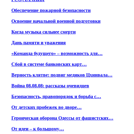
Обеспечение пожарной безопасности
Освоение начальной военной подготовки
Когда музыка сильнее смерти
Дань памяти и уважения
«Команда будущего» – возможность для…
Сбой в системе банковских карт…
Верность клятве: подвиг медиков Цхинвала…
Война 08.08.08: рассказы очевидцев
Безопасность, правопорядок и борьба с…
От детских пробежек во дворе…
Героическая оборона Одессы от фашистских…
От идеи – к большому…