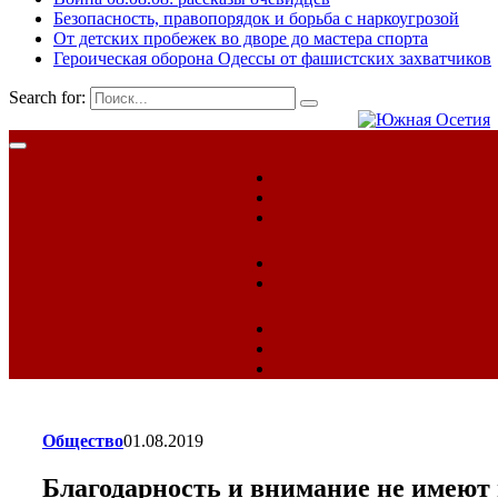
Безопасность, правопорядок и борьба с наркоугрозой
От детских пробежек во дворе до мастера спорта
Героическая оборона Одессы от фашистских захватчиков
Search for:
Общество
01.08.2019
Благодарность и внимание не имею