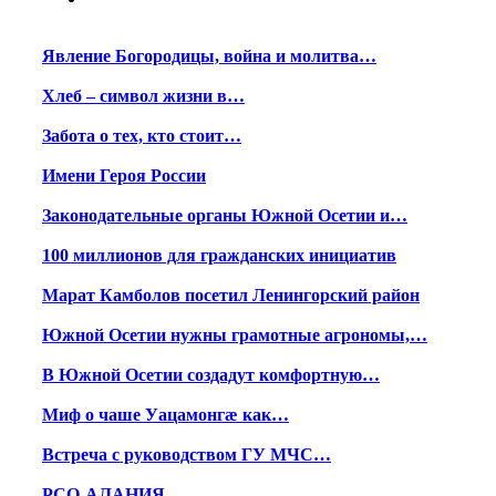
Явление Богородицы, война и молитва…
Хлеб – символ жизни в…
Забота о тех, кто стоит…
Имени Героя России
Законодательные органы Южной Осетии и…
100 миллионов для гражданских инициатив
Марат Камболов посетил Ленингорский район
Южной Осетии нужны грамотные агрономы,…
В Южной Осетии создадут комфортную…
Миф о чаше Уацамонгæ как…
Встреча с руководством ГУ МЧС…
РСО-АЛАНИЯ