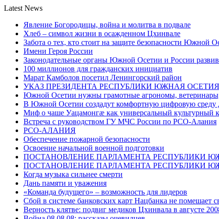
Latest News
Явление Богородицы, война и молитва в подвале
Хлеб – символ жизни в осажденном Цхинвале
Забота о тех, кто стоит на защите безопасности Южной О
Имени Героя России
Законодательные органы Южной Осетии и России развив
100 миллионов для гражданских инициатив
Марат Камболов посетил Ленингорский район
УКАЗ ПРЕЗИДЕНТА РЕСПУБЛИКИ ЮЖНАЯ ОСЕТИ
Южной Осетии нужны грамотные агрономы, ветеринары, 
В Южной Осетии создадут комфортную цифровую среду 
Миф о чаше Уацамонгæ как универсальный культурный 
Встреча с руководством ГУ МЧС России по РСО-Алания
РСО-АЛАНИЯ
Обеспечение пожарной безопасности
Освоение начальной военной подготовки
ПОСТАНОВЛЕНИЕ ПАРЛАМЕНТА РЕСПУБЛИКИ Ю
ПОСТАНОВЛЕНИЕ ПАРЛАМЕНТА РЕСПУБЛИКИ Ю
Когда музыка сильнее смерти
Дань памяти и уважения
«Команда будущего» – возможность для лидеров
Сбой в системе банковских карт Нацбанка не помешает 
Верность клятве: подвиг медиков Цхинвала в августе 200
Война 08.08.08: рассказы очевидцев