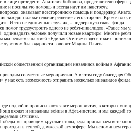
ки в лице президента Анатолия Бибилова, представители сферы 
ие и посильную помощь и всегда идут им навстречу.
вопросах, оказывает всестороннюю помощь и поддержку. Анатоли
ия находят положительное решение с его стороны. Кроме того, и
ить. И это не единичные случаи», – подчеркнула глава фонда.
ев помог трудоустроить одного из ребят-инвалидов. «Ранее мы 
 одиннадцать человек получили новые квартиры. Многие ребят
сы мы решаем с партией «Единая Осетия» и здесь тоже с пониман
 с чувством благодарности говорит Мадина Плиева.
сийской общественной организацией инвалидов войны в Афгани
, проводим совместные мероприятия. А в этом году благодаря 
у нас есть возможность отправить несколько инвалидов фонда 
д, где подробно прописываются все мероприятия, в которых они 
 Фонд входят и инвалиды войны в Афга-нистане, и мы каждый г
пределами Отчизны.
нь Победы мы проводим круглые столы, куда приглашаем ветеран
 проходит в теплой, дружеской атмосфере. Мы вспоминаем геро