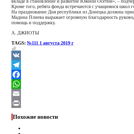
вкладе в становление и развитие Южной Осетии», – подч
Кроме того, ребята фонда встречаются с учащимися школ 
На празднование Дня республики из Донецка должны приех
Мадина Плиева выражает огромную благодарность руково
помощь и поддержку.
А. ДЖИОТЫ
TAGS:
№111 1 августа 2019 г
VK
Telegram
Facebook
WhatsApp
Email
Print
Похожие новости