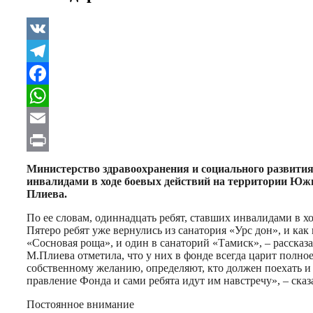
VK
Telegram
Facebook
WhatsApp
Email
Print
Министерство здравоохранения и социального развити
инвалидами в ходе боевых действий на территории Южно
Плиева.
По ее словам, одиннадцать ребят, ставших инвалидами в 
Пятеро ребят уже вернулись из санатория «Урс дон», и как
«Сосновая роща», и один в санаторий «Тамиск», – рассказа
М.Плиева отметила, что у них в фонде всегда царит полно
собственному желанию, определяют, кто должен поехать и 
правление Фонда и сами ребята идут им навстречу», – сказ
Постоянное внимание