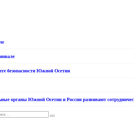
ле
хинвале
ащите безопасности Южной Осетии
ьные органы Южной Осетии и России развивают сотрудничес