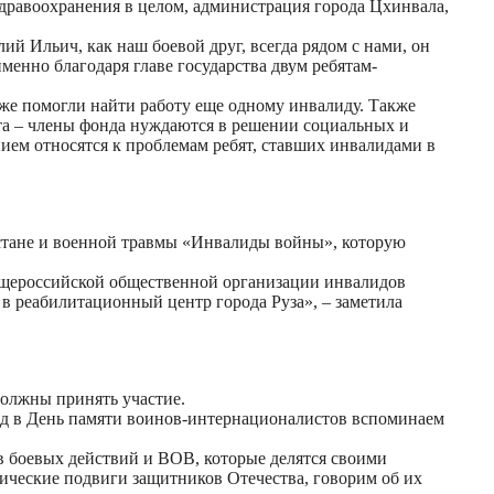
здравоохранения в целом, администрация города Цхинвала,
й Ильич, как наш боевой друг, всегда рядом с нами, он
менно благодаря главе государства двум ребятам-
уже помогли найти работу еще одному инвалиду. Также
а – члены фонда нуждаются в решении социальных и
ием относятся к проблемам ребят, ставших инвалидами в
стане и военной травмы «Инвалиды войны», которую
Общероссийской общественной организации инвалидов
в реабилитационный центр города Руза», – заметила
должны принять участие.
од в День памяти воинов-интернационалистов вспоминаем
ов боевых действий и ВОВ, которые делятся своими
ические подвиги защитников Отечества, говорим об их