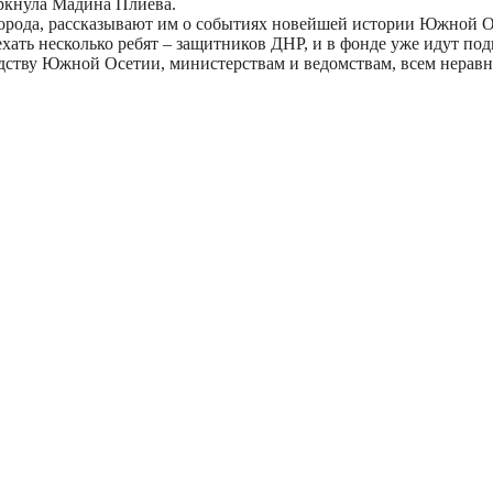
еркнула Мадина Плиева.
города, рассказывают им о событиях новейшей истории Южной О
ать несколько ребят – защитников ДНР, и в фонде уже идут по
дству Южной Осетии, министерствам и ведомствам, всем нерав