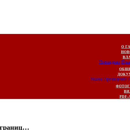
О Г
НОВ
ВЛ
Президент
Пра
ОБЩ
ДОКУ
Указы Президента
ФОТОГ
ВИ
PDF-
т границ…