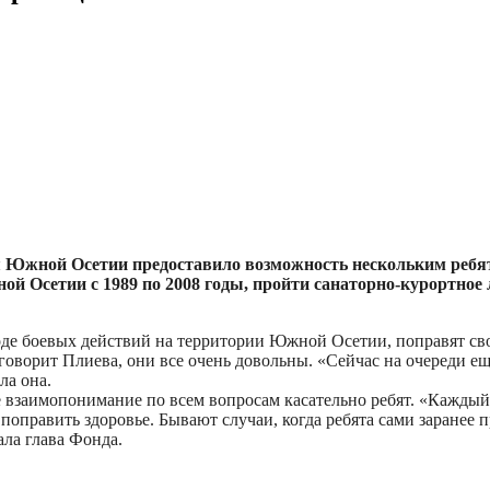
я Южной Осетии предоставило возможность нескольким реб
й Осетии с 1989 по 2008 годы, пройти санаторно-курортное 
ходе боевых действий на территории Южной Осетии, поправят сво
 говорит Плиева, они все очень довольны. «Сейчас на очереди ещ
ла она.
е взаимопонимание по всем вопросам касательно ребят. «Каждый р
поправить здоровье. Бывают случаи, когда ребята сами заранее 
ала глава Фонда.