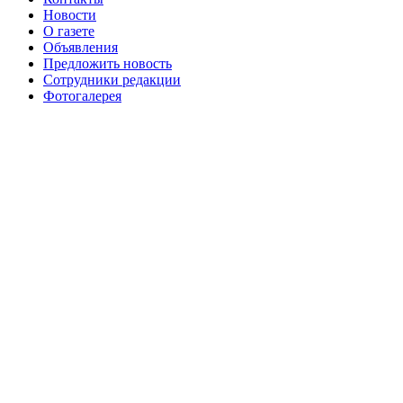
августа 2016 г
№99 16
№99 8 июля 2014 г
Новости
О газете
№99+100 10 августа 2013 г
августа 2012 г
Объявления
Предложить новость
Сотрудники редакции
Фотогалерея