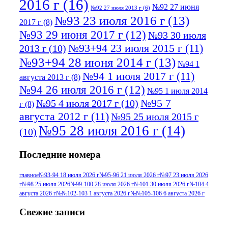
2016 г
(16)
№92 27 июня
№92 27 июля 2013 г
(6)
№93 23 июля 2016 г
(13)
2017 г
(8)
№93 29 июня 2017 г
(12)
№93 30 июля
№93+94 23 июля 2015 г
(11)
2013 г
(10)
№93+94 28 июня 2014 г
(13)
№94 1
№94 1 июля 2017 г
(11)
августа 2013 г
(8)
№94 26 июля 2016 г
(12)
№95 1 июля 2014
№95 7
№95 4 июля 2017 г
(10)
г
(8)
августа 2012 г
(11)
№95 25 июля 2015 г
№95 28 июля 2016 г
(14)
(10)
№95+96 3 августа 2013 г
(11)
№96 6
Последние номера
№96 9 августа 2012
июля 2017 г
(11)
г
(13)
№96+97 3
№96 28 июля 2015 г
(9)
главное
№93-94 18 июля 2026 г
№95-96 21 июля 2026 г
№97 23 июля 2026
г
№98 25 июля 2026
№99-100 28 июля 2026 г
№101 30 июля 2026 г
№104 4
№96+97 30 июля
июля 2014 г
(10)
августа 2026 г
№№102-103 1 августа 2026 г
№№105-106 6 августа 2026 г
2016 г
(13)
№97 8
№97 6 августа 2013 г
(6)
Свежие записи
№97 11 августа
июля 2017 г
(13)