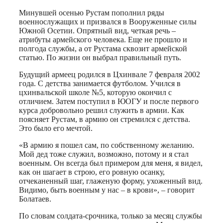
Минувшей осенью Рустам пополнил ряды
военнослужащих и призвался в Вооруженные силы
Южной Осетии. Опрятный вид, четкая речь –
атрибуты армейского человека. Еще не прошло и
полгода службы, а от Рустама сквозит армейской
статью. По жизни он выбрал правильный путь.
Будущий армеец родился в Цхинвале 7 февраля 2002
года. С детства занимается футболом. Учился в
цхинвальской школе №5, которую окончил с
отличием. Затем поступил в ЮОГУ и после первого
курса добровольно решил служить в армии. Как
поясняет Рустам, в армию он стремился с детства.
Это было его мечтой.
«В армию я пошел сам, по собственному желанию.
Мой дед тоже служил, возможно, потому и я стал
военным. Он всегда был примером для меня, я видел,
как он шагает в строю, его ровную осанку,
отчеканенный шаг, глаженую форму, ухоженный вид.
Видимо, быть военным у нас – в крови», – говорит
Болатаев.
По словам солдата-срочника, только за месяц службы