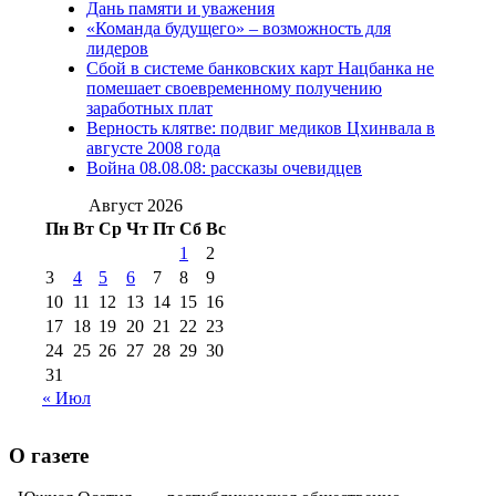
Дань памяти и уважения
2012 г
(15)
№97 30 июля 2015 г
«Команда будущего» – возможность для
(15)
лидеров
№98 1 августа 2015 г
(10)
№98 2
Сбой в системе банковских карт Нацбанка не
августа 2016 г
(10)
№98 5 июля 2014 г
(10)
помешает своевременному получению
№98 14
заработных плат
№98 8 августа 2013 г
(9)
Верность клятве: подвиг медиков Цхинвала в
августа 2012 г
(14)
августе 2008 года
№98+99 11 июля
Война 08.08.08: рассказы очевидцев
№99 4 августа
2017 г
(9)
№99 4 августа 2015 г
(6)
2016 г
(12)
№99 16
Август 2026
№99 8 июля 2014 г
(9)
Пн
Вт
Ср
Чт
Пт
Сб
Вс
№99+100 10
августа 2012 г
(11)
1
2
августа 2013 г
(12)
3
4
5
6
7
8
9
10
11
12
13
14
15
16
17
18
19
20
21
22
23
24
25
26
27
28
29
30
31
« Июл
О газете