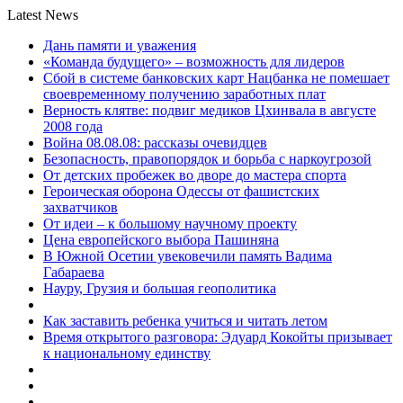
Latest News
Дань памяти и уважения
«Команда будущего» – возможность для лидеров
Сбой в системе банковских карт Нацбанка не помешает
своевременному получению заработных плат
Верность клятве: подвиг медиков Цхинвала в августе
2008 года
Война 08.08.08: рассказы очевидцев
Безопасность, правопорядок и борьба с наркоугрозой
От детских пробежек во дворе до мастера спорта
Героическая оборона Одессы от фашистских
захватчиков
От идеи – к большому научному проекту
Цена европейского выбора Пашиняна
В Южной Осетии увековечили память Вадима
Габараева
Науру, Грузия и большая геополитика
Как заставить ребенка учиться и читать летом
Время открытого разговора: Эдуард Кокойты призывает
к национальному единству