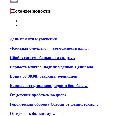
Print
Похожие новости
Дань памяти и уважения
«Команда будущего» – возможность для…
Сбой в системе банковских карт…
Верность клятве: подвиг медиков Цхинвала…
Война 08.08.08: рассказы очевидцев
Безопасность, правопорядок и борьба с…
От детских пробежек во дворе…
Героическая оборона Одессы от фашистских…
От идеи – к большому…