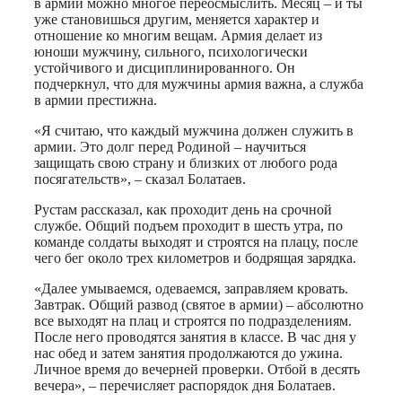
в армии можно многое переосмыслить. Месяц – и ты
уже становишься другим, меняется характер и
отношение ко многим вещам. Армия делает из
юноши мужчину, сильного, психологически
устойчивого и дисциплинированного. Он
подчеркнул, что для мужчины армия важна, а служба
в армии престижна.
«Я считаю, что каждый мужчина должен служить в
армии. Это долг перед Родиной – научиться
защищать свою страну и близких от любого рода
посягательств», – сказал Болатаев.
Рустам рассказал, как проходит день на срочной
службе. Общий подъем проходит в шесть утра, по
команде солдаты выходят и строятся на плацу, после
чего бег около трех километров и бодрящая зарядка.
«Далее умываемся, одеваемся, заправляем кровать.
Завтрак. Общий развод (святое в армии) – абсолютно
все выходят на плац и строятся по подразделениям.
После него проводятся занятия в классе. В час дня у
нас обед и затем занятия продолжаются до ужина.
Личное время до вечерней проверки. Отбой в десять
вечера», – перечисляет распорядок дня Болатаев.