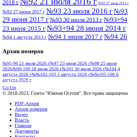
№92 21 июля 2016 г
2018 г
№92 27 июля 2013 г
№93 23 июля 2016 г
№93
№92 27 июня 2017 г
29 июня 2017 г
№93+94
№93 30 июля 2013 г
№93+94 28 июня 2014 г
23 июля 2015 г
№94 26
№94 1 июля 2017 г
№94 1 августа 2013 г
июля 2016 г
№95 4 июля 2017 г
№95 1 июля 2014 г
Архив номеров
№95 7 августа 2012 г
№95 25 июля 2015 г
№95 28 июля 2016 г
№95+96 3 августа
№95-96 21 июля 2026 г
№97 23 июля 2026 г
№98 25 июля
2026
№99-100 28 июля 2026 г
№101 30 июля 2026 г
№104 4
№96 9 августа
2013 г
№96 6 июля 2017 г
августа 2026 г
№№102-103 1 августа 2026 г
№№105-106 6
2012 г
№96+97 3 июля 2014 г
августа 2026 г
№96 28 июля 2015 г
ПОСМОТРЕТЬ ВСЕ
№96+97 30 июля 2016 г
№97
Go Up
№97 6 августа 2013 г
© 2018-2023. Газета "Южная Осетия". Все права защищены
№97 11 августа 2012 г
8 июля 2017 г
PDF-Архив
№97 30 июля 2015 г
№98 1 августа 2015 г
Архив номеров
Видео
№98 2 августа 2016 г
№98 5 июля 2014 г
№98 8
Власть
№98 14 августа 2012 г
августа 2013 г
Главная
Документы
№99 4
№98+99 11 июля 2017 г
№99 4 августа 2015 г
Контакты